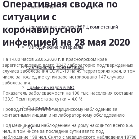
Оперативная сводка по
Новости РЦК
ситуации с
коронавирусной
Нормативные документы РЦ компетенций
инфекцией на 28 мая 2020
Методические материалы
На 14.00 часов 28.05.2020 г. в Красноярском крае
зарегистрировано всего 3847 лабораторно подтвержденных
Материалы и презентации
случаев заболевания COVID-19 на 49 территориях края, в том
числе за последние сутки зарегистрировано 147 случаев
заболевания.
График выездов в МО
Показатель заболеваемости на 100 тыс. населения составил
133,9. Темп прироста за сутки – 4,0 %.
Отчетность
Проводится работа по медицинскому наблюдению за
контактными лицами и их лабораторному обследованию.
Под медицинским наблюдением на дому находится всего 856
5 С
чел., в том числе за последние сутки взято под
наблюдение 198 чел. Снято с медицинского наблюдения 18788