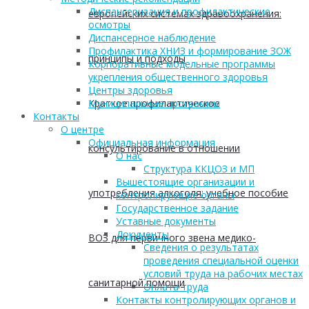
Диспансеризация и профилактические
европейских системах здравоохранения:
осмотры
Диспансерное наблюдение
Профилактика ХНИЗ и формирование ЗОЖ
принципы и подходы
Корпоративные модельные программы
укрепления общественного здоровья
Центры здоровья
Краткое профилактическое
Муниципальные программы
Контакты
О центре
Официальная информация
консультирование в отношении
О нас
Структура ККЦОЗ и МП
Вышестоящие организации и
употребления алкоголя: учебное пособие
контролирующие органы
Государственное задание
Уставные документы
Документы
ВОЗ для первичного звена медико-
Сведения о результатах
проведения специальной оценки
условий труда на рабочих местах
санитарной помощи
Оплата труда
Контакты контролирующих органов и