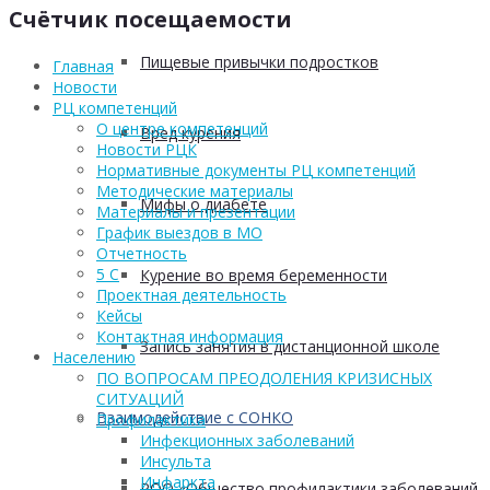
Счётчик посещаемости
Пищевые привычки подростков
Главная
Новости
РЦ компетенций
О центре компетенций
Вред курения
Новости РЦК
Нормативные документы РЦ компетенций
Методические материалы
Мифы о диабете
Материалы и презентации
График выездов в МО
Отчетность
5 С
Курение во время беременности
Проектная деятельность
Кейсы
Контактная информация
Запись занятия в дистанционной школе
Населению
ПО ВОПРОСАМ ПРЕОДОЛЕНИЯ КРИЗИСНЫХ
СИТУАЦИЙ
Взаимодействие с СОНКО
Профилактика
Инфекционных заболеваний
Инсульта
Инфаркта
РОО «Общество профилактики заболеваний