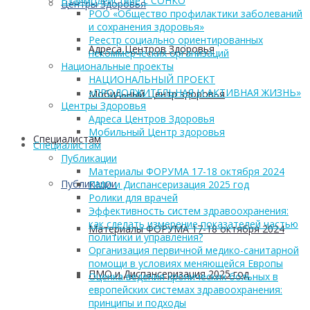
Взаимодействие с СОНКО
Центры Здоровья
РОО «Общество профилактики заболеваний
и сохранения здоровья»
Реестр социально ориентированных
Адреса Центров Здоровья
некоммерческих организаций
Национальные проекты
НАЦИОНАЛЬНЫЙ ПРОЕКТ
«ПРОДОЛЖИТЕЛЬНАЯ И АКТИВНАЯ ЖИЗНЬ»
Мобильный Центр здоровья
Центры Здоровья
Адреса Центров Здоровья
Мобильный Центр здоровья
Cпециалистам
Cпециалистам
Публикации
Материалы ФОРУМА 17-18 октября 2024
Публикации
ПМО и Диспансеризация 2025 год
Ролики для врачей
Эффективность систем здравоохранения:
как сделать измерение показателей частью
Материалы ФОРУМА 17-18 октября 2024
политики и управления?
Организация первичной медико-санитарной
помощи в условиях меняющейся Европы
ПМО и Диспансеризация 2025 год
Оценка ведения хронических больных в
европейских системах здравоохранения:
принципы и подходы