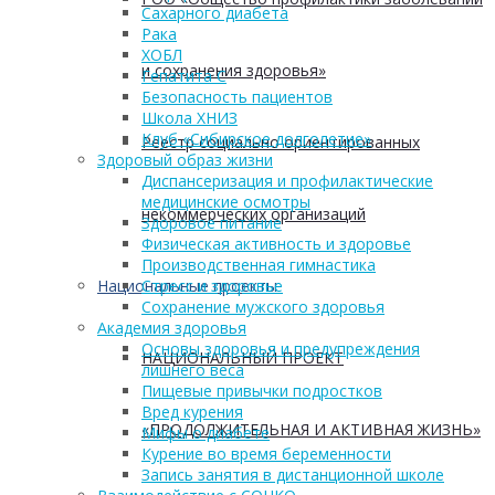
Сахарного диабета
Рака
ХОБЛ
и сохранения здоровья»
Гепатита С
Безопасность пациентов
Школа ХНИЗ
Клуб «Сибирское долголетие»
Реестр социально ориентированных
Здоровый образ жизни
Диспансеризация и профилактические
медицинские осмотры
некоммерческих организаций
Здоровое питание
Физическая активность и здоровье
Производственная гимнастика
Национальные проекты
Стресс и здоровье
Сохранение мужского здоровья
Академия здоровья
Основы здоровья и предупреждения
НАЦИОНАЛЬНЫЙ ПРОЕКТ
лишнего веса
Пищевые привычки подростков
Вред курения
«ПРОДОЛЖИТЕЛЬНАЯ И АКТИВНАЯ ЖИЗНЬ»
Мифы о диабете
Курение во время беременности
Запись занятия в дистанционной школе