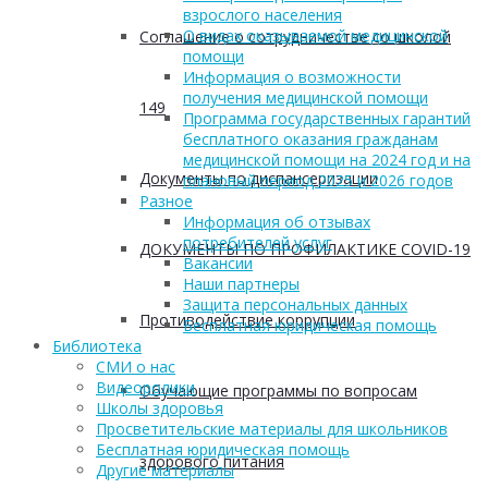
взрослого населения
О видах оказываемой медицинской
Соглашение о сотрудничестве со школой
помощи
Информация о возможности
получения медицинской помощи
149
Программа государственных гарантий
бесплатного оказания гражданам
медицинской помощи на 2024 год и на
Документы по диспансеризации
плановый период 2025 и 2026 годов
Разное
Информация об отзывах
потребителей услуг
ДОКУМЕНТЫ ПО ПРОФИЛАКТИКЕ COVID-19
Вакансии
Наши партнеры
Защита персональных данных
Противодействие коррупции
Бесплатная юридическая помощь
Библиотека
СМИ о нас
Видеоролики
Обучающие программы по вопросам
Школы здоровья
Просветительские материалы для школьников
Бесплатная юридическая помощь
здорового питания
Другие материалы