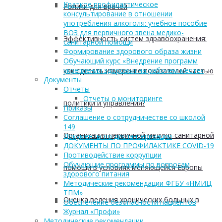
Краткое профилактическое
Ролики для врачей
консультирование в отношении
употребления алкоголя: учебное пособие
ВОЗ для первичного звена медико-
Эффективность систем здравоохранения:
санитарной помощи
Формирование здорового образа жизни
Обучающий курс «Внедрение программ
укрепления здоровья на рабочем месте»
как сделать измерение показателей частью
Документы
Отчеты
Отчеты о мониторинге
политики и управления?
Приказы
Соглашение о сотрудничестве со школой
149
Организация первичной медико-санитарной
Документы по диспансеризации
ДОКУМЕНТЫ ПО ПРОФИЛАКТИКЕ COVID-19
Противодействие коррупции
Обучающие программы по вопросам
помощи в условиях меняющейся Европы
здорового питания
Методические рекомендации ФГБУ «НМИЦ
ТПМ»
Оценка ведения хронических больных в
Обеспечение безопасности пациентов
Журнал «Профи»
Методические рекомендации