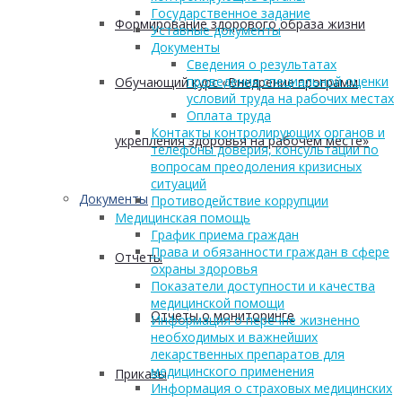
Государственное задание
Формирование здорового образа жизни
Уставные документы
Документы
Сведения о результатах
проведения специальной оценки
Обучающий курс «Внедрение программ
условий труда на рабочих местах
Оплата труда
Контакты контролирующих органов и
укрепления здоровья на рабочем месте»
телефоны доверия, консультации по
вопросам преодоления кризисных
ситуаций
Документы
Противодействие коррупции
Медицинская помощь
График приема граждан
Права и обязанности граждан в сфере
Отчеты
охраны здоровья
Показатели доступности и качества
медицинской помощи
Отчеты о мониторинге
Информация о перечне жизненно
необходимых и важнейших
лекарственных препаратов для
медицинского применения
Приказы
Информация о страховых медицинских