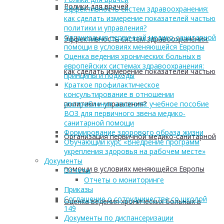
Ролики для врачей
Эффективность систем здравоохранения:
как сделать измерение показателей частью
политики и управления?
Организация первичной медико-санитарной
Эффективность систем здравоохранения:
помощи в условиях меняющейся Европы
Оценка ведения хронических больных в
европейских системах здравоохранения:
как сделать измерение показателей частью
принципы и подходы
Краткое профилактическое
консультирование в отношении
политики и управления?
употребления алкоголя: учебное пособие
ВОЗ для первичного звена медико-
санитарной помощи
Формирование здорового образа жизни
Организация первичной медико-санитарной
Обучающий курс «Внедрение программ
укрепления здоровья на рабочем месте»
Документы
помощи в условиях меняющейся Европы
Отчеты
Отчеты о мониторинге
Приказы
Соглашение о сотрудничестве со школой
Оценка ведения хронических больных в
149
Документы по диспансеризации