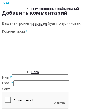
года
Инфекционных заболеваний
Добавить комментарий
Ваш электронный адрес не будет опубликован.
Инсульта
Комментарий
*
Инфаркта
Сахарного диабета
Рака
Имя
*
Email
*
ХОБЛ
Сайт
Гепатита С