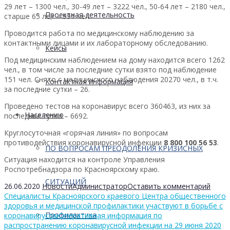
29 лет – 1300 чел., 30-49 лет – 3222 чел., 50-64 лет – 2180 чел.,
Проектная деятельность
старше 65 лет – 991 чел.
Проводится работа по медицинскому наблюдению за
контактными лицами и их лабораторному обследованию.
Кейсы
Под медицинским наблюдением на дому находится всего 1262
чел., в том числе за последние сутки взято под наблюдение
151 чел. Снято с медицинского наблюдения 20270 чел., в т.ч.
Контактная информация
за последние сутки – 26.
Проведено тестов на коронавирус всего 360463, из них за
Населению
последние сутки – 6692.
Круглосуточная «горячая линия» по вопросам
противодействия коронавирусной инфекции
8 800 100 56 53
.
ПО ВОПРОСАМ ПРЕОДОЛЕНИЯ КРИЗИСНЫХ
Ситуация находится на контроле Управления
Роспотребнадзора по Красноярскому краю.
СИТУАЦИЙ
26.06.2020
Новости
Администратор
Оставить комментарий
Специалисты Красноярского краевого Центра общественного
здоровья и медицинской профилактики участвуют в борьбе с
Профилактика
коронавирусом
Оперативная информация по
распространению коронавирусной инфекции на 29 июня 2020