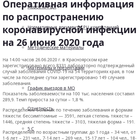
Оперативная информация
Новости РЦК
по распространению
коронавирусной инфекции
Нормативные документы РЦ компетенций
на 26 июня 2020 года
Методические материалы
На 14.00 часов 26.06.2020 г. в Красноярском крае
зарегистрировано всего 8331 лабораторно подтвержденный
Материалы и презентации
случай заболевания COVID-19 на 54 территориях края, в том
числе за последние сутки зарегистрировано 149 случаев
заболевания.
График выездов в МО
Показатель заболеваемости на 100 тыс. населения составил
289,9. Темп прироста за сутки – 1,8 %.
Отчетность
Распределение больных по течению заболевания и формам
тяжести: бессимптомные — 3591, легкая степень тяжести –
1446, средняя степень тяжести – 3103, тяжелая форма – 191.
5 С
Распределение по возрастным группам: до 1 года – 34 чел, от
1-6 лет – 231 чел., 7-14 лет – 269 чел., 15-17 лет – 104 чел., 18-