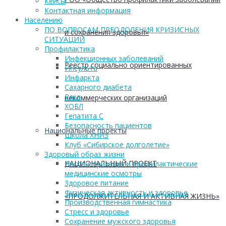
Кейсы
Контактная информация
Населению
ПО ВОПРОСАМ ПРЕОДОЛЕНИЯ КРИЗИСНЫХ
и сохранения здоровья»
СИТУАЦИЙ
Профилактика
Инфекционных заболеваний
Реестр социально ориентированных
Инсульта
Инфаркта
Сахарного диабета
Рака
некоммерческих организаций
ХОБЛ
Гепатита С
Безопасность пациентов
Национальные проекты
Школа ХНИЗ
Клуб «Сибирское долголетие»
Здоровый образ жизни
НАЦИОНАЛЬНЫЙ ПРОЕКТ
Диспансеризация и профилактические
медицинские осмотры
Здоровое питание
Физическая активность и здоровье
«ПРОДОЛЖИТЕЛЬНАЯ И АКТИВНАЯ ЖИЗНЬ»
Производственная гимнастика
Стресс и здоровье
Сохранение мужского здоровья