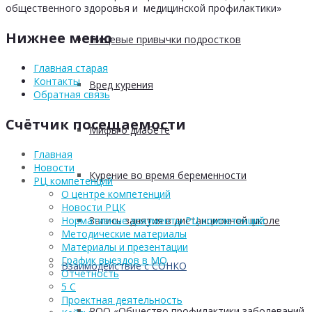
общественного здоровья и медицинской профилактики»
Нижнее меню
Пищевые привычки подростков
Главная старая
Контакты
Вред курения
Обратная связь
Счётчик посещаемости
Мифы о диабете
Главная
Новости
Курение во время беременности
РЦ компетенций
О центре компетенций
Новости РЦК
Запись занятия в дистанционной школе
Нормативные документы РЦ компетенций
Методические материалы
Материалы и презентации
График выездов в МО
Взаимодействие с СОНКО
Отчетность
5 С
Проектная деятельность
РОО «Общество профилактики заболеваний