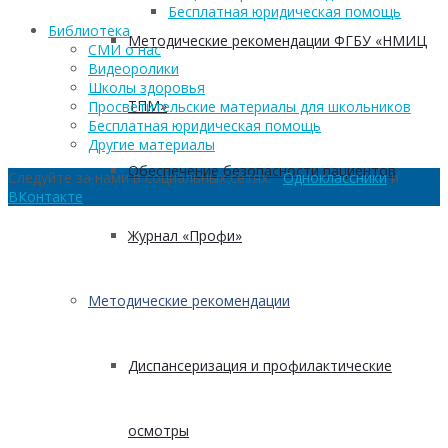
Бесплатная юридическая помощь
Библиотека
Методические рекомендации ФГБУ «НМИЦ
СМИ о нас
Видеоролики
Школы здоровья
ТПМ»
Просветительские материалы для школьников
Бесплатная юридическая помощь
Другие материалы
Обеспечение безопасности пациентов
Следуйте за нами в социальных сетях:
Одноклассники
и
ВКонтакте
Журнал «Профи»
Методические рекомендации
Диспансеризация и профилактические
осмотры