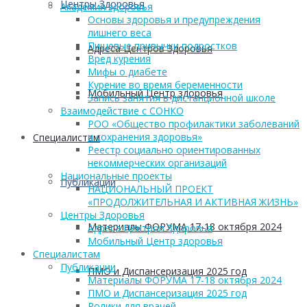
Центры Здоровья
Академия здоровья
Основы здоровья и предупреждения
лишнего веса
Пищевые привычки подростков
Адреса Центров Здоровья
Вред курения
Мифы о диабете
Курение во время беременности
Мобильный Центр здоровья
Запись занятия в дистанционной школе
Взаимодействие с СОНКО
РОО «Общество профилактики заболеваний
и сохранения здоровья»
Cпециалистам
Реестр социально ориентированных
некоммерческих организаций
Национальные проекты
Публикации
НАЦИОНАЛЬНЫЙ ПРОЕКТ
«ПРОДОЛЖИТЕЛЬНАЯ И АКТИВНАЯ ЖИЗНЬ»
Центры Здоровья
Материалы ФОРУМА 17-18 октября 2024
Адреса Центров Здоровья
Мобильный Центр здоровья
Cпециалистам
Публикации
ПМО и Диспансеризация 2025 год
Материалы ФОРУМА 17-18 октября 2024
ПМО и Диспансеризация 2025 год
Ролики для врачей