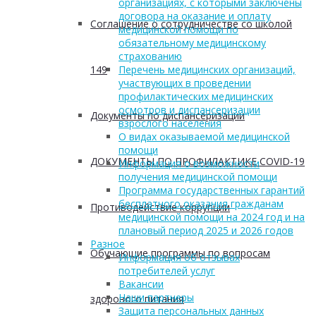
организациях, с которыми заключены
договора на оказание и оплату
Соглашение о сотрудничестве со школой
медицинской помощи по
обязательному медицинскому
страхованию
149
Перечень медицинских организаций,
участвующих в проведении
профилактических медицинских
осмотров и диспансеризации
Документы по диспансеризации
взрослого населения
О видах оказываемой медицинской
помощи
ДОКУМЕНТЫ ПО ПРОФИЛАКТИКЕ COVID-19
Информация о возможности
получения медицинской помощи
Программа государственных гарантий
бесплатного оказания гражданам
Противодействие коррупции
медицинской помощи на 2024 год и на
плановый период 2025 и 2026 годов
Разное
Обучающие программы по вопросам
Информация об отзывах
потребителей услуг
Вакансии
Наши партнеры
здорового питания
Защита персональных данных