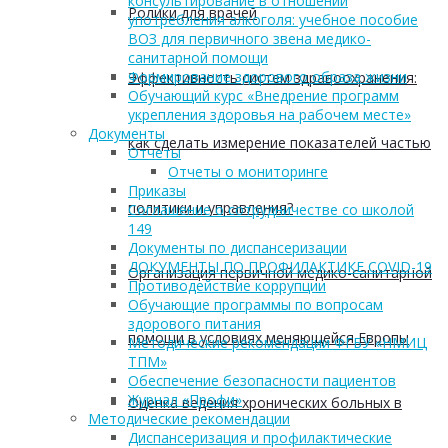
консультирование в отношении
Ролики для врачей
употребления алкоголя: учебное пособие
ВОЗ для первичного звена медико-
санитарной помощи
Формирование здорового образа жизни
Эффективность систем здравоохранения:
Обучающий курс «Внедрение программ
укрепления здоровья на рабочем месте»
Документы
как сделать измерение показателей частью
Отчеты
Отчеты о мониторинге
Приказы
политики и управления?
Соглашение о сотрудничестве со школой
149
Документы по диспансеризации
ДОКУМЕНТЫ ПО ПРОФИЛАКТИКЕ COVID-19
Организация первичной медико-санитарной
Противодействие коррупции
Обучающие программы по вопросам
здорового питания
помощи в условиях меняющейся Европы
Методические рекомендации ФГБУ «НМИЦ
ТПМ»
Обеспечение безопасности пациентов
Журнал «Профи»
Оценка ведения хронических больных в
Методические рекомендации
Диспансеризация и профилактические