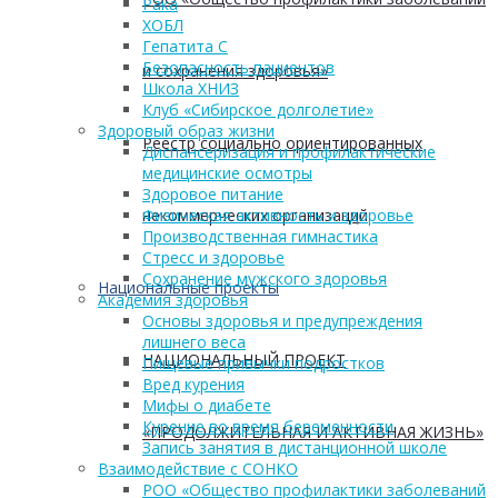
Рака
ХОБЛ
Гепатита С
Безопасность пациентов
и сохранения здоровья»
Школа ХНИЗ
Клуб «Сибирское долголетие»
Здоровый образ жизни
Реестр социально ориентированных
Диспансеризация и профилактические
медицинские осмотры
Здоровое питание
некоммерческих организаций
Физическая активность и здоровье
Производственная гимнастика
Стресс и здоровье
Сохранение мужского здоровья
Национальные проекты
Академия здоровья
Основы здоровья и предупреждения
лишнего веса
НАЦИОНАЛЬНЫЙ ПРОЕКТ
Пищевые привычки подростков
Вред курения
Мифы о диабете
Курение во время беременности
«ПРОДОЛЖИТЕЛЬНАЯ И АКТИВНАЯ ЖИЗНЬ»
Запись занятия в дистанционной школе
Взаимодействие с СОНКО
РОО «Общество профилактики заболеваний