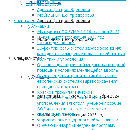
Центры Здоровья
Центры Здоровья
Адреса Центров Здоровья
Мобильный Центр здоровья
Адреса Центров Здоровья
Cпециалистам
Публикации
Материалы ФОРУМА 17-18 октября 2024
ПМО и Диспансеризация 2025 год
Мобильный Центр здоровья
Ролики для врачей
Эффективность систем здравоохранения:
как сделать измерение показателей частью
Cпециалистам
политики и управления?
Организация первичной медико-санитарной
помощи в условиях меняющейся Европы
Оценка ведения хронических больных в
Публикации
европейских системах здравоохранения:
принципы и подходы
Краткое профилактическое
Материалы ФОРУМА 17-18 октября 2024
консультирование в отношении
употребления алкоголя: учебное пособие
ВОЗ для первичного звена медико-
санитарной помощи
ПМО и Диспансеризация 2025 год
Формирование здорового образа жизни
Обучающий курс «Внедрение программ