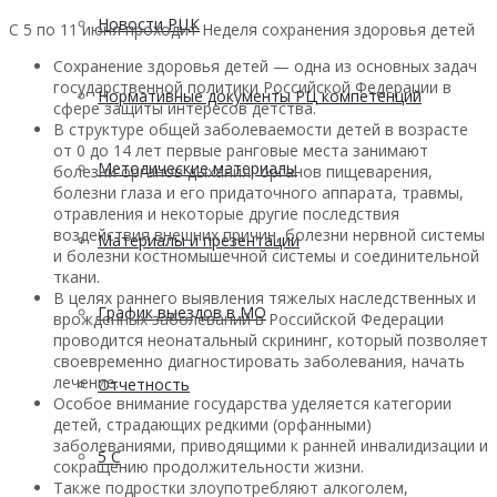
Новости РЦК
С 5 по 11 июня проходит Неделя сохранения здоровья детей
Сохранение здоровья детей — одна из основных задач
государственной политики Российской Федерации в
Нормативные документы РЦ компетенций
сфере защиты интересов детства.
В структуре общей заболеваемости детей в возрасте
от 0 до 14 лет первые ранговые места занимают
Методические материалы
болезни органов дыхания, органов пищеварения,
болезни глаза и его придаточного аппарата, травмы,
отравления и некоторые другие последствия
воздействия внешних причин, болезни нервной системы
Материалы и презентации
и болезни костно­мышечной системы и соединительной
ткани.
В целях раннего выявления тяжелых наследственных и
График выездов в МО
врожденных заболеваний в Российской Федерации
проводится неонатальный скрининг, который позволяет
своевременно диагностировать заболевания, начать
лечение.
Отчетность
Особое внимание государства уделяется категории
детей, страдающих редкими (орфанными)
заболеваниями, приводящими к ранней инвалидизации и
5 С
сокращению продолжительности жизни.
Также подростки злоупотребляют алкоголем,