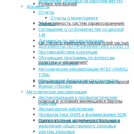
укрепления здоровья на рабочем месте»
Ролики для врачей
Документы
Отчеты
Отчеты о мониторинге
Эффективность систем здравоохранения:
Приказы
Соглашение о сотрудничестве со школой
149
Документы по диспансеризации
как сделать измерение показателей частью
ДОКУМЕНТЫ ПО ПРОФИЛАКТИКЕ COVID-19
Противодействие коррупции
Обучающие программы по вопросам
политики и управления?
здорового питания
Методические рекомендации ФГБУ «НМИЦ
ТПМ»
Обеспечение безопасности пациентов
Организация первичной медико-санитарной
Журнал «Профи»
Методические рекомендации
Диспансеризация и профилактические
помощи в условиях меняющейся Европы
осмотры
Диспансерное наблюдение
Профилактика ХНИЗ и формирование ЗОЖ
Корпоративные модельные программы
Оценка ведения хронических больных в
укрепления общественного здоровья
Центры здоровья