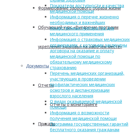
Показатели доступности и качества
Формирование здорового образа жизни
медицинской помощи
Информация о перечне жизненно
необходимых и важнейших
Обучающий курс «Внедрение программ
лекарственных препаратов для
медицинского применения
Информация о страховых медицинских
организациях, с которыми заключены
укрепления здоровья на рабочем месте»
договора на оказание и оплату
медицинской помощи по
обязательному медицинскому
Документы
страхованию
Перечень медицинских организаций,
участвующих в проведении
профилактических медицинских
Отчеты
осмотров и диспансеризации
взрослого населения
О видах оказываемой медицинской
Отчеты о мониторинге
помощи
Информация о возможности
получения медицинской помощи
Приказы
Программа государственных гарантий
бесплатного оказания гражданам