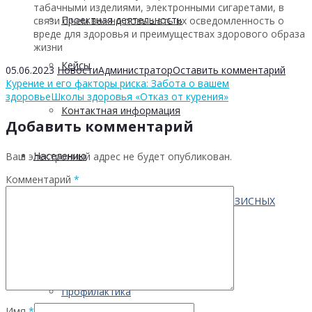
табачными изделиями, электронными сигаретами, в
Проектная деятельность
связи с чем важно повышать их осведомленность о
вреде для здоровья и преимуществах здорового образа
жизни
Кейсы
05.06.2023
Новости
Администратор
Оставить комментарий
Курение и его факторы риска: Забота о вашем
здоровье
Школы здоровья «Отказ от курения»
Контактная информация
Добавить комментарий
Населению
Ваш электронный адрес не будет опубликован.
Комментарий
*
ПО ВОПРОСАМ ПРЕОДОЛЕНИЯ КРИЗИСНЫХ
СИТУАЦИЙ
Профилактика
Имя
*