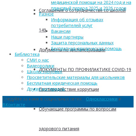
медицинской помощи на 2024 год и на
плановый период 2025 и 2026 годов
Соглашение о сотрудничестве со школой
Разное
Информация об отзывах
потребителей услуг
149
Вакансии
Наши партнеры
Защита персональных данных
Бесплатная юридическая помощь
Документы по диспансеризации
Библиотека
СМИ о нас
Видеоролики
ДОКУМЕНТЫ ПО ПРОФИЛАКТИКЕ COVID-19
Школы здоровья
Просветительские материалы для школьников
Бесплатная юридическая помощь
Другие материалы
Противодействие коррупции
Следуйте за нами в социальных сетях:
Одноклассники
и
ВКонтакте
Обучающие программы по вопросам
здорового питания