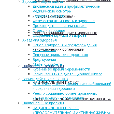
Здоровый образ жизни
Диспансеризация и профилактические
медицинские осмотры
Здоровое питание
и сохранения здоровья»
Физическая активность и здоровье
Производственная гимнастика
Стресс и здоровье
Реестр социально ориентированных
Сохранение мужского здоровья
Академия здоровья
Основы здоровья и предупреждения
некоммерческих организаций
лишнего веса
Пищевые привычки подростков
Вред курения
Мифы о диабете
Национальные проекты
Курение во время беременности
Запись занятия в дистанционной школе
Взаимодействие с СОНКО
НАЦИОНАЛЬНЫЙ ПРОЕКТ
РОО «Общество профилактики заболеваний
и сохранения здоровья»
Реестр социально ориентированных
некоммерческих организаций
«ПРОДОЛЖИТЕЛЬНАЯ И АКТИВНАЯ ЖИЗНЬ»
Национальные проекты
НАЦИОНАЛЬНЫЙ ПРОЕКТ
«ПРОДОЛЖИТЕЛЬНАЯ И АКТИВНАЯ ЖИЗНЬ»