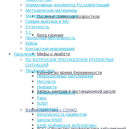
Нормативные документы РЦ компетенций
Методические материалы
Материалы и презентации
Пищевые привычки подростков
График выездов в МО
Отчетность
5 С
Вред курения
Проектная деятельность
Кейсы
Контактная информация
Мифы о диабете
Населению
ПО ВОПРОСАМ ПРЕОДОЛЕНИЯ КРИЗИСНЫХ
СИТУАЦИЙ
Профилактика
Курение во время беременности
Инфекционных заболеваний
Инсульта
Инфаркта
Запись занятия в дистанционной школе
Сахарного диабета
Рака
ХОБЛ
Гепатита С
Взаимодействие с СОНКО
Безопасность пациентов
Школа ХНИЗ
Клуб «Сибирское долголетие»
РОО «Общество профилактики заболеваний