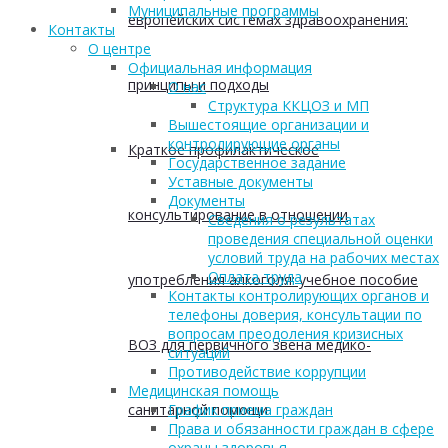
Муниципальные программы
европейских системах здравоохранения:
Контакты
О центре
Официальная информация
принципы и подходы
О нас
Структура ККЦОЗ и МП
Вышестоящие организации и
контролирующие органы
Краткое профилактическое
Государственное задание
Уставные документы
Документы
консультирование в отношении
Сведения о результатах
проведения специальной оценки
условий труда на рабочих местах
Оплата труда
употребления алкоголя: учебное пособие
Контакты контролирующих органов и
телефоны доверия, консультации по
вопросам преодоления кризисных
ВОЗ для первичного звена медико-
ситуаций
Противодействие коррупции
Медицинская помощь
санитарной помощи
График приема граждан
Права и обязанности граждан в сфере
охраны здоровья