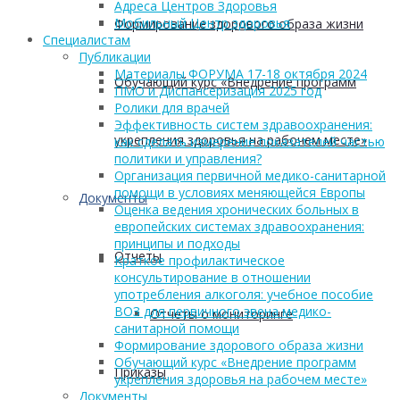
Адреса Центров Здоровья
Мобильный Центр здоровья
Формирование здорового образа жизни
Cпециалистам
Публикации
Материалы ФОРУМА 17-18 октября 2024
Обучающий курс «Внедрение программ
ПМО и Диспансеризация 2025 год
Ролики для врачей
Эффективность систем здравоохранения:
укрепления здоровья на рабочем месте»
как сделать измерение показателей частью
политики и управления?
Организация первичной медико-санитарной
помощи в условиях меняющейся Европы
Документы
Оценка ведения хронических больных в
европейских системах здравоохранения:
принципы и подходы
Отчеты
Краткое профилактическое
консультирование в отношении
употребления алкоголя: учебное пособие
ВОЗ для первичного звена медико-
Отчеты о мониторинге
санитарной помощи
Формирование здорового образа жизни
Обучающий курс «Внедрение программ
Приказы
укрепления здоровья на рабочем месте»
Документы