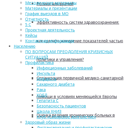
Методические материалы
Ролики для врачей
Материалы и презентации
График выездов в МО
Отчетность
Эффективность систем здравоохранения:
5 С
Проектная деятельность
Кейсы
как сделать измерение показателей частью
Контактная информация
Населению
ПО ВОПРОСАМ ПРЕОДОЛЕНИЯ КРИЗИСНЫХ
СИТУАЦИЙ
политики и управления?
Профилактика
Инфекционных заболеваний
Инсульта
Организация первичной медико-санитарной
Инфаркта
Сахарного диабета
Рака
ХОБЛ
помощи в условиях меняющейся Европы
Гепатита С
Безопасность пациентов
Школа ХНИЗ
Оценка ведения хронических больных в
Клуб «Сибирское долголетие»
Здоровый образ жизни
Диспансеризация и профилактические