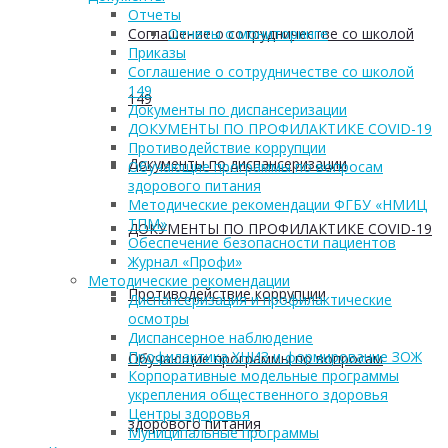
Отчеты
Соглашение о сотрудничестве со школой
Отчеты о мониторинге
Приказы
Соглашение о сотрудничестве со школой
149
149
Документы по диспансеризации
ДОКУМЕНТЫ ПО ПРОФИЛАКТИКЕ COVID-19
Противодействие коррупции
Документы по диспансеризации
Обучающие программы по вопросам
здорового питания
Методические рекомендации ФГБУ «НМИЦ
ТПМ»
ДОКУМЕНТЫ ПО ПРОФИЛАКТИКЕ COVID-19
Обеспечение безопасности пациентов
Журнал «Профи»
Методические рекомендации
Противодействие коррупции
Диспансеризация и профилактические
осмотры
Диспансерное наблюдение
Профилактика ХНИЗ и формирование ЗОЖ
Обучающие программы по вопросам
Корпоративные модельные программы
укрепления общественного здоровья
Центры здоровья
здорового питания
Муниципальные программы