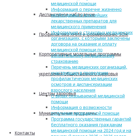
медицинской помощи
Информация о перечне жизненно
Диспансерное наблюдение
необходимых и важнейших
лекарственных препаратов для
медицинского применения
Информация о страховых медицинских
Профилактика ХНИЗ и формирование ЗОЖ
организациях, с которыми заключены
договора на оказание и оплату
медицинской помощи по
Корпоративные модельные программы
обязательному медицинскому
страхованию
Перечень медицинских организаций,
участвующих в проведении
укрепления общественного здоровья
профилактических медицинских
осмотров и диспансеризации
взрослого населения
Центры здоровья
О видах оказываемой медицинской
помощи
Информация о возможности
Муниципальные программы
получения медицинской помощи
Программа государственных гарантий
бесплатного оказания гражданам
медицинской помощи на 2024 год и на
Контакты