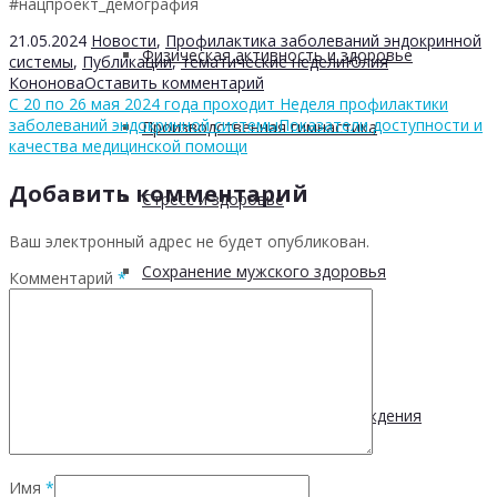
#нацпроект_демография
21.05.2024
Новости
,
Профилактика заболеваний эндокринной
Физическая активность и здоровье
системы
,
Публикации
,
тематические недели
Юлия
Кононова
Оставить комментарий
C 20 по 26 мая 2024 года проходит Неделя профилактики
заболеваний эндокринной системы
Показатели доступности и
Производственная гимнастика
качества медицинской помощи
Добавить комментарий
Стресс и здоровье
Ваш электронный адрес не будет опубликован.
Сохранение мужского здоровья
Комментарий
*
Академия здоровья
Основы здоровья и предупреждения
Имя
*
лишнего веса