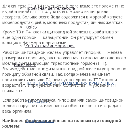
Для синтеза ТЗ и Т4 нужен йод. В организме этот элемент не
Проектная деятельность
вырабатывается — получить его можно из пищи или
лекарств. Больше всего йода содержится в морской капусте,
морепродуктах, рыбе, молочных продуктах, яичных желтках.
Кейсы
Кроме ТЗ и Т4, клетки щитовидной железы вырабатывают
ещё один гормон — кальцитонин. Он регулирует обмен
кальция и фосфора в организме.
Контактная информация
Работой щитовидной железы управляет гипофиз — железа
размером с горошину, расположенная в основании головного
мозга и синтезирующая тиреотропный гормон (ТТГ).
Населению
Взаимодействие гипофиза и щитовидной железы устроено по
принципу обратной связи. Так, когда железа начинает
производить меньше Т4, чем нужно, уровень ТТГ в крови
ПО ВОПРОСАМ ПРЕОДОЛЕНИЯ КРИЗИСНЫХ
возрастает, а при увеличении количества Т4 уровень ТТГ
снижается.
Если работа гипоталамуса, гипофиза или самой щитовидной
СИТУАЦИЙ
железы нарушается, изменяется обмен веществ и страдает
весь организм.
Наиболее распространённые патологии щитовидной
Профилактика
железы: