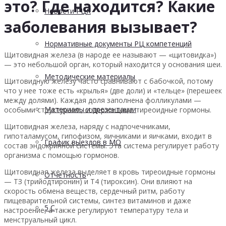
это? Где находится? Какие
Новости РЦК
заболевания вызывает?
Нормативные документы РЦ компетенций
Щитовидная железа (в народе ее называют — «щитовидка»)
— это небольшой орган, который находится у основания шеи.
Методические материалы
Щитовидную железу часто сравнивают с бабочкой, потому
что у нее тоже есть «крылья» (две доли) и «тельце» (перешеек
между долями). Каждая доля заполнена фолликулами —
Материалы и презентации
особыми структурами, содержащими тиреоидные гормоны.
Щитовидная железа, наряду с надпочечниками,
гипоталамусом, гипофизом, яичниками и яичками, входит в
График выездов в МО
состав эндокринной системы. Эта система регулирует работу
организма с помощью гормонов.
Щитовидная железа выделяет в кровь тиреоидные гормоны
Отчетность
— ТЗ (трийодтиронин) и Т4 (тироксин). Они влияют на
скорость обмена веществ, сердечный ритм, работу
пищеварительной системы, синтез витаминов и даже
5 С
настроение, а также регулируют температуру тела и
менструальный цикл.