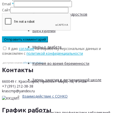
Email
*
Сайт
Пищевые привычки подростков
Вред курения
Мифы о диабете
Я даю
согласие
на обработку персональных данных и
ознакомлен с
политикой конфиденциальности
доступен плагин
ATs Privacy Policy
©
Курение во время беременности
Контакты
Запись занятия в дистанционной школе
660049 г. Красноярск, Проспект Мира, 7а, 3 этаж
+7 (391) 212-38-38
krascmp@yandex.ru
Взаимодействие с СОНКО
График работы
РОО «Общество профилактики заболеваний