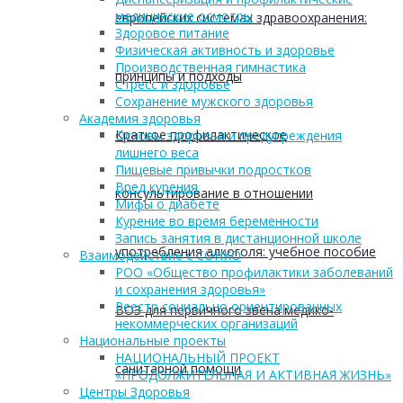
медицинские осмотры
европейских системах здравоохранения:
Здоровое питание
Физическая активность и здоровье
Производственная гимнастика
принципы и подходы
Стресс и здоровье
Сохранение мужского здоровья
Академия здоровья
Краткое профилактическое
Основы здоровья и предупреждения
лишнего веса
Пищевые привычки подростков
Вред курения
консультирование в отношении
Мифы о диабете
Курение во время беременности
Запись занятия в дистанционной школе
употребления алкоголя: учебное пособие
Взаимодействие с СОНКО
РОО «Общество профилактики заболеваний
и сохранения здоровья»
Реестр социально ориентированных
ВОЗ для первичного звена медико-
некоммерческих организаций
Национальные проекты
НАЦИОНАЛЬНЫЙ ПРОЕКТ
санитарной помощи
«ПРОДОЛЖИТЕЛЬНАЯ И АКТИВНАЯ ЖИЗНЬ»
Центры Здоровья