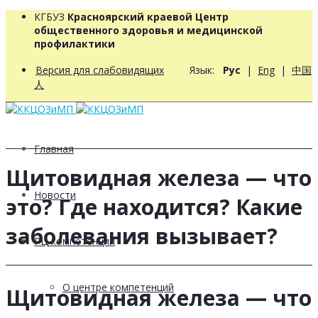
КГБУЗ
Красноярский краевой Центр
общественного здоровья и медицинской
профилактики
Версия для слабовидящих
Язык:
Рус
|
Eng
|
中国
人
Главная
Щитовидная железа — что
Новости
это? Где находится? Какие
заболевания вызывает?
РЦ компетенций
О центре компетенций
Щитовидная железа — что