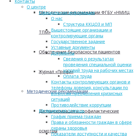
Контакты
О центре
Методические рекомендации ФГБУ «НМИЦ
Официальная информация
О нас
Структура ККЦОЗ и МП
Вышестоящие организации и
ТПМ»
контролирующие органы
Государственное задание
Уставные документы
Обеспечение безопасности пациентов
Документы
Сведения о результатах
проведения специальной оценки
условий труда на рабочих местах
Журнал «Профи»
Оплата труда
Контакты контролирующих органов и
телефоны доверия, консультации по
Методические рекомендации
вопросам преодоления кризисных
ситуаций
Противодействие коррупции
Медицинская помощь
Диспансеризация и профилактические
График приема граждан
Права и обязанности граждан в сфере
охраны здоровья
осмотры
Показатели доступности и качества