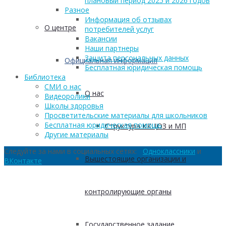
плановый период 2025 и 2026 годов
Разное
Информация об отзывах
О центре
потребителей услуг
Вакансии
Наши партнеры
Защита персональных данных
Официальная информация
Бесплатная юридическая помощь
Библиотека
СМИ о нас
О нас
Видеоролики
Школы здоровья
Просветительские материалы для школьников
Бесплатная юридическая помощь
Структура ККЦОЗ и МП
Другие материалы
Следуйте за нами в социальных сетях:
Одноклассники
и
Вышестоящие организации и
ВКонтакте
контролирующие органы
Государственное задание