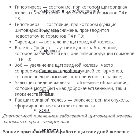
Гипертиреоз — состояние, при котором щитовидная
Инфекционных заболеваний
железа вырабатывает слишком много гормонов Т4 и
Т3;
Гипотиреоз — состояние, при котором функция
щитовидной железы снижена, производится
Инсульта
недостаточно гормонов Т4 и Т3;
Тиреоидит — воспаление щитовидной железы;
Болезнь Грейвса — аутоиммунное заболевание,
Инфаркта
которое развивается на фоне гиперпродукции гормонов
Т4 и Т3;
Зоб — увеличение щитовидной железы, часто
Сахарного диабета
сопровождающееся гиперпродукцией ее гормонов,
которое внешне выглядит как припухлость на шее;
Узлы щитовидной железы — объемные образования,
которые могут быть как доброкачественными, так и
Рака
злокачественными;
Рак щитовидной железы — злокачественная опухоль,
сформировавшаяся из клеток железы.
ХОБЛ
Диагностикой и лечением заболеваний щитовидной железы
занимается врач-эндокринолог.
Гепатита С
Ранние признаки сбоя в работе щитовидной железы: