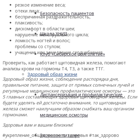
резкое изменение веса;
отеки лица;
Безопасность пациентов
беспричинная раздражительность,
плаксивость;
дискомфорт в области шеи;
Школа ХНИЗ
нарушение менструального цикла;
ломкость ногтей и волос;
проблемы со стулом;
учащение или замедление сердцебиения.
Клуб «Сибирское долголетие»
Проверить, как работает щитовидная железа, помогают
анализы крови на гормоны Т4, Т3, а также ТТГ.
Здоровый образ жизни
Здоровый образ жизни, соблюдение распорядка дня,
правильное питание, защита от прямых солнечных лучей и
регулярные медицинские профилактические осмотры — это
Диспансеризация и профилактические
5 главных составляющих здоровья щитовидной железы. Если
будете уделять ей достаточно внимания, то щитовидная
железа сможет наилучшим образом снабжать ваш организм
гормонами.
медицинские осмотры
Здоровья вам и вашим близким!
#укрепление_общественного_здоровья #так_здорово
Здоровое питание