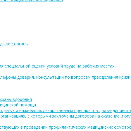
рующие органы
ия специальной оценки условий труда на рабочих местах
лефоны доверия, консультации по вопросам преодоления кризи
охраны здоровья
дицинской помощи
одимых и важнейших лекарственных препаратов для медицинско
рганизациях, с которыми заключены договора на оказание и о
аствующих в проведении профилактических медицинских осмотро