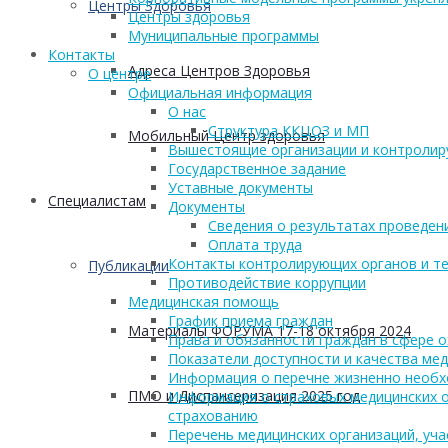
Центры Здоровья
Центры здоровья
Муниципальные программы
Контакты
Адреса Центров Здоровья
О центре
Официальная информация
О нас
Структура ККЦОЗ и МП
Мобильный Центр здоровья
Вышестоящие организации и контроли
Государственное задание
Уставные документы
Cпециалистам
Документы
Сведения о результатах проведен
Оплата труда
Контакты контролирующих органов и те
Публикации
Противодействие коррупции
Медицинская помощь
График приема граждан
Материалы ФОРУМА 17-18 октября 2024
Права и обязанности граждан в сфере 
Показатели доступности и качества ме
Информация о перечне жизненно необх
ПМО и Диспансеризация 2025 год
Информация о страховых медицинских о
страхованию
Перечень медицинских организаций, уч