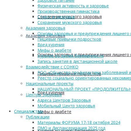
Здоровое питание
Физическая активность и здоровье
Производственная гимнастика
Сохранение мужского здоровья
Стресс и здоровье
Сохранение мужского здоровья
Академия здоровья
Основы здоровья и предупреждения лишнего 
Академия здоровья
Пищевые привычки подростков
Вред курения
Мифы о диабете
Основы здоровья и предупреждения лишнего 
Курение во время беременности
Запись занятия в дистанционной школе
Взаимодействие с СОНКО
РОО «Общество профилактики заболеваний и
Пищевые привычки подростков
Реестр социально ориентированных некоммер
Национальные проекты
НАЦИОНАЛЬНЫЙ ПРОЕКТ «ПРОДОЛЖИТЕЛЬН
Вред курения
Центры Здоровья
Адреса Центров Здоровья
Мобильный Центр здоровья
Cпециалистам
Мифы о диабете
Публикации
Материалы ФОРУМА 17-18 октября 2024
ПМО и Диспансеризация 2025 год
Курение во время беременности