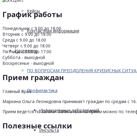
Кейсы
График работы
Понедельник с 9.00 до 18.00
Контактная информация
Вторник с 9.00 до 18.00
Среда с 9.00 до 18.00
Четверг с 9.00 до 18.00
Населению
Пятница с 9.00 до 17.00
Суббота - выходной
Воскресенье - выходной
ПО ВОПРОСАМ ПРЕОДОЛЕНИЯ КРИЗИСНЫХ СИТУ
Прием граждан
Профилактика
Главный врач
Маркина Ольга Леонидовна принимает граждан по средам с 16.0
Инфекционных заболеваний
Прием ведется по записи. Записаться на прием можно по телеф
Полезные ссылки
Инсульта