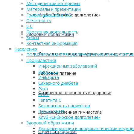
Методические материалы
Материалы и презентации
Клуб «Сибирское долголетие»
График выездов в МО
Отчетность
5 С
Проектная деятельность
Здоровый образ жизни
Кейсы
Контактная информация
Населению
Диспансеризация и профилактические медици
ПО ВОПРОСАМ ПРЕОДОЛЕНИЯ КРИЗИСНЫХ СИТУ
Профилактика
Инфекционных заболеваний
Инсульта
Здоровое питание
Инфаркта
Сахарного диабета
Рака
Физическая активность и здоровье
ХОБЛ
Гепатита С
Безопасность пациентов
Школа ХНИЗ
Производственная гимнастика
Клуб «Сибирское долголетие»
Здоровый образ жизни
Диспансеризация и профилактические медици
Стресс и здоровье