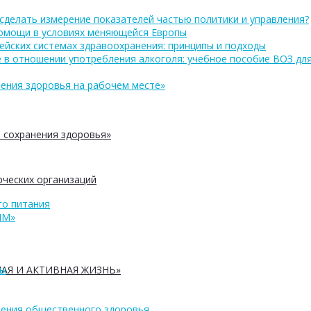
сделать измерение показателей частью политики и управления?
помощи в условиях меняющейся Европы
ейских системах здравоохранения: принципы и подходы
 в отношении употребления алкоголя: учебное пособие ВОЗ дл
ения здоровья на рабочем месте»
 сохранения здоровья»
ческих организаций
о питания
ПМ»
АЯ И АКТИВНАЯ ЖИЗНЬ»
ры
ения общественного здоровья