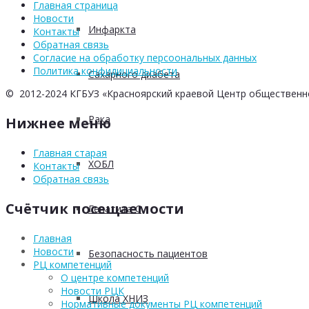
Главная страница
Новости
Инфаркта
Контакты
Обратная связь
Согласие на обработку персоональных данных
Политика конфидициальности
Сахарного диабета
© 2012-2024 КГБУЗ «Красноярский краевой Центр общественн
Рака
Нижнее меню
Главная старая
ХОБЛ
Контакты
Обратная связь
Счётчик посещаемости
Гепатита С
Главная
Новости
Безопасность пациентов
РЦ компетенций
О центре компетенций
Новости РЦК
Школа ХНИЗ
Нормативные документы РЦ компетенций