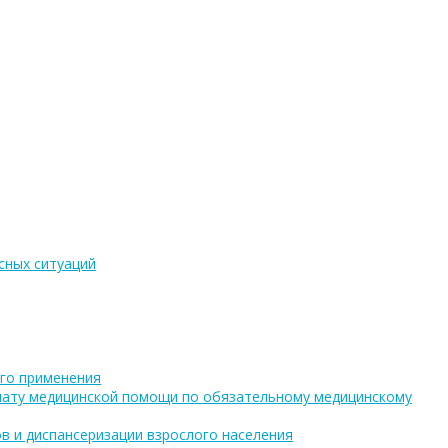
сных ситуаций
го применения
плату медицинской помощи по обязательному медицинскому
в и диспансеризации взрослого населения