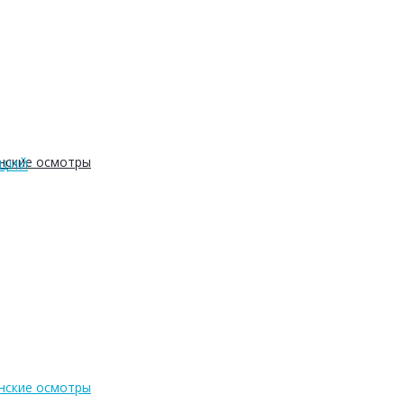
нские осмотры
АЦИЙ
нские осмотры