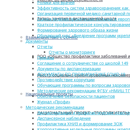
Ролики для врачей
Эффективность систем здравоохранения: как 
Организация первичной медико-санитарной 
Запись занятия в дистанционной школе
Оценка ведения хронических больных в европ
Краткое профилактическое консультирование
Формирование здорового образа жизни
Обучающий курс «Внедрение программ укрепл
Взаимодействие с СОНКО
Документы
Отчеты
Отчеты о мониторинге
РОО «Общество профилактики заболеваний и
Приказы
Соглашение о сотрудничестве со школой 149
Документы по диспансеризации
ДОКУМЕНТЫ ПО ПРОФИЛАКТИКЕ COVID-19
Реестр социально ориентированных некоммер
Противодействие коррупции
Обучающие программы по вопросам здоровог
Методические рекомендации ФГБУ «НМИЦ Т
Национальные проекты
Обеспечение безопасности пациентов
Журнал «Профи»
Методические рекомендации
НАЦИОНАЛЬНЫЙ ПРОЕКТ «ПРОДОЛЖИТЕЛЬН
Диспансеризация и профилактические осмот
Диспансерное наблюдение
Профилактика ХНИЗ и формирование ЗОЖ
Корпоративные модельные программы укрепл