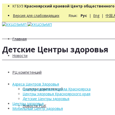
КГБУЗ
Красноярский краевой Центр общественног
Версия для слабовидящих
Язык:
Рус
|
Eng
|
中国
Главная
Детские Центры здоровья
Новости
РЦ компетенций
Адреса Центров Здоровья
О центре компетенций
Центры здоровья города Красноярска
Центры здоровья Красноярского края
Детские Центры здоровья
Центры здоровья
Новости РЦК
Мобильный Центр здоровья