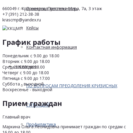
660049 г. Красноярск, Проспект Мира, 7а, 3 этаж
Проектная деятельность
+7 (391) 212-38-38
krascmp@yandex.ru
Кейсы
График работы
Контактная информация
Понедельник с 9.00 до 18.00
Вторник с 9.00 до 18.00
Населению
Среда с 9.00 до 18.00
Четверг с 9.00 до 18.00
Пятница с 9.00 до 17.00
Суббота - выходной
ПО ВОПРОСАМ ПРЕОДОЛЕНИЯ КРИЗИСНЫХ
Воскресенье - выходной
Прием граждан
СИТУАЦИЙ
Главный врач
Профилактика
Маркина Ольга Леонидовна принимает граждан по средам с
16.00 до 18.00.