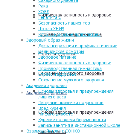
Сахарного диабета
Рака
ХОБЛ
Физическая активность и здоровье
Гепатита С
Безопасность пациентов
Школа ХНИЗ
Производственная гимнастика
Клуб «Сибирское долголетие»
Здоровый образ жизни
Диспансеризация и профилактические
медицинские осмотры
Стресс и здоровье
Здоровое питание
Физическая активность и здоровье
Производственная гимнастика
Сохранение мужского здоровья
Стресс и здоровье
Сохранение мужского здоровья
Академия здоровья
Основы здоровья и предупреждения
Академия здоровья
лишнего веса
Пищевые привычки подростков
Вред курения
Основы здоровья и предупреждения
Мифы о диабете
Курение во время беременности
Запись занятия в дистанционной школе
Взаимодействие с СОНКО
лишнего веса