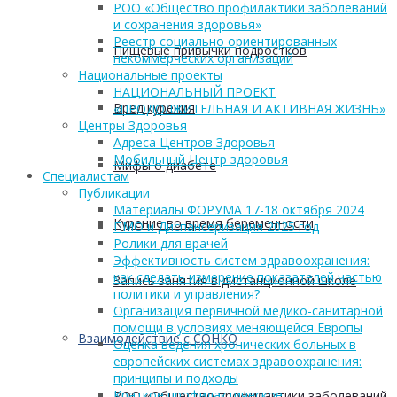
РОО «Общество профилактики заболеваний
и сохранения здоровья»
Реестр социально ориентированных
Пищевые привычки подростков
некоммерческих организаций
Национальные проекты
НАЦИОНАЛЬНЫЙ ПРОЕКТ
Вред курения
«ПРОДОЛЖИТЕЛЬНАЯ И АКТИВНАЯ ЖИЗНЬ»
Центры Здоровья
Адреса Центров Здоровья
Мобильный Центр здоровья
Мифы о диабете
Cпециалистам
Публикации
Материалы ФОРУМА 17-18 октября 2024
Курение во время беременности
ПМО и Диспансеризация 2025 год
Ролики для врачей
Эффективность систем здравоохранения:
как сделать измерение показателей частью
Запись занятия в дистанционной школе
политики и управления?
Организация первичной медико-санитарной
помощи в условиях меняющейся Европы
Взаимодействие с СОНКО
Оценка ведения хронических больных в
европейских системах здравоохранения:
принципы и подходы
Краткое профилактическое
РОО «Общество профилактики заболеваний