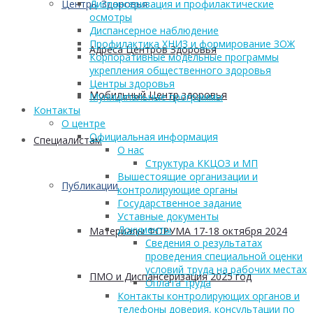
Центры Здоровья
Диспансеризация и профилактические
осмотры
Диспансерное наблюдение
Профилактика ХНИЗ и формирование ЗОЖ
Адреса Центров Здоровья
Корпоративные модельные программы
укрепления общественного здоровья
Центры здоровья
Мобильный Центр здоровья
Муниципальные программы
Контакты
О центре
Официальная информация
Cпециалистам
О нас
Структура ККЦОЗ и МП
Вышестоящие организации и
Публикации
контролирующие органы
Государственное задание
Уставные документы
Документы
Материалы ФОРУМА 17-18 октября 2024
Сведения о результатах
проведения специальной оценки
условий труда на рабочих местах
ПМО и Диспансеризация 2025 год
Оплата труда
Контакты контролирующих органов и
телефоны доверия, консультации по