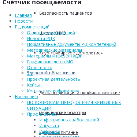
Счётчик посещаемости
Безопасность пациентов
Главная
Новости
РЦ компетенций
О центре компетенций
Школа ХНИЗ
Новости РЦК
Нормативные документы РЦ компетенций
Методические материалы
Клуб «Сибирское долголетие»
Материалы и презентации
График выездов в МО
Отчетность
Здоровый образ жизни
5 С
Проектная деятельность
Кейсы
Контактная информация
Диспансеризация и профилактические
Населению
ПО ВОПРОСАМ ПРЕОДОЛЕНИЯ КРИЗИСНЫХ
СИТУАЦИЙ
медицинские осмотры
Профилактика
Инфекционных заболеваний
Инсульта
Инфаркта
Здоровое питание