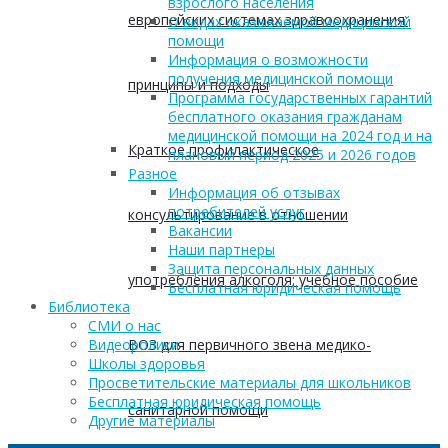
взрослого населения
европейских системах здравоохранения:
О видах оказываемой медицинской
помощи
Информация о возможности
получения медицинской помощи
принципы и подходы
Программа государственных гарантий
бесплатного оказания гражданам
медицинской помощи на 2024 год и на
Краткое профилактическое
плановый период 2025 и 2026 годов
Разное
Информация об отзывах
потребителей услуг
консультирование в отношении
Вакансии
Наши партнеры
Защита персональных данных
употребления алкоголя: учебное пособие
Бесплатная юридическая помощь
Библиотека
СМИ о нас
ВОЗ для первичного звена медико-
Видеоролики
Школы здоровья
Просветительские материалы для школьников
Бесплатная юридическая помощь
санитарной помощи
Другие материалы