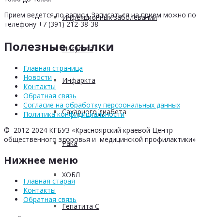
Прием ведется по записи. Записаться на прием можно по
Инфекционных заболеваний
телефону +7 (391) 212-38-38
Полезные ссылки
Инсульта
Главная страница
Новости
Инфаркта
Контакты
Обратная связь
Согласие на обработку персоональных данных
Сахарного диабета
Политика конфидициальности
© 2012-2024 КГБУЗ «Красноярский краевой Центр
общественного здоровья и медицинской профилактики»
Рака
Нижнее меню
ХОБЛ
Главная старая
Контакты
Обратная связь
Гепатита С