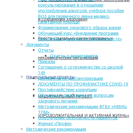
консультирование в отношении
употребления алкоголя: учебное пособие
ВОЗ для первичного звена медико-
и сохранения здоровья»
санитарной помощи
Формирование здорового образа жизни
Обучающий курс «Внедрение программ
Реестр социально ориентированных
укрепления здоровья на рабочем месте»
Документы
Отчеты
Отчеты о мониторинге
некоммерческих организаций
Приказы
Соглашение о сотрудничестве со школой
149
Национальные проекты
Документы по диспансеризации
ДОКУМЕНТЫ ПО ПРОФИЛАКТИКЕ COVID-19
Противодействие коррупции
Обучающие программы по вопросам
НАЦИОНАЛЬНЫЙ ПРОЕКТ
здорового питания
Методические рекомендации ФГБУ «НМИЦ
ТПМ»
«ПРОДОЛЖИТЕЛЬНАЯ И АКТИВНАЯ ЖИЗНЬ»
Обеспечение безопасности пациентов
Журнал «Профи»
Методические рекомендации