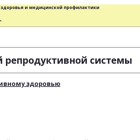
о здоровья и медицинской профилактики
人
й репродуктивной системы
тивному здоровью