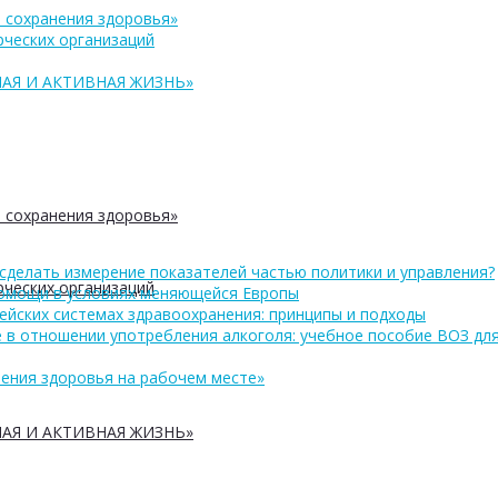
 сохранения здоровья»
ческих организаций
АЯ И АКТИВНАЯ ЖИЗНЬ»
 сохранения здоровья»
сделать измерение показателей частью политики и управления?
ческих организаций
помощи в условиях меняющейся Европы
ейских системах здравоохранения: принципы и подходы
 в отношении употребления алкоголя: учебное пособие ВОЗ дл
ения здоровья на рабочем месте»
АЯ И АКТИВНАЯ ЖИЗНЬ»