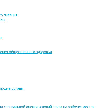
о питания
ПМ»
ры
ения общественного здоровья
рующие органы
ия специальной оценки условий труда на рабочих местах