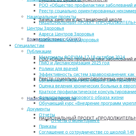
РОО «Общество профилактики заболеваний и
Реестр социально ориентированных некоммер
Национальные проекты
Запись занятия в дистанционной школе
НАЦИОНАЛЬНЫЙ ПРОЕКТ «ПРОДОЛЖИТЕЛЬН
Центры Здоровья
Адреса Центров Здоровья
Взаимодействие с СОНКО
Мобильный Центр здоровья
Cпециалистам
Публикации
Материалы ФОРУМА 17-18 октября 2024
РОО «Общество профилактики заболеваний и
ПМО и Диспансеризация 2025 год
Ролики для врачей
Эффективность систем здравоохранения: как 
Реестр социально ориентированных некоммер
Организация первичной медико-санитарной 
Оценка ведения хронических больных в европ
Краткое профилактическое консультирование
Формирование здорового образа жизни
Национальные проекты
Обучающий курс «Внедрение программ укрепл
Документы
Отчеты
НАЦИОНАЛЬНЫЙ ПРОЕКТ «ПРОДОЛЖИТЕЛЬН
Отчеты о мониторинге
Приказы
Соглашение о сотрудничестве со школой 149