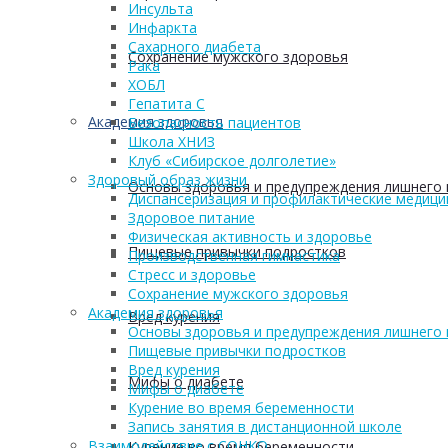
Инсульта
Инфаркта
Сахарного диабета
Сохранение мужского здоровья
Рака
ХОБЛ
Гепатита С
Академия здоровья
Безопасность пациентов
Школа ХНИЗ
Клуб «Сибирское долголетие»
Здоровый образ жизни
Основы здоровья и предупреждения лишнего 
Диспансеризация и профилактические медици
Здоровое питание
Физическая активность и здоровье
Пищевые привычки подростков
Производственная гимнастика
Стресс и здоровье
Сохранение мужского здоровья
Академия здоровья
Вред курения
Основы здоровья и предупреждения лишнего 
Пищевые привычки подростков
Вред курения
Мифы о диабете
Мифы о диабете
Курение во время беременности
Запись занятия в дистанционной школе
Взаимодействие с СОНКО
Курение во время беременности