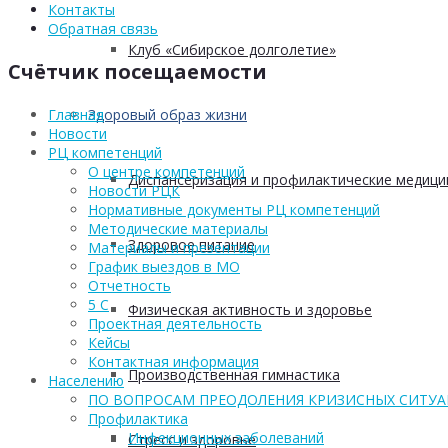
Контакты
Обратная связь
Клуб «Сибирское долголетие»
Счётчик посещаемости
Здоровый образ жизни
Главная
Новости
РЦ компетенций
О центре компетенций
Диспансеризация и профилактические медици
Новости РЦК
Нормативные документы РЦ компетенций
Методические материалы
Здоровое питание
Материалы и презентации
График выездов в МО
Отчетность
5 С
Физическая активность и здоровье
Проектная деятельность
Кейсы
Контактная информация
Производственная гимнастика
Населению
ПО ВОПРОСАМ ПРЕОДОЛЕНИЯ КРИЗИСНЫХ СИТУ
Профилактика
Инфекционных заболеваний
Стресс и здоровье