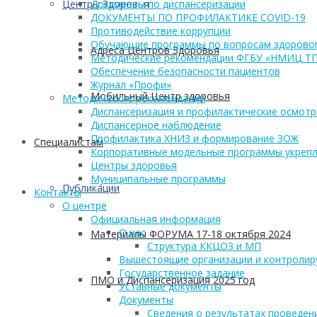
Центры Здоровья
Документы по диспансеризации
ДОКУМЕНТЫ ПО ПРОФИЛАКТИКЕ COVID-19
Противодействие коррупции
Обучающие программы по вопросам здоровог
Адреса Центров Здоровья
Методические рекомендации ФГБУ «НМИЦ Т
Обеспечение безопасности пациентов
Журнал «Профи»
Мобильный Центр здоровья
Методические рекомендации
Диспансеризация и профилактические осмот
Диспансерное наблюдение
Профилактика ХНИЗ и формирование ЗОЖ
Cпециалистам
Корпоративные модельные программы укрепл
Центры здоровья
Муниципальные программы
Публикации
Контакты
О центре
Официальная информация
О нас
Материалы ФОРУМА 17-18 октября 2024
Структура ККЦОЗ и МП
Вышестоящие организации и контроли
Государственное задание
ПМО и Диспансеризация 2025 год
Уставные документы
Документы
Сведения о результатах проведен