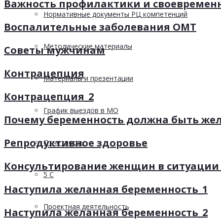
Важность профилактики и своевремен
Нормативные документы РЦ компетенций
Воспалительные заболевания ОМТ
Методические материалы
Советы мужчинам
Контрацепция
Материалы и презентации
Контрацепция_2
График выездов в МО
Почему беременность должна быть же
Репродуктивное здоровье
Отчетность
Консультирование женщин в ситуации
5 С
Наступила желанная беременность_1
Проектная деятельность
Наступила желанная беременность_2