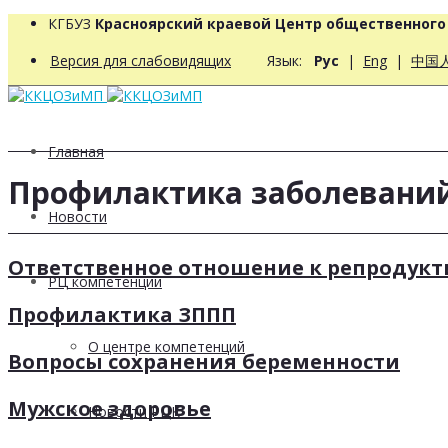
КГБУЗ
Красноярский краевой Центр общественног
Версия для слабовидящих
Язык:
Рус
|
Eng
|
中国
Главная
Профилактика заболевани
Новости
Ответственное отношение к репродук
РЦ компетенций
Профилактика ЗППП
О центре компетенций
Вопросы сохранения беременности
Мужское здоровье
Новости РЦК