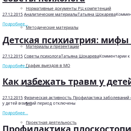
Нормативные документы РЦ компетенций
27.12.2015
Аналитические материалы
Татьяна Шокарева
Коммен
Подробнее…
Методические материалы
Детская психиатрия: мифы 
Материалы и презентации
27.12.2015
Советы психолога
Татьяна Шокарева
Комментарии
к 
График выездов в МО
Подробнее…
Как избежать травм у дете
Отчетность
27.12.2015
Физическая активность Профилактика заболеваний 
у детей в зимний период
отключены
5 С
Подробнее…
Проектная деятельность
Профилактика плоскостопи