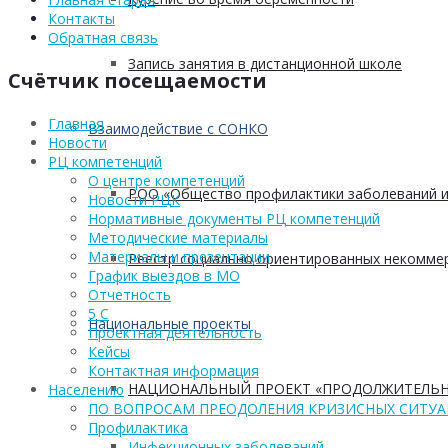
Контакты
Обратная связь
Запись занятия в дистанционной школе
Счётчик посещаемости
Главная
Взаимодействие с СОНКО
Новости
РЦ компетенций
О центре компетенций
РОО «Общество профилактики заболеваний и
Новости РЦК
Нормативные документы РЦ компетенций
Методические материалы
Материалы и презентации
Реестр социально ориентированных некоммер
График выездов в МО
Отчетность
5 С
Национальные проекты
Проектная деятельность
Кейсы
Контактная информация
НАЦИОНАЛЬНЫЙ ПРОЕКТ «ПРОДОЛЖИТЕЛЬН
Населению
ПО ВОПРОСАМ ПРЕОДОЛЕНИЯ КРИЗИСНЫХ СИТУ
Профилактика
Инфекционных заболеваний