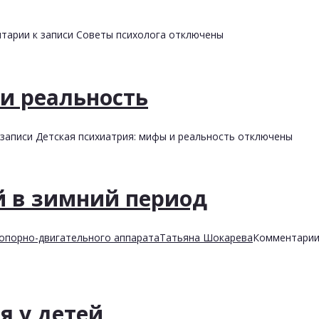
тарии
к записи Советы психолога
отключены
и реальность
записи Детская психиатрия: мифы и реальность
отключены
й в зимний период
опорно-двигательного аппарата
Татьяна Шокарева
Комментари
я у детей