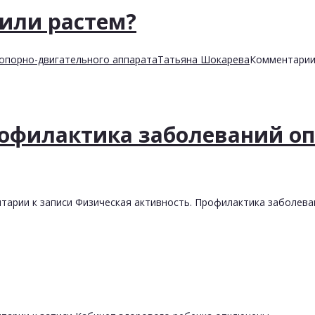
 или растем?
опорно-двигательного аппарата
Татьяна Шокарева
Комментари
рофилактика заболеваний оп
тарии
к записи Физическая активность. Профилактика заболев