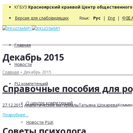
КГБУЗ
Красноярский краевой Центр общественног
Версия для слабовидящих
Язык:
Рус
|
Eng
|
中国
Главная
Декабрь 2015
Новости
Главная
»
Декабрь 2015
РЦ компетенций
Справочные пособия для р
О центре компетенций
27.12.2015
Аналитические материалы
Татьяна Шокарева
Коммен
Подробнее…
Новости РЦК
Советы психолога