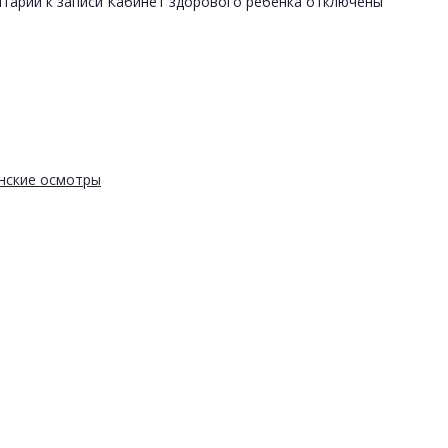
тарии
к записи Кабинет здорового ребенка
отключены
нские осмотры