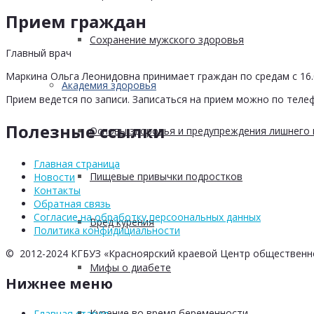
Прием граждан
Сохранение мужского здоровья
Главный врач
Маркина Ольга Леонидовна принимает граждан по средам с 16.0
Академия здоровья
Прием ведется по записи. Записаться на прием можно по телеф
Полезные ссылки
Основы здоровья и предупреждения лишнего 
Главная страница
Пищевые привычки подростков
Новости
Контакты
Обратная связь
Согласие на обработку персоональных данных
Вред курения
Политика конфидициальности
© 2012-2024 КГБУЗ «Красноярский краевой Центр общественн
Мифы о диабете
Нижнее меню
Курение во время беременности
Главная старая