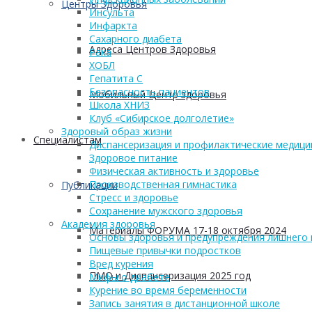
Центры Здоровья
Инсульта
Инфаркта
Сахарного диабета
Адреса Центров Здоровья
Рака
ХОБЛ
Гепатита С
Безопасность пациентов
Мобильный Центр здоровья
Школа ХНИЗ
Клуб «Сибирское долголетие»
Здоровый образ жизни
Cпециалистам
Диспансеризация и профилактические медици
Здоровое питание
Физическая активность и здоровье
Производственная гимнастика
Публикации
Стресс и здоровье
Сохранение мужского здоровья
Академия здоровья
Материалы ФОРУМА 17-18 октября 2024
Основы здоровья и предупреждения лишнего 
Пищевые привычки подростков
Вред курения
ПМО и Диспансеризация 2025 год
Мифы о диабете
Курение во время беременности
Запись занятия в дистанционной школе