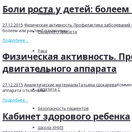
Боли роста у детей: болеем
Инфаркта
27.12.2015
Физическая активность Профилактика заболеваний 
болеем или растем?
отключены
Сахарного диабета
Подробнее…
Рака
Физическая активность. П
двигательного аппарата
ХОБЛ
27.12.2015
Аналитические материалы
Татьяна Шокарева
Коммен
Гепатита С
аппарата
отключены
Подробнее…
Безопасность пациентов
Кабинет здорового ребенка
Школа ХНИЗ