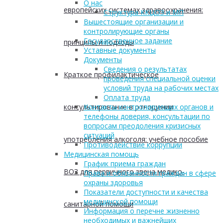
О нас
европейских системах здравоохранения:
Структура ККЦОЗ и МП
Вышестоящие организации и
контролирующие органы
Государственное задание
принципы и подходы
Уставные документы
Документы
Сведения о результатах
Краткое профилактическое
проведения специальной оценки
условий труда на рабочих местах
Оплата труда
консультирование в отношении
Контакты контролирующих органов и
телефоны доверия, консультации по
вопросам преодоления кризисных
ситуаций
употребления алкоголя: учебное пособие
Противодействие коррупции
Медицинская помощь
График приема граждан
ВОЗ для первичного звена медико-
Права и обязанности граждан в сфере
охраны здоровья
Показатели доступности и качества
медицинской помощи
санитарной помощи
Информация о перечне жизненно
необходимых и важнейших