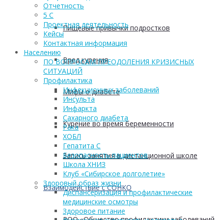
Отчетность
5 С
Проектная деятельность
Пищевые привычки подростков
Кейсы
Контактная информация
Населению
Вред курения
ПО ВОПРОСАМ ПРЕОДОЛЕНИЯ КРИЗИСНЫХ
СИТУАЦИЙ
Профилактика
Инфекционных заболеваний
Мифы о диабете
Инсульта
Инфаркта
Сахарного диабета
Курение во время беременности
Рака
ХОБЛ
Гепатита С
Безопасность пациентов
Запись занятия в дистанционной школе
Школа ХНИЗ
Клуб «Сибирское долголетие»
Здоровый образ жизни
Взаимодействие с СОНКО
Диспансеризация и профилактические
медицинские осмотры
Здоровое питание
РОО «Общество профилактики заболеваний