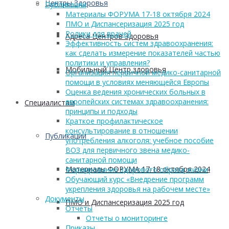
Центры Здоровья
Публикации
Материалы ФОРУМА 17-18 октября 2024
ПМО и Диспансеризация 2025 год
Ролики для врачей
Адреса Центров Здоровья
Эффективность систем здравоохранения:
как сделать измерение показателей частью
политики и управления?
Мобильный Центр здоровья
Организация первичной медико-санитарной
помощи в условиях меняющейся Европы
Оценка ведения хронических больных в
европейских системах здравоохранения:
Cпециалистам
принципы и подходы
Краткое профилактическое
консультирование в отношении
Публикации
употребления алкоголя: учебное пособие
ВОЗ для первичного звена медико-
санитарной помощи
Материалы ФОРУМА 17-18 октября 2024
Формирование здорового образа жизни
Обучающий курс «Внедрение программ
укрепления здоровья на рабочем месте»
Документы
ПМО и Диспансеризация 2025 год
Отчеты
Отчеты о мониторинге
Приказы