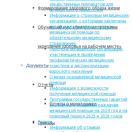
лекарственных препаратов для
Формирование здорового образа жизни
медицинского применения
Информация о страховых медицинских
организациях, с которыми заключены
договора на оказание и оплату
Обучающий курс «Внедрение программ
медицинской помощи по
обязательному медицинскому
страхованию
укрепления здоровья на рабочем месте»
Перечень медицинских организаций,
участвующих в проведении
профилактических медицинских
Документы
осмотров и диспансеризации
взрослого населения
О видах оказываемой медицинской
помощи
Отчеты
Информация о возможности
получения медицинской помощи
Программа государственных гарантий
Отчеты о мониторинге
бесплатного оказания гражданам
медицинской помощи на 2024 год и на
плановый период 2025 и 2026 годов
Разное
Приказы
Информация об отзывах