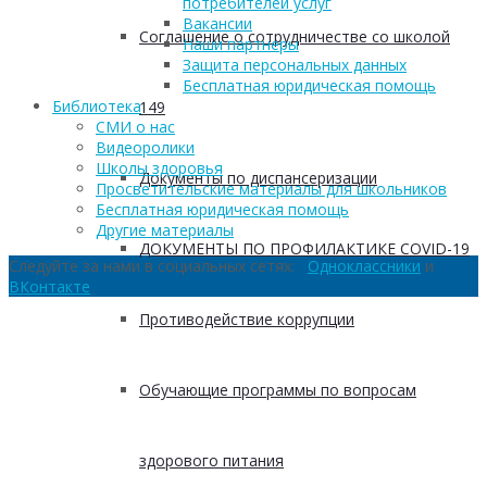
потребителей услуг
Вакансии
Соглашение о сотрудничестве со школой
Наши партнеры
Защита персональных данных
Бесплатная юридическая помощь
Библиотека
149
СМИ о нас
Видеоролики
Школы здоровья
Документы по диспансеризации
Просветительские материалы для школьников
Бесплатная юридическая помощь
Другие материалы
ДОКУМЕНТЫ ПО ПРОФИЛАКТИКЕ COVID-19
Следуйте за нами в социальных сетях:
Одноклассники
и
ВКонтакте
Противодействие коррупции
Обучающие программы по вопросам
здорового питания