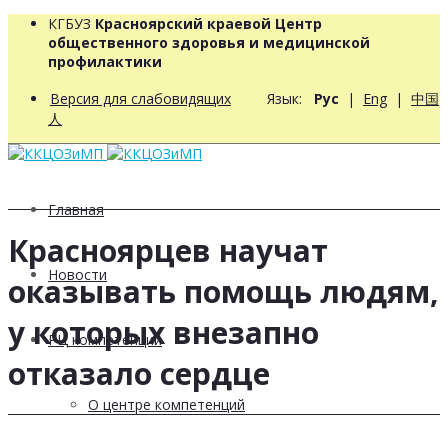
КГБУЗ
Красноярский краевой Центр
общественного здоровья и медицинской
профилактики
Версия для слабовидящих
Язык:
Рус
|
Eng
|
中国
人
Главная
Красноярцев научат
Новости
оказывать помощь людям,
у которых внезапно
РЦ компетенций
отказало сердце
О центре компетенций