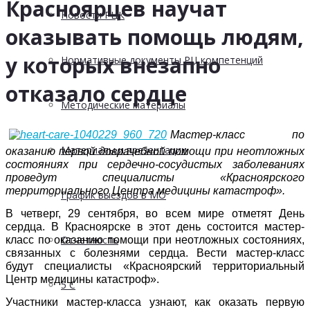
Красноярцев научат
Новости РЦК
оказывать помощь людям,
у которых внезапно
Нормативные документы РЦ компетенций
отказало сердце
Методические материалы
Мастер-класс по
Материалы и презентации
оказанию первой доврачебной помощи при неотложных
состояниях при сердечно-сосудистых заболеваниях
проведут специалисты «Красноярского
территориального Центра медицины катастроф».
График выездов в МО
В четверг, 29 сентября, во всем мире отметят День
сердца. В Красноярске в этот день состоится мастер-
Отчетность
класс по оказанию помощи при неотложных состояниях,
связанных с болезнями сердца. Вести мастер-класс
будут специалисты «Красноярский территориальный
Центр медицины катастроф».
5 С
Участники мастер-класса узнают, как оказать первую