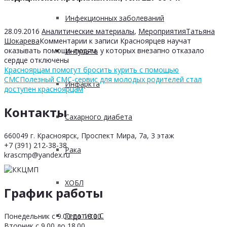
Инфекционных заболеваний
28.09.2016
Аналитические материалы
,
Мероприятия
Татьяна
Шокарева
Комментарии
к записи Красноярцев научат
оказывать помощь людям, у которых внезапно отказало
Инсульта
сердце
отключены
Красноярцам помогут бросить курить с помощью
СМС
Полезный СМС-сервис для молодых родителей стал
Инфаркта
доступен красноярцам
Контакты
Сахарного диабета
660049 г. Красноярск, Проспект Мира, 7а, 3 этаж
+7 (391) 212-38-38
Рака
krascmp@yandex.ru
ХОБЛ
График работы
Гепатита С
Понедельник с 9.00 до 18.00
Вторник с 9.00 до 18.00