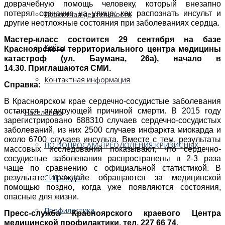
доврачебную помощь человеку, который внезапно
потерял сознание на улице; как распознать инсульт и
Проектная деятельность
другие неотложные состояния при заболеваниях сердца.
Мастер-класс состоится 29 сентября на базе
Кейсы
Красноярского территориального центра медицины
катастроф (ул. Баумана, 26а), начало в
14.30.
Приглашаются СМИ.
Контактная информация
Справка:
В Красноярском крае сердечно-сосудистые заболевания
остаются лидирующей причиной смерти. В 2015 году
Населению
зарегистрировано 688310 случаев сердечно-сосудистых
заболеваний, из них 2500 случаев инфаркта миокарда и
около 6700 случаев инсульта. Вместе с тем, результаты
ПО ВОПРОСАМ ПРЕОДОЛЕНИЯ КРИЗИСНЫХ
массовых исследований показывают, что сердечно-
сосудистые заболевания распространены в 2-3 раза
чаще по сравнению с официальной статистикой. В
СИТУАЦИЙ
результате граждане обращаются за медицинской
помощью поздно, когда уже появляются состояния,
опасные для жизни.
Профилактика
Пресс-служба Красноярского краевого Центра
медицинской профилактики, тел. 227 66 74.