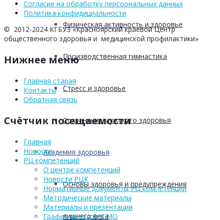
Согласие на обработку персоональных данных
Политика конфидициальности
Физическая активность и здоровье
© 2012-2024 КГБУЗ «Красноярский краевой Центр
общественного здоровья и медицинской профилактики»
Производственная гимнастика
Нижнее меню
Главная старая
Стресс и здоровье
Контакты
Обратная связь
Счётчик посещаемости
Сохранение мужского здоровья
Главная
Новости
Академия здоровья
РЦ компетенций
О центре компетенций
Новости РЦК
Основы здоровья и предупреждения
Нормативные документы РЦ компетенций
Методические материалы
Материалы и презентации
лишнего веса
График выездов в МО