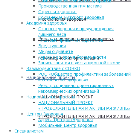
Физическая активность и здоровье
Производственная гимнастика
Стресс и здоровье
Сохранение мужского здоровья
и сохранения здоровья»
Академия здоровья
Основы здоровья и предупреждения
лишнего веса
Реестр социально ориентированных
Пищевые привычки подростков
Вред курения
Мифы о диабете
Курение во время беременности
некоммерческих организаций
Запись занятия в дистанционной школе
Взаимодействие с СОНКО
РОО «Общество профилактики заболеваний
Национальные проекты
и сохранения здоровья»
Реестр социально ориентированных
некоммерческих организаций
НАЦИОНАЛЬНЫЙ ПРОЕКТ
Национальные проекты
НАЦИОНАЛЬНЫЙ ПРОЕКТ
«ПРОДОЛЖИТЕЛЬНАЯ И АКТИВНАЯ ЖИЗНЬ»
Центры Здоровья
«ПРОДОЛЖИТЕЛЬНАЯ И АКТИВНАЯ ЖИЗНЬ»
Адреса Центров Здоровья
Мобильный Центр здоровья
Cпециалистам