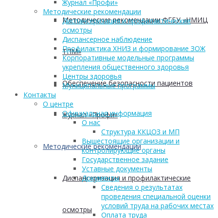
Журнал «Профи»
Методические рекомендации
Методические рекомендации ФГБУ «НМИЦ
Диспансеризация и профилактические
осмотры
Диспансерное наблюдение
Профилактика ХНИЗ и формирование ЗОЖ
ТПМ»
Корпоративные модельные программы
укрепления общественного здоровья
Центры здоровья
Обеспечение безопасности пациентов
Муниципальные программы
Контакты
О центре
Официальная информация
Журнал «Профи»
О нас
Структура ККЦОЗ и МП
Вышестоящие организации и
Методические рекомендации
контролирующие органы
Государственное задание
Уставные документы
Диспансеризация и профилактические
Документы
Сведения о результатах
проведения специальной оценки
условий труда на рабочих местах
осмотры
Оплата труда