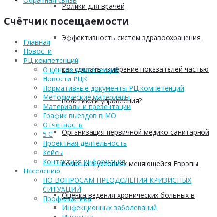
Обратная связь
Ролики для врачей
Счётчик посещаемости
Эффективность систем здравоохранения:
Главная
Новости
РЦ компетенций
как сделать измерение показателей частью
О центре компетенций
Новости РЦК
Нормативные документы РЦ компетенций
Методические материалы
политики и управления?
Материалы и презентации
График выездов в МО
Отчетность
Организация первичной медико-санитарной
5 С
Проектная деятельность
Кейсы
Контактная информация
помощи в условиях меняющейся Европы
Населению
ПО ВОПРОСАМ ПРЕОДОЛЕНИЯ КРИЗИСНЫХ
СИТУАЦИЙ
Оценка ведения хронических больных в
Профилактика
Инфекционных заболеваний
Инсульта