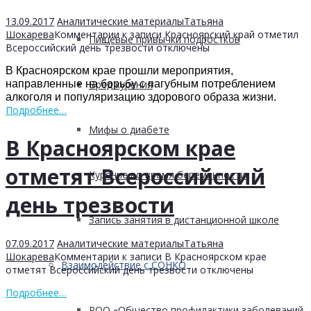
13.09.2017
Аналитические материалы
Татьяна
Шокарева
Комментарии
к записи Красноярский край отметил
Пищевые привычки подростков
Всероссийский день трезвости
отключены
В Красноярском крае прошли мероприятия,
Вред курения
направленные на борьбу с пагубным потреблением
алкоголя и популяризацию здорового образа жизни.
Подробнее…
Мифы о диабете
В Красноярском крае
отметят Всероссийский
Курение во время беременности
день трезвости
Запись занятия в дистанционной школе
07.09.2017
Аналитические материалы
Татьяна
Шокарева
Комментарии
к записи В Красноярском крае
Взаимодействие с СОНКО
отметят Всероссийский день трезвости
отключены
Подробнее…
РОО «Общество профилактики заболеваний