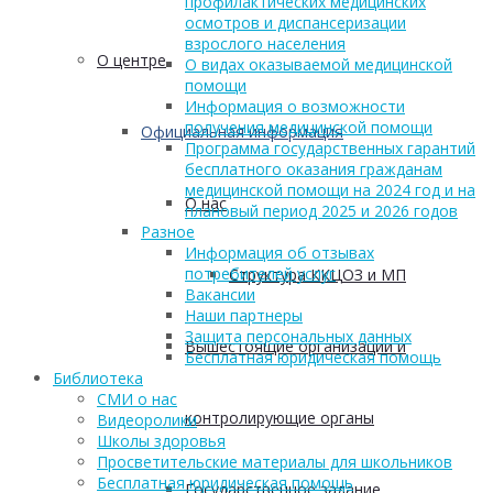
профилактических медицинских
осмотров и диспансеризации
взрослого населения
О центре
О видах оказываемой медицинской
помощи
Информация о возможности
получения медицинской помощи
Официальная информация
Программа государственных гарантий
бесплатного оказания гражданам
медицинской помощи на 2024 год и на
О нас
плановый период 2025 и 2026 годов
Разное
Информация об отзывах
потребителей услуг
Структура ККЦОЗ и МП
Вакансии
Наши партнеры
Защита персональных данных
Вышестоящие организации и
Бесплатная юридическая помощь
Библиотека
СМИ о нас
контролирующие органы
Видеоролики
Школы здоровья
Просветительские материалы для школьников
Бесплатная юридическая помощь
Государственное задание