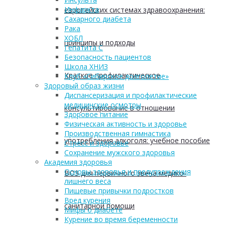
Инфаркта
европейских системах здравоохранения:
Сахарного диабета
Рака
ХОБЛ
принципы и подходы
Гепатита С
Безопасность пациентов
Школа ХНИЗ
Краткое профилактическое
Клуб «Сибирское долголетие»
Здоровый образ жизни
Диспансеризация и профилактические
медицинские осмотры
консультирование в отношении
Здоровое питание
Физическая активность и здоровье
Производственная гимнастика
употребления алкоголя: учебное пособие
Стресс и здоровье
Сохранение мужского здоровья
Академия здоровья
Основы здоровья и предупреждения
ВОЗ для первичного звена медико-
лишнего веса
Пищевые привычки подростков
Вред курения
санитарной помощи
Мифы о диабете
Курение во время беременности