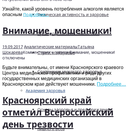
Узнайте, какой уровень потребления алкоголя является
Подробнее…
Физическая активность и здоровье
опасным
Внимание, мошенники!
Производственная гимнастика
19.09.2017
Аналитические материалы
Татьяна
Шокарева
Комментарии
к записи Внимание, мошенники!
Стресс и здоровье
отключены
Будьте внимательны, от имени Красноярского краевого
Сохранение мужского здоровья
Центра медицинской профилактики и ряда других
государственных медицинских организаций в
Красноярском крае действуют мошенники.
Подробнее…
Академия здоровья
Красноярский край
отметил Всероссийский
Основы здоровья и предупреждения
день трезвости
лишнего веса