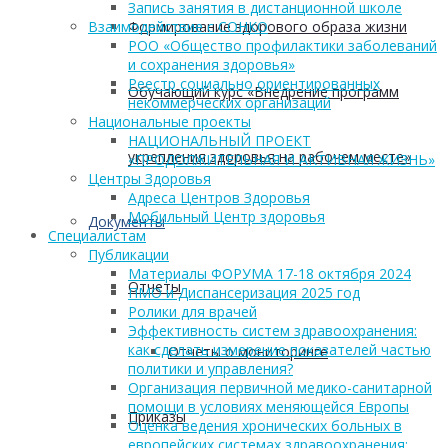
Запись занятия в дистанционной школе
Формирование здорового образа жизни
Взаимодействие с СОНКО
РОО «Общество профилактики заболеваний
и сохранения здоровья»
Реестр социально ориентированных
Обучающий курс «Внедрение программ
некоммерческих организаций
Национальные проекты
НАЦИОНАЛЬНЫЙ ПРОЕКТ
укрепления здоровья на рабочем месте»
«ПРОДОЛЖИТЕЛЬНАЯ И АКТИВНАЯ ЖИЗНЬ»
Центры Здоровья
Адреса Центров Здоровья
Мобильный Центр здоровья
Документы
Cпециалистам
Публикации
Материалы ФОРУМА 17-18 октября 2024
Отчеты
ПМО и Диспансеризация 2025 год
Ролики для врачей
Эффективность систем здравоохранения:
как сделать измерение показателей частью
Отчеты о мониторинге
политики и управления?
Организация первичной медико-санитарной
помощи в условиях меняющейся Европы
Приказы
Оценка ведения хронических больных в
европейских системах здравоохранения: