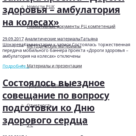
здоровья – амбулатория
Новости РЦК
на колесах»
Нормативные документы РЦ компетенций
29.09.2017
Аналитические материалы
Татьяна
Шокарева
Комментарии
к записи Состоялась торжественная
Методические материалы
передача мобильного баннера проекта «Дороги здоровья –
амбулатория на колесах»
отключены
Материалы и презентации
Подробнее…
Состоялось выездное
График выездов в МО
совещание по вопросу
подготовки ко Дню
Отчетность
здорового сердца
5 С