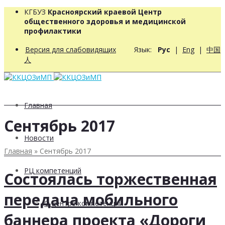
КГБУЗ
Красноярский краевой Центр
общественного здоровья и медицинской
профилактики
Версия для слабовидящих
Язык:
Рус
|
Eng
|
中国
人
Главная
Сентябрь 2017
Новости
Главная
»
Сентябрь 2017
РЦ компетенций
Состоялась торжественная
передача мобильного
О центре компетенций
баннера проекта «Дороги