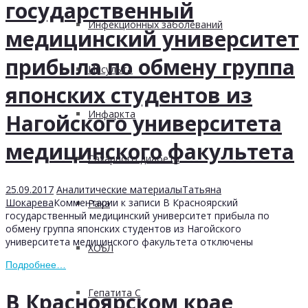
государственный
Инфекционных заболеваний
медицинский университет
прибыла по обмену группа
Инсульта
японских студентов из
Инфаркта
Нагойского университета
медицинского факультета
Сахарного диабета
25.09.2017
Аналитические материалы
Татьяна
Шокарева
Комментарии
к записи В Красноярский
Рака
государственный медицинский университет прибыла по
обмену группа японских студентов из Нагойского
университета медицинского факультета
отключены
ХОБЛ
Подробнее…
Гепатита С
В Красноярском крае