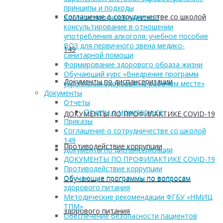
принципы и подходы
Соглашение о сотрудничестве со школой
Краткое профилактическое
консультирование в отношении
употребления алкоголя: учебное пособие
ВОЗ для первичного звена медико-
149
санитарной помощи
Формирование здорового образа жизни
Обучающий курс «Внедрение программ
Документы по диспансеризации
укрепления здоровья на рабочем месте»
Документы
Отчеты
Отчеты о мониторинге
ДОКУМЕНТЫ ПО ПРОФИЛАКТИКЕ COVID-19
Приказы
Соглашение о сотрудничестве со школой
149
Противодействие коррупции
Документы по диспансеризации
ДОКУМЕНТЫ ПО ПРОФИЛАКТИКЕ COVID-19
Противодействие коррупции
Обучающие программы по вопросам
Обучающие программы по вопросам
здорового питания
Методические рекомендации ФГБУ «НМИЦ
ТПМ»
здорового питания
Обеспечение безопасности пациентов