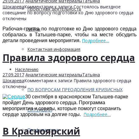
29.09.2017
Аналитические материалы
Татьяна
Шокарева
Комментарии
к записи Состоялось выездное
Проектная деятельность
совещание по вопросу подготовки ко Дню здорового сердца
отключены
Рабочая группа по подготовке ко Дню здорового сердца
Кейсы
собралась в Татышев-парке, чтобы на месте обсудить
Подробнее…
детали проведения мероприятия.
Контактная информация
Правила здорового сердца
Населению
27.09.2017
Аналитические материалы
Татьяна
Шокарева
Комментарии
к записи Правила здорового сердца
отключены
ПО ВОПРОСАМ ПРЕОДОЛЕНИЯ КРИЗИСНЫХ
30 сентября в красноярском Татышев-парке
пройдет День здорового сердца. Программа
мероприятия и советы, которые помогут сохранить
СИТУАЦИЙ
Подробнее…
сердце здоровым на долгие годы.
В Красноярский
Профилактика