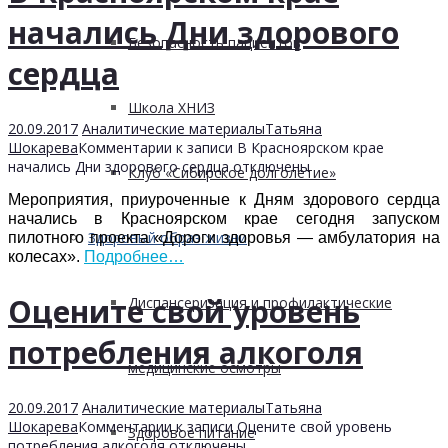
начались Дни здорового
Безопасность пациентов
сердца
Школа ХНИЗ
20.09.2017
Аналитические материалы
Татьяна
Шокарева
Комментарии
к записи В Красноярском крае
начались Дни здорового сердца
отключены
Клуб «Сибирское долголетие»
Мероприятия, приуроченные к Дням здорового сердца
начались в Красноярском крае сегодня запуском
Здоровый образ жизни
пилотного проекта «Дороги здоровья — амбулатория на
колесах».
Подробнее…
Оцените свой уровень
Диспансеризация и профилактические
потребления алкоголя
медицинские осмотры
20.09.2017
Аналитические материалы
Татьяна
Шокарева
Комментарии
к записи Оцените свой уровень
Здоровое питание
потребления алкоголя
отключены