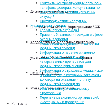
Контакты контролирующих органов и
телефоны доверия, консультации по
Диспансерное наблюдение
вопросам преодоления кризисных
ситуаций
Противодействие коррупции
Медицинская помощь
Профилактика ХНИЗ и формирование ЗОЖ
График приема граждан
Права и обязанности граждан в сфере
охраны здоровья
Корпоративные модельные программы
Показатели доступности и качества
медицинской помощи
Информация о перечне жизненно
необходимых и важнейших
укрепления общественного здоровья
лекарственных препаратов для
медицинского применения
Информация о страховых медицинских
Центры здоровья
организациях, с которыми заключены
договора на оказание и оплату
медицинской помощи по
Муниципальные программы
обязательному медицинскому
страхованию
Перечень медицинских организаций,
участвующих в проведении
Контакты