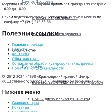
Центры Здоровья
Маркина Ольга Леонидовна принимает граждан по средам с
16.00 до 18.00.
Прием ведется по записи. Записаться на прием можно по
Адреса Центров Здоровья
телефону +7 (391) 212-38-38
Полезные ссылки
Мобильный Центр здоровья
Главная страница
Новости
Cпециалистам
Контакты
Обратная связь
Согласие на обработку персоональных данных
Публикации
Политика конфидициальности
© 2012-2024 КГБУЗ «Красноярский краевой Центр
общественного здоровья и медицинской профилактики»
Материалы ФОРУМА 17-18 октября 2024
Нижнее меню
ПМО и Диспансеризация 2025 год
Главная старая
Контакты