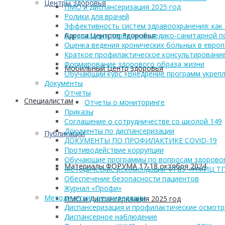
Центры Здоровья
ПМО и Диспансеризация 2025 год
Ролики для врачей
Эффективность систем здравоохранения: как 
Адреса Центров Здоровья
Организация первичной медико-санитарной 
Оценка ведения хронических больных в европ
Краткое профилактическое консультирование
Формирование здорового образа жизни
Мобильный Центр здоровья
Обучающий курс «Внедрение программ укрепл
Документы
Отчеты
Cпециалистам
Отчеты о мониторинге
Приказы
Соглашение о сотрудничестве со школой 149
Документы по диспансеризации
Публикации
ДОКУМЕНТЫ ПО ПРОФИЛАКТИКЕ COVID-19
Противодействие коррупции
Обучающие программы по вопросам здоровог
Материалы ФОРУМА 17-18 октября 2024
Методические рекомендации ФГБУ «НМИЦ Т
Обеспечение безопасности пациентов
Журнал «Профи»
Методические рекомендации
ПМО и Диспансеризация 2025 год
Диспансеризация и профилактические осмот
Диспансерное наблюдение