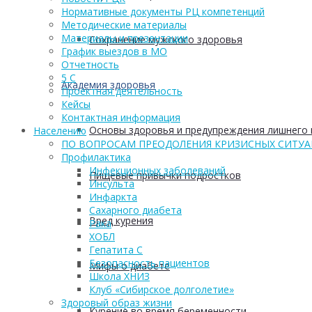
Нормативные документы РЦ компетенций
Методические материалы
Материалы и презентации
Сохранение мужского здоровья
График выездов в МО
Отчетность
5 С
Академия здоровья
Проектная деятельность
Кейсы
Контактная информация
Основы здоровья и предупреждения лишнего 
Населению
ПО ВОПРОСАМ ПРЕОДОЛЕНИЯ КРИЗИСНЫХ СИТУ
Профилактика
Инфекционных заболеваний
Пищевые привычки подростков
Инсульта
Инфаркта
Сахарного диабета
Вред курения
Рака
ХОБЛ
Гепатита С
Безопасность пациентов
Мифы о диабете
Школа ХНИЗ
Клуб «Сибирское долголетие»
Здоровый образ жизни
Курение во время беременности