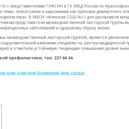
сте с представителями ГУФСИН и ГУ МВД России по Красноярск
а темы: «Алкоголизм и наркомания как признаки девиантного по
 профилактика». В МБОУ «Агинская СОШ №1» для школьников мла
астникам представители межведомственной лекторской группы 
инфекционных заболеваний и здоровому образу жизни.
ых межведомственной лекторской группой, является увеличени
ей оздоровительной кампании специалисты Центра медицинской 
герей и отметили устойчивую тенденцию повышения уровня знан
й профилактики, тел. 227 66 44.
ом крае отметили Всемирный день сердца