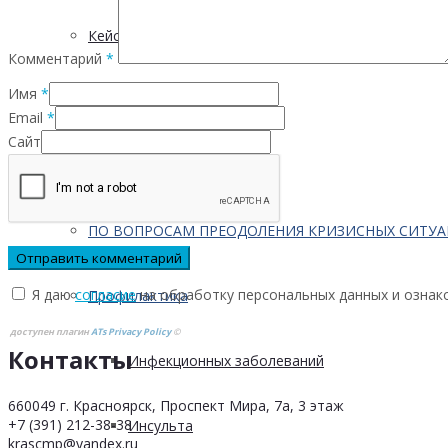
Кейсы
Комментарий
*
Имя
*
Контактная информация
Email
*
Сайт
Населению
ПО ВОПРОСАМ ПРЕОДОЛЕНИЯ КРИЗИСНЫХ СИТУ
Я даю
согласие
на обработку персональных данных и ознак
Профилактика
доступен плагин
ATs Privacy Policy
©
Контакты
Инфекционных заболеваний
660049 г. Красноярск, Проспект Мира, 7а, 3 этаж
+7 (391) 212-38-38
Инсульта
krascmp@yandex.ru