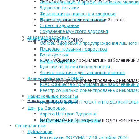
Диспансеризация и профилактические медици
Здоровое питание
Физическая активность и здоровье
Производственная гимнастика
Запись занятия в дистанционной школе
Стресс и здоровье
Сохранение мужского здоровья
Академия здоровья
Взаимодействие с СОНКО
Основы здоровья и предупреждения лишнего 
Пищевые привычки подростков
Вред курения
РОО «Общество профилактики заболеваний и
Мифы о диабете
Курение во время беременности
Запись занятия в дистанционной школе
Взаимодействие с СОНКО
Реестр социально ориентированных некоммер
РОО «Общество профилактики заболеваний и
Реестр социально ориентированных некоммер
Национальные проекты
Национальные проекты
НАЦИОНАЛЬНЫЙ ПРОЕКТ «ПРОДОЛЖИТЕЛЬН
Центры Здоровья
Адреса Центров Здоровья
Мобильный Центр здоровья
НАЦИОНАЛЬНЫЙ ПРОЕКТ «ПРОДОЛЖИТЕЛЬН
Cпециалистам
Публикации
Материалы ФОРУМА 17-18 октября 2024