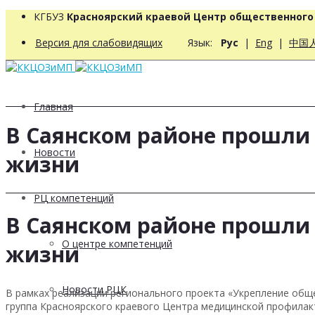
КГБУЗ
Красноярский краевой Центр общественног
Версия для слабовидящих
Язык:
Рус
|
Eng
|
中国
Главная
В Саянском районе прошли 
Новости
жизни
РЦ компетенций
В Саянском районе прошли 
О центре компетенций
жизни
Новости РЦК
В рамках реализации регионального проекта «Укрепление об
группа Красноярского краевого Центра медицинской профилакт