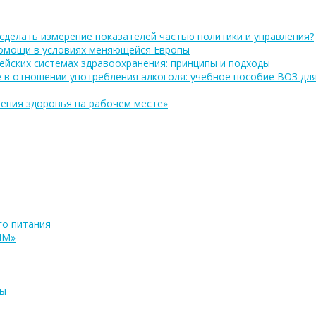
сделать измерение показателей частью политики и управления?
помощи в условиях меняющейся Европы
ейских системах здравоохранения: принципы и подходы
 в отношении употребления алкоголя: учебное пособие ВОЗ дл
ения здоровья на рабочем месте»
о питания
ПМ»
ры