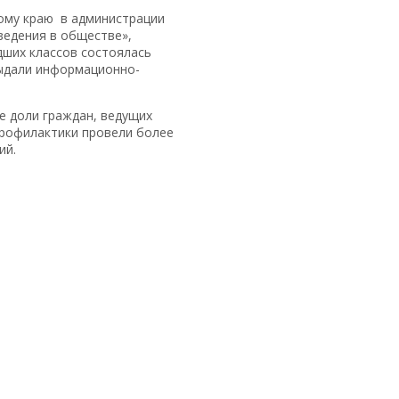
ому краю в администрации
ведения в обществе»,
дших классов состоялась
выдали информационно-
е доли граждан, ведущих
профилактики провели более
ий.