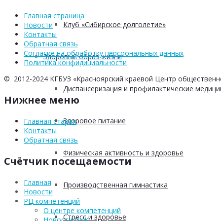
Главная страница
Клуб «Сибирское долголетие»
Новости
Контакты
Обратная связь
Согласие на обработку персоональных данных
Здоровый образ жизни
Политика конфидициальности
© 2012-2024 КГБУЗ «Красноярский краевой Центр общественн
Диспансеризация и профилактические медици
Нижнее меню
Здоровое питание
Главная старая
Контакты
Обратная связь
Физическая активность и здоровье
Счётчик посещаемости
Главная
Производственная гимнастика
Новости
РЦ компетенций
О центре компетенций
Стресс и здоровье
Новости РЦК