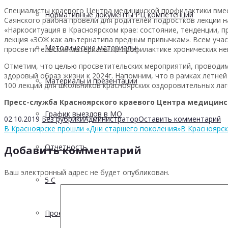
Специалисты краевого Центра медицинской профилактики вме
Нормативные документы РЦ компетенций
Саянского района провели для родителей подростков лекции н
«Наркоситуация в Красноярском крае: состояние, тенденции,
лекция «ЗОЖ как альтернатива вредным привычкам». Всем уч
Методические материалы
просветительские материалы по профилактике хронических не
Отметим, что целью просветительских мероприятий, проводим
здоровый образ жизни к 2024г. Напомним, что в рамках летн
Материалы и презентации
100 лекций для школьников красноярских оздоровительных ла
Пресс-служба Красноярского краевого Центра медицинско
График выездов в МО
02.10.2019
Без рубрики
Администратор
Оставить комментарий
В Красноярске прошли «Дни старшего поколения»
В Красноярск
Отчетность
Добавить комментарий
Ваш электронный адрес не будет опубликован.
5 С
Проектная деятельность