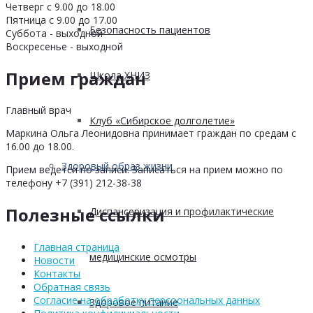
Четверг с 9.00 до 18.00
Пятница с 9.00 до 17.00
Безопасность пациентов
Суббота - выходной
Воскресенье - выходной
Прием граждан
Школа ХНИЗ
Главный врач
Клуб «Сибирское долголетие»
Маркина Ольга Леонидовна принимает граждан по средам с
16.00 до 18.00.
Здоровый образ жизни
Прием ведется по записи. Записаться на прием можно по
телефону +7 (391) 212-38-38
Полезные ссылки
Диспансеризация и профилактические
Главная страница
медицинские осмотры
Новости
Контакты
Обратная связь
Согласие на обработку персоональных данных
Здоровое питание