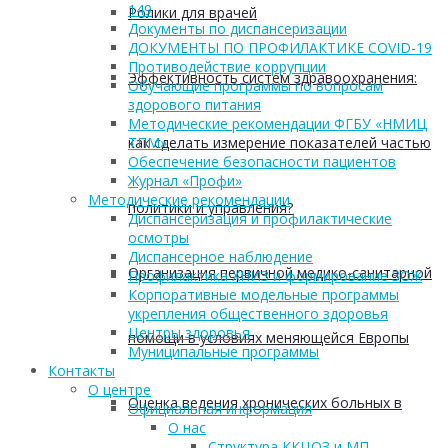
149
Ролики для врачей
Документы по диспансеризации
ДОКУМЕНТЫ ПО ПРОФИЛАКТИКЕ COVID-19
Противодействие коррупции
Эффективность систем здравоохранения:
Обучающие программы по вопросам
здорового питания
Методические рекомендации ФГБУ «НМИЦ
как сделать измерение показателей частью
ТПМ»
Обеспечение безопасности пациентов
Журнал «Профи»
Методические рекомендации
политики и управления?
Диспансеризация и профилактические
осмотры
Диспансерное наблюдение
Организация первичной медико-санитарной
Профилактика ХНИЗ и формирование ЗОЖ
Корпоративные модельные программы
укрепления общественного здоровья
Центры здоровья
помощи в условиях меняющейся Европы
Муниципальные программы
Контакты
О центре
Оценка ведения хронических больных в
Официальная информация
О нас
Структура ККЦОЗ и МП