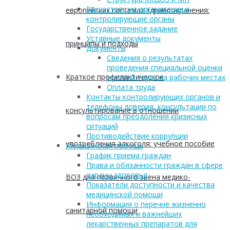
Вышестоящие организации и
европейских системах здравоохранения:
контролирующие органы
Государственное задание
Уставные документы
принципы и подходы
Документы
Сведения о результатах
проведения специальной оценки
Краткое профилактическое
условий труда на рабочих местах
Оплата труда
Контакты контролирующих органов и
телефоны доверия, консультации по
консультирование в отношении
вопросам преодоления кризисных
ситуаций
Противодействие коррупции
употребления алкоголя: учебное пособие
Медицинская помощь
График приема граждан
Права и обязанности граждан в сфере
охраны здоровья
ВОЗ для первичного звена медико-
Показатели доступности и качества
медицинской помощи
Информация о перечне жизненно
санитарной помощи
необходимых и важнейших
лекарственных препаратов для