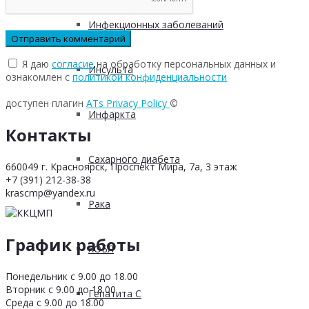
Инфекционных заболеваний
Я даю
согласие
на обработку персональных данных и
Инсульта
ознакомлен с
политикой конфиденциальности
доступен плагин
ATs Privacy Policy
©
Инфаркта
Контакты
Сахарного диабета
660049 г. Красноярск, Проспект Мира, 7а, 3 этаж
+7 (391) 212-38-38
krascmp@yandex.ru
Рака
График работы
ХОБЛ
Понедельник с 9.00 до 18.00
Вторник с 9.00 до 18.00
Гепатита С
Среда с 9.00 до 18.00