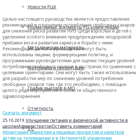
Новости РЦК
Целью настоящего руководства является предоставление
рекомендаций в отношении потребления свободных сахаров
Нормативные документы РЦ компетенций
для снижения риска развития НИЗ среди взрослых и детей с
уделением особого внимания предупреждению нездоровой
прибавки веса и развития кариеса и борьбе с ними.
Методические материалы
Рекомендации данного руководства могут быть
использованы лицами, формирующими политику, и
программными руководителями для оценки текущих уровней
потребления свободных сахаров в их странах по сравнению с
Материалы и презентации
целевыми ориентирами. Они могут быть также использованы
для разработки мер по снижению уровней потребления
свободных сахаров там, где это необходимо, с помощью
График выездов в МО
целого ряда мероприятий в области общественного
здравоохранения.
Отчетность
Скачать документ
25.10.2019
Улучшение питания и физической активности в
школах
Администратор
Оставить комментарий
5 С
Мониторинг маркетинга пищевых продуктов и напитков
детям на телевидении и в Интернете
В управлении