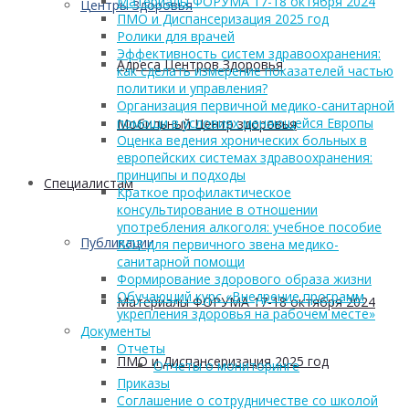
Материалы ФОРУМА 17-18 октября 2024
Центры Здоровья
ПМО и Диспансеризация 2025 год
Ролики для врачей
Эффективность систем здравоохранения:
Адреса Центров Здоровья
как сделать измерение показателей частью
политики и управления?
Организация первичной медико-санитарной
помощи в условиях меняющейся Европы
Мобильный Центр здоровья
Оценка ведения хронических больных в
европейских системах здравоохранения:
принципы и подходы
Cпециалистам
Краткое профилактическое
консультирование в отношении
употребления алкоголя: учебное пособие
Публикации
ВОЗ для первичного звена медико-
санитарной помощи
Формирование здорового образа жизни
Обучающий курс «Внедрение программ
Материалы ФОРУМА 17-18 октября 2024
укрепления здоровья на рабочем месте»
Документы
Отчеты
ПМО и Диспансеризация 2025 год
Отчеты о мониторинге
Приказы
Соглашение о сотрудничестве со школой