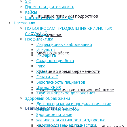
5 С
Проектная деятельность
Кейсы
Пищевые привычки подростков
Контактная информация
Населению
ПО ВОПРОСАМ ПРЕОДОЛЕНИЯ КРИЗИСНЫХ
СИТУАЦИЙ
Вред курения
Профилактика
Инфекционных заболеваний
Инсульта
Мифы о диабете
Инфаркта
Сахарного диабета
Рака
Курение во время беременности
ХОБЛ
Гепатита С
Безопасность пациентов
Школа ХНИЗ
Запись занятия в дистанционной школе
Клуб «Сибирское долголетие»
Здоровый образ жизни
Диспансеризация и профилактические
Взаимодействие с СОНКО
медицинские осмотры
Здоровое питание
Физическая активность и здоровье
Производственная гимнастика
РОО «Общество профилактики заболеваний