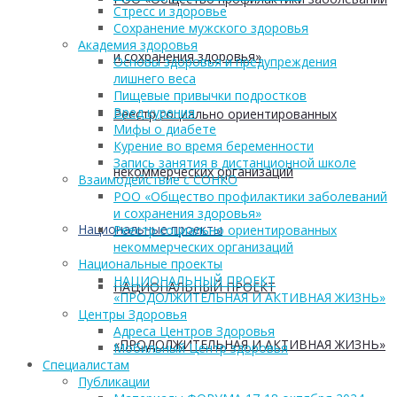
Стресс и здоровье
Сохранение мужского здоровья
Академия здоровья
и сохранения здоровья»
Основы здоровья и предупреждения
лишнего веса
Пищевые привычки подростков
Вред курения
Реестр социально ориентированных
Мифы о диабете
Курение во время беременности
Запись занятия в дистанционной школе
некоммерческих организаций
Взаимодействие с СОНКО
РОО «Общество профилактики заболеваний
и сохранения здоровья»
Национальные проекты
Реестр социально ориентированных
некоммерческих организаций
Национальные проекты
НАЦИОНАЛЬНЫЙ ПРОЕКТ
НАЦИОНАЛЬНЫЙ ПРОЕКТ
«ПРОДОЛЖИТЕЛЬНАЯ И АКТИВНАЯ ЖИЗНЬ»
Центры Здоровья
Адреса Центров Здоровья
«ПРОДОЛЖИТЕЛЬНАЯ И АКТИВНАЯ ЖИЗНЬ»
Мобильный Центр здоровья
Cпециалистам
Публикации