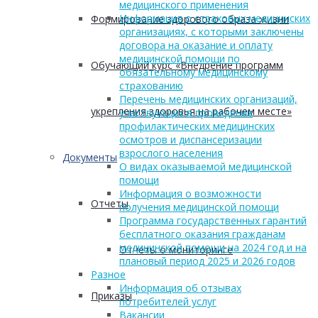
медицинского применения
Информация о страховых медицинских
Формирование здорового образа жизни
организациях, с которыми заключены
договора на оказание и оплату
медицинской помощи по
Обучающий курс «Внедрение программ
обязательному медицинскому
страхованию
Перечень медицинских организаций,
укрепления здоровья на рабочем месте»
участвующих в проведении
профилактических медицинских
осмотров и диспансеризации
взрослого населения
Документы
О видах оказываемой медицинской
помощи
Информация о возможности
Отчеты
получения медицинской помощи
Программа государственных гарантий
бесплатного оказания гражданам
медицинской помощи на 2024 год и на
Отчеты о мониторинге
плановый период 2025 и 2026 годов
Разное
Информация об отзывах
Приказы
потребителей услуг
Вакансии