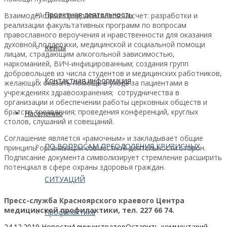
Проектная деятельность
Взаимодействие предполагается за счет: разработки и
реализации факультативных программ по вопросам
православного вероучения и нравственности для оказания
духовной поддержки, медицинской и социальной помощи
Кейсы
лицам, страдающим алкогольной зависимостью,
наркоманией, ВИЧ-инфицированным; создания групп
добровольцев из числа студентов и медицинских работников,
Контактная информация
желающих оказать помощь в уходе за пациентами в
учреждениях здравоохранения; сотрудничества в
организации и обеспечении работы церковных обществ и
братств трезвления; проведения конференций, круглых
Населению
столов, слушаний и совещаний.
Соглашение является «рамочным» и закладывает общие
ПО ВОПРОСАМ ПРЕОДОЛЕНИЯ КРИЗИСНЫХ
принципы организации совместной деятельности сторон.
Подписание документа символизирует стремление расширить
потенциал в сфере охраны здоровья граждан.
СИТУАЦИЙ
Пресс-служба Красноярского краевого Центра
медицинской профилактики, тел. 227 66 74.
Профилактика
24.12.2019
Новости
Администратор
Оставить комментарий