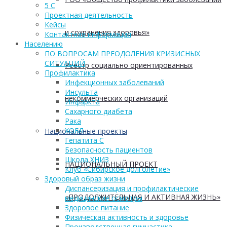
5 С
Проектная деятельность
Кейсы
и сохранения здоровья»
Контактная информация
Населению
ПО ВОПРОСАМ ПРЕОДОЛЕНИЯ КРИЗИСНЫХ
СИТУАЦИЙ
Реестр социально ориентированных
Профилактика
Инфекционных заболеваний
Инсульта
некоммерческих организаций
Инфаркта
Сахарного диабета
Рака
ХОБЛ
Национальные проекты
Гепатита С
Безопасность пациентов
Школа ХНИЗ
НАЦИОНАЛЬНЫЙ ПРОЕКТ
Клуб «Сибирское долголетие»
Здоровый образ жизни
Диспансеризация и профилактические
«ПРОДОЛЖИТЕЛЬНАЯ И АКТИВНАЯ ЖИЗНЬ»
медицинские осмотры
Здоровое питание
Физическая активность и здоровье
Производственная гимнастика