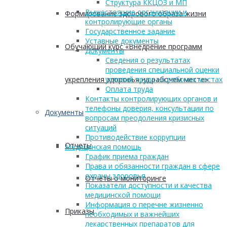
Структура ККЦОЗ и МП
Вышестоящие организации и
Формирование здорового образа жизни
контролирующие органы
Государственное задание
Уставные документы
Обучающий курс «Внедрение программ
Документы
Сведения о результатах
проведения специальной оценки
укрепления здоровья на рабочем месте»
условий труда на рабочих местах
Оплата труда
Контакты контролирующих органов и
телефоны доверия, консультации по
Документы
вопросам преодоления кризисных
ситуаций
Противодействие коррупции
Отчеты
Медицинская помощь
График приема граждан
Права и обязанности граждан в сфере
охраны здоровья
Отчеты о мониторинге
Показатели доступности и качества
медицинской помощи
Информация о перечне жизненно
Приказы
необходимых и важнейших
лекарственных препаратов для