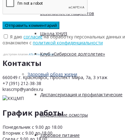
Безопасность пациентов
Школа ХНИЗ
Я даю
согласие
на обработку персональных данных и
ознакомлен с
политикой конфиденциальности
Клуб «Сибирское долголетие»
доступен плагин
ATs Privacy Policy
©
Контакты
Здоровый образ жизни
660049 г. Красноярск, Проспект Мира, 7а, 3 этаж
+7 (391) 212-38-38
krascmp@yandex.ru
Диспансеризация и профилактические
График работы
медицинские осмотры
Понедельник с 9.00 до 18.00
Вторник с 9.00 до 18.00
Здоровое питание
Среда с 9.00 до 18.00