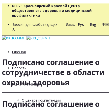
КГБУЗ
Красноярский краевой Центр
общественного здоровья и медицинской
профилактики
Версия для слабовидящих
Язык:
Рус
|
Eng
|
中国
人
Главная
Подписано соглашение о
Новости
сотрудничестве в области
охраны здоровья
РЦ компетенций
О центре компетенций
Подписано соглашение о