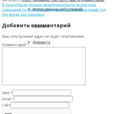
В Красноярске прошло межрегиональное экспертное
Инфекционных заболеваний
совещание по вопросам преддиабета
Отмечаем новый год
без вреда для здоровья
Добавить комментарий
Инсульта
Ваш электронный адрес не будет опубликован.
Инфаркта
Комментарий
*
Сахарного диабета
Рака
ХОБЛ
Имя
*
Email
*
Сайт
Гепатита С