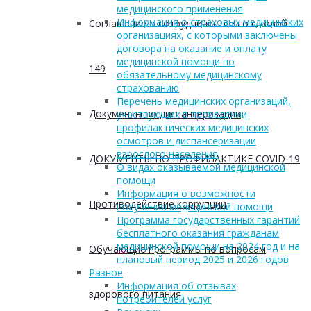
медицинского применения
Информация о страховых медицинских
Соглашение о сотрудничестве со школой
организациях, с которыми заключены
договора на оказание и оплату
медицинской помощи по
149
обязательному медицинскому
страхованию
Перечень медицинских организаций,
Документы по диспансеризации
участвующих в проведении
профилактических медицинских
осмотров и диспансеризации
взрослого населения
ДОКУМЕНТЫ ПО ПРОФИЛАКТИКЕ COVID-19
О видах оказываемой медицинской
помощи
Информация о возможности
Противодействие коррупции
получения медицинской помощи
Программа государственных гарантий
бесплатного оказания гражданам
медицинской помощи на 2024 год и на
Обучающие программы по вопросам
плановый период 2025 и 2026 годов
Разное
Информация об отзывах
здорового питания
потребителей услуг