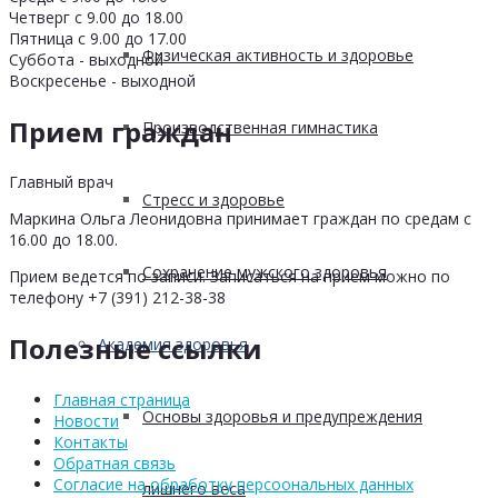
Четверг с 9.00 до 18.00
Пятница с 9.00 до 17.00
Физическая активность и здоровье
Суббота - выходной
Воскресенье - выходной
Прием граждан
Производственная гимнастика
Главный врач
Стресс и здоровье
Маркина Ольга Леонидовна принимает граждан по средам с
16.00 до 18.00.
Сохранение мужского здоровья
Прием ведется по записи. Записаться на прием можно по
телефону +7 (391) 212-38-38
Полезные ссылки
Академия здоровья
Главная страница
Основы здоровья и предупреждения
Новости
Контакты
Обратная связь
Согласие на обработку персоональных данных
лишнего веса