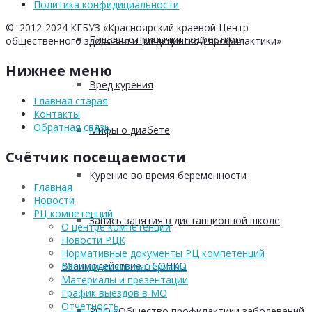
Политика конфидициальности
© 2012-2024 КГБУЗ «Красноярский краевой Центр
Пищевые привычки подростков
общественного здоровья и медицинской профилактики»
Нижнее меню
Вред курения
Главная старая
Контакты
Обратная связь
Мифы о диабете
Счётчик посещаемости
Курение во время беременности
Главная
Новости
РЦ компетенций
Запись занятия в дистанционной школе
О центре компетенций
Новости РЦК
Нормативные документы РЦ компетенций
Взаимодействие с СОНКО
Методические материалы
Материалы и презентации
График выездов в МО
Отчетность
РОО «Общество профилактики заболеваний