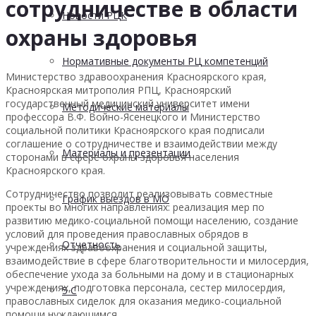
сотрудничестве в области
Новости РЦК
охраны здоровья
Нормативные документы РЦ компетенций
Министерство здравоохранения Красноярского края,
Красноярская митрополия РПЦ, Красноярский
государственный медицинский университет имени
Методические материалы
профессора В.Ф. Войно-Ясенецкого и Министерство
социальной политики Красноярского края подписали
соглашение о сотрудничестве и взаимодействии между
Материалы и презентации
сторонами в сфере охраны здоровья населения
Красноярского края.
Сотрудничество позволит реализовывать совместные
График выездов в МО
проекты во многих направлениях: реализация мер по
развитию медико-социальной помощи населению, создание
условий для проведения православных обрядов в
Отчетность
учреждениях здравоохранения и социальной защиты,
взаимодействие в сфере благотворительности и милосердия,
обеспечение ухода за больными на дому и в стационарных
учреждениях, подготовка персонала, сестер милосердия,
5 С
православных сиделок для оказания медико-социальной
помощи нуждающимся.