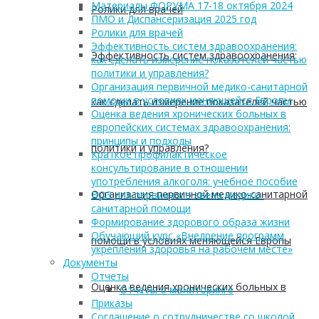
Материалы ФОРУМА 17-18 октября 2024
Ролики для врачей
ПМО и Диспансеризация 2025 год
Ролики для врачей
Эффективность систем здравоохранения:
Эффективность систем здравоохранения:
как сделать измерение показателей частью
политики и управления?
Организация первичной медико-санитарной
помощи в условиях меняющейся Европы
как сделать измерение показателей частью
Оценка ведения хронических больных в
европейских системах здравоохранения:
принципы и подходы
политики и управления?
Краткое профилактическое
консультирование в отношении
употребления алкоголя: учебное пособие
Организация первичной медико-санитарной
ВОЗ для первичного звена медико-
санитарной помощи
Формирование здорового образа жизни
Обучающий курс «Внедрение программ
помощи в условиях меняющейся Европы
укрепления здоровья на рабочем месте»
Документы
Отчеты
Оценка ведения хронических больных в
Отчеты о мониторинге
Приказы
Соглашение о сотрудничестве со школой