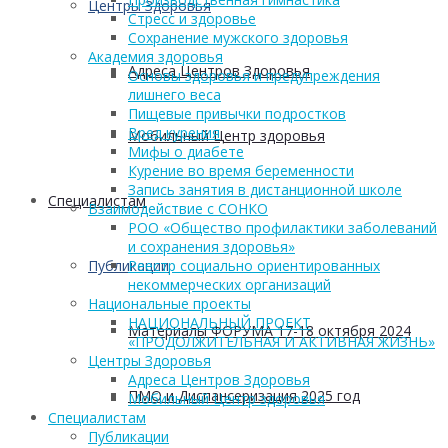
Центры Здоровья
Стресс и здоровье
Сохранение мужского здоровья
Академия здоровья
Адреса Центров Здоровья
Основы здоровья и предупреждения
лишнего веса
Пищевые привычки подростков
Вред курения
Мобильный Центр здоровья
Мифы о диабете
Курение во время беременности
Запись занятия в дистанционной школе
Cпециалистам
Взаимодействие с СОНКО
РОО «Общество профилактики заболеваний
и сохранения здоровья»
Публикации
Реестр социально ориентированных
некоммерческих организаций
Национальные проекты
НАЦИОНАЛЬНЫЙ ПРОЕКТ
Материалы ФОРУМА 17-18 октября 2024
«ПРОДОЛЖИТЕЛЬНАЯ И АКТИВНАЯ ЖИЗНЬ»
Центры Здоровья
Адреса Центров Здоровья
ПМО и Диспансеризация 2025 год
Мобильный Центр здоровья
Cпециалистам
Публикации