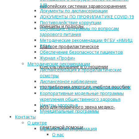
149
европейских системах здравоохранения:
Документы по диспансеризации
ДОКУМЕНТЫ ПО ПРОФИЛАКТИКЕ COVID-19
Противодействие коррупции
принципы и подходы
Обучающие программы по вопросам
здорового питания
Методические рекомендации ФГБУ «НМИЦ
ТПМ»
Краткое профилактическое
Обеспечение безопасности пациентов
Журнал «Профи»
Методические рекомендации
консультирование в отношении
Диспансеризация и профилактические
осмотры
Диспансерное наблюдение
употребления алкоголя: учебное пособие
Профилактика ХНИЗ и формирование ЗОЖ
Корпоративные модельные программы
укрепления общественного здоровья
Центры здоровья
ВОЗ для первичного звена медико-
Муниципальные программы
Контакты
О центре
санитарной помощи
Официальная информация
О нас