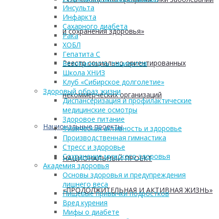
Инсульта
Инфаркта
Сахарного диабета
и сохранения здоровья»
Рака
ХОБЛ
Гепатита С
Реестр социально ориентированных
Безопасность пациентов
Школа ХНИЗ
Клуб «Сибирское долголетие»
Здоровый образ жизни
некоммерческих организаций
Диспансеризация и профилактические
медицинские осмотры
Здоровое питание
Национальные проекты
Физическая активность и здоровье
Производственная гимнастика
Стресс и здоровье
Сохранение мужского здоровья
НАЦИОНАЛЬНЫЙ ПРОЕКТ
Академия здоровья
Основы здоровья и предупреждения
лишнего веса
«ПРОДОЛЖИТЕЛЬНАЯ И АКТИВНАЯ ЖИЗНЬ»
Пищевые привычки подростков
Вред курения
Мифы о диабете