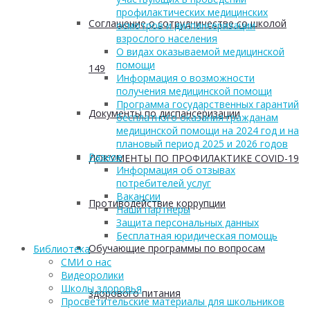
профилактических медицинских
Соглашение о сотрудничестве со школой
осмотров и диспансеризации
взрослого населения
О видах оказываемой медицинской
помощи
149
Информация о возможности
получения медицинской помощи
Программа государственных гарантий
Документы по диспансеризации
бесплатного оказания гражданам
медицинской помощи на 2024 год и на
плановый период 2025 и 2026 годов
Разное
ДОКУМЕНТЫ ПО ПРОФИЛАКТИКЕ COVID-19
Информация об отзывах
потребителей услуг
Вакансии
Противодействие коррупции
Наши партнеры
Защита персональных данных
Бесплатная юридическая помощь
Обучающие программы по вопросам
Библиотека
СМИ о нас
Видеоролики
Школы здоровья
здорового питания
Просветительские материалы для школьников