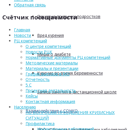
Обратная связь
Счётчик посещаемости
Пищевые привычки подростков
Главная
Вред курения
Новости
РЦ компетенций
О центре компетенций
Новости РЦК
Мифы о диабете
Нормативные документы РЦ компетенций
Методические материалы
Материалы и презентации
Курение во время беременности
График выездов в МО
Отчетность
5 С
Проектная деятельность
Запись занятия в дистанционной школе
Кейсы
Контактная информация
Населению
Взаимодействие с СОНКО
ПО ВОПРОСАМ ПРЕОДОЛЕНИЯ КРИЗИСНЫХ
СИТУАЦИЙ
Профилактика
Инфекционных заболеваний
РОО «Общество профилактики заболеваний