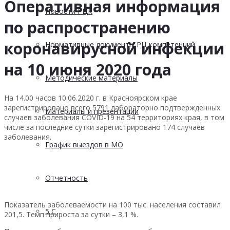
Оперативная информация
Новости РЦК
по распространению
коронавирусной инфекции
Нормативные документы РЦ компетенций
на 10 июня 2020 года
Методические материалы
На 14.00 часов 10.06.2020 г. в Красноярском крае
зарегистрировано всего 5791 лабораторно подтвержденных
Материалы и презентации
случаев заболевания COVID-19 на 54 территориях края, в том
числе за последние сутки зарегистрировано 174 случаев
заболевания.
График выездов в МО
Отчетность
Показатель заболеваемости на 100 тыс. населения составил
5 С
201,5. Темп прироста за сутки – 3,1 %.