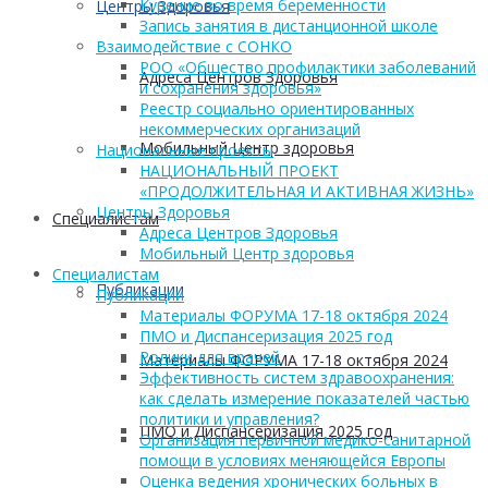
Курение во время беременности
Центры Здоровья
Запись занятия в дистанционной школе
Взаимодействие с СОНКО
РОО «Общество профилактики заболеваний
Адреса Центров Здоровья
и сохранения здоровья»
Реестр социально ориентированных
некоммерческих организаций
Мобильный Центр здоровья
Национальные проекты
НАЦИОНАЛЬНЫЙ ПРОЕКТ
«ПРОДОЛЖИТЕЛЬНАЯ И АКТИВНАЯ ЖИЗНЬ»
Центры Здоровья
Cпециалистам
Адреса Центров Здоровья
Мобильный Центр здоровья
Cпециалистам
Публикации
Публикации
Материалы ФОРУМА 17-18 октября 2024
ПМО и Диспансеризация 2025 год
Ролики для врачей
Материалы ФОРУМА 17-18 октября 2024
Эффективность систем здравоохранения:
как сделать измерение показателей частью
политики и управления?
ПМО и Диспансеризация 2025 год
Организация первичной медико-санитарной
помощи в условиях меняющейся Европы
Оценка ведения хронических больных в