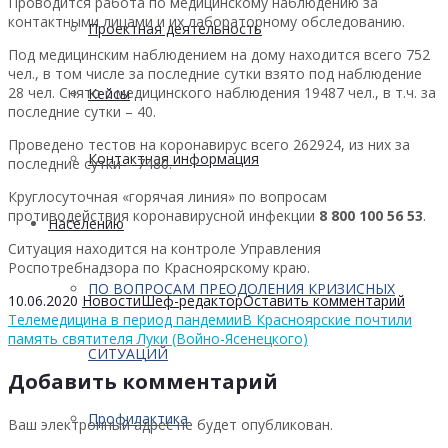
Проводится работа по медицинскому наблюдению за
контактными лицами и их лабораторному обследованию.
Проектная деятельность
Под медицинским наблюдением на дому находится всего 752
чел., в том числе за последние сутки взято под наблюдение
28 чел. Снято с медицинского наблюдения 19487 чел., в т.ч. за
Кейсы
последние сутки – 40.
Проведено тестов на коронавирус всего 262924, из них за
Контактная информация
последние сутки – 7480.
Круглосуточная «горячая линия» по вопросам
противодействия коронавирусной инфекции
8 800 100 56 53
.
Населению
Ситуация находится на контроле Управления
Роспотребнадзора по Красноярскому краю.
ПО ВОПРОСАМ ПРЕОДОЛЕНИЯ КРИЗИСНЫХ
10.06.2020
Новости
Шеф-редактор
Оставить комментарий
Телемедицина в период пандемии
В Красноярские почтили
память святителя Луки (Войно-Ясенецкого)
СИТУАЦИЙ
Добавить комментарий
Профилактика
Ваш электронный адрес не будет опубликован.