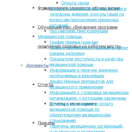
Оплата труда
Формирование здорового образа жизни
Контакты контролирующих органов и
телефоны доверия, консультации по
вопросам преодоления кризисных
ситуаций
Обучающий курс «Внедрение программ
Противодействие коррупции
Медицинская помощь
График приема граждан
укрепления здоровья на рабочем месте»
Права и обязанности граждан в сфере
охраны здоровья
Показатели доступности и качества
медицинской помощи
Документы
Информация о перечне жизненно
необходимых и важнейших
лекарственных препаратов для
Отчеты
медицинского применения
Информация о страховых медицинских
организациях, с которыми заключены
Отчеты о мониторинге
договора на оказание и оплату
медицинской помощи по
обязательному медицинскому
страхованию
Приказы
Перечень медицинских организаций,
участвующих в проведении