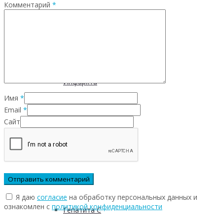
Комментарий
*
Инфекционных заболеваний
Инсульта
Инфаркта
Имя
*
Email
*
Сахарного диабета
Сайт
Рака
ХОБЛ
Я даю
согласие
на обработку персональных данных и
ознакомлен с
политикой конфиденциальности
Гепатита С