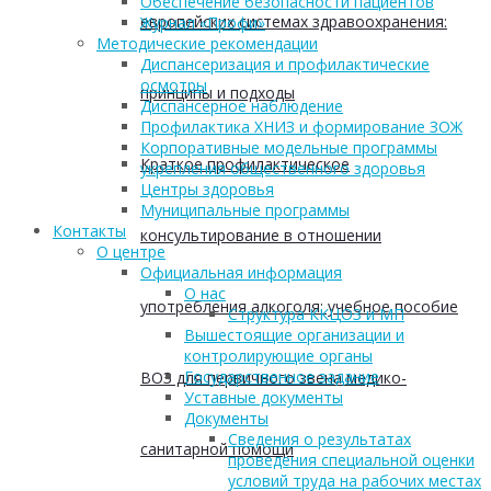
Обеспечение безопасности пациентов
европейских системах здравоохранения:
Журнал «Профи»
Методические рекомендации
Диспансеризация и профилактические
осмотры
принципы и подходы
Диспансерное наблюдение
Профилактика ХНИЗ и формирование ЗОЖ
Корпоративные модельные программы
Краткое профилактическое
укрепления общественного здоровья
Центры здоровья
Муниципальные программы
Контакты
консультирование в отношении
О центре
Официальная информация
О нас
употребления алкоголя: учебное пособие
Структура ККЦОЗ и МП
Вышестоящие организации и
контролирующие органы
Государственное задание
ВОЗ для первичного звена медико-
Уставные документы
Документы
Сведения о результатах
санитарной помощи
проведения специальной оценки
условий труда на рабочих местах