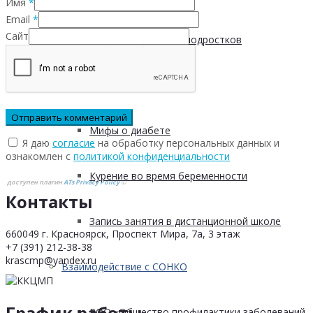
Имя
*
Email
*
Сайт
Пищевые привычки подростков
Вред курения
Мифы о диабете
Я даю
согласие
на обработку персональных данных и
ознакомлен с
политикой конфиденциальности
Курение во время беременности
доступен плагин
ATs Privacy Policy
©
Контакты
Запись занятия в дистанционной школе
660049 г. Красноярск, Проспект Мира, 7а, 3 этаж
+7 (391) 212-38-38
krascmp@yandex.ru
Взаимодействие с СОНКО
График работы
РОО «Общество профилактики заболеваний