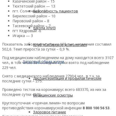
Казачинский район – 15
Тюхтетский район — 13
пгт. Солнечный – 11
Безопасность пациентов
Бирилюсский район – 10
Пировский район – 8
Тасеевский район – 7
Школа ХНИЗ
пгт Кедровый -6
Игарка — 3
Показатель заболеваемости на 100 тыс. населения составил
Клуб «Сибирское долголетие»
502,6. Темп прироста за сутки – 0,9 %.
Под медицинским наблюдением на дому находится всего 3107
Здоровый образ жизни
чел., в том числе за последние сутки взято под наблюдение
229 чел.
Снято с медицинского наблюдения 27904 чел., в т.ч. за
Диспансеризация и профилактические
последние сутки – 275.
Проведено тестов на коронавирус всего 683370, из них за
последние сутки 4972.
медицинские осмотры
Круглосуточная «горячая линия» по вопросам
противодействия коронавирусной инфекции
8 800 100 56 53
.
Здоровое питание