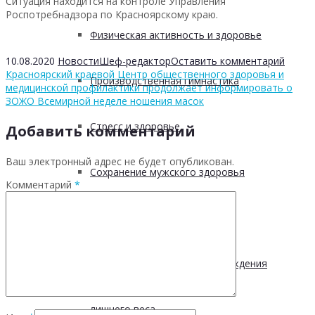
Ситуация находится на контроле Управления
Роспотребнадзора по Красноярскому краю.
Физическая активность и здоровье
10.08.2020
Новости
Шеф-редактор
Оставить комментарий
Красноярский краевой Центр общественного здоровья и
Производственная гимнастика
медицинской профилактики продолжает информировать о
ЗОЖ
О Всемирной неделе ношения масок
Стресс и здоровье
Добавить комментарий
Ваш электронный адрес не будет опубликован.
Сохранение мужского здоровья
Комментарий
*
Академия здоровья
Основы здоровья и предупреждения
лишнего веса