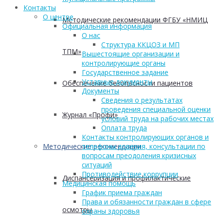
Контакты
О центре
Методические рекомендации ФГБУ «НМИЦ
Официальная информация
О нас
Структура ККЦОЗ и МП
ТПМ»
Вышестоящие организации и
контролирующие органы
Государственное задание
Уставные документы
Обеспечение безопасности пациентов
Документы
Сведения о результатах
проведения специальной оценки
Журнал «Профи»
условий труда на рабочих местах
Оплата труда
Контакты контролирующих органов и
Методические рекомендации
телефоны доверия, консультации по
вопросам преодоления кризисных
ситуаций
Противодействие коррупции
Диспансеризация и профилактические
Медицинская помощь
График приема граждан
Права и обязанности граждан в сфере
осмотры
охраны здоровья