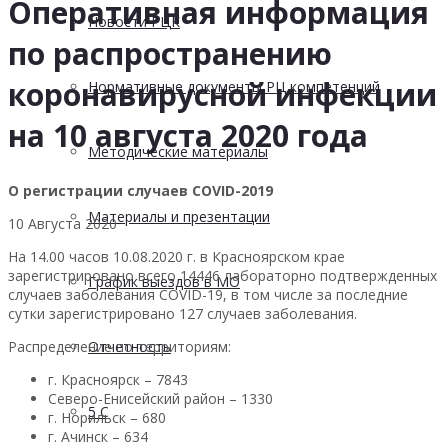
Оперативная информация
Новости РЦК
по распространению
коронавирусной инфекции
Нормативные документы РЦ компетенций
на 10 августа 2020 года
Методические материалы
О регистрации случаев COVID-2019
Материалы и презентации
10 Августа 2020
На 14.00 часов 10.08.2020 г. в Красноярском крае
зарегистрировано всего 14446 лабораторно подтвержденных
График выездов в МО
случаев заболевания COVID-19, в том числе за последние
сутки зарегистрировано 127 случаев заболевания.
Распределение по территориям:
Отчетность
г. Красноярск – 7843
Северо-Енисейский район – 1330
5 С
г. Норильск – 680
г. Ачинск – 634