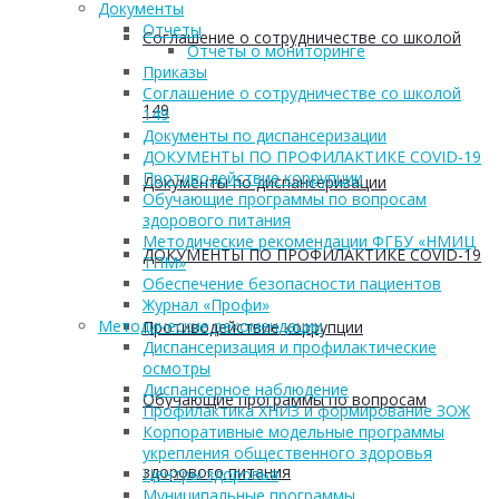
Документы
Отчеты
Соглашение о сотрудничестве со школой
Отчеты о мониторинге
Приказы
Соглашение о сотрудничестве со школой
149
149
Документы по диспансеризации
ДОКУМЕНТЫ ПО ПРОФИЛАКТИКЕ COVID-19
Противодействие коррупции
Документы по диспансеризации
Обучающие программы по вопросам
здорового питания
Методические рекомендации ФГБУ «НМИЦ
ДОКУМЕНТЫ ПО ПРОФИЛАКТИКЕ COVID-19
ТПМ»
Обеспечение безопасности пациентов
Журнал «Профи»
Методические рекомендации
Противодействие коррупции
Диспансеризация и профилактические
осмотры
Диспансерное наблюдение
Обучающие программы по вопросам
Профилактика ХНИЗ и формирование ЗОЖ
Корпоративные модельные программы
укрепления общественного здоровья
здорового питания
Центры здоровья
Муниципальные программы