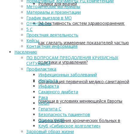
Нормативные документы РЦ компетенций
Ролики для врачей
Методические материалы
Материалы и презентации
График выездов в МО
Эффективность систем здравоохранения:
Отчетность
5 С
Проектная деятельность
Кейсы
как сделать измерение показателей частью
Контактная информация
Населению
ПО ВОПРОСАМ ПРЕОДОЛЕНИЯ КРИЗИСНЫХ
политики и управления?
СИТУАЦИЙ
Профилактика
Инфекционных заболеваний
Инсульта
Организация первичной медико-санитарной
Инфаркта
Сахарного диабета
Рака
помощи в условиях меняющейся Европы
ХОБЛ
Гепатита С
Безопасность пациентов
Школа ХНИЗ
Оценка ведения хронических больных в
Клуб «Сибирское долголетие»
Здоровый образ жизни