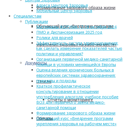
Адреса Центров Здоровья
Формирование здорового образа жизни
Мобильный Центр здоровья
Cпециалистам
Публикации
Обучающий курс «Внедрение программ
Материалы ФОРУМА 17-18 октября 2024
ПМО и Диспансеризация 2025 год
Ролики для врачей
Эффективность систем здравоохранения:
укрепления здоровья на рабочем месте»
как сделать измерение показателей частью
политики и управления?
Организация первичной медико-санитарной
Документы
помощи в условиях меняющейся Европы
Оценка ведения хронических больных в
европейских системах здравоохранения:
принципы и подходы
Отчеты
Краткое профилактическое
консультирование в отношении
употребления алкоголя: учебное пособие
Отчеты о мониторинге
ВОЗ для первичного звена медико-
санитарной помощи
Формирование здорового образа жизни
Приказы
Обучающий курс «Внедрение программ
укрепления здоровья на рабочем месте»