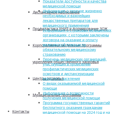
Показатели доступности и качества
медицинской помощи
Информация о перечне жизненно
Диспансерное наблюдение
необходимых и важнейших
лекарственных препаратов для
медицинского применения
Профилактика ХНИЗ и формирование ЗОЖ
Информация о страховых медицинских
организациях, с которыми заключены
договора на оказание и оплату
медицинской помощи по
Корпоративные модельные программы
обязательному медицинскому
страхованию
Перечень медицинских организаций,
укрепления общественного здоровья
участвующих в проведении
профилактических медицинских
осмотров и диспансеризации
Центры здоровья
взрослого населения
О видах оказываемой медицинской
помощи
Информация о возможности
Муниципальные программы
получения медицинской помощи
Программа государственных гарантий
бесплатного оказания гражданам
Контакты
медицинской помощи на 2024 год и на