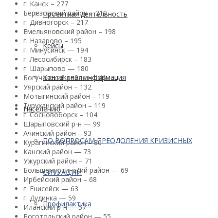
г. Канск – 277
Березовский район – 219
Проектная деятельность
г. Дивногорск – 217
Емельяновский район – 198
г. Назарово – 195
Кейсы
г. Минусинск — 194
г. Лесосибирск – 183
г. Шарыпово — 180
Контактная информация
Богучанский район – 146
Уярский район – 132
Мотыгинский район – 119
Туруханский район – 119
Населению
г. Сосновоборск – 104
Шарыповский р-н — 99
Ачинский район – 93
ПО ВОПРОСАМ ПРЕОДОЛЕНИЯ КРИЗИСНЫХ
Курагинский район – 80
Канский район — 73
Ужурский район – 71
Большемуртинский район — 69
СИТУАЦИЙ
Ирбейский район – 68
г. Енисейск — 63
г. Дудинка — 59
Профилактика
Иланский р-н — 57
Боготольский район — 55