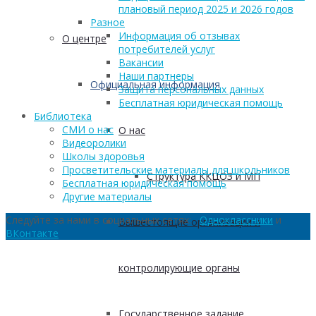
плановый период 2025 и 2026 годов
Разное
Информация об отзывах
О центре
потребителей услуг
Вакансии
Наши партнеры
Официальная информация
Защита персональных данных
Бесплатная юридическая помощь
Библиотека
СМИ о нас
О нас
Видеоролики
Школы здоровья
Просветительские материалы для школьников
Структура ККЦОЗ и МП
Бесплатная юридическая помощь
Другие материалы
Следуйте за нами в социальных сетях:
Одноклассники
и
Вышестоящие организации и
ВКонтакте
контролирующие органы
Государственное задание