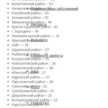
Балахтинский район – 53
Назаровский район – 52
Инфекционных заболеваний
Енисейский район – 50
Кежемский район – 50
Минусинский район – 46
Инсульта
Краснотуранский район –42
г. Бородино – 40
Нижнеингашский район — 41
Инфаркта
Манский район – 39
ЭМР — 39
Шушенский район – 37
Рыбинский район – 36
Сахарного диабета
Козульский район – 35
Новоселовский район – 30
Ермаковский район — 28
Рака
Абанский район – 27
Идринский район — 27
Партизанский район – 26
Саянский район — 25
ХОБЛ
Сухобузимский район –25
Дзержинский район – 25
Большеулуйский район – 22
Гепатита С
Каратузский район -21