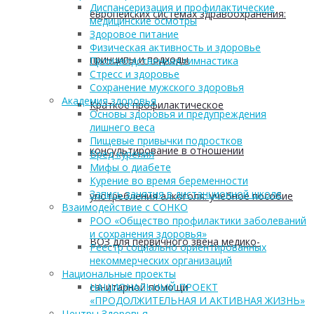
Диспансеризация и профилактические
европейских системах здравоохранения:
медицинские осмотры
Здоровое питание
Физическая активность и здоровье
принципы и подходы
Производственная гимнастика
Стресс и здоровье
Сохранение мужского здоровья
Академия здоровья
Краткое профилактическое
Основы здоровья и предупреждения
лишнего веса
Пищевые привычки подростков
консультирование в отношении
Вред курения
Мифы о диабете
Курение во время беременности
Запись занятия в дистанционной школе
употребления алкоголя: учебное пособие
Взаимодействие с СОНКО
РОО «Общество профилактики заболеваний
и сохранения здоровья»
ВОЗ для первичного звена медико-
Реестр социально ориентированных
некоммерческих организаций
Национальные проекты
санитарной помощи
НАЦИОНАЛЬНЫЙ ПРОЕКТ
«ПРОДОЛЖИТЕЛЬНАЯ И АКТИВНАЯ ЖИЗНЬ»
Центры Здоровья