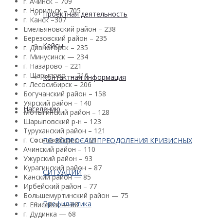
г. Ачинск – 709
г. Норильск – 705
Проектная деятельность
г. Канск –307
Емельяновский район – 238
Березовский район – 235
Кейсы
г. Дивногорск – 235
г. Минусинск — 234
г. Назарово – 221
г. Шарыпово — 216
Контактная информация
г. Лесосибирск – 206
Богучанский район – 158
Уярский район – 140
Населению
Мотыгинский район – 128
Шарыповский р-н – 123
Туруханский район – 121
г. Сосновоборск – 121
ПО ВОПРОСАМ ПРЕОДОЛЕНИЯ КРИЗИСНЫХ
Ачинский район – 110
Ужурский район – 93
Курагинский район – 87
СИТУАЦИЙ
Канский район — 85
Ирбейский район – 77
Большемуртинский район — 75
Профилактика
г. Енисейск — 68
г. Дудинка — 68