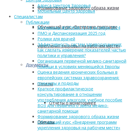
Адреса Центров Здоровья
Формирование здорового образа жизни
Мобильный Центр здоровья
Cпециалистам
Публикации
Обучающий курс «Внедрение программ
Материалы ФОРУМА 17-18 октября 2024
ПМО и Диспансеризация 2025 год
Ролики для врачей
Эффективность систем здравоохранения:
укрепления здоровья на рабочем месте»
как сделать измерение показателей частью
политики и управления?
Организация первичной медико-санитарной
Документы
помощи в условиях меняющейся Европы
Оценка ведения хронических больных в
европейских системах здравоохранения:
принципы и подходы
Отчеты
Краткое профилактическое
консультирование в отношении
употребления алкоголя: учебное пособие
Отчеты о мониторинге
ВОЗ для первичного звена медико-
санитарной помощи
Формирование здорового образа жизни
Приказы
Обучающий курс «Внедрение программ
укрепления здоровья на рабочем месте»