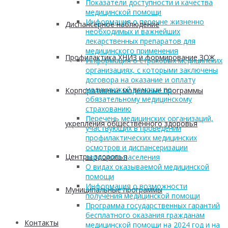
Показатели доступности и качества
медицинской помощи
Информация о перечне жизненно
Диспансерное наблюдение
необходимых и важнейших
лекарственных препаратов для
медицинского применения
Профилактика ХНИЗ и формирование ЗОЖ
Информация о страховых медицинских
организациях, с которыми заключены
договора на оказание и оплату
медицинской помощи по
Корпоративные модельные программы
обязательному медицинскому
страхованию
Перечень медицинских организаций,
укрепления общественного здоровья
участвующих в проведении
профилактических медицинских
осмотров и диспансеризации
Центры здоровья
взрослого населения
О видах оказываемой медицинской
помощи
Информация о возможности
Муниципальные программы
получения медицинской помощи
Программа государственных гарантий
бесплатного оказания гражданам
Контакты
медицинской помощи на 2024 год и на