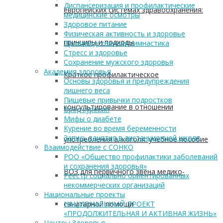
Диспансеризация и профилактические
европейских системах здравоохранения:
медицинские осмотры
Здоровое питание
Физическая активность и здоровье
принципы и подходы
Производственная гимнастика
Стресс и здоровье
Сохранение мужского здоровья
Академия здоровья
Краткое профилактическое
Основы здоровья и предупреждения
лишнего веса
Пищевые привычки подростков
консультирование в отношении
Вред курения
Мифы о диабете
Курение во время беременности
Запись занятия в дистанционной школе
употребления алкоголя: учебное пособие
Взаимодействие с СОНКО
РОО «Общество профилактики заболеваний
и сохранения здоровья»
ВОЗ для первичного звена медико-
Реестр социально ориентированных
некоммерческих организаций
Национальные проекты
санитарной помощи
НАЦИОНАЛЬНЫЙ ПРОЕКТ
«ПРОДОЛЖИТЕЛЬНАЯ И АКТИВНАЯ ЖИЗНЬ»
Центры Здоровья