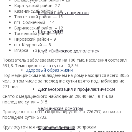
Каратузский район -27
Казачинский район – 18
Безопасность пациентов
Тюхтетский район — 15
пгт. Солнечный – 14
Бирилюсский район – 12
Школа ХНИЗ
Тасеевский район – 10
Пировский район – 9
пгт Кедровый — 8
Игарка — 3
Клуб «Сибирское долголетие»
Показатель заболеваемости на 100 тыс. населения составил
531,8. Темп прироста за сутки – 0,8 %.
Здоровый образ жизни
Под медицинским наблюдением на дому находится всего 3055
чел., в том числе за последние сутки взято под наблюдение
271 чел.
Диспансеризация и профилактические
Снято с медицинского наблюдения 29640 чел., в т.ч. за
последние сутки – 315.
медицинские осмотры
Проведено тестов на коронавирус всего 726757, из них за
последние сутки 5733.
Круглосуточная «горячая линия» по вопросам
Здоровое питание