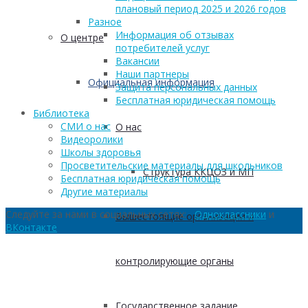
плановый период 2025 и 2026 годов
Разное
Информация об отзывах
О центре
потребителей услуг
Вакансии
Наши партнеры
Официальная информация
Защита персональных данных
Бесплатная юридическая помощь
Библиотека
СМИ о нас
О нас
Видеоролики
Школы здоровья
Просветительские материалы для школьников
Структура ККЦОЗ и МП
Бесплатная юридическая помощь
Другие материалы
Следуйте за нами в социальных сетях:
Одноклассники
и
Вышестоящие организации и
ВКонтакте
контролирующие органы
Государственное задание