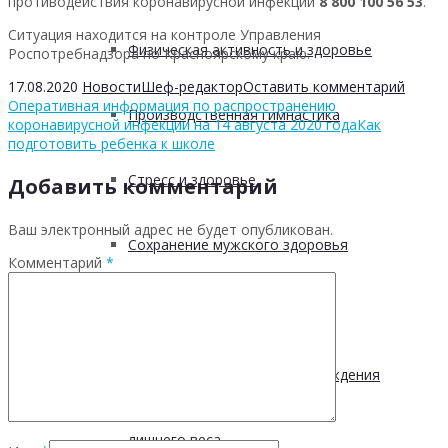
противодействия коронавирусной инфекции
8 800 100 56 53
.
Ситуация находится на контроле Управления
Физическая активность и здоровье
Роспотребнадзора по Красноярскому краю.
17.08.2020
Новости
Шеф-редактор
Оставить комментарий
Оперативная информация по распространению
Производственная гимнастика
коронавирусной инфекции на 14 августа 2020 года
Как
подготовить ребенка к школе
Стресс и здоровье
Добавить комментарий
Ваш электронный адрес не будет опубликован.
Сохранение мужского здоровья
Комментарий
*
Академия здоровья
Основы здоровья и предупреждения
лишнего веса