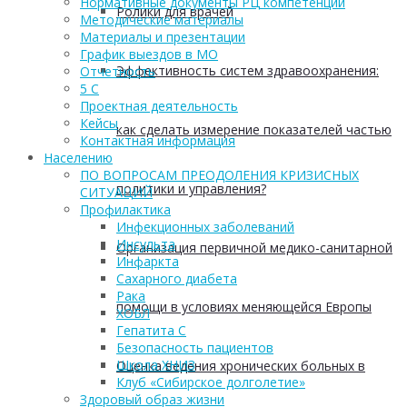
Нормативные документы РЦ компетенций
Ролики для врачей
Методические материалы
Материалы и презентации
График выездов в МО
Эффективность систем здравоохранения:
Отчетность
5 С
Проектная деятельность
Кейсы
как сделать измерение показателей частью
Контактная информация
Населению
ПО ВОПРОСАМ ПРЕОДОЛЕНИЯ КРИЗИСНЫХ
политики и управления?
СИТУАЦИЙ
Профилактика
Инфекционных заболеваний
Инсульта
Организация первичной медико-санитарной
Инфаркта
Сахарного диабета
Рака
помощи в условиях меняющейся Европы
ХОБЛ
Гепатита С
Безопасность пациентов
Школа ХНИЗ
Оценка ведения хронических больных в
Клуб «Сибирское долголетие»
Здоровый образ жизни