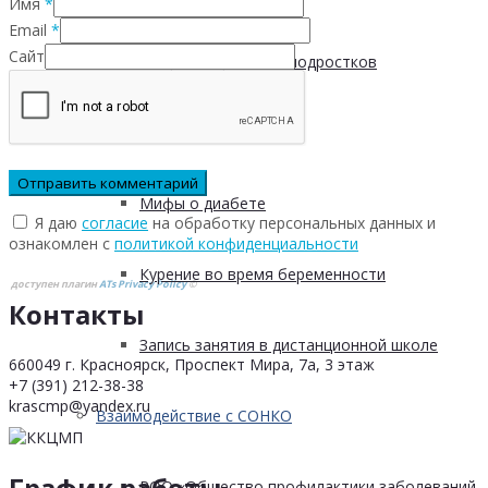
Имя
*
Email
*
Сайт
Пищевые привычки подростков
Вред курения
Мифы о диабете
Я даю
согласие
на обработку персональных данных и
ознакомлен с
политикой конфиденциальности
Курение во время беременности
доступен плагин
ATs Privacy Policy
©
Контакты
Запись занятия в дистанционной школе
660049 г. Красноярск, Проспект Мира, 7а, 3 этаж
+7 (391) 212-38-38
krascmp@yandex.ru
Взаимодействие с СОНКО
График работы
РОО «Общество профилактики заболеваний