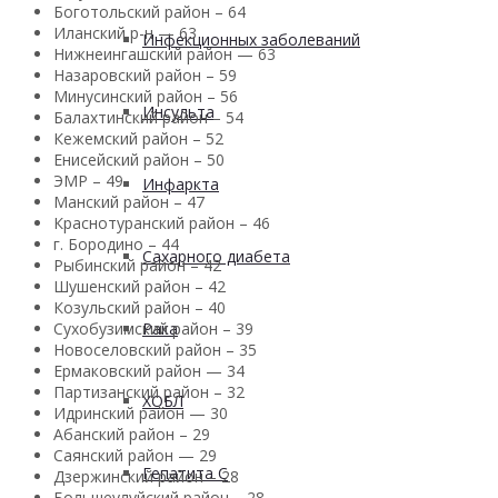
Боготольский район – 64
Иланский р-н — 63
Инфекционных заболеваний
Нижнеингашский район — 63
Назаровский район – 59
Минусинский район – 56
Инсульта
Балахтинский район – 54
Кежемский район – 52
Енисейский район – 50
ЭМР – 49
Инфаркта
Манский район – 47
Краснотуранский район – 46
г. Бородино – 44
Сахарного диабета
Рыбинский район – 42
Шушенский район – 42
Козульский район – 40
Сухобузимский район – 39
Рака
Новоселовский район – 35
Ермаковский район — 34
Партизанский район – 32
ХОБЛ
Идринский район — 30
Абанский район – 29
Саянский район — 29
Гепатита С
Дзержинский район – 28
Большеулуйский район – 28