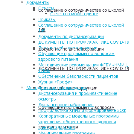
Документы
Отчеты
Соглашение о сотрудничестве со школой
Отчеты о мониторинге
Приказы
Соглашение о сотрудничестве со школой
149
149
Документы по диспансеризации
ДОКУМЕНТЫ ПО ПРОФИЛАКТИКЕ COVID-19
Противодействие коррупции
Документы по диспансеризации
Обучающие программы по вопросам
здорового питания
Методические рекомендации ФГБУ «НМИЦ
ДОКУМЕНТЫ ПО ПРОФИЛАКТИКЕ COVID-19
ТПМ»
Обеспечение безопасности пациентов
Журнал «Профи»
Методические рекомендации
Противодействие коррупции
Диспансеризация и профилактические
осмотры
Диспансерное наблюдение
Обучающие программы по вопросам
Профилактика ХНИЗ и формирование ЗОЖ
Корпоративные модельные программы
укрепления общественного здоровья
здорового питания
Центры здоровья
Муниципальные программы