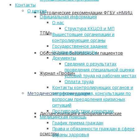
Контакты
О центре
Методические рекомендации ФГБУ «НМИЦ
Официальная информация
О нас
Структура ККЦОЗ и МП
ТПМ»
Вышестоящие организации и
контролирующие органы
Государственное задание
Уставные документы
Обеспечение безопасности пациентов
Документы
Сведения о результатах
проведения специальной оценки
Журнал «Профи»
условий труда на рабочих местах
Оплата труда
Контакты контролирующих органов и
Методические рекомендации
телефоны доверия, консультации по
вопросам преодоления кризисных
ситуаций
Противодействие коррупции
Диспансеризация и профилактические
Медицинская помощь
График приема граждан
Права и обязанности граждан в сфере
осмотры
охраны здоровья