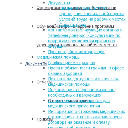
Документы
Формирование здорового образа жизни
Сведения о результатах
проведения специальной оценки
условий труда на рабочих местах
Оплата труда
Обучающий курс «Внедрение программ
Контакты контролирующих органов и
телефоны доверия, консультации по
вопросам преодоления кризисных
укрепления здоровья на рабочем месте»
ситуаций
Противодействие коррупции
Медицинская помощь
График приема граждан
Документы
Права и обязанности граждан в сфере
охраны здоровья
Показатели доступности и качества
Отчеты
медицинской помощи
Информация о перечне жизненно
необходимых и важнейших
Отчеты о мониторинге
лекарственных препаратов для
медицинского применения
Информация о страховых медицинских
организациях, с которыми заключены
Приказы
договора на оказание и оплату
медицинской помощи по