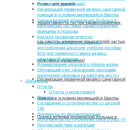
Ролики для врачей
политики и управления?
Организация первичной медико-санитарной
помощи в условиях меняющейся Европы
Оценка ведения хронических больных в
Эффективность систем здравоохранения:
европейских системах здравоохранения:
принципы и подходы
Краткое профилактическое
как сделать измерение показателей частью
консультирование в отношении
употребления алкоголя: учебное пособие
ВОЗ для первичного звена медико-
санитарной помощи
политики и управления?
Формирование здорового образа жизни
Обучающий курс «Внедрение программ
укрепления здоровья на рабочем месте»
Организация первичной медико-санитарной
Документы
Отчеты
Отчеты о мониторинге
Приказы
помощи в условиях меняющейся Европы
Соглашение о сотрудничестве со школой
149
Документы по диспансеризации
Оценка ведения хронических больных в
ДОКУМЕНТЫ ПО ПРОФИЛАКТИКЕ COVID-19
Противодействие коррупции