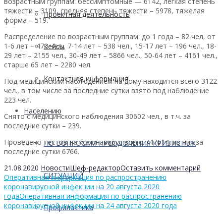
возрастным группам: бессимптомные — 6142, легкая степень
тяжести – 3109, средняя степень тяжести – 5978, тяжелая
Проектная деятельность
форма – 519.
Распределение по возрастным группам: до 1 года – 82 чел, от
1-6 лет – 470 чел., 7-14 лет – 538 чел., 15-17 лет – 196 чел., 18-
Кейсы
29 лет – 2155 чел., 30-49 лет – 5866 чел., 50-64 лет – 4161 чел.,
старше 65 лет – 2280 чел.
Контактная информация
Под медицинским наблюдением на дому находится всего 3122
чел., в том числе за последние сутки взято под наблюдение
223 чел.
Населению
Снято с медицинского наблюдения 30602 чел., в т.ч. за
последние сутки – 239.
Проведено тестов на коронавирус всего 747614, из них за
ПО ВОПРОСАМ ПРЕОДОЛЕНИЯ КРИЗИСНЫХ
последние сутки 6766.
21.08.2020
Новости
Шеф-редактор
Оставить комментарий
СИТУАЦИЙ
Оперативная информация по распространению
коронавирусной инфекции на 20 августа 2020
года
Оперативная информация по распространению
коронавирусной инфекции на 24 августа 2020 года
Профилактика