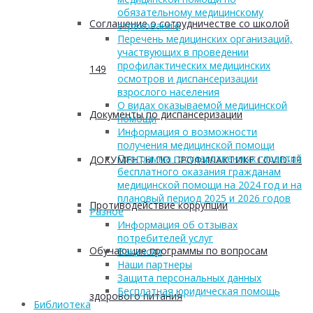
обязательному медицинскому
Соглашение о сотрудничестве со школой
страхованию
Перечень медицинских организаций,
участвующих в проведении
профилактических медицинских
149
осмотров и диспансеризации
взрослого населения
О видах оказываемой медицинской
Документы по диспансеризации
помощи
Информация о возможности
получения медицинской помощи
Программа государственных гарантий
ДОКУМЕНТЫ ПО ПРОФИЛАКТИКЕ COVID-19
бесплатного оказания гражданам
медицинской помощи на 2024 год и на
плановый период 2025 и 2026 годов
Противодействие коррупции
Разное
Информация об отзывах
потребителей услуг
Обучающие программы по вопросам
Вакансии
Наши партнеры
Защита персональных данных
Бесплатная юридическая помощь
здорового питания
Библиотека