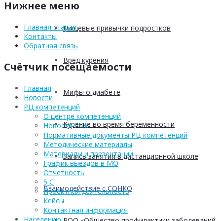
Нижнее меню
Главная старая
Пищевые привычки подростков
Контакты
Обратная связь
Вред курения
Счётчик посещаемости
Главная
Мифы о диабете
Новости
РЦ компетенций
О центре компетенций
Курение во время беременности
Новости РЦК
Нормативные документы РЦ компетенций
Методические материалы
Материалы и презентации
Запись занятия в дистанционной школе
График выездов в МО
Отчетность
5 С
Взаимодействие с СОНКО
Проектная деятельность
Кейсы
Контактная информация
Населению
РОО «Общество профилактики заболеваний