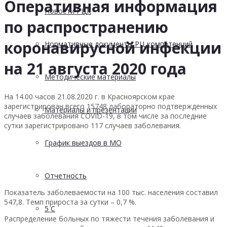
Оперативная информация
Новости РЦК
по распространению
коронавирусной инфекции
Нормативные документы РЦ компетенций
на 21 августа 2020 года
Методические материалы
На 14.00 часов 21.08.2020 г. в Красноярском крае
зарегистрирован всего 15748 лабораторно подтвержденных
Материалы и презентации
случаев заболевания COVID-19, в том числе за последние
сутки зарегистрировано 117 случаев заболевания.
График выездов в МО
Отчетность
Показатель заболеваемости на 100 тыс. населения составил
547,8. Темп прироста за сутки – 0,7 %.
5 С
Распределение больных по тяжести течения заболевания и