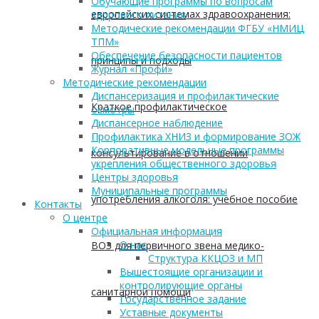
Обучающие программы по вопросам
европейских системах здравоохранения:
здорового питания
Методические рекомендации ФГБУ «НМИЦ
ТПМ»
Обеспечение безопасности пациентов
принципы и подходы
Журнал «Профи»
Методические рекомендации
Диспансеризация и профилактические
Краткое профилактическое
осмотры
Диспансерное наблюдение
Профилактика ХНИЗ и формирование ЗОЖ
Корпоративные модельные программы
консультирование в отношении
укрепления общественного здоровья
Центры здоровья
Муниципальные программы
употребления алкоголя: учебное пособие
Контакты
О центре
Официальная информация
О нас
ВОЗ для первичного звена медико-
Структура ККЦОЗ и МП
Вышестоящие организации и
контролирующие органы
санитарной помощи
Государственное задание
Уставные документы