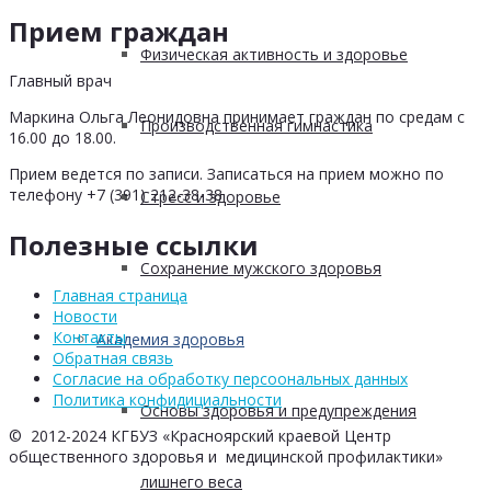
Прием граждан
Физическая активность и здоровье
Главный врач
Маркина Ольга Леонидовна принимает граждан по средам с
Производственная гимнастика
16.00 до 18.00.
Прием ведется по записи. Записаться на прием можно по
телефону +7 (391) 212-38-38
Стресс и здоровье
Полезные ссылки
Сохранение мужского здоровья
Главная страница
Новости
Контакты
Академия здоровья
Обратная связь
Согласие на обработку персоональных данных
Политика конфидициальности
Основы здоровья и предупреждения
© 2012-2024 КГБУЗ «Красноярский краевой Центр
общественного здоровья и медицинской профилактики»
лишнего веса