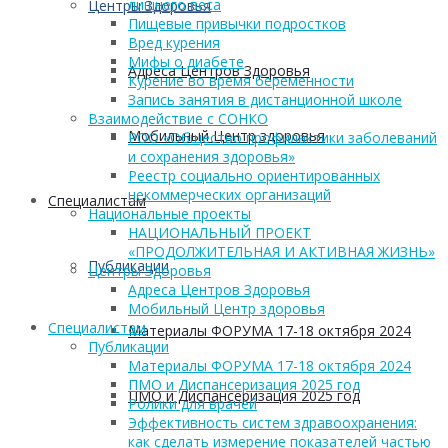
лишнего веса
Центры Здоровья
Пищевые привычки подростков
Вред курения
Мифы о диабете
Адреса Центров Здоровья
Курение во время беременности
Запись занятия в дистанционной школе
Взаимодействие с СОНКО
Мобильный Центр здоровья
РОО «Общество профилактики заболеваний
и сохранения здоровья»
Реестр социально ориентированных
некоммерческих организаций
Cпециалистам
Национальные проекты
НАЦИОНАЛЬНЫЙ ПРОЕКТ
«ПРОДОЛЖИТЕЛЬНАЯ И АКТИВНАЯ ЖИЗНЬ»
Публикации
Центры Здоровья
Адреса Центров Здоровья
Мобильный Центр здоровья
Cпециалистам
Материалы ФОРУМА 17-18 октября 2024
Публикации
Материалы ФОРУМА 17-18 октября 2024
ПМО и Диспансеризация 2025 год
ПМО и Диспансеризация 2025 год
Ролики для врачей
Эффективность систем здравоохранения:
как сделать измерение показателей частью