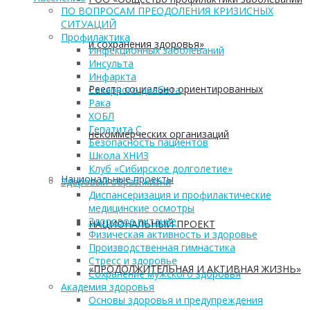
ПО ВОПРОСАМ ПРЕОДОЛЕНИЯ КРИЗИСНЫХ
СИТУАЦИЙ
Профилактика
и сохранения здоровья»
Инфекционных заболеваний
Инсульта
Инфаркта
Реестр социально ориентированных
Сахарного диабета
Рака
ХОБЛ
Гепатита С
некоммерческих организаций
Безопасность пациентов
Школа ХНИЗ
Клуб «Сибирское долголетие»
Национальные проекты
Здоровый образ жизни
Диспансеризация и профилактические
медицинские осмотры
Здоровое питание
НАЦИОНАЛЬНЫЙ ПРОЕКТ
Физическая активность и здоровье
Производственная гимнастика
Стресс и здоровье
«ПРОДОЛЖИТЕЛЬНАЯ И АКТИВНАЯ ЖИЗНЬ»
Сохранение мужского здоровья
Академия здоровья
Основы здоровья и предупреждения