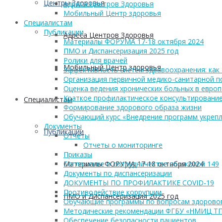
Центры Здоровья
Адреса Центров Здоровья
Мобильный Центр здоровья
Cпециалистам
Публикации
Адреса Центров Здоровья
Материалы ФОРУМА 17-18 октября 2024
ПМО и Диспансеризация 2025 год
Ролики для врачей
Мобильный Центр здоровья
Эффективность систем здравоохранения: как 
Организация первичной медико-санитарной 
Оценка ведения хронических больных в европ
Краткое профилактическое консультирование
Cпециалистам
Формирование здорового образа жизни
Обучающий курс «Внедрение программ укрепл
Документы
Публикации
Отчеты
Отчеты о мониторинге
Приказы
Материалы ФОРУМА 17-18 октября 2024
Соглашение о сотрудничестве со школой 149
Документы по диспансеризации
ДОКУМЕНТЫ ПО ПРОФИЛАКТИКЕ COVID-19
Противодействие коррупции
ПМО и Диспансеризация 2025 год
Обучающие программы по вопросам здоровог
Методические рекомендации ФГБУ «НМИЦ Т
Обеспечение безопасности пациентов