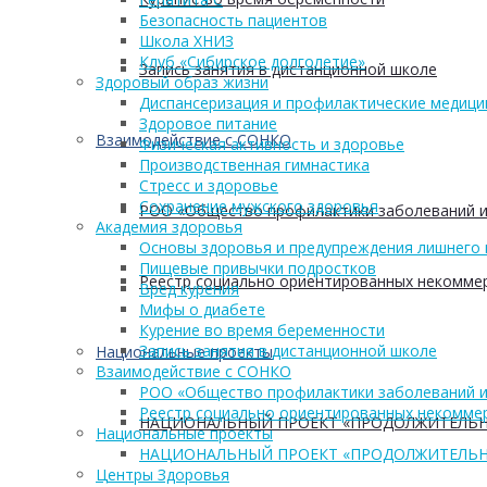
Безопасность пациентов
Школа ХНИЗ
Клуб «Сибирское долголетие»
Запись занятия в дистанционной школе
Здоровый образ жизни
Диспансеризация и профилактические медици
Здоровое питание
Взаимодействие с СОНКО
Физическая активность и здоровье
Производственная гимнастика
Стресс и здоровье
Сохранение мужского здоровья
РОО «Общество профилактики заболеваний и
Академия здоровья
Основы здоровья и предупреждения лишнего 
Пищевые привычки подростков
Реестр социально ориентированных некоммер
Вред курения
Мифы о диабете
Курение во время беременности
Запись занятия в дистанционной школе
Национальные проекты
Взаимодействие с СОНКО
РОО «Общество профилактики заболеваний и
Реестр социально ориентированных некоммер
НАЦИОНАЛЬНЫЙ ПРОЕКТ «ПРОДОЛЖИТЕЛЬН
Национальные проекты
НАЦИОНАЛЬНЫЙ ПРОЕКТ «ПРОДОЛЖИТЕЛЬН
Центры Здоровья