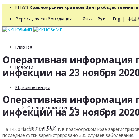
КГБУЗ
Красноярский краевой Центр общественног
Версия для слабовидящих
Язык:
Рус
|
Eng
|
中国
Главная
Оперативная информация п
Новости
инфекции на 23 ноября 2020
РЦ компетенций
Оперативная информация п
О центре компетенций
инфекции на 23 ноября 2020
Новости РЦК
На 14.00 часов 23.11.2020 г. в Красноярском крае зарегистри
последние сутки зарегистрировано 335 случаев заболевания.