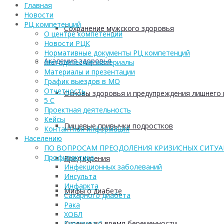
Главная
Новости
РЦ компетенций
Сохранение мужского здоровья
О центре компетенций
Новости РЦК
Нормативные документы РЦ компетенций
Академия здоровья
Методические материалы
Материалы и презентации
График выездов в МО
Отчетность
Основы здоровья и предупреждения лишнего 
5 С
Проектная деятельность
Кейсы
Пищевые привычки подростков
Контактная информация
Населению
ПО ВОПРОСАМ ПРЕОДОЛЕНИЯ КРИЗИСНЫХ СИТУ
Профилактика
Вред курения
Инфекционных заболеваний
Инсульта
Инфаркта
Мифы о диабете
Сахарного диабета
Рака
ХОБЛ
Курение во время беременности
Гепатита С