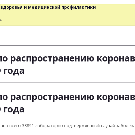
о здоровья и медицинской профилактики
人
о распространению корона
 года
о распространению корона
 года
ровано всего 33891 лабораторно подтвержденный случай заболева