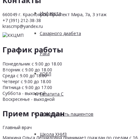
Контакты
Инфаркта
660049 г. Красноярск, Проспект Мира, 7а, 3 этаж
+7 (391) 212-38-38
krascmp@yandex.ru
Сахарного диабета
График работы
Рака
Понедельник с 9.00 до 18.00
Вторник с 9.00 до 18.00
ХОБЛ
Среда с 9.00 до 18.00
Четверг с 9.00 до 18.00
Пятница с 9.00 до 17.00
Суббота - выходной
Гепатита С
Воскресенье - выходной
Прием граждан
Безопасность пациентов
Главный врач
Школа ХНИЗ
Маркина Ольга Леонидовна принимает граждан по средам с 16.0