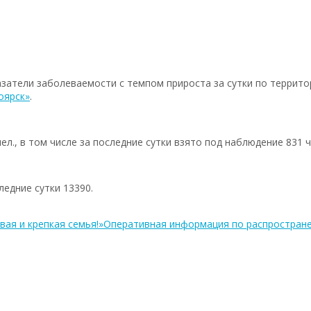
затели заболеваемости с темпом прироста за сутки по террито
оярск»
.
л., в том числе за последние сутки взято под наблюдение 831 ч
ледние сутки 13390.
вая и крепкая семья!»
Оперативная информация по распростран