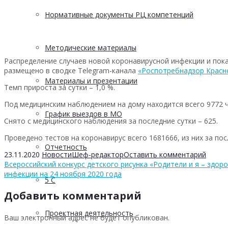
Нормативные документы РЦ компетенций
Методические материалы
Распределение случаев новой коронавирусной инфекции и пока
размещено в сводке Telegram-канала
«Роспотребнадзор Красн
Материалы и презентации
Темп прироста за сутки – 1,0 %.
Под медицинским наблюдением на дому находится всего 9772 че
График выездов в МО
Снято с медицинского наблюдения за последние сутки – 625.
Проведено тестов на коронавирус всего 1681666, из них за пос
Отчетность
23.11.2020
Новости
Шеф-редактор
Оставить комментарий
Всероссийский конкурс детского рисунка «Родители и я – здоро
инфекции на 24 ноября 2020 года
5 С
Добавить комментарий
Проектная деятельность
Ваш электронный адрес не будет опубликован.