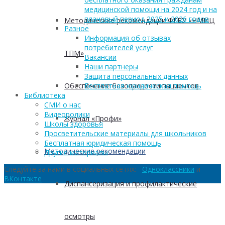
медицинской помощи на 2024 год и на
плановый период 2025 и 2026 годов
Методические рекомендации ФГБУ «НМИЦ
Разное
Информация об отзывах
потребителей услуг
ТПМ»
Вакансии
Наши партнеры
Защита персональных данных
Обеспечение безопасности пациентов
Бесплатная юридическая помощь
Библиотека
СМИ о нас
Видеоролики
Журнал «Профи»
Школы здоровья
Просветительские материалы для школьников
Бесплатная юридическая помощь
Методические рекомендации
Другие материалы
Следуйте за нами в социальных сетях:
Одноклассники
и
ВКонтакте
Диспансеризация и профилактические
осмотры