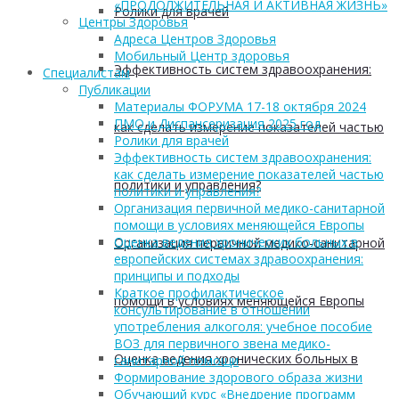
«ПРОДОЛЖИТЕЛЬНАЯ И АКТИВНАЯ ЖИЗНЬ»
Ролики для врачей
Центры Здоровья
Адреса Центров Здоровья
Мобильный Центр здоровья
Эффективность систем здравоохранения:
Cпециалистам
Публикации
Материалы ФОРУМА 17-18 октября 2024
ПМО и Диспансеризация 2025 год
как сделать измерение показателей частью
Ролики для врачей
Эффективность систем здравоохранения:
как сделать измерение показателей частью
политики и управления?
политики и управления?
Организация первичной медико-санитарной
помощи в условиях меняющейся Европы
Оценка ведения хронических больных в
Организация первичной медико-санитарной
европейских системах здравоохранения:
принципы и подходы
Краткое профилактическое
помощи в условиях меняющейся Европы
консультирование в отношении
употребления алкоголя: учебное пособие
ВОЗ для первичного звена медико-
Оценка ведения хронических больных в
санитарной помощи
Формирование здорового образа жизни
Обучающий курс «Внедрение программ