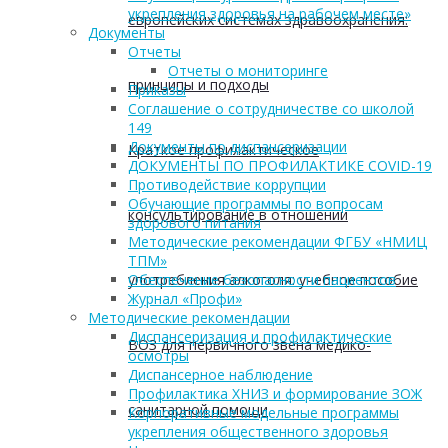
укрепления здоровья на рабочем месте»
европейских системах здравоохранения:
Документы
Отчеты
Отчеты о мониторинге
принципы и подходы
Приказы
Соглашение о сотрудничестве со школой
149
Документы по диспансеризации
Краткое профилактическое
ДОКУМЕНТЫ ПО ПРОФИЛАКТИКЕ COVID-19
Противодействие коррупции
Обучающие программы по вопросам
консультирование в отношении
здорового питания
Методические рекомендации ФГБУ «НМИЦ
ТПМ»
употребления алкоголя: учебное пособие
Обеспечение безопасности пациентов
Журнал «Профи»
Методические рекомендации
Диспансеризация и профилактические
ВОЗ для первичного звена медико-
осмотры
Диспансерное наблюдение
Профилактика ХНИЗ и формирование ЗОЖ
санитарной помощи
Корпоративные модельные программы
укрепления общественного здоровья