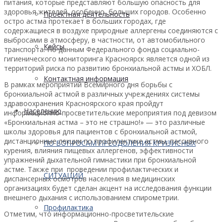
питания, которые представляют большую опасность для
здоровья жителей, особенно, больших городов. Особенно
Проектная деятельность
остро астма протекает в больших городах, где
содержащиеся в воздухе природные аллергены соединяются с
выбросами в атмосферу, в частности, от автомобильного
Кейсы
транспорта. По данным Федерального фонда социально-
гигиенического мониторинга Красноярск является одной из
территорий риска по развитию бронхиальной астмы и ХОБЛ.
Контактная информация
В рамках мероприятий Всемирного дня борьбы с
бронхиальной астмой в различных учреждениях системы
здравоохранения Красноярского края пройдут
Населению
информационно-просветительские мероприятия под девизом
«Бронхиальная астма – это не страшно!» — это различные
школы здоровья для пациентов с бронхиальной астмой,
дистанционные лекции по профилактике астмы, пассивного
ПО ВОПРОСАМ ПРЕОДОЛЕНИЯ КРИЗИСНЫХ
курения, влияния пищевых аллергенов, эффективности
упражнений дыхательной гимнастики при бронхиальной
астме. Также при проведении профилактических и
СИТУАЦИЙ
диспансерных осмотров населения в медицинских
организациях будет сделан акцент на исследования функции
внешнего дыхания с использованием спирометрии.
Профилактика
Отметим, что информационно-просветительские