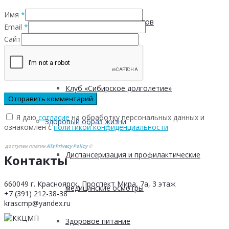
Имя
*
Безопасность пациентов
Email
*
Сайт
Школа ХНИЗ
Клуб «Сибирское долголетие»
Я даю
согласие
на обработку персональных данных и
Здоровый образ жизни
ознакомлен с
политикой конфиденциальности
доступен плагин
ATs Privacy Policy
©
Диспансеризация и профилактические
Контакты
660049 г. Красноярск, Проспект Мира, 7а, 3 этаж
медицинские осмотры
+7 (391) 212-38-38
krascmp@yandex.ru
Здоровое питание