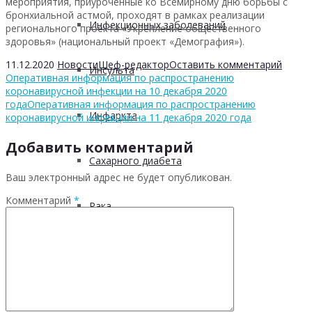
мероприятия, приуроченные ко Всемирному дню борьбы с
бронхиальной астмой, проходят в рамках реализации
Инфекционных заболеваний
регионального проекта «Укрепление общественного
здоровья» (национальный проект «Демография»).
11.12.2020
Новости
Шеф-редактор
Оставить комментарий
Инсульта
Оперативная информация по распространению
коронавирусной инфекции на 10 декабря 2020
года
Оперативная информация по распространению
Инфаркта
коронавирусной инфекции на 11 декабря 2020 года
Добавить комментарий
Сахарного диабета
Ваш электронный адрес не будет опубликован.
Комментарий
*
Рака
ХОБЛ
Гепатита С