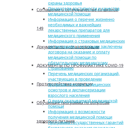
охраны здоровья
Показатели доступности и качества
Соглашение о сотрудничестве со школой
медицинской помощи
Информация о перечне жизненно
необходимых и важнейших
149
лекарственных препаратов для
медицинского применения
Информация о страховых медицинских
организациях, с которыми заключены
Документы по диспансеризации
договора на оказание и оплату
медицинской помощи по
обязательному медицинскому
ДОКУМЕНТЫ ПО ПРОФИЛАКТИКЕ COVID-19
страхованию
Перечень медицинских организаций,
участвующих в проведении
Противодействие коррупции
профилактических медицинских
осмотров и диспансеризации
взрослого населения
О видах оказываемой медицинской
Обучающие программы по вопросам
помощи
Информация о возможности
получения медицинской помощи
здорового питания
Программа государственных гарантий
бесплатного оказания гражданам