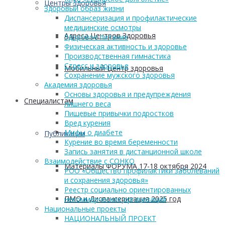
Центры Здоровья
Здоровый образ жизни
Диспансеризация и профилактические
медицинские осмотры
Адреса Центров Здоровья
Здоровое питание
Физическая активность и здоровье
Производственная гимнастика
Стресс и здоровье
Мобильный Центр здоровья
Сохранение мужского здоровья
Академия здоровья
Основы здоровья и предупреждения
Cпециалистам
лишнего веса
Пищевые привычки подростков
Вред курения
Мифы о диабете
Публикации
Курение во время беременности
Запись занятия в дистанционной школе
Взаимодействие с СОНКО
Материалы ФОРУМА 17-18 октября 2024
РОО «Общество профилактики заболеваний
и сохранения здоровья»
Реестр социально ориентированных
ПМО и Диспансеризация 2025 год
некоммерческих организаций
Национальные проекты
НАЦИОНАЛЬНЫЙ ПРОЕКТ