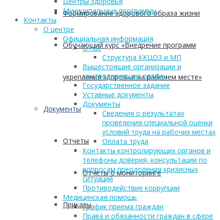
Центры здоровья
Муниципальные программы
Формирование здорового образа жизни
Контакты
О центре
Официальная информация
Обучающий курс «Внедрение программ
О нас
Структура ККЦОЗ и МП
Вышестоящие организации и
контролирующие органы
укрепления здоровья на рабочем месте»
Государственное задание
Уставные документы
Документы
Документы
Сведения о результатах
проведения специальной оценки
условий труда на рабочих местах
Отчеты
Оплата труда
Контакты контролирующих органов и
телефоны доверия, консультации по
вопросам преодоления кризисных
Отчеты о мониторинге
ситуаций
Противодействие коррупции
Медицинская помощь
Приказы
График приема граждан
Права и обязанности граждан в сфере