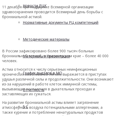
Новости РЦК
11 декабря при поддержке Всемирной организации
здравоохранения проводится Всемирный день борьбы с
бронхиальной астмой.
Нормативные документы РЦ компетенций
Методические материалы
В России зафиксировано более 900 тысяч больных
бронхиальной астмой, в Красноярском крае – более 40 000
Материалы и презентации
человек.
Астма относится к числу серьезных неинфекционных
График выездов в МО
хронических заболеваний легких, выражается в приступах
удушья различной силы и продолжительности. Они возникают
из-за нарушений в работе клеток иммунной системы,
вызывающих воспаления в дыхательных проходах и
Отчетность
заставляющих их сужаться.
На развитие бронхиальной астмы влияет загрязнение
5 С
атмосферного воздуха потенциальными аллергенами, а
также курение и потребление ненатуральных продуктов