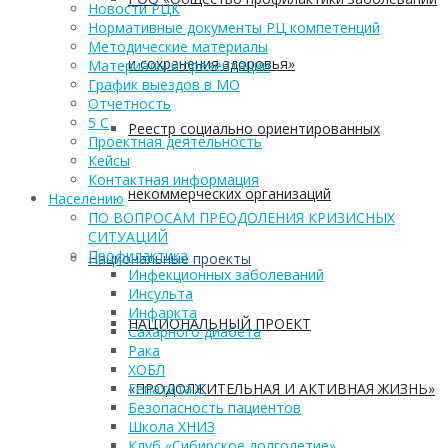
Новости РЦК
Нормативные документы РЦ компетенций
Методические материалы
и сохранения здоровья»
Материалы и презентации
График выездов в МО
Отчетность
5 С
Реестр социально ориентированных
Проектная деятельность
Кейсы
Контактная информация
некоммерческих организаций
Населению
ПО ВОПРОСАМ ПРЕОДОЛЕНИЯ КРИЗИСНЫХ
СИТУАЦИЙ
Профилактика
Национальные проекты
Инфекционных заболеваний
Инсульта
Инфаркта
НАЦИОНАЛЬНЫЙ ПРОЕКТ
Сахарного диабета
Рака
ХОБЛ
«ПРОДОЛЖИТЕЛЬНАЯ И АКТИВНАЯ ЖИЗНЬ»
Гепатита С
Безопасность пациентов
Школа ХНИЗ
Клуб «Сибирское долголетие»