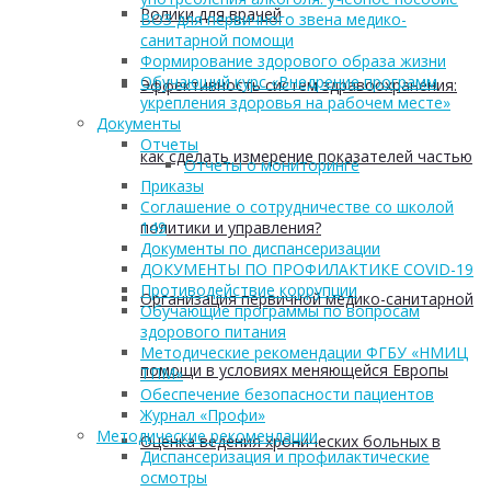
Ролики для врачей
ВОЗ для первичного звена медико-
санитарной помощи
Формирование здорового образа жизни
Обучающий курс «Внедрение программ
Эффективность систем здравоохранения:
укрепления здоровья на рабочем месте»
Документы
Отчеты
как сделать измерение показателей частью
Отчеты о мониторинге
Приказы
Соглашение о сотрудничестве со школой
политики и управления?
149
Документы по диспансеризации
ДОКУМЕНТЫ ПО ПРОФИЛАКТИКЕ COVID-19
Противодействие коррупции
Организация первичной медико-санитарной
Обучающие программы по вопросам
здорового питания
Методические рекомендации ФГБУ «НМИЦ
помощи в условиях меняющейся Европы
ТПМ»
Обеспечение безопасности пациентов
Журнал «Профи»
Методические рекомендации
Оценка ведения хронических больных в
Диспансеризация и профилактические
осмотры