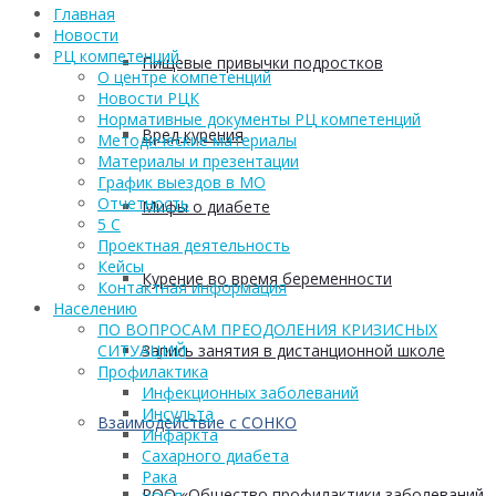
Главная
Новости
РЦ компетенций
Пищевые привычки подростков
О центре компетенций
Новости РЦК
Нормативные документы РЦ компетенций
Вред курения
Методические материалы
Материалы и презентации
График выездов в МО
Отчетность
Мифы о диабете
5 С
Проектная деятельность
Кейсы
Курение во время беременности
Контактная информация
Населению
ПО ВОПРОСАМ ПРЕОДОЛЕНИЯ КРИЗИСНЫХ
Запись занятия в дистанционной школе
СИТУАЦИЙ
Профилактика
Инфекционных заболеваний
Инсульта
Взаимодействие с СОНКО
Инфаркта
Сахарного диабета
Рака
РОО «Общество профилактики заболеваний