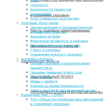
ХОБЛ
Гепатита С
Безопасность пациентов
Школа ХНИЗ
и сохранения здоровья»
Клуб «Сибирское долголетие»
Здоровый образ жизни
Диспансеризация и профилактические
Реестр социально ориентированных
медицинские осмотры
Здоровое питание
Физическая активность и здоровье
Производственная гимнастика
некоммерческих организаций
Стресс и здоровье
Сохранение мужского здоровья
Академия здоровья
Национальные проекты
Основы здоровья и предупреждения
лишнего веса
Пищевые привычки подростков
НАЦИОНАЛЬНЫЙ ПРОЕКТ
Вред курения
Мифы о диабете
Курение во время беременности
Запись занятия в дистанционной школе
«ПРОДОЛЖИТЕЛЬНАЯ И АКТИВНАЯ ЖИЗНЬ»
Взаимодействие с СОНКО
РОО «Общество профилактики заболеваний
и сохранения здоровья»