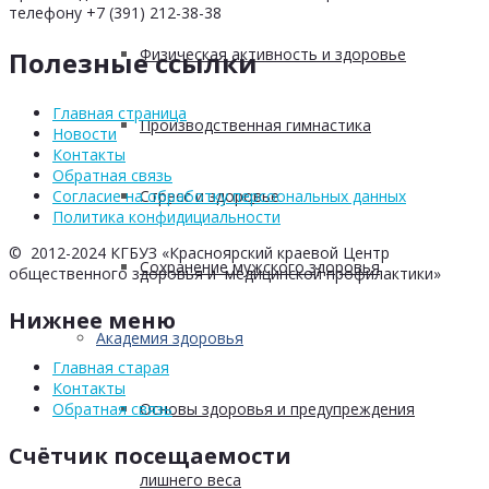
телефону +7 (391) 212-38-38
Физическая активность и здоровье
Полезные ссылки
Главная страница
Производственная гимнастика
Новости
Контакты
Обратная связь
Стресс и здоровье
Согласие на обработку персоональных данных
Политика конфидициальности
© 2012-2024 КГБУЗ «Красноярский краевой Центр
Сохранение мужского здоровья
общественного здоровья и медицинской профилактики»
Нижнее меню
Академия здоровья
Главная старая
Контакты
Основы здоровья и предупреждения
Обратная связь
Счётчик посещаемости
лишнего веса