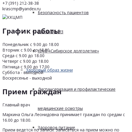
+7 (391) 212-38-38
krascmp@yandex.ru
Безопасность пациентов
График работы
Школа ХНИЗ
Понедельник с 9.00 до 18.00
Вторник с 9.00 до 18.00
Клуб «Сибирское долголетие»
Среда с 9.00 до 18.00
Четверг с 9.00 до 18.00
Пятница с 9.00 до 17.00
Здоровый образ жизни
Суббота - выходной
Воскресенье - выходной
Диспансеризация и профилактические
Прием граждан
Главный врач
медицинские осмотры
Маркина Ольга Леонидовна принимает граждан по средам с
16.00 до 18.00.
Здоровое питание
Прием ведется по записи. Записаться на прием можно по