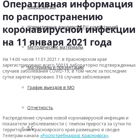
Оперативная информация
Новости РЦК
по распространению
коронавирусной инфекции
Нормативные документы РЦ компетенций
на 11 января 2021 года
Методические материалы
На 14.00 часов 11.01.2021 г. в Красноярском крае
зарегистрировано всего 50019 лабораторно подтвержденных
Материалы и презентации
случаев заболевания COVID-19, в том числе за последние
сутки зарегистрировано 316 случаев заболевания.
График выездов в МО
Отчетность
Распределение случаев новой коронавирусной инфекции и
показатели заболеваемости с темпом прироста за сутки по
5 С
территориям Красноярского края размещено в сводке
Телеграм-канала
«Роспотребнадзор Красноярск»
.