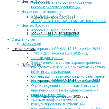
Центры Здоровья
Реестр социально ориентированных
некоммерческих организаций
Национальные проекты
НАЦИОНАЛЬНЫЙ ПРОЕКТ
Адреса Центров Здоровья
«ПРОДОЛЖИТЕЛЬНАЯ И АКТИВНАЯ ЖИЗНЬ»
Центры Здоровья
Адреса Центров Здоровья
Мобильный Центр здоровья
Мобильный Центр здоровья
Cпециалистам
Публикации
Материалы ФОРУМА 17-18 октября 2024
Cпециалистам
ПМО и Диспансеризация 2025 год
Ролики для врачей
Эффективность систем здравоохранения:
Публикации
как сделать измерение показателей частью
политики и управления?
Организация первичной медико-санитарной
Материалы ФОРУМА 17-18 октября 2024
помощи в условиях меняющейся Европы
Оценка ведения хронических больных в
европейских системах здравоохранения:
принципы и подходы
ПМО и Диспансеризация 2025 год
Краткое профилактическое
консультирование в отношении
употребления алкоголя: учебное пособие