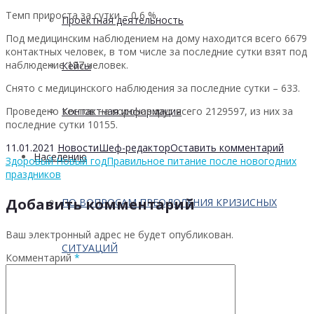
Темп прироста за сутки – 0,6 %.
Проектная деятельность
Под медицинским наблюдением на дому находится всего 6679
контактных человек, в том числе за последние сутки взят под
наблюдение 187 человек.
Кейсы
Снято с медицинского наблюдения за последние сутки – 633.
Проведено тестов на коронавирус всего 2129597, из них за
Контактная информация
последние сутки 10155.
11.01.2021
Новости
Шеф-редактор
Оставить комментарий
Населению
Здоровый Новый год
Правильное питание после новогодних
праздников
Добавить комментарий
ПО ВОПРОСАМ ПРЕОДОЛЕНИЯ КРИЗИСНЫХ
Ваш электронный адрес не будет опубликован.
СИТУАЦИЙ
Комментарий
*
Профилактика