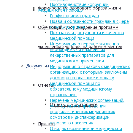
Противодействие коррупции
Формирование здорового образа жизни
Медицинская помощь
График приема граждан
Права и обязанности граждан в сфере
охраны здоровья
Обучающий курс «Внедрение программ
Показатели доступности и качества
медицинской помощи
Информация о перечне жизненно
укрепления здоровья на рабочем месте»
необходимых и важнейших
лекарственных препаратов для
медицинского применения
Документы
Информация о страховых медицинских
организациях, с которыми заключены
договора на оказание и оплату
медицинской помощи по
Отчеты
обязательному медицинскому
страхованию
Перечень медицинских организаций,
Отчеты о мониторинге
участвующих в проведении
профилактических медицинских
осмотров и диспансеризации
взрослого населения
Приказы
О видах оказываемой медицинской