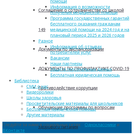
помощи
Информация о возможности
Соглашение о сотрудничестве со школой
получения медицинской помощи
Программа государственных гарантий
бесплатного оказания гражданам
149
медицинской помощи на 2024 год и на
плановый период 2025 и 2026 годов
Разное
Информация об отзывах
Документы по диспансеризации
потребителей услуг
Вакансии
Наши партнеры
ДОКУМЕНТЫ ПО ПРОФИЛАКТИКЕ COVID-19
Защита персональных данных
Бесплатная юридическая помощь
Библиотека
СМИ о нас
Противодействие коррупции
Видеоролики
Школы здоровья
Просветительские материалы для школьников
Обучающие программы по вопросам
Бесплатная юридическая помощь
Другие материалы
Следуйте за нами в социальных сетях:
Одноклассники
и
здорового питания
ВКонтакте