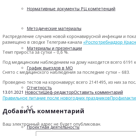
Нормативные документы РЦ компетенций
Методические материалы
Распределение случаев новой коронавирусной инфекции и пока
размещено в сводке Телеграм-канала
«Роспотребнадзор Красн
Материалы и презентации
Темп прироста за сутки – 0,6 %.
Под медицинским наблюдением на дому находится всего 6191 ко
График выездов в МО
Снято с медицинского наблюдения за последние сутки – 683.
Проведено тестов на коронавирус всего 2141495, из них за пос
Отчетность
13.01.2021
Новости
Шеф-редактор
Оставить комментарий
Правильное питание после новогодних праздников
Профилактик
5 С
Добавить комментарий
Ваш электронный адрес не будет опубликован.
Проектная деятельность