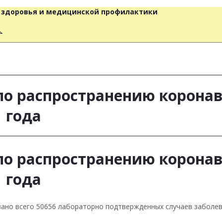
о здоровья и медицинской профилактики
人
о распространению корона
 года
о распространению корона
 года
ровано всего 50656 лабораторно подтвержденных случаев заболев