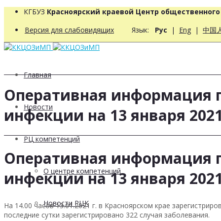
КГБУЗ
Красноярский краевой Центр общественног
Версия для слабовидящих
Язык:
Рус
|
Eng
|
中国
Главная
Оперативная информация п
Новости
инфекции на 13 января 2021
РЦ компетенций
Оперативная информация п
О центре компетенций
инфекции на 13 января 2021
Новости РЦК
На 14.00 часов 13.01.2021 г. в Красноярском крае зарегистри
последние сутки зарегистрировано 322 случая заболевания.