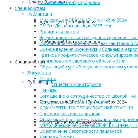
Центры Здоровья
Мобильный Центр здоровья
Cпециалистам
Публикации
Материалы ФОРУМА 17-18 октября 2024
Адреса Центров Здоровья
ПМО и Диспансеризация 2025 год
Ролики для врачей
Эффективность систем здравоохранения: как 
Мобильный Центр здоровья
Организация первичной медико-санитарной 
Оценка ведения хронических больных в европ
Краткое профилактическое консультирование
Формирование здорового образа жизни
Cпециалистам
Обучающий курс «Внедрение программ укрепл
Документы
Отчеты
Публикации
Отчеты о мониторинге
Приказы
Соглашение о сотрудничестве со школой 149
Материалы ФОРУМА 17-18 октября 2024
Документы по диспансеризации
ДОКУМЕНТЫ ПО ПРОФИЛАКТИКЕ COVID-19
Противодействие коррупции
Обучающие программы по вопросам здоровог
ПМО и Диспансеризация 2025 год
Методические рекомендации ФГБУ «НМИЦ Т
Обеспечение безопасности пациентов
Журнал «Профи»