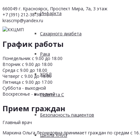
660049 г. Красноярск, Проспект Мира, 7а, 3 этаж
Инфаркта
+7 (391) 212-38-38
krascmp@yandex.ru
Сахарного диабета
График работы
Рака
Понедельник с 9.00 до 18.00
Вторник с 9.00 до 18.00
Среда с 9.00 до 18.00
ХОБЛ
Четверг с 9.00 до 18.00
Пятница с 9.00 до 17.00
Суббота - выходной
Воскресенье - выходной
Гепатита С
Прием граждан
Безопасность пациентов
Главный врач
Маркина Ольга Леонидовна принимает граждан по средам с 16.0
Школа ХНИЗ