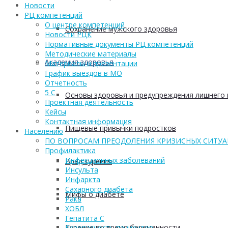
Новости
РЦ компетенций
О центре компетенций
Сохранение мужского здоровья
Новости РЦК
Нормативные документы РЦ компетенций
Методические материалы
Академия здоровья
Материалы и презентации
График выездов в МО
Отчетность
5 С
Основы здоровья и предупреждения лишнего 
Проектная деятельность
Кейсы
Контактная информация
Пищевые привычки подростков
Населению
ПО ВОПРОСАМ ПРЕОДОЛЕНИЯ КРИЗИСНЫХ СИТУ
Профилактика
Инфекционных заболеваний
Вред курения
Инсульта
Инфаркта
Сахарного диабета
Мифы о диабете
Рака
ХОБЛ
Гепатита С
Курение во время беременности
Безопасность пациентов