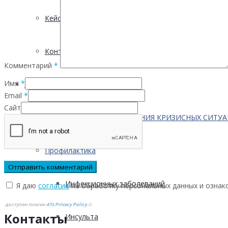
Кейсы
Контактная информация
Комментарий
*
Имя
*
Населению
Email
*
Сайт
ПО ВОПРОСАМ ПРЕОДОЛЕНИЯ КРИЗИСНЫХ СИТУ
Профилактика
Инфекционных заболеваний
Я даю
согласие
на обработку персональных данных и ознак
доступен плагин
ATs Privacy Policy
©
Контакты
Инсульта