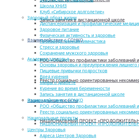
Школа ХНИЗ
Клуб «Сибирское долголетие»
Здоровый образ жизни
Запись занятия в дистанционной школе
Диспансеризация и профилактические медици
Здоровое питание
Физическая активность и здоровье
Взаимодействие с СОНКО
Производственная гимнастика
Стресс и здоровье
Сохранение мужского здоровья
Академия здоровья
РОО «Общество профилактики заболеваний и
Основы здоровья и предупреждения лишнего 
Пищевые привычки подростков
Вред курения
Реестр социально ориентированных некоммер
Мифы о диабете
Курение во время беременности
Запись занятия в дистанционной школе
Взаимодействие с СОНКО
Национальные проекты
РОО «Общество профилактики заболеваний и
Реестр социально ориентированных некоммер
Национальные проекты
НАЦИОНАЛЬНЫЙ ПРОЕКТ «ПРОДОЛЖИТЕЛЬН
НАЦИОНАЛЬНЫЙ ПРОЕКТ «ПРОДОЛЖИТЕЛЬН
Центры Здоровья
Адреса Центров Здоровья