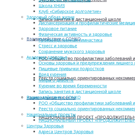
Школа ХНИЗ
Клуб «Сибирское долголетие»
Здоровый образ жизни
Запись занятия в дистанционной школе
Диспансеризация и профилактические медици
Здоровое питание
Физическая активность и здоровье
Взаимодействие с СОНКО
Производственная гимнастика
Стресс и здоровье
Сохранение мужского здоровья
Академия здоровья
РОО «Общество профилактики заболеваний и
Основы здоровья и предупреждения лишнего 
Пищевые привычки подростков
Вред курения
Реестр социально ориентированных некоммер
Мифы о диабете
Курение во время беременности
Запись занятия в дистанционной школе
Взаимодействие с СОНКО
Национальные проекты
РОО «Общество профилактики заболеваний и
Реестр социально ориентированных некоммер
Национальные проекты
НАЦИОНАЛЬНЫЙ ПРОЕКТ «ПРОДОЛЖИТЕЛЬН
НАЦИОНАЛЬНЫЙ ПРОЕКТ «ПРОДОЛЖИТЕЛЬН
Центры Здоровья
Адреса Центров Здоровья