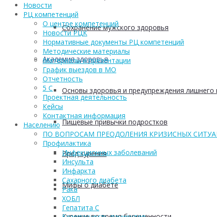
Новости
РЦ компетенций
О центре компетенций
Сохранение мужского здоровья
Новости РЦК
Нормативные документы РЦ компетенций
Методические материалы
Академия здоровья
Материалы и презентации
График выездов в МО
Отчетность
5 С
Основы здоровья и предупреждения лишнего 
Проектная деятельность
Кейсы
Контактная информация
Пищевые привычки подростков
Населению
ПО ВОПРОСАМ ПРЕОДОЛЕНИЯ КРИЗИСНЫХ СИТУ
Профилактика
Инфекционных заболеваний
Вред курения
Инсульта
Инфаркта
Сахарного диабета
Мифы о диабете
Рака
ХОБЛ
Гепатита С
Курение во время беременности
Безопасность пациентов