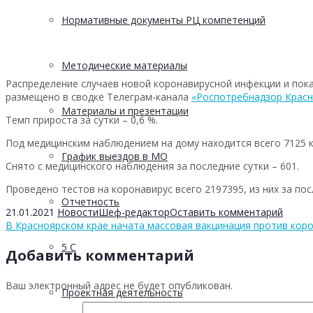
Нормативные документы РЦ компетенций
Методические материалы
Распределение случаев новой коронавирусной инфекции и пока
размещено в сводке Телеграм-канала
«Роспотребнадзор Красн
Материалы и презентации
Темп прироста за сутки – 0,6 %.
Под медицинским наблюдением на дому находится всего 7125 к
График выездов в МО
Снято с медицинского наблюдения за последние сутки – 601.
Проведено тестов на коронавирус всего 2197395, из них за пос
Отчетность
21.01.2021
Новости
Шеф-редактор
Оставить комментарий
В Красноярском крае начата массовая вакцинация против кор
5 С
Добавить комментарий
Ваш электронный адрес не будет опубликован.
Проектная деятельность