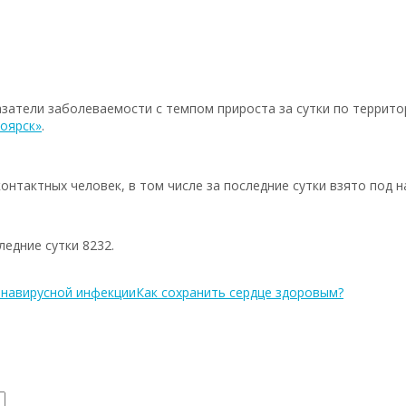
затели заболеваемости с темпом прироста за сутки по террито
оярск»
.
онтактных человек, в том числе за последние сутки взято под н
ледние сутки 8232.
онавирусной инфекции
Как сохранить сердце здоровым?