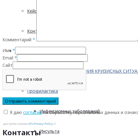
Кейсы
Контактная информация
Комментарий
*
Имя
*
Населению
Email
*
Сайт
ПО ВОПРОСАМ ПРЕОДОЛЕНИЯ КРИЗИСНЫХ СИТУ
Профилактика
Инфекционных заболеваний
Я даю
согласие
на обработку персональных данных и ознак
доступен плагин
ATs Privacy Policy
©
Контакты
Инсульта