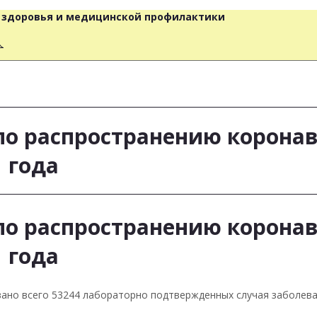
о здоровья и медицинской профилактики
人
о распространению корона
 года
о распространению корона
 года
ровано всего 53244 лабораторно подтвержденных случая заболева