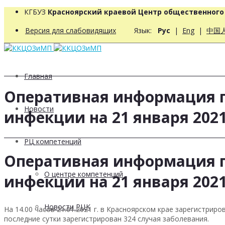
КГБУЗ
Красноярский краевой Центр общественног
Версия для слабовидящих
Язык:
Рус
|
Eng
|
中国
Главная
Оперативная информация п
Новости
инфекции на 21 января 2021
РЦ компетенций
Оперативная информация п
О центре компетенций
инфекции на 21 января 2021
Новости РЦК
На 14.00 часов 21.01.2021 г. в Красноярском крае зарегистри
последние сутки зарегистрирован 324 случая заболевания.