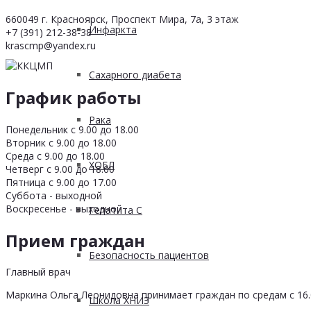
660049 г. Красноярск, Проспект Мира, 7а, 3 этаж
Инфаркта
+7 (391) 212-38-38
krascmp@yandex.ru
Сахарного диабета
График работы
Рака
Понедельник с 9.00 до 18.00
Вторник с 9.00 до 18.00
Среда с 9.00 до 18.00
ХОБЛ
Четверг с 9.00 до 18.00
Пятница с 9.00 до 17.00
Суббота - выходной
Воскресенье - выходной
Гепатита С
Прием граждан
Безопасность пациентов
Главный врач
Маркина Ольга Леонидовна принимает граждан по средам с 16.0
Школа ХНИЗ