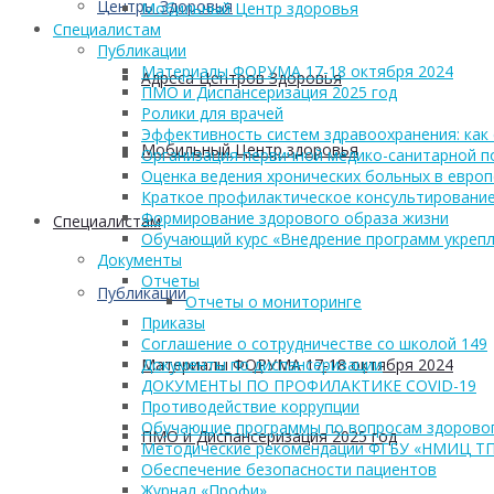
Центры Здоровья
Мобильный Центр здоровья
Cпециалистам
Публикации
Материалы ФОРУМА 17-18 октября 2024
Адреса Центров Здоровья
ПМО и Диспансеризация 2025 год
Ролики для врачей
Эффективность систем здравоохранения: как 
Мобильный Центр здоровья
Организация первичной медико-санитарной 
Оценка ведения хронических больных в европ
Краткое профилактическое консультирование
Формирование здорового образа жизни
Cпециалистам
Обучающий курс «Внедрение программ укрепл
Документы
Отчеты
Публикации
Отчеты о мониторинге
Приказы
Соглашение о сотрудничестве со школой 149
Материалы ФОРУМА 17-18 октября 2024
Документы по диспансеризации
ДОКУМЕНТЫ ПО ПРОФИЛАКТИКЕ COVID-19
Противодействие коррупции
Обучающие программы по вопросам здоровог
ПМО и Диспансеризация 2025 год
Методические рекомендации ФГБУ «НМИЦ Т
Обеспечение безопасности пациентов
Журнал «Профи»