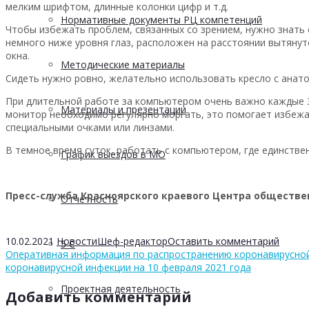
мелким шрифтом, длинные колонки цифр и т.д.
Нормативные документы РЦ компетенций
Чтобы избежать проблем, связанных со зрением, нужно знать 
немного ниже уровня глаз, расположен на расстоянии вытянуто
окна.
Методические материалы
Сидеть нужно ровно, желательно использовать кресло с анато
При длительной работе за компьютером очень важно каждые 30-
Материалы и презентации
монитор необходимо регулярно моргать, это помогает избежат
специальными очками или линзами.
В темное время суток, работать с компьютером, где единстве
График выездов в МО
Пресс-служба Красноярского краевого Центра обществен
Отчетность
10.02.2021
Новости
Шеф-редактор
Оставить комментарий
5 С
Оперативная информация по распространению коронавирусной
коронавирусной инфекции на 10 февраля 2021 года
Проектная деятельность
Добавить комментарий