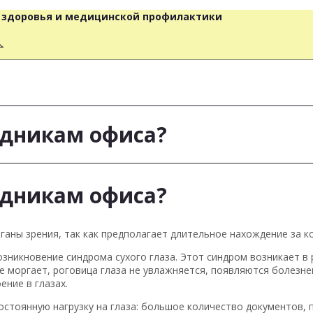
о здоровья и медицинской профилактики
人
удникам офиса?
удникам офиса?
ганы зрения, так как предполагает длительное нахождение за 
никновение синдрома сухого глаза. Этот синдром возникает в 
 моргает, роговица глаза не увлажняется, появляются болезне
ение в глазах.
стоянную нагрузку на глаза: большое количество документов, 