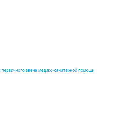
я первичного звена медико-санитарной помощи