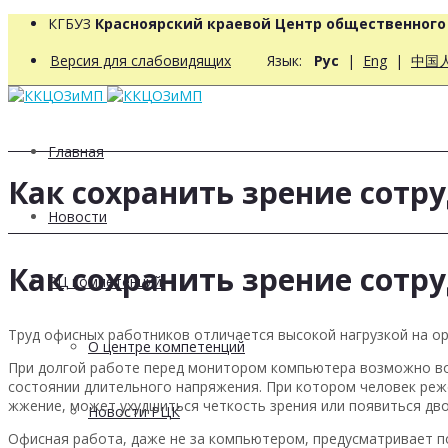
КГБУЗ
Красноярский краевой Центр общественног
Версия для слабовидящих
Язык:
Рус
|
Eng
|
中国
Главная
Как сохранить зрение сотр
Новости
Как сохранить зрение сотр
РЦ компетенций
Труд офисных работников отличается высокой нагрузкой на ор
О центре компетенций
При долгой работе перед монитором компьютера возможно воз
состоянии длительного напряжения. При котором человек реже
жжение, может ухудшиться четкость зрения или появиться дво
Новости РЦК
Офисная работа, даже не за компьютером, предусматривает по