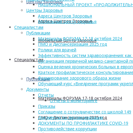
Центры Здоровья
НАЦИОНАЛЬНЫЙ ПРОЕКТ «ПРОДОЛЖИТЕЛЬН
Центры Здоровья
Адреса Центров Здоровья
Адреса Центров Здоровья
Мобильный Центр здоровья
Cпециалистам
Публикации
Материалы ФОРУМА 17-18 октября 2024
Мобильный Центр здоровья
ПМО и Диспансеризация 2025 год
Ролики для врачей
Эффективность систем здравоохранения: как 
Cпециалистам
Организация первичной медико-санитарной 
Оценка ведения хронических больных в европ
Краткое профилактическое консультирование
Формирование здорового образа жизни
Публикации
Обучающий курс «Внедрение программ укрепл
Документы
Отчеты
Материалы ФОРУМА 17-18 октября 2024
Отчеты о мониторинге
Приказы
Соглашение о сотрудничестве со школой 149
ПМО и Диспансеризация 2025 год
Документы по диспансеризации
ДОКУМЕНТЫ ПО ПРОФИЛАКТИКЕ COVID-19
Противодействие коррупции