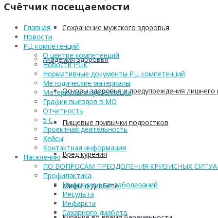
Счётчик посещаемости
Сохранение мужского здоровья
Главная
Новости
РЦ компетенций
О центре компетенций
Академия здоровья
Новости РЦК
Нормативные документы РЦ компетенций
Методические материалы
Основы здоровья и предупреждения лишнего 
Материалы и презентации
График выездов в МО
Отчетность
5 С
Пищевые привычки подростков
Проектная деятельность
Кейсы
Контактная информация
Вред курения
Населению
ПО ВОПРОСАМ ПРЕОДОЛЕНИЯ КРИЗИСНЫХ СИТУ
Профилактика
Инфекционных заболеваний
Мифы о диабете
Инсульта
Инфаркта
Сахарного диабета
Курение во время беременности