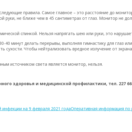
следующие правила. Самое главное – это расстояние до монито
й руки, не ближе чем в 45 сантиметрах от глаз. Монитор не до
мической спинкой. Нельзя напрягать шею или руки, это наруша
40 минут делать перерывы, выполняя гимнастику для глаз или г
ь сухости. Чтобы нейтрализовать вредное излучение от экрана
нным источником света является монитор, нельзя.
ного здоровья и медицинской профилактики, тел. 227 66
 инфекции на 9 февраля 2021 года
Оперативная информация по 