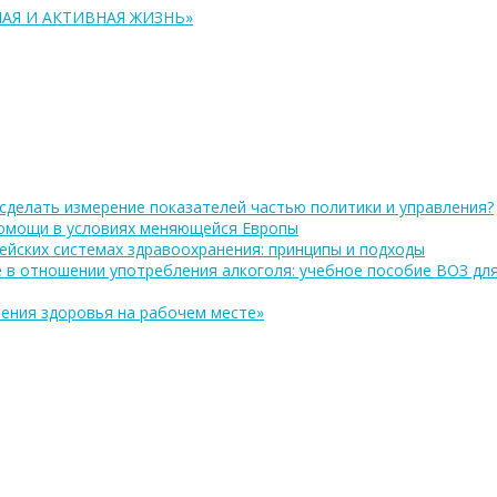
АЯ И АКТИВНАЯ ЖИЗНЬ»
сделать измерение показателей частью политики и управления?
помощи в условиях меняющейся Европы
ейских системах здравоохранения: принципы и подходы
 в отношении употребления алкоголя: учебное пособие ВОЗ дл
ения здоровья на рабочем месте»