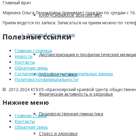
Главный врач
Маркина Ольга Леонидовна принимает граждан по средам с 16.0
Клуб «Сибирское долголетие»
Прием ведется по записи. Записаться на прием можно по телеф
Полезные ссылки
Здоровый образ жизни
Главная страница
Диспансеризация и профилактические медици
Новости
Контакты
Обратная связь
Согласие на обработку персоональных данных
Здоровое питание
Политика конфидициальности
© 2012-2024 КГБУЗ «Красноярский краевой Центр общественн
Физическая активность и здоровье
Нижнее меню
Производственная гимнастика
Главная старая
Контакты
Обратная связь
Стресс и здоровье