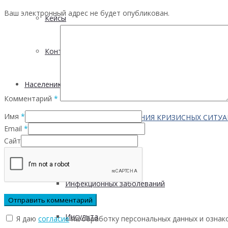
Ваш электронный адрес не будет опубликован.
Кейсы
Контактная информация
Населению
Комментарий
*
Имя
*
ПО ВОПРОСАМ ПРЕОДОЛЕНИЯ КРИЗИСНЫХ СИТУ
Email
*
Сайт
Профилактика
Инфекционных заболеваний
Инсульта
Я даю
согласие
на обработку персональных данных и ознак