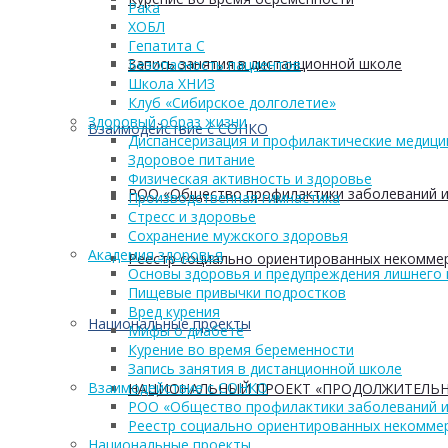
Рака
ХОБЛ
Гепатита С
Запись занятия в дистанционной школе
Безопасность пациентов
Школа ХНИЗ
Клуб «Сибирское долголетие»
Здоровый образ жизни
Взаимодействие с СОНКО
Диспансеризация и профилактические медици
Здоровое питание
Физическая активность и здоровье
РОО «Общество профилактики заболеваний и
Производственная гимнастика
Стресс и здоровье
Сохранение мужского здоровья
Академия здоровья
Реестр социально ориентированных некоммер
Основы здоровья и предупреждения лишнего 
Пищевые привычки подростков
Вред курения
Национальные проекты
Мифы о диабете
Курение во время беременности
Запись занятия в дистанционной школе
Взаимодействие с СОНКО
НАЦИОНАЛЬНЫЙ ПРОЕКТ «ПРОДОЛЖИТЕЛЬН
РОО «Общество профилактики заболеваний и
Реестр социально ориентированных некоммер
Национальные проекты