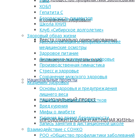
Рака
ХОБЛ
Гепатита С
Безопасность пациентов
и сохранения здоровья»
Школа ХНИЗ
Клуб «Сибирское долголетие»
Здоровый образ жизни
Реестр социально ориентированных
Диспансеризация и профилактические
медицинские осмотры
Здоровое питание
Физическая активность и здоровье
некоммерческих организаций
Производственная гимнастика
Стресс и здоровье
Сохранение мужского здоровья
Национальные проекты
Академия здоровья
Основы здоровья и предупреждения
лишнего веса
НАЦИОНАЛЬНЫЙ ПРОЕКТ
Пищевые привычки подростков
Вред курения
Мифы о диабете
Курение во время беременности
«ПРОДОЛЖИТЕЛЬНАЯ И АКТИВНАЯ ЖИЗНЬ»
Запись занятия в дистанционной школе
Взаимодействие с СОНКО
РОО «Общество профилактики заболеваний