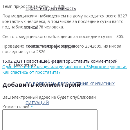
Темп прироста за сутки – 0,3 %.
Проектная деятельность
Под медицинским наблюдением на дому находится всего 8327
контактных человека, в том числе за последние сутки взято
под наблюдение 578 человека.
Кейсы
Снято с медицинского наблюдения за последние сутки – 305.
Проведено тестов на коронавирус всего 2342605, из них за
Контактная информация
последние сутки 2326.
15.02.2021
Новости
Шеф-редактор
Оставить комментарий
Населению
Одиночество: изоляция или уединённость?
Мужское здоровье.
Как спастись от простатита?
Добавить комментарий
ПО ВОПРОСАМ ПРЕОДОЛЕНИЯ КРИЗИСНЫХ
Ваш электронный адрес не будет опубликован.
СИТУАЦИЙ
Комментарий
*
Профилактика