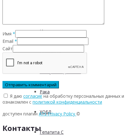
Инфекционных заболеваний
Инсульта
Имя
*
Email
*
Сайт
Инфаркта
Сахарного диабета
Рака
Я даю
согласие
на обработку персональных данных и
ознакомлен с
политикой конфиденциальности
ХОБЛ
доступен плагин
ATs Privacy Policy
©
Контакты
Гепатита С