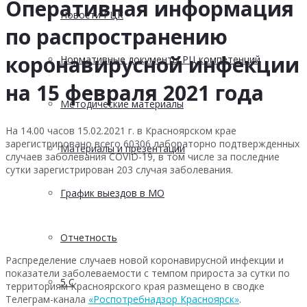
Оперативная информация
Новости РЦК
по распространению
коронавирусной инфекции
Нормативные документы РЦ компетенций
на 15 февраля 2021 года
Методические материалы
На 14.00 часов 15.02.2021 г. в Красноярском крае
зарегистрировано всего 60306 лабораторно подтвержденных
Материалы и презентации
случаев заболевания COVID-19, в том числе за последние
сутки зарегистрирован 203 случая заболевания.
График выездов в МО
Отчетность
Распределение случаев новой коронавирусной инфекции и
показатели заболеваемости с темпом прироста за сутки по
5 С
территориям Красноярского края размещено в сводке
Телеграм-канала
«Роспотребнадзор Красноярск»
.