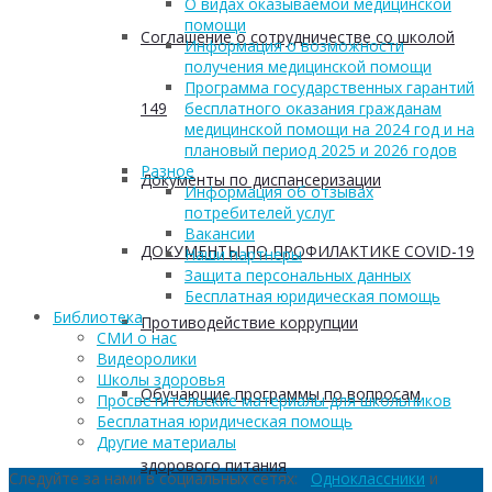
О видах оказываемой медицинской
помощи
Соглашение о сотрудничестве со школой
Информация о возможности
получения медицинской помощи
Программа государственных гарантий
149
бесплатного оказания гражданам
медицинской помощи на 2024 год и на
плановый период 2025 и 2026 годов
Разное
Документы по диспансеризации
Информация об отзывах
потребителей услуг
Вакансии
ДОКУМЕНТЫ ПО ПРОФИЛАКТИКЕ COVID-19
Наши партнеры
Защита персональных данных
Бесплатная юридическая помощь
Библиотека
Противодействие коррупции
СМИ о нас
Видеоролики
Школы здоровья
Обучающие программы по вопросам
Просветительские материалы для школьников
Бесплатная юридическая помощь
Другие материалы
здорового питания
Следуйте за нами в социальных сетях:
Одноклассники
и