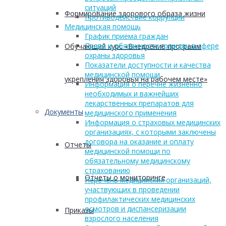
ситуаций
Формирование здорового образа жизни
Противодействие коррупции
Медицинская помощь
График приема граждан
Права и обязанности граждан в сфере
Обучающий курс «Внедрение программ
охраны здоровья
Показатели доступности и качества
медицинской помощи
укрепления здоровья на рабочем месте»
Информация о перечне жизненно
необходимых и важнейших
лекарственных препаратов для
Документы
медицинского применения
Информация о страховых медицинских
организациях, с которыми заключены
договора на оказание и оплату
Отчеты
медицинской помощи по
обязательному медицинскому
страхованию
Отчеты о мониторинге
Перечень медицинских организаций,
участвующих в проведении
профилактических медицинских
осмотров и диспансеризации
Приказы
взрослого населения