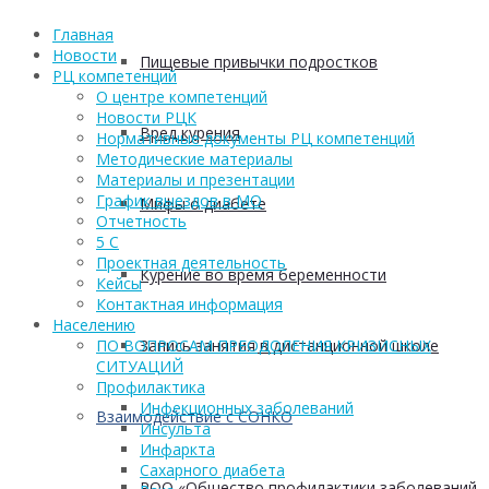
Главная
Новости
Пищевые привычки подростков
РЦ компетенций
О центре компетенций
Новости РЦК
Вред курения
Нормативные документы РЦ компетенций
Методические материалы
Материалы и презентации
График выездов в МО
Мифы о диабете
Отчетность
5 С
Проектная деятельность
Курение во время беременности
Кейсы
Контактная информация
Населению
Запись занятия в дистанционной школе
ПО ВОПРОСАМ ПРЕОДОЛЕНИЯ КРИЗИСНЫХ
СИТУАЦИЙ
Профилактика
Инфекционных заболеваний
Взаимодействие с СОНКО
Инсульта
Инфаркта
Сахарного диабета
РОО «Общество профилактики заболеваний