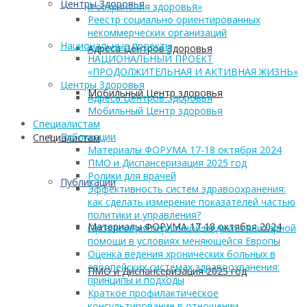
Центры Здоровья
и сохранения здоровья»
Реестр социально ориентированных
некоммерческих организаций
Национальные проекты
Адреса Центров Здоровья
НАЦИОНАЛЬНЫЙ ПРОЕКТ
«ПРОДОЛЖИТЕЛЬНАЯ И АКТИВНАЯ ЖИЗНЬ»
Центры Здоровья
Мобильный Центр здоровья
Адреса Центров Здоровья
Мобильный Центр здоровья
Cпециалистам
Публикации
Cпециалистам
Материалы ФОРУМА 17-18 октября 2024
ПМО и Диспансеризация 2025 год
Ролики для врачей
Публикации
Эффективность систем здравоохранения:
как сделать измерение показателей частью
политики и управления?
Материалы ФОРУМА 17-18 октября 2024
Организация первичной медико-санитарной
помощи в условиях меняющейся Европы
Оценка ведения хронических больных в
европейских системах здравоохранения:
ПМО и Диспансеризация 2025 год
принципы и подходы
Краткое профилактическое
консультирование в отношении