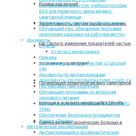
Ролики для врачей
употребления алкоголя: учебное пособие
ВОЗ для первичного звена медико-
санитарной помощи
Формирование здорового образа жизни
Эффективность систем здравоохранения:
Обучающий курс «Внедрение программ
укрепления здоровья на рабочем месте»
Документы
как сделать измерение показателей частью
Отчеты
Отчеты о мониторинге
Приказы
политики и управления?
Соглашение о сотрудничестве со школой
149
Документы по диспансеризации
ДОКУМЕНТЫ ПО ПРОФИЛАКТИКЕ COVID-19
Организация первичной медико-санитарной
Противодействие коррупции
Обучающие программы по вопросам
здорового питания
помощи в условиях меняющейся Европы
Методические рекомендации ФГБУ «НМИЦ
ТПМ»
Обеспечение безопасности пациентов
Журнал «Профи»
Оценка ведения хронических больных в
Методические рекомендации
Диспансеризация и профилактические