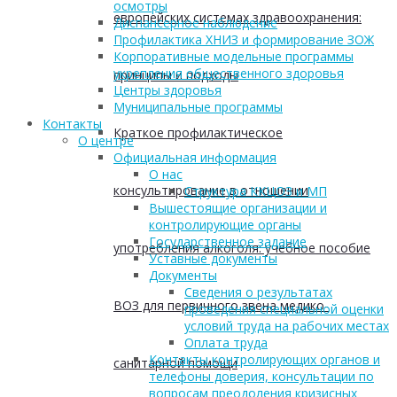
осмотры
европейских системах здравоохранения:
Диспансерное наблюдение
Профилактика ХНИЗ и формирование ЗОЖ
Корпоративные модельные программы
укрепления общественного здоровья
принципы и подходы
Центры здоровья
Муниципальные программы
Контакты
Краткое профилактическое
О центре
Официальная информация
О нас
консультирование в отношении
Структура ККЦОЗ и МП
Вышестоящие организации и
контролирующие органы
Государственное задание
употребления алкоголя: учебное пособие
Уставные документы
Документы
Сведения о результатах
ВОЗ для первичного звена медико-
проведения специальной оценки
условий труда на рабочих местах
Оплата труда
Контакты контролирующих органов и
санитарной помощи
телефоны доверия, консультации по
вопросам преодоления кризисных