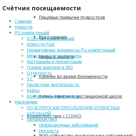
Счётчик посещаемости
Пищевые привычки подростков
Главная
Новости
РЦ компетенций
Вред курения
О центре компетенций
Новости РЦК
Нормативные документы РЦ компетенций
Методические материалы
Мифы о диабете
Материалы и презентации
График выездов в МО
Отчетность
Курение во время беременности
5 С
Проектная деятельность
Кейсы
Запись занятия в дистанционной школе
Контактная информация
Населению
ПО ВОПРОСАМ ПРЕОДОЛЕНИЯ КРИЗИСНЫХ
СИТУАЦИЙ
Взаимодействие с СОНКО
Профилактика
Инфекционных заболеваний
Инсульта
РОО «Общество профилактики заболеваний