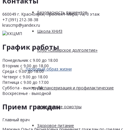
Контакты
Безопасность пациентов
660049 г. Красноярск, Проспект Мира, 7а, 3 этаж
+7 (391) 212-38-38
krascmp@yandex.ru
Школа ХНИЗ
График работы
Клуб «Сибирское долголетие»
Понедельник с 9.00 до 18.00
Вторник с 9.00 до 18.00
Здоровый образ жизни
Среда с 9.00 до 18.00
Четверг с 9.00 до 18.00
Пятница с 9.00 до 17.00
Суббота - выходной
Диспансеризация и профилактические
Воскресенье - выходной
Прием граждан
медицинские осмотры
Главный врач
Здоровое питание
Маркина Ольга Леонидовна принимает граждан по средам с