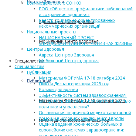
Центры Здоровья
Взаимодействие с СОНКО
РОО «Общество профилактики заболеваний
и сохранения здоровья»
Реестр социально ориентированных
Адреса Центров Здоровья
некоммерческих организаций
Национальные проекты
НАЦИОНАЛЬНЫЙ ПРОЕКТ
Мобильный Центр здоровья
«ПРОДОЛЖИТЕЛЬНАЯ И АКТИВНАЯ ЖИЗНЬ»
Центры Здоровья
Адреса Центров Здоровья
Мобильный Центр здоровья
Cпециалистам
Cпециалистам
Публикации
Материалы ФОРУМА 17-18 октября 2024
Публикации
ПМО и Диспансеризация 2025 год
Ролики для врачей
Эффективность систем здравоохранения:
Материалы ФОРУМА 17-18 октября 2024
как сделать измерение показателей частью
политики и управления?
Организация первичной медико-санитарной
помощи в условиях меняющейся Европы
ПМО и Диспансеризация 2025 год
Оценка ведения хронических больных в
европейских системах здравоохранения:
принципы и подходы