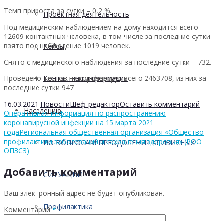
Темп прироста за сутки – 0,2 %.
Проектная деятельность
Под медицинским наблюдением на дому находится всего
12609 контактных человека, в том числе за последние сутки
взято под наблюдение 1019 человек.
Кейсы
Снято с медицинского наблюдения за последние сутки – 732.
Проведено тестов на коронавирус всего 2463708, из них за
Контактная информация
последние сутки 947.
16.03.2021
Новости
Шеф-редактор
Оставить комментарий
Населению
Оперативная информация по распространению
коронавирусной инфекции на 15 марта 2021
года
Региональная общественная организация «Общество
профилактики заболеваний и сохранения здоровья» (РОО
ПО ВОПРОСАМ ПРЕОДОЛЕНИЯ КРИЗИСНЫХ
ОПЗСЗ)
Добавить комментарий
СИТУАЦИЙ
Ваш электронный адрес не будет опубликован.
Профилактика
Комментарий
*