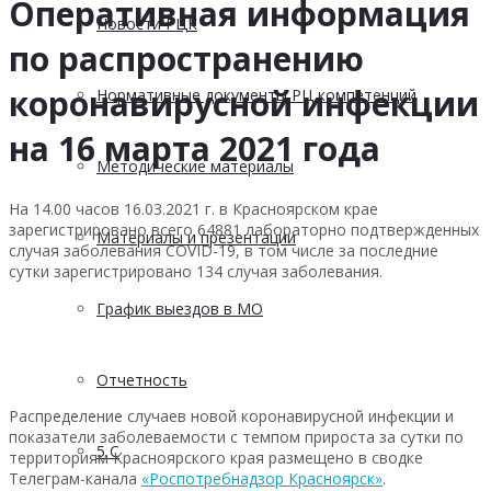
Оперативная информация
Новости РЦК
по распространению
коронавирусной инфекции
Нормативные документы РЦ компетенций
на 16 марта 2021 года
Методические материалы
На 14.00 часов 16.03.2021 г. в Красноярском крае
зарегистрировано всего 64881 лабораторно подтвержденных
Материалы и презентации
случая заболевания COVID-19, в том числе за последние
сутки зарегистрировано 134 случая заболевания.
График выездов в МО
Отчетность
Распределение случаев новой коронавирусной инфекции и
показатели заболеваемости с темпом прироста за сутки по
5 С
территориям Красноярского края размещено в сводке
Телеграм-канала
«Роспотребнадзор Красноярск»
.