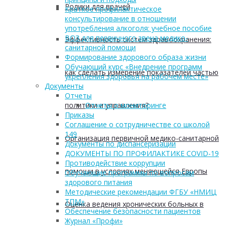
Ролики для врачей
Краткое профилактическое
консультирование в отношении
употребления алкоголя: учебное пособие
ВОЗ для первичного звена медико-
Эффективность систем здравоохранения:
санитарной помощи
Формирование здорового образа жизни
Обучающий курс «Внедрение программ
как сделать измерение показателей частью
укрепления здоровья на рабочем месте»
Документы
Отчеты
политики и управления?
Отчеты о мониторинге
Приказы
Соглашение о сотрудничестве со школой
149
Организация первичной медико-санитарной
Документы по диспансеризации
ДОКУМЕНТЫ ПО ПРОФИЛАКТИКЕ COVID-19
Противодействие коррупции
помощи в условиях меняющейся Европы
Обучающие программы по вопросам
здорового питания
Методические рекомендации ФГБУ «НМИЦ
ТПМ»
Оценка ведения хронических больных в
Обеспечение безопасности пациентов
Журнал «Профи»