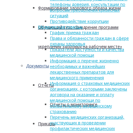
телефоны доверия, консультации по
Формирование здорового образа жизни
вопросам преодоления кризисных
ситуаций
Противодействие коррупции
Медицинская помощь
Обучающий курс «Внедрение программ
График приема граждан
Права и обязанности граждан в сфере
охраны здоровья
укрепления здоровья на рабочем месте»
Показатели доступности и качества
медицинской помощи
Информация о перечне жизненно
Документы
необходимых и важнейших
лекарственных препаратов для
медицинского применения
Информация о страховых медицинских
Отчеты
организациях, с которыми заключены
договора на оказание и оплату
медицинской помощи по
Отчеты о мониторинге
обязательному медицинскому
страхованию
Перечень медицинских организаций,
участвующих в проведении
Приказы
профилактических медицинских