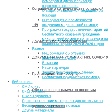
осмотров и диспансеризации
взрослого населения
Соглашение о сотрудничестве со школой
О видах оказываемой медицинской
помощи
Информация о возможности
149
получения медицинской помощи
Программа государственных гарантий
бесплатного оказания гражданам
медицинской помощи на 2024 год и на
Документы по диспансеризации
плановый период 2025 и 2026 годов
Разное
Информация об отзывах
ДОКУМЕНТЫ ПО ПРОФИЛАКТИКЕ COVID-19
потребителей услуг
Вакансии
Наши партнеры
Защита персональных данных
Противодействие коррупции
Бесплатная юридическая помощь
Библиотека
СМИ о нас
Обучающие программы по вопросам
Видеоролики
Школы здоровья
Просветительские материалы для школьников
Бесплатная юридическая помощь
здорового питания
Другие материалы