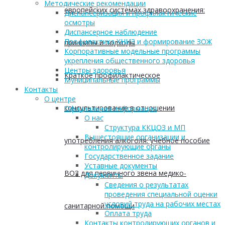
Методические рекомендации
европейских системах здравоохранения:
Диспансеризация и профилактические
осмотры
Диспансерное наблюдение
Профилактика ХНИЗ и формирование ЗОЖ
принципы и подходы
Корпоративные модельные программы
укрепления общественного здоровья
Центры здоровья
Краткое профилактическое
Муниципальные программы
Контакты
О центре
консультирование в отношении
Официальная информация
О нас
Структура ККЦОЗ и МП
Вышестоящие организации и
употребления алкоголя: учебное пособие
контролирующие органы
Государственное задание
Уставные документы
ВОЗ для первичного звена медико-
Документы
Сведения о результатах
проведения специальной оценки
условий труда на рабочих местах
санитарной помощи
Оплата труда
Контакты контролирующих органов и