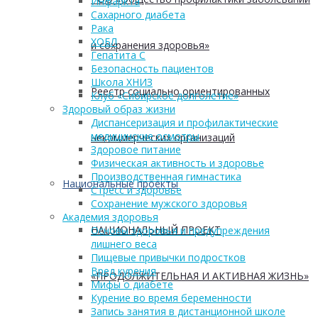
Инфаркта
Сахарного диабета
Рака
ХОБЛ
и сохранения здоровья»
Гепатита С
Безопасность пациентов
Школа ХНИЗ
Реестр социально ориентированных
Клуб «Сибирское долголетие»
Здоровый образ жизни
Диспансеризация и профилактические
медицинские осмотры
некоммерческих организаций
Здоровое питание
Физическая активность и здоровье
Производственная гимнастика
Национальные проекты
Стресс и здоровье
Сохранение мужского здоровья
Академия здоровья
НАЦИОНАЛЬНЫЙ ПРОЕКТ
Основы здоровья и предупреждения
лишнего веса
Пищевые привычки подростков
Вред курения
«ПРОДОЛЖИТЕЛЬНАЯ И АКТИВНАЯ ЖИЗНЬ»
Мифы о диабете
Курение во время беременности
Запись занятия в дистанционной школе