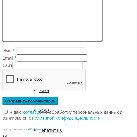
Инфекционных заболеваний
Инсульта
Имя
*
Инфаркта
Email
*
Сайт
Сахарного диабета
Рака
ХОБЛ
Я даю
согласие
на обработку персональных данных и
ознакомлен с
политикой конфиденциальности
доступен плагин
ATs Privacy Policy
©
Гепатита С