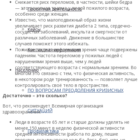
Снижается риск переломов, в частности, шейки бедра
— это основная травма у людей пожилого возраста,
Проектная деятельность
особенно среди женщин.
Известно, что малоподвижный образ жизни
увеличивает риск развития диабета 2 типа, сердечно-
Кейсы
сосудистых заболеваний, инсульта и смертности от
различных заболеваний. Движение в большинстве
случаев поможет этого избежать.
Пожилые люди с нарушениями зрения чаще подвержены
Контактная информация
падениям. Частота переломов у пожилых людей с
нарушениями зрения выше, чем у людей
соответствующего возраста с нормальным зрением. Во
Населению
многом это связано с тем, что физическая активность,
в некотором роде тренированность — позволяет лучше
контролировать своё тело в пространстве.
ПО ВОПРОСАМ ПРЕОДОЛЕНИЯ КРИЗИСНЫХ
Достаточно – это сколько?
Вот, что рекомендует Всемирная организация
СИТУАЦИЙ
здравоохранения:
Люди в возрасте 65 лет и старше должны уделять не
менее 150 минут в неделю физической активности
Профилактика
средней интенсивности (работа по дому, пешие
прогулки, скандинавская ходьба, йога, бег), или, не