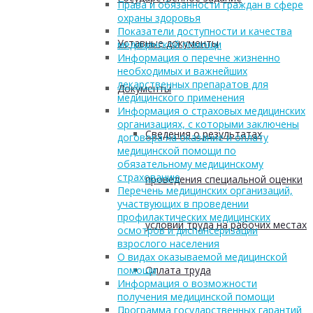
Права и обязанности граждан в сфере
охраны здоровья
Показатели доступности и качества
Уставные документы
медицинской помощи
Информация о перечне жизненно
необходимых и важнейших
лекарственных препаратов для
Документы
медицинского применения
Информация о страховых медицинских
организациях, с которыми заключены
Сведения о результатах
договора на оказание и оплату
медицинской помощи по
обязательному медицинскому
страхованию
проведения специальной оценки
Перечень медицинских организаций,
участвующих в проведении
профилактических медицинских
условий труда на рабочих местах
осмотров и диспансеризации
взрослого населения
О видах оказываемой медицинской
Оплата труда
помощи
Информация о возможности
получения медицинской помощи
Программа государственных гарантий