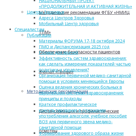
НАЦИОНАЛЬНЫЙ ПРОЕКТ
«ПРОДОЛЖИТЕЛЬНАЯ И АКТИВНАЯ ЖИЗНЬ»
Центры Здоровья
Методические рекомендации ФГБУ «НМИЦ
Адреса Центров Здоровья
Мобильный Центр здоровья
Cпециалистам
ТПМ»
Публикации
Материалы ФОРУМА 17-18 октября 2024
ПМО и Диспансеризация 2025 год
Обеспечение безопасности пациентов
Ролики для врачей
Эффективность систем здравоохранения:
как сделать измерение показателей частью
политики и управления?
Журнал «Профи»
Организация первичной медико-санитарной
помощи в условиях меняющейся Европы
Оценка ведения хронических больных в
Методические рекомендации
европейских системах здравоохранения:
принципы и подходы
Краткое профилактическое
консультирование в отношении
Диспансеризация и профилактические
употребления алкоголя: учебное пособие
ВОЗ для первичного звена медико-
санитарной помощи
осмотры
Формирование здорового образа жизни