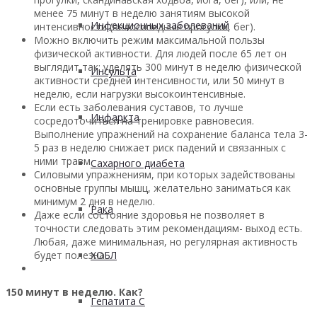
менее 75 минут в неделю занятиям высокой
Инфекционных заболеваний
интенсивности (велосипедные прогулки, бег).
Можно включить режим максимальной пользы
физической активности. Для людей после 65 лет он
выглядит так: уделять 300 минут в неделю физической
Инсульта
активности средней интенсивности, или 50 минут в
неделю, если нагрузки высокоинтенсивные.
Если есть заболевания суставов, то лучше
Инфаркта
сосредоточиться на тренировке равновесия.
Выполнение упражнений на сохранение баланса тела 3-
5 раз в неделю снижает риск падений и связанных с
ними травм.
Сахарного диабета
Силовыми упражнениям, при которых задействованы
основные группы мышц, желательно заниматься как
минимум 2 дня в неделю.
Рака
Даже если состояние здоровья не позволяет в
точности следовать этим рекомендациям- выход есть.
Любая, даже минимальная, но регулярная активность
будет полезна.
ХОБЛ
150 минут в неделю. Как?
Гепатита С