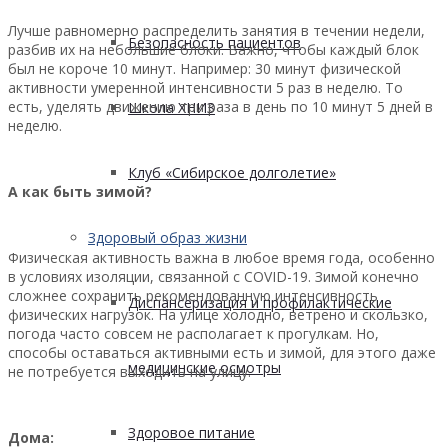
Лучше равномерно распределить занятия в течении недели,
Безопасность пациентов
разбив их на небольшие блоки. Важно, чтобы каждый блок
был не короче 10 минут. Например: 30 минут физической
активности умеренной интенсивности 5 раз в неделю. То
есть, уделять движению три раза в день по 10 минут 5 дней в
Школа ХНИЗ
неделю.
Клуб «Сибирское долголетие»
А как быть зимой?
Здоровый образ жизни
Физическая активность важна в любое время года, особенно
в условиях изоляции, связанной с COVID-19. Зимой конечно
сложнее сохранить рекомендованную интенсивность
Диспансеризация и профилактические
физических нагрузок. На улице холодно, ветрено и скользко,
погода часто совсем не располагает к прогулкам. Но,
способы оставаться активными есть и зимой, для этого даже
медицинские осмотры
не потребуется выходить на улицу.
Здоровое питание
Дома: