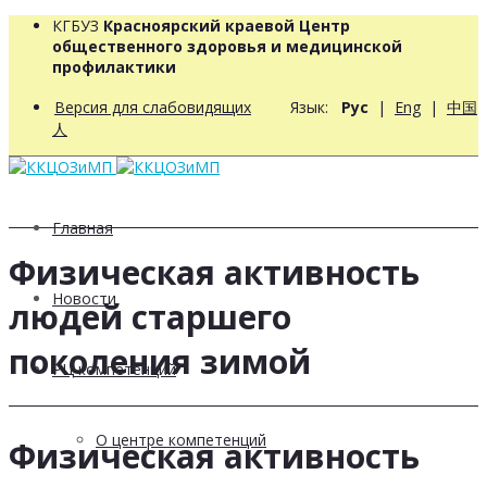
КГБУЗ
Красноярский краевой Центр
общественного здоровья и медицинской
профилактики
Версия для слабовидящих
Язык:
Рус
|
Eng
|
中国
人
Главная
Физическая активность
Новости
людей старшего
поколения зимой
РЦ компетенций
О центре компетенций
Физическая активность