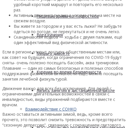
удобный короткий маршрут и повторить его несколько
раз.
Активные движения руками и ногами стоя на месте на
Пищевые привычки подростков
свежем воздухе.
Вы живете за городом и у вас есть лыжи? Не забудьте
одеться по погоде, не перекутаться и не очень легко.
Вред курения
Скандинавская ходьба — ходьба с двумя палками, ещё
один эффективный вид физической активности.
Если в регионе открыт доступ к общественным местам или,
Мифы о диабете
как совет на будущее, когда ограничения по COVID-19 будут
сняты- очень полезно посещать бассейн, аква тренировки.
Плавание — один из самых безопасных и полезных способов
Курение во время беременности
поддержания физической активности. Еще, можно посещать
занятия лечебной физкультурой.
Движение важно для всех без исключения. Для людей с
Запись занятия в дистанционной школе
ограничениями двигательных возможностей в связи с
инвалидностью, виды упражнений подбираются вместе с
врачом.
Взаимодействие с СОНКО
Важно оставаться активными зимой, ведь, кроме всего
прочего, это позволит снизить тревожность и предотвратить
“сезонную депрессию”, связанную с сокращением светового
РОО «Общество профилактики заболеваний