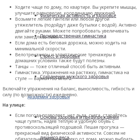
Ходите чаще по дому, по квартире. Вы укрепите мышцы,
улучшите равновесие, координацию движений.
Физическая активность и здоровье
Возьмите легкие гантели или любой другой
утяжелитель (подойдут даже бутылки с водой). Активно
двигайте руками. Можете попробовать увеличивать
Производственная гимнастика
или замедлять темп.
Если дома есть беговая дорожка, можно ходить на
минимальной скорости.
Велотренажеры и эллиптические тренажеры в
Стресс и здоровье
домашних условиях также будут полезны.
Танцы — тоже отличный способ быть активным.
Гимнастика. Упражнения на растяжку, гимнастика на
Сохранение мужского здоровья
стуле — вариантов много.
Включайте упражнения на баланс, выносливость, гибкость и
силу (по возможности) ежедневно.
Академия здоровья
На улице:
Если погода позволяет, нет льда, снега, старайтесь
Основы здоровья и предупреждения
чаще гулять, надев теплую и удобную обувь с
противоскользящей подошвой. Пешая прогулка —
прекрасный вид физической активности. Совсем не
лишнего веса
обязательно уходить далеко от дома, можно выбрать