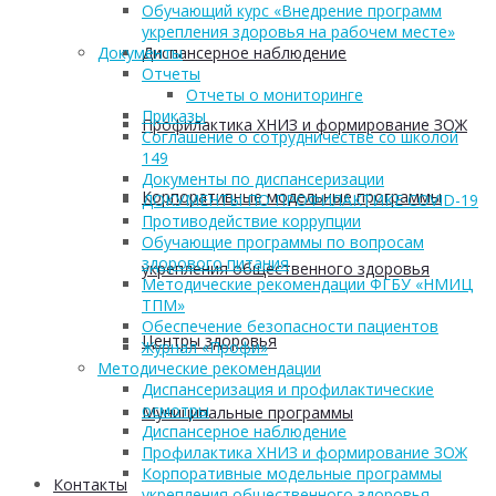
Обучающий курс «Внедрение программ
укрепления здоровья на рабочем месте»
Диспансерное наблюдение
Документы
Отчеты
Отчеты о мониторинге
Приказы
Профилактика ХНИЗ и формирование ЗОЖ
Соглашение о сотрудничестве со школой
149
Документы по диспансеризации
Корпоративные модельные программы
ДОКУМЕНТЫ ПО ПРОФИЛАКТИКЕ COVID-19
Противодействие коррупции
Обучающие программы по вопросам
здорового питания
укрепления общественного здоровья
Методические рекомендации ФГБУ «НМИЦ
ТПМ»
Обеспечение безопасности пациентов
Центры здоровья
Журнал «Профи»
Методические рекомендации
Диспансеризация и профилактические
осмотры
Муниципальные программы
Диспансерное наблюдение
Профилактика ХНИЗ и формирование ЗОЖ
Корпоративные модельные программы
Контакты
укрепления общественного здоровья