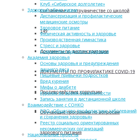
Клуб «Сибирское долголетие»
Здоровый образ жизни
Соглашение о сотрудничестве со школой
Диспансеризация и профилактические
медицинские осмотры
Здоровое питание
149
Физическая активность и здоровье
Производственная гимнастика
Стресс и здоровье
Документы по диспансеризации
Сохранение мужского здоровья
Академия здоровья
Основы здоровья и предупреждения
лишнего веса
ДОКУМЕНТЫ ПО ПРОФИЛАКТИКЕ COVID-19
Пищевые привычки подростков
Вред курения
Мифы о диабете
Противодействие коррупции
Курение во время беременности
Запись занятия в дистанционной школе
Взаимодействие с СОНКО
РОО «Общество профилактики заболеваний
Обучающие программы по вопросам
и сохранения здоровья»
Реестр социально ориентированных
некоммерческих организаций
здорового питания
Национальные проекты