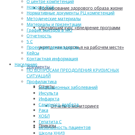
О центре компетенций
Новости РЦК
Формирование здорового образа жизни
Нормативные документы РЦ компетенций
Методические материалы
Материалы и презентации
Обучающий курс «Внедрение программ
График выездов в МО
Отчетность
5 С
укрепления здоровья на рабочем месте»
Проектная деятельность
Кейсы
Контактная информация
Населению
Документы
ПО ВОПРОСАМ ПРЕОДОЛЕНИЯ КРИЗИСНЫХ
СИТУАЦИЙ
Профилактика
Отчеты
Инфекционных заболеваний
Инсульта
Инфаркта
Сахарного диабета
Отчеты о мониторинге
Рака
ХОБЛ
Гепатита С
Приказы
Безопасность пациентов
Школа ХНИЗ