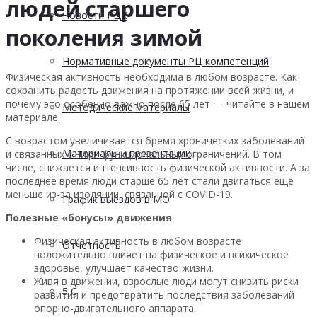
людей старшего
Новости РЦК
поколения зимой
Нормативные документы РЦ компетенций
Физическая активность необходима в любом возрасте. Как
сохранить радость движения на протяжении всей жизни, и
почему это особенно важно после 65 лет — читайте в нашем
Методические материалы
материале.
С возрастом увеличивается бремя хронических заболеваний
Материалы и презентации
и связанных с ними функциональных ограничений. В том
числе, снижается интенсивность физической активности. А за
последнее время люди старше 65 лет стали двигаться еще
меньше из-за изоляции, связанной с COVID-19.
График выездов в МО
Полезные «бонусы» движения
Физическая активность в любом возрасте
Отчетность
положительно влияет на физическое и психическое
здоровье, улучшает качество жизни.
Живя в движении, взрослые люди могут снизить риски
5 С
развития и предотвратить последствия заболеваний
опорно-двигательного аппарата.