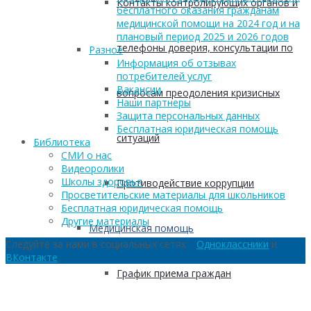
Контакты контролирующих органов и
бесплатного оказания гражданам
медицинской помощи на 2024 год и на
плановый период 2025 и 2026 годов
телефоны доверия, консультации по
Разное
Информация об отзывах
потребителей услуг
Вакансии
вопросам преодоления кризисных
Наши партнеры
Защита персональных данных
Бесплатная юридическая помощь
ситуаций
Библиотека
СМИ о нас
Видеоролики
Школы здоровья
Противодействие коррупции
Просветительские материалы для школьников
Бесплатная юридическая помощь
Другие материалы
Медицинская помощь
Следуйте за нами в социальных сетях:
Одноклассники
и
ВКонтакте
График приема граждан