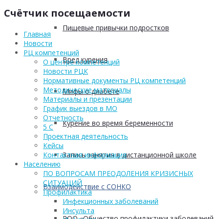
Счётчик посещаемости
Пищевые привычки подростков
Главная
Новости
РЦ компетенций
Вред курения
О центре компетенций
Новости РЦК
Нормативные документы РЦ компетенций
Методические материалы
Мифы о диабете
Материалы и презентации
График выездов в МО
Отчетность
Курение во время беременности
5 С
Проектная деятельность
Кейсы
Запись занятия в дистанционной школе
Контактная информация
Населению
ПО ВОПРОСАМ ПРЕОДОЛЕНИЯ КРИЗИСНЫХ
СИТУАЦИЙ
Взаимодействие с СОНКО
Профилактика
Инфекционных заболеваний
Инсульта
РОО «Общество профилактики заболеваний