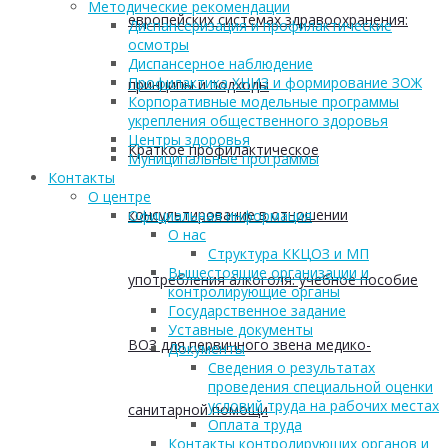
Методические рекомендации
европейских системах здравоохранения:
Диспансеризация и профилактические
осмотры
Диспансерное наблюдение
Профилактика ХНИЗ и формирование ЗОЖ
принципы и подходы
Корпоративные модельные программы
укрепления общественного здоровья
Центры здоровья
Краткое профилактическое
Муниципальные программы
Контакты
О центре
консультирование в отношении
Официальная информация
О нас
Структура ККЦОЗ и МП
Вышестоящие организации и
употребления алкоголя: учебное пособие
контролирующие органы
Государственное задание
Уставные документы
ВОЗ для первичного звена медико-
Документы
Сведения о результатах
проведения специальной оценки
условий труда на рабочих местах
санитарной помощи
Оплата труда
Контакты контролирующих органов и