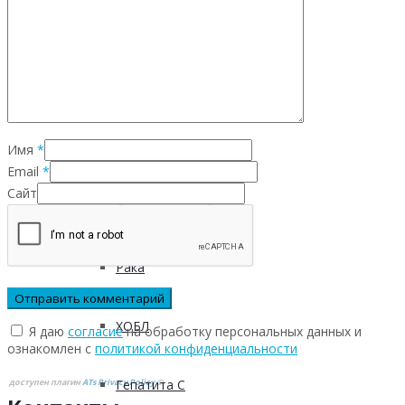
Инфекционных заболеваний
Инсульта
Имя
*
Инфаркта
Email
*
Сайт
Сахарного диабета
Рака
ХОБЛ
Я даю
согласие
на обработку персональных данных и
ознакомлен с
политикой конфиденциальности
доступен плагин
ATs Privacy Policy
©
Гепатита С