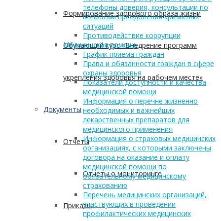
телефоны доверия, консультации по
Формирование здорового образа жизни
вопросам преодоления кризисных
ситуаций
Противодействие коррупции
Медицинская помощь
Обучающий курс «Внедрение программ
График приема граждан
Права и обязанности граждан в сфере
охраны здоровья
укрепления здоровья на рабочем месте»
Показатели доступности и качества
медицинской помощи
Информация о перечне жизненно
Документы
необходимых и важнейших
лекарственных препаратов для
медицинского применения
Информация о страховых медицинских
Отчеты
организациях, с которыми заключены
договора на оказание и оплату
медицинской помощи по
Отчеты о мониторинге
обязательному медицинскому
страхованию
Перечень медицинских организаций,
участвующих в проведении
Приказы
профилактических медицинских