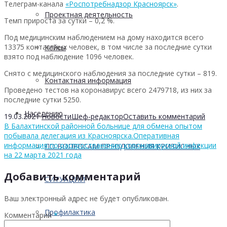
Телеграм-канала
«Роспотребнадзор Красноярск»
.
Проектная деятельность
Темп прироста за сутки – 0,2 %.
Под медицинским наблюдением на дому находится всего
13375 контактных человек, в том числе за последние сутки
Кейсы
взято под наблюдение 1096 человек.
Снято с медицинского наблюдения за последние сутки – 819.
Контактная информация
Проведено тестов на коронавирус всего 2479718, из них за
последние сутки 5250.
Населению
19.03.2021
Новости
Шеф-редактор
Оставить комментарий
В Балахтинской районной больнице для обмена опытом
побывала делегация из Красноярска.
Оперативная
информация по распространению коронавирусной инфекции
ПО ВОПРОСАМ ПРЕОДОЛЕНИЯ КРИЗИСНЫХ
на 22 марта 2021 года
Добавить комментарий
СИТУАЦИЙ
Ваш электронный адрес не будет опубликован.
Профилактика
Комментарий
*