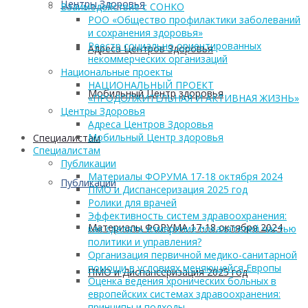
Центры Здоровья
Взаимодействие с СОНКО
РОО «Общество профилактики заболеваний
и сохранения здоровья»
Реестр социально ориентированных
Адреса Центров Здоровья
некоммерческих организаций
Национальные проекты
НАЦИОНАЛЬНЫЙ ПРОЕКТ
Мобильный Центр здоровья
«ПРОДОЛЖИТЕЛЬНАЯ И АКТИВНАЯ ЖИЗНЬ»
Центры Здоровья
Адреса Центров Здоровья
Мобильный Центр здоровья
Cпециалистам
Cпециалистам
Публикации
Материалы ФОРУМА 17-18 октября 2024
Публикации
ПМО и Диспансеризация 2025 год
Ролики для врачей
Эффективность систем здравоохранения:
Материалы ФОРУМА 17-18 октября 2024
как сделать измерение показателей частью
политики и управления?
Организация первичной медико-санитарной
помощи в условиях меняющейся Европы
ПМО и Диспансеризация 2025 год
Оценка ведения хронических больных в
европейских системах здравоохранения:
принципы и подходы