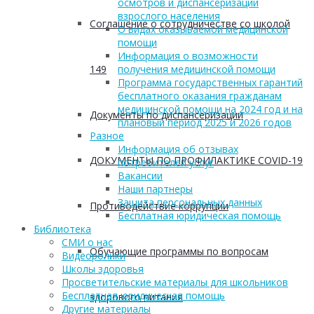
осмотров и диспансеризации
взрослого населения
Соглашение о сотрудничестве со школой
О видах оказываемой медицинской
помощи
Информация о возможности
149
получения медицинской помощи
Программа государственных гарантий
бесплатного оказания гражданам
медицинской помощи на 2024 год и на
Документы по диспансеризации
плановый период 2025 и 2026 годов
Разное
Информация об отзывах
ДОКУМЕНТЫ ПО ПРОФИЛАКТИКЕ COVID-19
потребителей услуг
Вакансии
Наши партнеры
Защита персональных данных
Противодействие коррупции
Бесплатная юридическая помощь
Библиотека
СМИ о нас
Обучающие программы по вопросам
Видеоролики
Школы здоровья
Просветительские материалы для школьников
Бесплатная юридическая помощь
здорового питания
Другие материалы