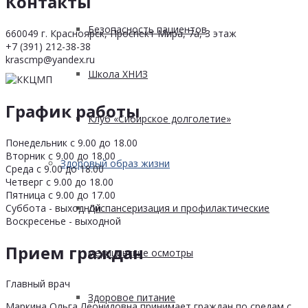
Контакты
Безопасность пациентов
660049 г. Красноярск, Проспект Мира, 7а, 3 этаж
+7 (391) 212-38-38
krascmp@yandex.ru
Школа ХНИЗ
График работы
Клуб «Сибирское долголетие»
Понедельник с 9.00 до 18.00
Вторник с 9.00 до 18.00
Здоровый образ жизни
Среда с 9.00 до 18.00
Четверг с 9.00 до 18.00
Пятница с 9.00 до 17.00
Суббота - выходной
Диспансеризация и профилактические
Воскресенье - выходной
Прием граждан
медицинские осмотры
Главный врач
Здоровое питание
Маркина Ольга Леонидовна принимает граждан по средам с