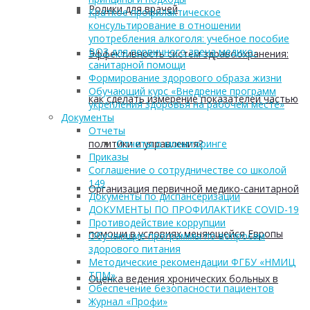
Ролики для врачей
Краткое профилактическое
консультирование в отношении
употребления алкоголя: учебное пособие
ВОЗ для первичного звена медико-
Эффективность систем здравоохранения:
санитарной помощи
Формирование здорового образа жизни
Обучающий курс «Внедрение программ
как сделать измерение показателей частью
укрепления здоровья на рабочем месте»
Документы
Отчеты
политики и управления?
Отчеты о мониторинге
Приказы
Соглашение о сотрудничестве со школой
149
Организация первичной медико-санитарной
Документы по диспансеризации
ДОКУМЕНТЫ ПО ПРОФИЛАКТИКЕ COVID-19
Противодействие коррупции
помощи в условиях меняющейся Европы
Обучающие программы по вопросам
здорового питания
Методические рекомендации ФГБУ «НМИЦ
ТПМ»
Оценка ведения хронических больных в
Обеспечение безопасности пациентов
Журнал «Профи»