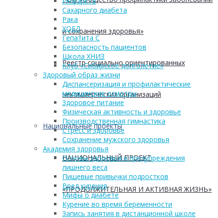
Инфаркта
Сахарного диабета
Рака
ХОБЛ
и сохранения здоровья»
Гепатита С
Безопасность пациентов
Школа ХНИЗ
Реестр социально ориентированных
Клуб «Сибирское долголетие»
Здоровый образ жизни
Диспансеризация и профилактические
медицинские осмотры
некоммерческих организаций
Здоровое питание
Физическая активность и здоровье
Производственная гимнастика
Национальные проекты
Стресс и здоровье
Сохранение мужского здоровья
Академия здоровья
НАЦИОНАЛЬНЫЙ ПРОЕКТ
Основы здоровья и предупреждения
лишнего веса
Пищевые привычки подростков
Вред курения
«ПРОДОЛЖИТЕЛЬНАЯ И АКТИВНАЯ ЖИЗНЬ»
Мифы о диабете
Курение во время беременности
Запись занятия в дистанционной школе