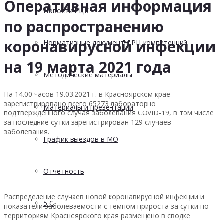
Оперативная информация
Новости РЦК
по распространению
коронавирусной инфекции
Нормативные документы РЦ компетенций
на 19 марта 2021 года
Методические материалы
На 14.00 часов 19.03.2021 г. в Красноярском крае
зарегистрировано всего 65273 лабораторно
Материалы и презентации
подтвержденного случая заболевания COVID-19, в том числе
за последние сутки зарегистрирован 129 случаев
заболевания.
График выездов в МО
Отчетность
Распределение случаев новой коронавирусной инфекции и
5 С
показатели заболеваемости с темпом прироста за сутки по
территориям Красноярского края размещено в сводке