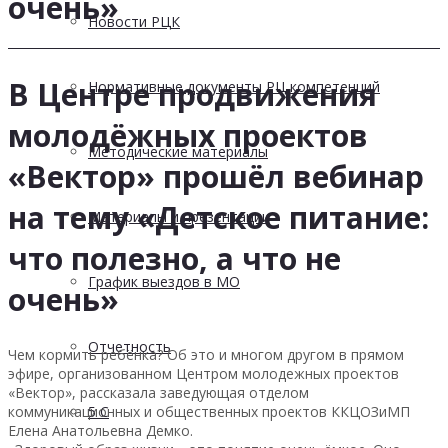
очень»
Новости РЦК
В Центре продвижения
Нормативные документы РЦ компетенций
молодёжных проектов
Методические материалы
«Вектор» прошёл вебинар
на тему «Детское питание:
Материалы и презентации
что полезно, а что не
График выездов в МО
очень»
Отчетность
Чем кормить ребёнка? Об это и многом другом в прямом
эфире, организованном Центром молодежных проектов
«Вектор», рассказала заведующая отделом
коммуникационных и общественных проектов ККЦОЗиМП
5 С
Елена Анатольевна Демко.