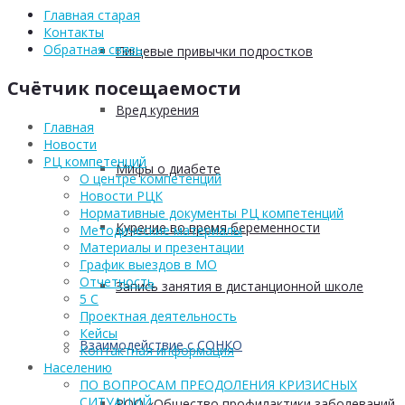
Главная старая
Контакты
Обратная связь
Пищевые привычки подростков
Счётчик посещаемости
Вред курения
Главная
Новости
РЦ компетенций
Мифы о диабете
О центре компетенций
Новости РЦК
Нормативные документы РЦ компетенций
Курение во время беременности
Методические материалы
Материалы и презентации
График выездов в МО
Отчетность
Запись занятия в дистанционной школе
5 С
Проектная деятельность
Кейсы
Взаимодействие с СОНКО
Контактная информация
Населению
ПО ВОПРОСАМ ПРЕОДОЛЕНИЯ КРИЗИСНЫХ
СИТУАЦИЙ
РОО «Общество профилактики заболеваний