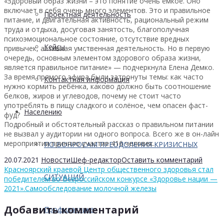
«Здоровый образ жизни – это понятие очень ёмкое. Оно
включает в себя очень много элементов. Это и правильное
Проектная деятельность
питание, и двигательная активность, рациональный режим
труда и отдыха, досуговая занятость, благополучная
психоэмоциональное состояние, отсутствие вредных
Кейсы
привычек, активная умственная деятельность. Но в первую
очередь, основным элементом здорового образа жизни,
является правильное питание» — подчеркнула Елена Демко.
За время прямого эфира были затронуты темы: как часто
Контактная информация
нужно кормить ребёнка, каково должно быть соотношение
белков, жиров и углеводов, почему не стоит часто
употреблять в пищу сладкого и солёное, чем опасен фаст-
Населению
фуд?
Подробный и обстоятельный рассказ о правильном питании
не вызвал у аудитории ни одного вопроса. Всего же в он-лайн
мероприятии приняло участие 416 человек.
ПО ВОПРОСАМ ПРЕОДОЛЕНИЯ КРИЗИСНЫХ
20.07.2021
Новости
Шеф-редактор
Оставить комментарий
Красноярский краевой Центр общественного здоровья стал
СИТУАЦИЙ
победителем во Всероссийском конкурсе «Здоровье нации —
2021».
Самообследование молочной железы
Добавить комментарий
Профилактика