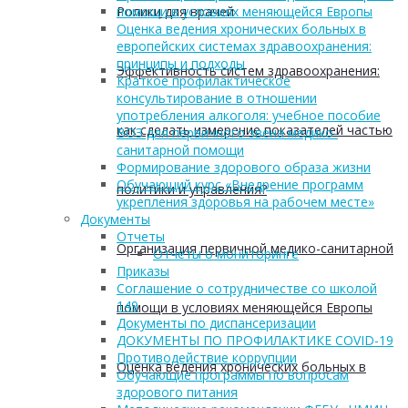
Ролики для врачей
помощи в условиях меняющейся Европы
Оценка ведения хронических больных в
европейских системах здравоохранения:
принципы и подходы
Эффективность систем здравоохранения:
Краткое профилактическое
консультирование в отношении
употребления алкоголя: учебное пособие
как сделать измерение показателей частью
ВОЗ для первичного звена медико-
санитарной помощи
Формирование здорового образа жизни
Обучающий курс «Внедрение программ
политики и управления?
укрепления здоровья на рабочем месте»
Документы
Отчеты
Организация первичной медико-санитарной
Отчеты о мониторинге
Приказы
Соглашение о сотрудничестве со школой
149
помощи в условиях меняющейся Европы
Документы по диспансеризации
ДОКУМЕНТЫ ПО ПРОФИЛАКТИКЕ COVID-19
Противодействие коррупции
Оценка ведения хронических больных в
Обучающие программы по вопросам
здорового питания