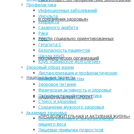
Профилактика
Инфекционных заболеваний
Инсульта
и сохранения здоровья»
Инфаркта
Сахарного диабета
Рака
Реестр социально ориентированных
ХОБЛ
Гепатита С
Безопасность пациентов
Школа ХНИЗ
некоммерческих организаций
Клуб «Сибирское долголетие»
Здоровый образ жизни
Диспансеризация и профилактические
Национальные проекты
медицинские осмотры
Здоровое питание
Физическая активность и здоровье
Производственная гимнастика
НАЦИОНАЛЬНЫЙ ПРОЕКТ
Стресс и здоровье
Сохранение мужского здоровья
Академия здоровья
«ПРОДОЛЖИТЕЛЬНАЯ И АКТИВНАЯ ЖИЗНЬ»
Основы здоровья и предупреждения
лишнего веса
Пищевые привычки подростков