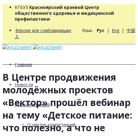
КГБУЗ
Красноярский краевой Центр
общественного здоровья и медицинской
профилактики
Версия для слабовидящих
Язык:
Рус
|
Eng
|
中国
人
Главная
В Центре продвижения
Новости
молодёжных проектов
«Вектор» прошёл вебинар
РЦ компетенций
на тему «Детское питание:
что полезно, а что не
О центре компетенций