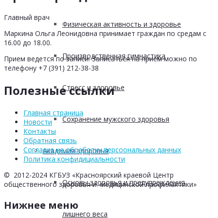
Главный врач
Физическая активность и здоровье
Маркина Ольга Леонидовна принимает граждан по средам с
16.00 до 18.00.
Производственная гимнастика
Прием ведется по записи. Записаться на прием можно по
телефону +7 (391) 212-38-38
Полезные ссылки
Стресс и здоровье
Главная страница
Сохранение мужского здоровья
Новости
Контакты
Обратная связь
Согласие на обработку персоональных данных
Академия здоровья
Политика конфидициальности
© 2012-2024 КГБУЗ «Красноярский краевой Центр
Основы здоровья и предупреждения
общественного здоровья и медицинской профилактики»
Нижнее меню
лишнего веса