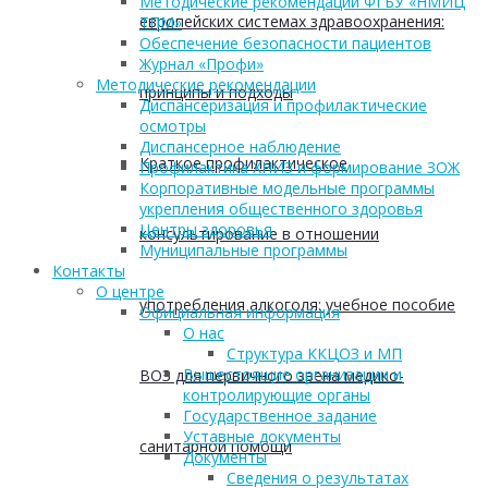
Методические рекомендации ФГБУ «НМИЦ
европейских системах здравоохранения:
ТПМ»
Обеспечение безопасности пациентов
Журнал «Профи»
Методические рекомендации
принципы и подходы
Диспансеризация и профилактические
осмотры
Диспансерное наблюдение
Краткое профилактическое
Профилактика ХНИЗ и формирование ЗОЖ
Корпоративные модельные программы
укрепления общественного здоровья
Центры здоровья
консультирование в отношении
Муниципальные программы
Контакты
О центре
употребления алкоголя: учебное пособие
Официальная информация
О нас
Структура ККЦОЗ и МП
Вышестоящие организации и
ВОЗ для первичного звена медико-
контролирующие органы
Государственное задание
Уставные документы
санитарной помощи
Документы
Сведения о результатах