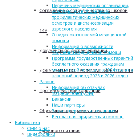
Перечень медицинских организаций,
Соглашение о сотрудничестве со школой
участвующих в проведении
профилактических медицинских
осмотров и диспансеризации
взрослого населения
149
О видах оказываемой медицинской
помощи
Информация о возможности
Документы по диспансеризации
получения медицинской помощи
Программа государственных гарантий
бесплатного оказания гражданам
медицинской помощи на 2024 год и на
ДОКУМЕНТЫ ПО ПРОФИЛАКТИКЕ COVID-19
плановый период 2025 и 2026 годов
Разное
Информация об отзывах
Противодействие коррупции
потребителей услуг
Вакансии
Наши партнеры
Обучающие программы по вопросам
Защита персональных данных
Бесплатная юридическая помощь
Библиотека
СМИ о нас
здорового питания
Видеоролики