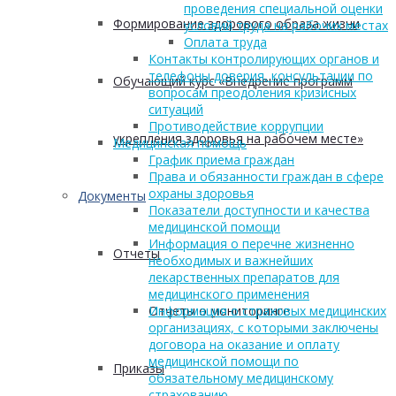
проведения специальной оценки
Формирование здорового образа жизни
условий труда на рабочих местах
Оплата труда
Контакты контролирующих органов и
телефоны доверия, консультации по
Обучающий курс «Внедрение программ
вопросам преодоления кризисных
ситуаций
Противодействие коррупции
укрепления здоровья на рабочем месте»
Медицинская помощь
График приема граждан
Права и обязанности граждан в сфере
охраны здоровья
Документы
Показатели доступности и качества
медицинской помощи
Информация о перечне жизненно
Отчеты
необходимых и важнейших
лекарственных препаратов для
медицинского применения
Отчеты о мониторинге
Информация о страховых медицинских
организациях, с которыми заключены
договора на оказание и оплату
медицинской помощи по
Приказы
обязательному медицинскому
страхованию