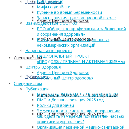
Вред курения
Центры Здоровья
Мифы о диабете
Курение во время беременности
Запись занятия в дистанционной школе
Адреса Центров Здоровья
Взаимодействие с СОНКО
РОО «Общество профилактики заболеваний
и сохранения здоровья»
Мобильный Центр здоровья
Реестр социально ориентированных
некоммерческих организаций
Национальные проекты
НАЦИОНАЛЬНЫЙ ПРОЕКТ
Cпециалистам
«ПРОДОЛЖИТЕЛЬНАЯ И АКТИВНАЯ ЖИЗНЬ»
Центры Здоровья
Адреса Центров Здоровья
Публикации
Мобильный Центр здоровья
Cпециалистам
Публикации
Материалы ФОРУМА 17-18 октября 2024
Материалы ФОРУМА 17-18 октября 2024
ПМО и Диспансеризация 2025 год
Ролики для врачей
Эффективность систем здравоохранения:
ПМО и Диспансеризация 2025 год
как сделать измерение показателей частью
политики и управления?
Организация первичной медико-санитарной