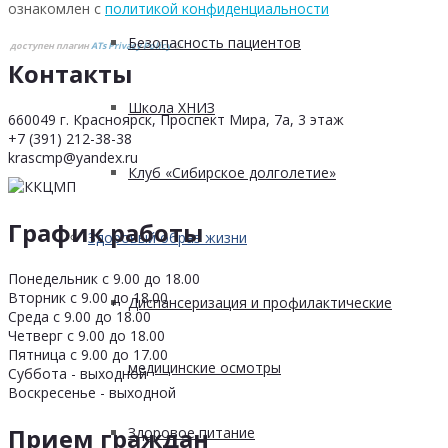
ознакомлен с
политикой конфиденциальности
Безопасность пациентов
доступен плагин
ATs Privacy Policy
©
Контакты
Школа ХНИЗ
660049 г. Красноярск, Проспект Мира, 7а, 3 этаж
+7 (391) 212-38-38
krascmp@yandex.ru
Клуб «Сибирское долголетие»
График работы
Здоровый образ жизни
Понедельник с 9.00 до 18.00
Вторник с 9.00 до 18.00
Диспансеризация и профилактические
Среда с 9.00 до 18.00
Четверг с 9.00 до 18.00
Пятница с 9.00 до 17.00
медицинские осмотры
Суббота - выходной
Воскресенье - выходной
Прием граждан
Здоровое питание