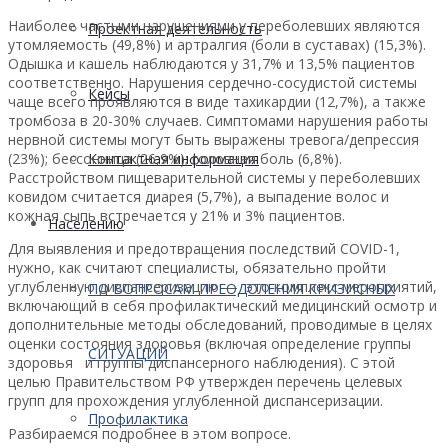
Наиболее частыми нарушениями у переболевших являются
Проектная деятельность
утомляемость (49,8%) и артралгия (боли в суставах) (15,3%).
Одышка и кашель наблюдаются у 31,7% и 13,5% пациентов
соответственно. Нарушения сердечно-сосудистой системы
Кейсы
чаще всего проявляются в виде тахикардии (12,7%), а также
тромбоза в 20-30% случаев. Симптомами нарушения работы
нервной системы могут быть выражены тревога/депрессия
(23%); бессонница (26,9%); головная боль (6,8%).
Контактная информация
Расстройством пищеварительной системы у переболевших
ковидом считается диарея (5,7%), а выпадение волос и
кожная сыпь встречается у 21% и 3% пациентов.
Населению
Для выявления и предотвращения последствий COVID-1,
нужно, как считают специалисты, обязательно пройти
углубленную диспансеризацию — это комплекс мероприятий,
ПО ВОПРОСАМ ПРЕОДОЛЕНИЯ КРИЗИСНЫХ
включающий в себя профилактический медицинский осмотр и
дополнительные методы обследований, проводимые в целях
оценки состояния здоровья (включая определение группы
СИТУАЦИЙ
здоровья и группы диспансерного наблюдения). С этой
целью Правительством РФ утвержден перечень целевых
групп для прохождения углубленной диспансеризации.
Профилактика
Разбираемся подробнее в этом вопросе.