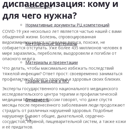
диспансеризация: кому и
Новости РЦК
для чего нужна?
Нормативные документы РЦ компетенций
COVID-19 уже несколько лет является частью нашей с вами
обыденной жизни. Болезнь, спровоцированная
видоизменяющимися штаммами вируса, похоже, не
Методические материалы
собирается отступать. Уже более 435 миллионов человек в
мире заразились, переболели, выздоровели и погибли от
опасного недуга.
Материалы и презентации
Что делать, чтобы максимально избежать последствий
тяжелой инфекции? Ответ прост: своевременно заниматься
профилактикой своего здоровья и здоровья своих близких.
График выездов в МО
Эксперты государственного национального медицинского
исследовательского центра терапии и профилактической
медицины Минздрава России говорят, что даже спустя
Отчетность
месяцы после перенесённого заболевания люди продолжают
страдать от различных нарушений здоровья. Подобные
нарушения бывают общие, дыхательной, сердечно-
5 С
сосудистой, нервной, пищеварительной систем, а также кожи
и её придатков.