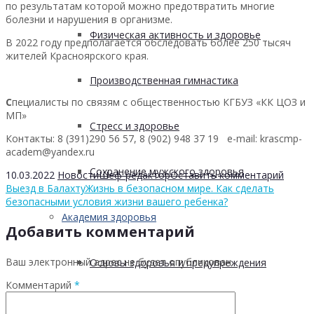
по результатам которой можно предотвратить многие
болезни и нарушения в организме.
Физическая активность и здоровье
В 2022 году предполагается обследовать более 250 тысяч
жителей Красноярского края.
Производственная гимнастика
С
пециалисты по связям с общественностью КГБУЗ «КК ЦОЗ и
МП»
Стресс и здоровье
Контакты: 8 (391)290 56 57, 8 (902) 948 37 19 е-mail: krascmp-
academ@yandex.ru
Сохранение мужского здоровья
10.03.2022
Новости
Шеф-редактор
Оставить комментарий
Выезд в Балахту
Жизнь в безопасном мире. Как сделать
безопасными условия жизни вашего ребенка?
Академия здоровья
Добавить комментарий
Ваш электронный адрес не будет опубликован.
Основы здоровья и предупреждения
Комментарий
*
лишнего веса