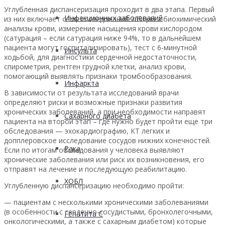
Углубленная диспансеризация проходит в два этапа. Первый
Инфекционных заболеваний
из них включает семь исследований: общий и биохимический
анализы крови, измерение насыщения крови кислородом
(сатурация – если сатурация ниже 94%, то в дальнейшем
пациента могут госпитализировать), тест с 6-минутной
Инсульта
ходьбой, для диагностики сердечной недостаточности,
спирометрия, рентген грудной клетки, анализ крови,
помогающий выявлять признаки тромбообразования.
Инфаркта
В зависимости от результата исследований врачи
определяют риски и возможные признаки развития
хронических заболеваний, а при необходимости направят
Сахарного диабета
пациента на второй этап – где нужно будет пройти еще три
обследования — эхокардиографию, КТ легких и
допплеровское исследование сосудов нижних конечностей.
Рака
Если по итогам обследования у человека выявляют
хронические заболевания или риск их возникновения, его
отправят на лечение и последующую реабилитацию.
ХОБЛ
Углубленную диспансеризацию необходимо пройти:
— пациентам с несколькими хроническими заболеваниями
(в особенности с сердечно-сосудистыми, бронхолегочными,
Гепатита С
онкологическими, а также с сахарным диабетом) которые