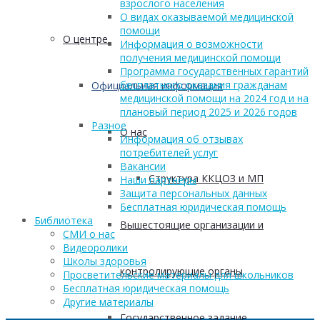
взрослого населения
О видах оказываемой медицинской
помощи
О центре
Информация о возможности
получения медицинской помощи
Программа государственных гарантий
бесплатного оказания гражданам
Официальная информация
медицинской помощи на 2024 год и на
плановый период 2025 и 2026 годов
Разное
О нас
Информация об отзывах
потребителей услуг
Вакансии
Структура ККЦОЗ и МП
Наши партнеры
Защита персональных данных
Бесплатная юридическая помощь
Библиотека
Вышестоящие организации и
СМИ о нас
Видеоролики
Школы здоровья
контролирующие органы
Просветительские материалы для школьников
Бесплатная юридическая помощь
Другие материалы
Государственное задание