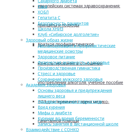
Сахарного диабета
европейских системах здравоохранения:
Рака
ХОБЛ
Гепатита С
Безопасность пациентов
принципы и подходы
Школа ХНИЗ
Клуб «Сибирское долголетие»
Здоровый образ жизни
Краткое профилактическое
Диспансеризация и профилактические
медицинские осмотры
Здоровое питание
Физическая активность и здоровье
консультирование в отношении
Производственная гимнастика
Стресс и здоровье
Сохранение мужского здоровья
употребления алкоголя: учебное пособие
Академия здоровья
Основы здоровья и предупреждения
лишнего веса
ВОЗ для первичного звена медико-
Пищевые привычки подростков
Вред курения
Мифы о диабете
Курение во время беременности
санитарной помощи
Запись занятия в дистанционной школе
Взаимодействие с СОНКО