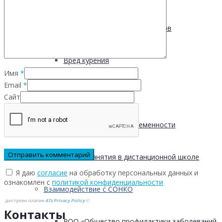
Пищевые привычки подростков
Вред курения
Имя
*
Email
*
Мифы о диабете
Сайт
Курение во время беременности
Запись занятия в дистанционной школе
Я даю
согласие
на обработку персональных данных и
ознакомлен с
политикой конфиденциальности
Взаимодействие с СОНКО
доступен плагин
ATs Privacy Policy
©
Контакты
РОО «Общество профилактики заболеваний