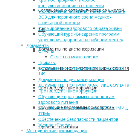
консультирование в отношении
Соглашение о сотрудничестве со школой
употребления алкоголя: учебное пособие
ВОЗ для первичного звена медико-
санитарной помощи
Формирование здорового образа жизни
149
Обучающий курс «Внедрение программ
укрепления здоровья на рабочем месте»
Документы
Документы по диспансеризации
Отчеты
Отчеты о мониторинге
Приказы
Соглашение о сотрудничестве со школой
ДОКУМЕНТЫ ПО ПРОФИЛАКТИКЕ COVID-19
149
Документы по диспансеризации
ДОКУМЕНТЫ ПО ПРОФИЛАКТИКЕ COVID-19
Противодействие коррупции
Противодействие коррупции
Обучающие программы по вопросам
здорового питания
Обучающие программы по вопросам
Методические рекомендации ФГБУ «НМИЦ
ТПМ»
Обеспечение безопасности пациентов
Журнал «Профи»
здорового питания
Методические рекомендации