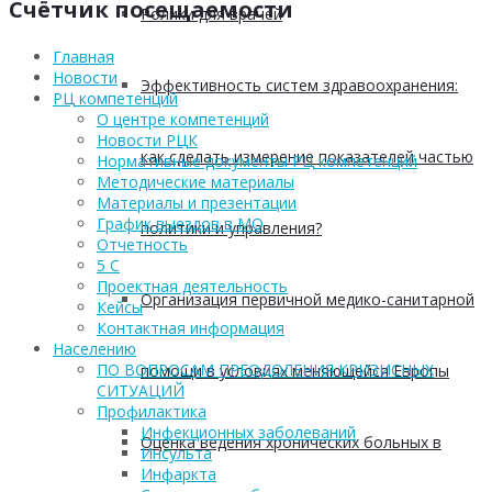
Счётчик посещаемости
Ролики для врачей
Главная
Новости
Эффективность систем здравоохранения:
РЦ компетенций
О центре компетенций
Новости РЦК
как сделать измерение показателей частью
Нормативные документы РЦ компетенций
Методические материалы
Материалы и презентации
График выездов в МО
политики и управления?
Отчетность
5 С
Проектная деятельность
Организация первичной медико-санитарной
Кейсы
Контактная информация
Населению
ПО ВОПРОСАМ ПРЕОДОЛЕНИЯ КРИЗИСНЫХ
помощи в условиях меняющейся Европы
СИТУАЦИЙ
Профилактика
Инфекционных заболеваний
Оценка ведения хронических больных в
Инсульта
Инфаркта