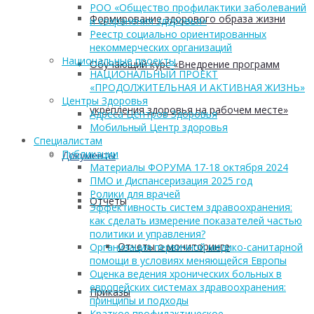
РОО «Общество профилактики заболеваний
Формирование здорового образа жизни
и сохранения здоровья»
Реестр социально ориентированных
некоммерческих организаций
Национальные проекты
Обучающий курс «Внедрение программ
НАЦИОНАЛЬНЫЙ ПРОЕКТ
«ПРОДОЛЖИТЕЛЬНАЯ И АКТИВНАЯ ЖИЗНЬ»
Центры Здоровья
укрепления здоровья на рабочем месте»
Адреса Центров Здоровья
Мобильный Центр здоровья
Cпециалистам
Публикации
Документы
Материалы ФОРУМА 17-18 октября 2024
ПМО и Диспансеризация 2025 год
Ролики для врачей
Отчеты
Эффективность систем здравоохранения:
как сделать измерение показателей частью
политики и управления?
Отчеты о мониторинге
Организация первичной медико-санитарной
помощи в условиях меняющейся Европы
Оценка ведения хронических больных в
европейских системах здравоохранения:
Приказы
принципы и подходы
Краткое профилактическое