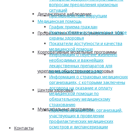
вопросам преодоления кризисных
ситуаций
Диспансерное наблюдение
Противодействие коррупции
Медицинская помощь
График приема граждан
Права и обязанности граждан в сфере
Профилактика ХНИЗ и формирование ЗОЖ
охраны здоровья
Показатели доступности и качества
медицинской помощи
Корпоративные модельные программы
Информация о перечне жизненно
необходимых и важнейших
лекарственных препаратов для
укрепления общественного здоровья
медицинского применения
Информация о страховых медицинских
организациях, с которыми заключены
договора на оказание и оплату
Центры здоровья
медицинской помощи по
обязательному медицинскому
страхованию
Муниципальные программы
Перечень медицинских организаций,
участвующих в проведении
профилактических медицинских
осмотров и диспансеризации
Контакты