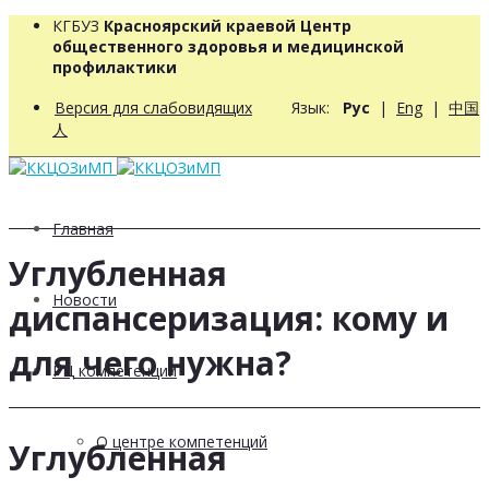
КГБУЗ
Красноярский краевой Центр
общественного здоровья и медицинской
профилактики
Версия для слабовидящих
Язык:
Рус
|
Eng
|
中国
人
Главная
Углубленная
Новости
диспансеризация: кому и
для чего нужна?
РЦ компетенций
О центре компетенций
Углубленная