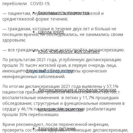
переболели COVID-19;
Безопасность пациентов
— пациентам, перенесшим COVID-19 в тяжелой и
среднетяжелой форме течения;
— гражданам, которые в течение двух лет и больше не
Школа ХНИЗ
посещали врачей, не обследовались, не занимались своим
здоровьем;
— все гражданам, которые хотят пройти диспансеризацию.
Клуб «Сибирское долголетие»
По результатам 2021 года, углубленную диспансеризацию
прошли 70 тысяч жителей края, в первую очередь лица,
Здоровый образ жизни
имеющие первую либо вторую группы хронических
неинфекционных заболеваний.
По итогам диспансеризации 2021 года выявлены у 57,1%
Диспансеризация и профилактические
пациентов признаки тромбоза нижних конечностей; пост
воспалительные изменения в легких у 11,7% прошедших
обследование; структурные и функциональные изменения в
сердце у 46,1% пациентов. Медицинскую реабилитацию
медицинские осмотры
прошли 30% переболевших.
Врачи рекомендуют, после перенесенной инфекции,
Здоровое питание
проверить состояние здоровья с помощью диспансеризации,