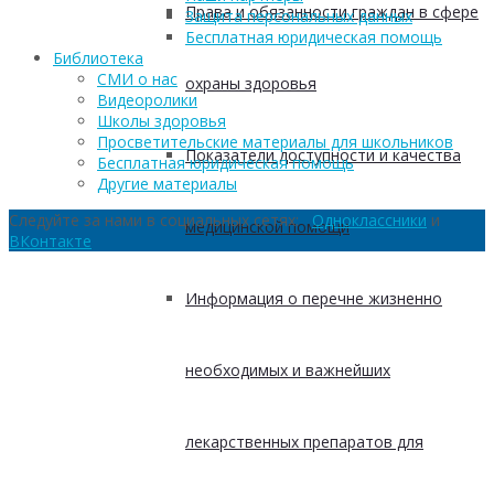
Права и обязанности граждан в сфере
Защита персональных данных
Бесплатная юридическая помощь
Библиотека
СМИ о нас
охраны здоровья
Видеоролики
Школы здоровья
Просветительские материалы для школьников
Показатели доступности и качества
Бесплатная юридическая помощь
Другие материалы
Следуйте за нами в социальных сетях:
Одноклассники
и
медицинской помощи
ВКонтакте
Информация о перечне жизненно
необходимых и важнейших
лекарственных препаратов для