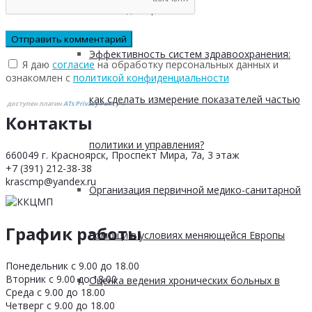
Ролики для врачей
Эффективность систем здравоохранения:
Я даю
согласие
на обработку персональных данных и
ознакомлен с
политикой конфиденциальности
как сделать измерение показателей частью
доступен плагин
ATs Privacy Policy
©
Контакты
политики и управления?
660049 г. Красноярск, Проспект Мира, 7а, 3 этаж
+7 (391) 212-38-38
krascmp@yandex.ru
Организация первичной медико-санитарной
График работы
помощи в условиях меняющейся Европы
Понедельник с 9.00 до 18.00
Вторник с 9.00 до 18.00
Оценка ведения хронических больных в
Среда с 9.00 до 18.00
Четверг с 9.00 до 18.00