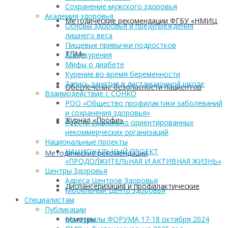
Сохранение мужского здоровья
Академия здоровья
Методические рекомендации ФГБУ «НМИЦ
Основы здоровья и предупреждения
лишнего веса
Пищевые привычки подростков
ТПМ»
Вред курения
Мифы о диабете
Курение во время беременности
Запись занятия в дистанционной школе
Обеспечение безопасности пациентов
Взаимодействие с СОНКО
РОО «Общество профилактики заболеваний
и сохранения здоровья»
Журнал «Профи»
Реестр социально ориентированных
некоммерческих организаций
Национальные проекты
НАЦИОНАЛЬНЫЙ ПРОЕКТ
Методические рекомендации
«ПРОДОЛЖИТЕЛЬНАЯ И АКТИВНАЯ ЖИЗНЬ»
Центры Здоровья
Адреса Центров Здоровья
Диспансеризация и профилактические
Мобильный Центр здоровья
Cпециалистам
Публикации
осмотры
Материалы ФОРУМА 17-18 октября 2024