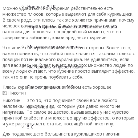
Новости РЦК
Можно удивиться, но у курения действительно есть
множество плюсов, которые выделяют для себя курильщики.
В своём роде, эти плюсы так же являются причинами, почему
человек начинает курить. Они становятся настолько
Нормативные документы РЦ компетенций
важными для человека в определённый момент, что он
совершенно забывает, какой вред несёт курение.
Методические материалы
Что является огромной ошибкой с его стороны. Более того,
важно понимать, что любой плюс является таковым только с
позиции потенциального курильщика. Не удивляйтесь, если
для вас здесь не будет ничего важного: множество людей по
Материалы и презентации
всему люди считают, что курение просто выглядит эффектно,
так что они не прочь поубивать себя.
График выездов в МО
Плюсы курения: когда даже в плохом есть хорошее
1️⃣ Никотин
Никотин — это то, что подчиняет своей воле любого
человека. Наркотик и яд, которым уже давно никого не
Отчетность
напугаешь. То самое вещество, вызывающее у нас чувство
приятной слабости и множество других эффектов, о которых
я уже рассказывал в статье, посвящённой никотину.
5 С
Для подавляющего большинства курильщиков никотин