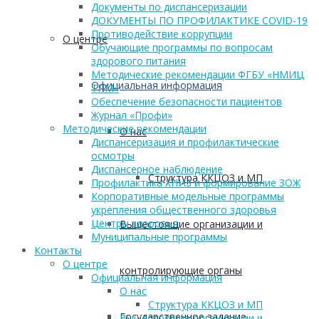
Документы по диспансеризации
ДОКУМЕНТЫ ПО ПРОФИЛАКТИКЕ COVID-19
Противодействие коррупции
О центре
Обучающие программы по вопросам
здорового питания
Методические рекомендации ФГБУ «НМИЦ
Официальная информация
ТПМ»
Обеспечение безопасности пациентов
Журнал «Профи»
Методические рекомендации
О нас
Диспансеризация и профилактические
осмотры
Диспансерное наблюдение
Структура ККЦОЗ и МП
Профилактика ХНИЗ и формирование ЗОЖ
Корпоративные модельные программы
укрепления общественного здоровья
Центры здоровья
Вышестоящие организации и
Муниципальные программы
Контакты
О центре
контролирующие органы
Официальная информация
О нас
Структура ККЦОЗ и МП
Государственное задание
Вышестоящие организации и