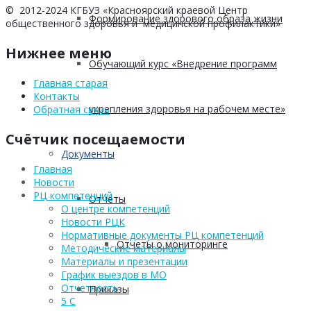
© 2012-2024 КГБУЗ «Красноярский краевой Центр
Формирование здорового образа жизни
общественного здоровья и медицинской профилактики»
Нижнее меню
Обучающий курс «Внедрение программ
Главная старая
Контакты
укрепления здоровья на рабочем месте»
Обратная связь
Счётчик посещаемости
Документы
Главная
Новости
РЦ компетенций
Отчеты
О центре компетенций
Новости РЦК
Нормативные документы РЦ компетенций
Отчеты о мониторинге
Методические материалы
Материалы и презентации
График выездов в МО
Отчетность
Приказы
5 С