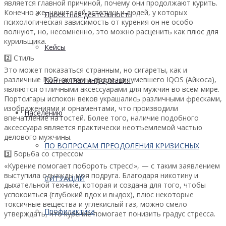
является главной причиной, почему они продолжают курить.
Конечно же, ценителей эстетики и людей, у которых
Проектная деятельность
психологическая зависимость от курения он не особо
волнуют, но, несомненно, это можно расценить как плюс для
курильщика.
Кейсы
2️⃣ Стиль
Это может показаться странным, но сигареты, как и
различные POD-системы, вроде нашумевшего IQOS (Айкоса),
Контактная информация
являются отличными аксессуарами для мужчин во всем мире.
Портсигары испокон веков украшались различными фресками,
изображениями и орнаментами, что производили
Населению
впечатление на гостей. Более того, наличие подобного
аксессуара является практически неотъемлемой частью
делового мужчины.
ПО ВОПРОСАМ ПРЕОДОЛЕНИЯ КРИЗИСНЫХ
3️⃣ Борьба со стрессом
«Курение помогает побороть стресс!», — с таким заявлением
выступила однажды моя подруга. Благодаря никотину и
СИТУАЦИЙ
дыхательной технике, которая и создана для того, чтобы
успокоиться (глубокий вдох и выдох), плюс некоторые
токсичные вещества и углекислый газ, можно смело
Профилактика
утверждать, что курение помогает понизить градус стресса.