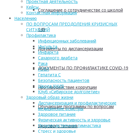
Проектная деятельность
Кейсы
Соглашение о сотрудничестве со школой
Контактная информация
Населению
ПО ВОПРОСАМ ПРЕОДОЛЕНИЯ КРИЗИСНЫХ
149
СИТУАЦИЙ
Профилактика
Инфекционных заболеваний
Инсульта
Документы по диспансеризации
Инфаркта
Сахарного диабета
Рака
ДОКУМЕНТЫ ПО ПРОФИЛАКТИКЕ COVID-19
ХОБЛ
Гепатита С
Безопасность пациентов
Школа ХНИЗ
Противодействие коррупции
Клуб «Сибирское долголетие»
Здоровый образ жизни
Диспансеризация и профилактические
Обучающие программы по вопросам
медицинские осмотры
Здоровое питание
Физическая активность и здоровье
Производственная гимнастика
здорового питания
Стресс и здоровье