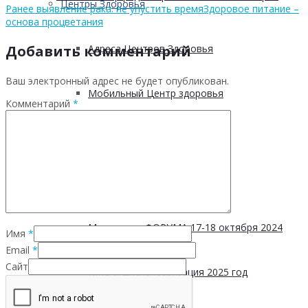
Центры Здоровья
Ранее выявление рака: не упустить время
Здоровое питание –
основа процветания
Добавить комментарий
Адреса Центров Здоровья
Ваш электронный адрес не будет опубликован.
Мобильный Центр здоровья
Комментарий
*
Cпециалистам
Публикации
Материалы ФОРУМА 17-18 октября 2024
Имя
*
Email
*
Сайт
ПМО и Диспансеризация 2025 год