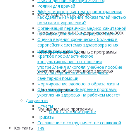
ПМО и Диспансеризация 2025 год
Ролики для врачей
Эффективность систем здравоохранения:
Диспансерное наблюдение
как сделать измерение показателей частью
политики и управления?
Организация первичной медико-санитарной
Профилактика ХНИЗ и формирование ЗОЖ
помощи в условиях меняющейся Европы
Оценка ведения хронических больных в
европейских системах здравоохранения:
принципы и подходы
Корпоративные модельные программы
Краткое профилактическое
консультирование в отношении
употребления алкоголя: учебное пособие
укрепления общественного здоровья
ВОЗ для первичного звена медико-
санитарной помощи
Формирование здорового образа жизни
Обучающий курс «Внедрение программ
Центры здоровья
укрепления здоровья на рабочем месте»
Документы
Отчеты
Муниципальные программы
Отчеты о мониторинге
Приказы
Соглашение о сотрудничестве со школой
Контакты
149