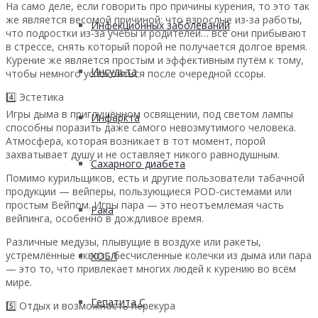
На само деле, если говорить про причины курения, то это так
же является весомой причиной: что взрослые из-за работы,
Инфекционных заболеваний
что подростки из-за учёбы и родителей… все они прибывают
в стрессе, снять который порой не получается долгое время.
Курение же является простым и эффективным путём к тому,
Инсульта
чтобы немного успокоиться после очередной ссоры.
4️⃣ Эстетика
Игры дыма в приглушённом освящении, под светом лампы
Инфаркта
способны поразить даже самого невозмутимого человека.
Атмосфера, которая возникает в тот момент, порой
захватывает душу и не оставляет никого равнодушным.
Сахарного диабета
Помимо курильщиков, есть и другие пользователи табачной
продукции — вейперы, пользующиеся POD-системами или
простым Вейпом. Игры пара — это неотъемлемая часть
Рака
вейпинга, особенно в дождливое время.
Различные медузы, плывущие в воздухе или ракеты,
устремлённые сквозь бесчисленные колечки из дыма или пара
ХОБЛ
— это то, что привлекает многих людей к курению во всём
мире.
Гепатита С
5️⃣ Отдых и возможность перекура