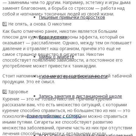
— заменимы чем-то другим. Например, эстетику и игры дыма
заменят благовония, а борьба со стрессом — работа над
собой и «изгнание» токсичных людей из своей жизни.
Пищевые привычки подростков
1️⃣ Не опять, а снова. О никотине
Как было отмечено ранее, никотин является большим
плюсом для курильщика со стороны эффекта, который он
Вред курения
оказывает — расслабление. Однако, между тем он повышает
давление и отравляет наш организм, причём это ещё не
самое страшное вещество в сигаретах. Никотин
Мифы о диабете
способствует появлению зависимости, а постоянное его
употребление может привести к тахикардии.
Стоит напомнить, что никотин содержится во всей табачной
Курение во время беременности
продукции. Это её смысл.
2️⃣ Здоровье
Запись занятия в дистанционной школе
Курение — это не только никотин. Причины курения
рассказали вам, что есть множество ситуаций, с которыми
курение способно справиться, но большинство из них — это
Взаимодействие с СОНКО
психологические проблемы, с которыми можно справиться
иными путями. Сигареты же способствуют развитию
множества заболеваний, причем часть из них при отсутствии
лечения способны привести к летальному исходу.
РОО «Общество профилактики заболеваний