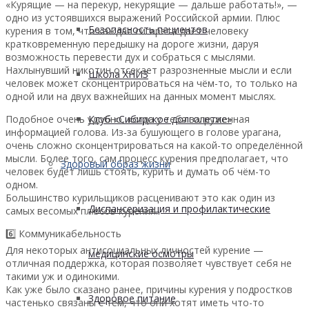
«Курящие — на перекур, некурящие — дальше работать!», —
одно из устоявшихся выражений Российской армии. Плюс
Безопасность пациентов
курения в том, что каждая сигарета даёт человеку
кратковременную передышку на дороге жизни, даруя
возможность перевести дух и собраться с мыслями.
Нахлынувший никотин отсекает разрозненные мысли и если
Школа ХНИЗ
человек может сконцентрироваться на чём-то, то только на
одной или на двух важнейших на данных момент мыслях.
Подобное очень удобно, когда у тебя загруженная
Клуб «Сибирское долголетие»
информацией голова. Из-за бушующего в голове урагана,
очень сложно сконцентрироваться на какой-то определённой
мысли. Более того, сам процесс курения предполагает, что
Здоровый образ жизни
человек будет лишь стоять, курить и думать об чём-то
одном.
Большинство курильщиков расценивают это как один из
Диспансеризация и профилактические
самых весомых плюсов курения.
6️⃣ Коммуникабельность
Для некоторых антисоциальных личностей курение —
медицинские осмотры
отличная поддержка, которая позволяет чувствует себя не
такими уж и одинокими.
Как уже было сказано ранее, причины курения у подростков
Здоровое питание
частенько связаны с тем, что они хотят иметь что-то