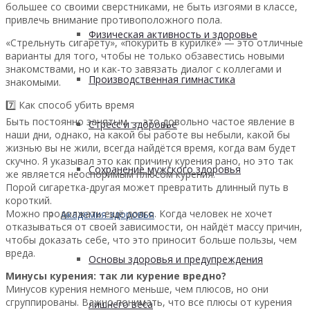
большее со своими сверстниками, не быть изгоями в классе,
привлечь внимание противоположного пола.
Физическая активность и здоровье
«Стрельнуть сигарету», «покурить в курилке» — это отличные
варианты для того, чтобы не только обзавестись новыми
знакомствами, но и как-то завязать диалог с коллегами и
Производственная гимнастика
знакомыми.
7️⃣ Как способ убить время
Быть постоянно занятым — это довольно частое явление в
Стресс и здоровье
наши дни, однако, на какой бы работе вы небыли, какой бы
жизнью вы не жили, всегда найдётся время, когда вам будет
скучно. Я указывал это как причину курения рано, но это так
Сохранение мужского здоровья
же является неоспоримым плюсом курения.
Порой сигаретка-другая может превратить длинный путь в
короткий.
Можно продолжать ещё долго. Когда человек не хочет
Академия здоровья
отказываться от своей зависимости, он найдёт массу причин,
чтобы доказать себе, что это приносит больше пользы, чем
вреда.
Основы здоровья и предупреждения
Минусы курения: так ли курение вредно?
Минусов курения немного меньше, чем плюсов, но они
сгруппированы. Важно понимать, что все плюсы от курения
лишнего веса