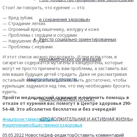
Стоит ли говорить, что курение — это:
— Вред зубам.
и сохранения здоровья»
— Страдание лёгких.
— Огромный вред кишечнику, желудку и коже.
— Проблемы с сердцем и сосудами.
Реестр социально ориентированных
— Нарушение вкуса.
— Проблемы с нервами.
И этот список можно продолжить. И при всём этом, в
некоммерческих организаций
сигаретах содержатся мутагены и канцерогены, которые
могут не просто причинить вам проблемы, а заставить вас
или ваших будущих детей страдать. Даже не рассматривая
Национальные проекты
остальные минусы этого должно быть достаточно, чтобы
курильщик задумался над тем, что ему необходимо бросить
курить.
Пройти медицинский скрининг и получить помощь в
НАЦИОНАЛЬНЫЙ ПРОЕКТ
отказе от курения вас помогут в Центре здоровья 290-
54-48. Это абсолютно бесплатно и без очередей!
«ПРОДОЛЖИТЕЛЬНАЯ И АКТИВНАЯ ЖИЗНЬ»
#нацпроектдемография
#укреплениеобщественногоздоровья
05.05.2022
Новости
Шеф-редактор
Оставить комментарий