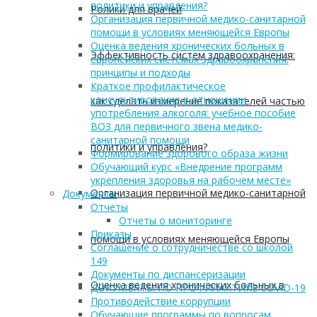
политики и управления?
Ролики для врачей
Организация первичной медико-санитарной
помощи в условиях меняющейся Европы
Оценка ведения хронических больных в
Эффективность систем здравоохранения:
европейских системах здравоохранения:
принципы и подходы
Краткое профилактическое
консультирование в отношении
как сделать измерение показателей частью
употребления алкоголя: учебное пособие
ВОЗ для первичного звена медико-
санитарной помощи
политики и управления?
Формирование здорового образа жизни
Обучающий курс «Внедрение программ
укрепления здоровья на рабочем месте»
Организация первичной медико-санитарной
Документы
Отчеты
Отчеты о мониторинге
Приказы
помощи в условиях меняющейся Европы
Соглашение о сотрудничестве со школой
149
Документы по диспансеризации
Оценка ведения хронических больных в
ДОКУМЕНТЫ ПО ПРОФИЛАКТИКЕ COVID-19
Противодействие коррупции
Обучающие программы по вопросам