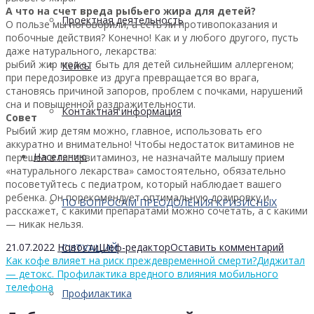
А что на счет вреда рыбьего жира для детей?
Проектная деятельность
О пользе мы поговорили, а есть ли противопоказания и
побочные действия? Конечно! Как и у любого другого, пусть
даже натурального, лекарства:
рыбий жир может быть для детей сильнейшим аллергеном;
Кейсы
при передозировке из друга превращается во врага,
становясь причиной запоров, проблем с почками, нарушений
сна и повышенной раздражительности.
Контактная информация
Совет
Рыбий жир детям можно, главное, использовать его
аккуратно и внимательно! Чтобы недостаток витаминов не
Населению
перешел в гипервитаминоз, не назначайте малышу прием
«натурального лекарства» самостоятельно, обязательно
посоветуйтесь с педиатром, который наблюдает вашего
ребенка. Он порекомендует оптимальную дозировку и
ПО ВОПРОСАМ ПРЕОДОЛЕНИЯ КРИЗИСНЫХ
расскажет, с какими препаратами можно сочетать, а с какими
— никак нельзя.
21.07.2022
Новости
Шеф-редактор
Оставить комментарий
СИТУАЦИЙ
Как кофе влияет на риск преждевременной смерти?
Диджитал
— детокс. Профилактика вредного влияния мобильного
телефона
Профилактика