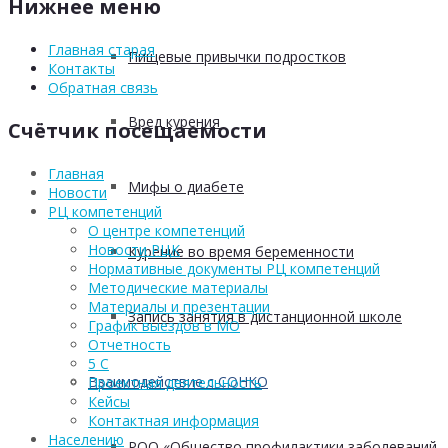
Нижнее меню
Главная старая
Пищевые привычки подростков
Контакты
Обратная связь
Вред курения
Счётчик посещаемости
Главная
Мифы о диабете
Новости
РЦ компетенций
О центре компетенций
Новости РЦК
Курение во время беременности
Нормативные документы РЦ компетенций
Методические материалы
Материалы и презентации
Запись занятия в дистанционной школе
График выездов в МО
Отчетность
5 С
Взаимодействие с СОНКО
Проектная деятельность
Кейсы
Контактная информация
Населению
РОО «Общество профилактики заболеваний