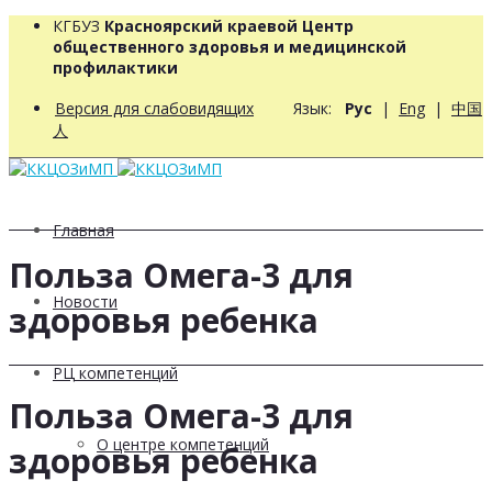
КГБУЗ
Красноярский краевой Центр
общественного здоровья и медицинской
профилактики
Версия для слабовидящих
Язык:
Рус
|
Eng
|
中国
人
Главная
Польза Омега-3 для
Новости
здоровья ребенка
РЦ компетенций
Польза Омега-3 для
О центре компетенций
здоровья ребенка