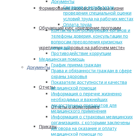
Документы
Сведения о результатах
Формирование здорового образа жизни
проведения специальной оценки
условий труда на рабочих местах
Оплата труда
Обучающий курс «Внедрение программ
Контакты контролирующих органов и
телефоны доверия, консультации по
вопросам преодоления кризисных
укрепления здоровья на рабочем месте»
ситуаций
Противодействие коррупции
Медицинская помощь
График приема граждан
Документы
Права и обязанности граждан в сфере
охраны здоровья
Показатели доступности и качества
Отчеты
медицинской помощи
Информация о перечне жизненно
необходимых и важнейших
лекарственных препаратов для
Отчеты о мониторинге
медицинского применения
Информация о страховых медицинских
организациях, с которыми заключены
Приказы
договора на оказание и оплату
медицинской помощи по