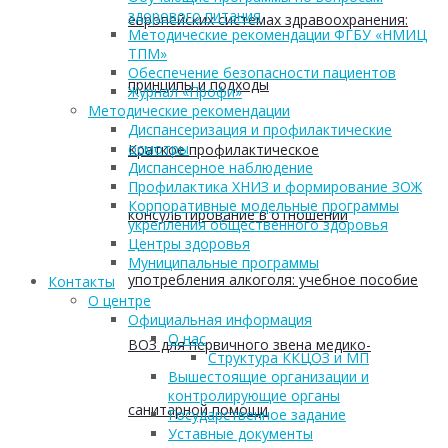
здорового питания
европейских системах здравоохранения:
Методические рекомендации ФГБУ «НМИЦ
ТПМ»
Обеспечение безопасности пациентов
принципы и подходы
Журнал «Профи»
Методические рекомендации
Диспансеризация и профилактические
осмотры
Краткое профилактическое
Диспансерное наблюдение
Профилактика ХНИЗ и формирование ЗОЖ
Корпоративные модельные программы
консультирование в отношении
укрепления общественного здоровья
Центры здоровья
Муниципальные программы
употребления алкоголя: учебное пособие
Контакты
О центре
Официальная информация
О нас
ВОЗ для первичного звена медико-
Структура ККЦОЗ и МП
Вышестоящие организации и
контролирующие органы
санитарной помощи
Государственное задание
Уставные документы