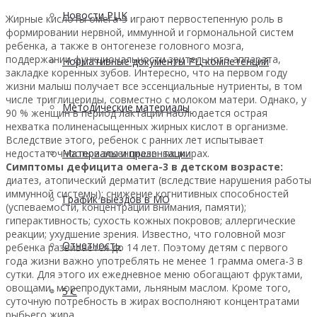
Новости РЦК
Жирные кислоты омега-3 играют первостепенную роль в
формировании нервной, иммунной и гормональной систем
ребенка, а также в онтогенезе головного мозга,
поддержании функциональности зрительного аппарата,
Нормативные документы РЦ компетенций
закладке коренных зубов. Интересно, что на первом году
жизни малыш получает все эссенциальные нутриенты, в том
числе триглицериды, совместно с молоком матери. Однако, у
Методические материалы
90 % женщин в период лактации наблюдается острая
нехватка полиненасыщенных жирных кислот в организме.
Вследствие этого, ребенок с ранних лет испытывает
недостаточность в эссенциальных жирах.
Материалы и презентации
Симптомы дефицита омега-3 в детском возрасте:
диатез, атопический дерматит (вследствие нарушения работы
иммунной системы); снижение когнитивных способностей
График выездов в МО
(успеваемости, концентрации внимания, памяти);
гиперактивность; сухость кожных покровов; аллергические
реакции; ухудшение зрения. Известно, что головной мозг
Отчетность
ребенка развивается до 14 лет. Поэтому детям с первого
года жизни важно употреблять не менее 1 грамма омега-3 в
сутки. Для этого их ежедневное меню обогащают фруктами,
овощами, морепродуктами, льняным маслом. Кроме того,
5 С
суточную потребность в жирах восполняют концентратами
рыбьего жира.