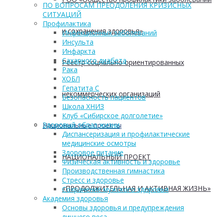
ПО ВОПРОСАМ ПРЕОДОЛЕНИЯ КРИЗИСНЫХ
СИТУАЦИЙ
Профилактика
и сохранения здоровья»
Инфекционных заболеваний
Инсульта
Инфаркта
Сахарного диабета
Реестр социально ориентированных
Рака
ХОБЛ
Гепатита С
некоммерческих организаций
Безопасность пациентов
Школа ХНИЗ
Клуб «Сибирское долголетие»
Здоровый образ жизни
Национальные проекты
Диспансеризация и профилактические
медицинские осмотры
Здоровое питание
НАЦИОНАЛЬНЫЙ ПРОЕКТ
Физическая активность и здоровье
Производственная гимнастика
Стресс и здоровье
«ПРОДОЛЖИТЕЛЬНАЯ И АКТИВНАЯ ЖИЗНЬ»
Сохранение мужского здоровья
Академия здоровья
Основы здоровья и предупреждения
лишнего веса