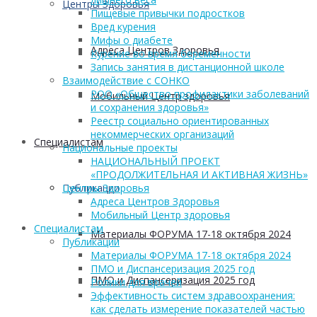
Центры Здоровья
Пищевые привычки подростков
Вред курения
Мифы о диабете
Адреса Центров Здоровья
Курение во время беременности
Запись занятия в дистанционной школе
Взаимодействие с СОНКО
РОО «Общество профилактики заболеваний
Мобильный Центр здоровья
и сохранения здоровья»
Реестр социально ориентированных
некоммерческих организаций
Cпециалистам
Национальные проекты
НАЦИОНАЛЬНЫЙ ПРОЕКТ
«ПРОДОЛЖИТЕЛЬНАЯ И АКТИВНАЯ ЖИЗНЬ»
Публикации
Центры Здоровья
Адреса Центров Здоровья
Мобильный Центр здоровья
Cпециалистам
Материалы ФОРУМА 17-18 октября 2024
Публикации
Материалы ФОРУМА 17-18 октября 2024
ПМО и Диспансеризация 2025 год
ПМО и Диспансеризация 2025 год
Ролики для врачей
Эффективность систем здравоохранения:
как сделать измерение показателей частью