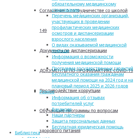
обязательному медицинскому
страхованию
Соглашение о сотрудничестве со школой
Перечень медицинских организаций,
участвующих в проведении
профилактических медицинских
149
осмотров и диспансеризации
взрослого населения
О видах оказываемой медицинской
Документы по диспансеризации
помощи
Информация о возможности
получения медицинской помощи
Программа государственных гарантий
ДОКУМЕНТЫ ПО ПРОФИЛАКТИКЕ COVID-19
бесплатного оказания гражданам
медицинской помощи на 2024 год и на
плановый период 2025 и 2026 годов
Противодействие коррупции
Разное
Информация об отзывах
потребителей услуг
Вакансии
Обучающие программы по вопросам
Наши партнеры
Защита персональных данных
Бесплатная юридическая помощь
здорового питания
Библиотека