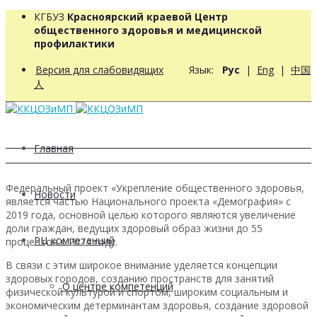
КГБУЗ
Красноярский краевой Центр
общественного здоровья и медицинской
профилактики
Версия для слабовидящих
Язык:
Рус
|
Eng
|
中国
人
Главная
Федеральный проект «Укрепление общественного здоровья,
Новости
является частью Национального проекта «Демография» с
2019 года, основной целью которого являются увеличение
доли граждан, ведущих здоровый образ жизни до 55
РЦ компетенций
процентов к 2024 году.
В связи с этим широкое внимание уделяется концепции
здоровых городов, созданию пространств для занятий
О центре компетенций
физической культурой и спортом, широким социальным и
экономическим детерминантам здоровья, создание здоровой