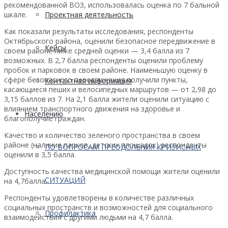
рекомендованной ВОЗ, использовалась оценка по 7 бальной
шкале.
Проектная деятельность
Как показали результаты исследования, респонденты
Октябрьского района, оценили безопасное передвижение в
Кейсы
своем районе ниже средней оценки — 3,4 балла из 7
возможных. В 2,7 балла респонденты оценили проблему
пробок и парковок в своем районе. Наименьшую оценку в
сфере безопасного передвижения получили пункты,
Контактная информация
касающиеся пеших и велосипедных маршрутов — от 2,98 до
3,15 баллов из 7. На 2,1 балла жители оценили ситуацию с
влиянием транспортного движения на здоровье и
Населению
благополучие граждан.
Качество и количество зеленого пространства в своем
районе (наличие парков, детских площадок) респонденты
ПО ВОПРОСАМ ПРЕОДОЛЕНИЯ КРИЗИСНЫХ
оценили в 3,5 балла.
Доступность качества медицинской помощи жители оценили
СИТУАЦИЙ
на 4,7балла.
Респонденты удовлетворены в количестве различных
социальных пространств и возможностей для социального
Профилактика
взаимодействия с другими людьми на 4,7 балла.