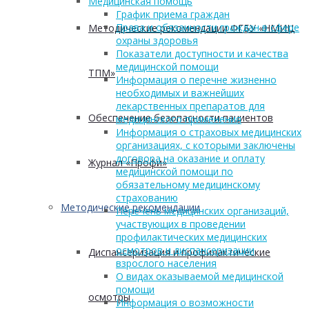
Медицинская помощь
График приема граждан
Права и обязанности граждан в сфере
Методические рекомендации ФГБУ «НМИЦ
охраны здоровья
Показатели доступности и качества
медицинской помощи
ТПМ»
Информация о перечне жизненно
необходимых и важнейших
лекарственных препаратов для
Обеспечение безопасности пациентов
медицинского применения
Информация о страховых медицинских
организациях, с которыми заключены
договора на оказание и оплату
Журнал «Профи»
медицинской помощи по
обязательному медицинскому
страхованию
Методические рекомендации
Перечень медицинских организаций,
участвующих в проведении
профилактических медицинских
осмотров и диспансеризации
Диспансеризация и профилактические
взрослого населения
О видах оказываемой медицинской
помощи
осмотры
Информация о возможности