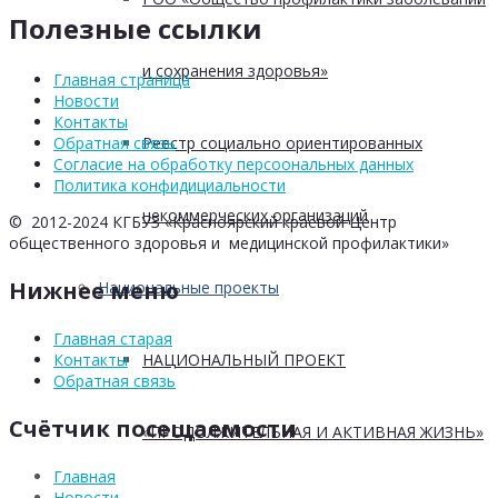
Полезные ссылки
и сохранения здоровья»
Главная страница
Новости
Контакты
Реестр социально ориентированных
Обратная связь
Согласие на обработку персоональных данных
Политика конфидициальности
некоммерческих организаций
© 2012-2024 КГБУЗ «Красноярский краевой Центр
общественного здоровья и медицинской профилактики»
Нижнее меню
Национальные проекты
Главная старая
НАЦИОНАЛЬНЫЙ ПРОЕКТ
Контакты
Обратная связь
Счётчик посещаемости
«ПРОДОЛЖИТЕЛЬНАЯ И АКТИВНАЯ ЖИЗНЬ»
Главная
Новости