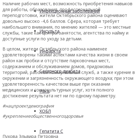
Наличие рабочих мест, возможность приобретения навыков
для работы, образования, профессиональной
Инфекционных заболеваний
переподготовки, жители Октябрьского района оценивают
довольно высоко -4,6 баллов. Сфера, которая требует
наибольшего внимания, по мнению жителей — это местные
Инсульта
службы, такие как центры занятости, агентства по найму и
доступные услуги по уходу за детьми.
В целом, жители Октябрьского района наименее
Инфаркта
удовлетворены такими аспектами качества жизни в своем
район как пробки и отсутствие парковочных мест,
содержанием и обслуживанием домов, придомовых
Сахарного диабета
территорий, работой коммунальных служб, а также курение в
окружении и загрязненность окружающего воздуха; при этом
удовлетворенность качеством выше при оказании
медицинских и социокультурных услуг, хотя полного
Рака
достижение результата нет ни по одному параметру.
#нацпроектдемография
ХОБЛ
#укреплениеобщественногоздоровья
Гепатита С
Пухова Эльвира Петровна