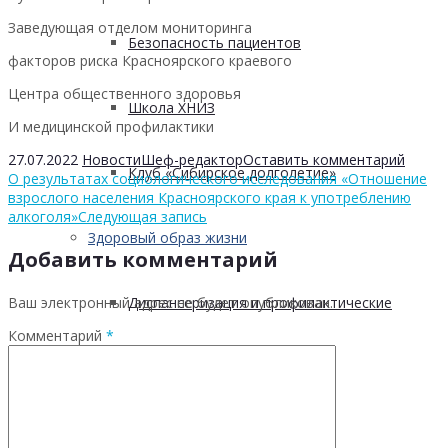
Заведующая отделом мониторинга
Безопасность пациентов
факторов риска Красноярского краевого
Центра общественного здоровья
Школа ХНИЗ
И медицинской профилактики
27.07.2022
Новости
Шеф-редактор
Оставить комментарий
Клуб «Сибирское долголетие»
О результатах социологического исследования «Отношение
взрослого населения Красноярского края к употреблению
алкоголя»
Следующая запись
Здоровый образ жизни
Добавить комментарий
Ваш электронный адрес не будет опубликован.
Диспансеризация и профилактические
Комментарий
*
медицинские осмотры
Здоровое питание