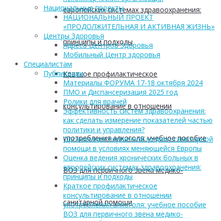
Национальные проекты
европейских системах здравоохранения:
НАЦИОНАЛЬНЫЙ ПРОЕКТ
«ПРОДОЛЖИТЕЛЬНАЯ И АКТИВНАЯ ЖИЗНЬ»
Центры Здоровья
принципы и подходы
Адреса Центров Здоровья
Мобильный Центр здоровья
Cпециалистам
Публикации
Краткое профилактическое
Материалы ФОРУМА 17-18 октября 2024
ПМО и Диспансеризация 2025 год
Ролики для врачей
консультирование в отношении
Эффективность систем здравоохранения:
как сделать измерение показателей частью
политики и управления?
употребления алкоголя: учебное пособие
Организация первичной медико-санитарной
помощи в условиях меняющейся Европы
Оценка ведения хронических больных в
европейских системах здравоохранения:
ВОЗ для первичного звена медико-
принципы и подходы
Краткое профилактическое
консультирование в отношении
санитарной помощи
употребления алкоголя: учебное пособие
ВОЗ для первичного звена медико-