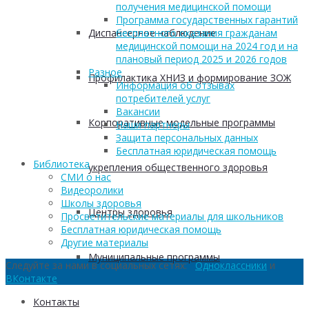
получения медицинской помощи
Программа государственных гарантий
Диспансерное наблюдение
бесплатного оказания гражданам
медицинской помощи на 2024 год и на
плановый период 2025 и 2026 годов
Разное
Профилактика ХНИЗ и формирование ЗОЖ
Информация об отзывах
потребителей услуг
Вакансии
Корпоративные модельные программы
Наши партнеры
Защита персональных данных
Бесплатная юридическая помощь
Библиотека
укрепления общественного здоровья
СМИ о нас
Видеоролики
Школы здоровья
Центры здоровья
Просветительские материалы для школьников
Бесплатная юридическая помощь
Другие материалы
Муниципальные программы
Следуйте за нами в социальных сетях:
Одноклассники
и
ВКонтакте
Контакты