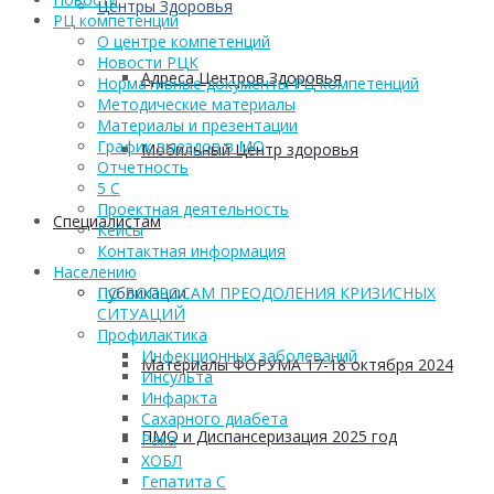
Центры Здоровья
РЦ компетенций
О центре компетенций
Новости РЦК
Адреса Центров Здоровья
Нормативные документы РЦ компетенций
Методические материалы
Материалы и презентации
График выездов в МО
Мобильный Центр здоровья
Отчетность
5 С
Проектная деятельность
Cпециалистам
Кейсы
Контактная информация
Населению
Публикации
ПО ВОПРОСАМ ПРЕОДОЛЕНИЯ КРИЗИСНЫХ
СИТУАЦИЙ
Профилактика
Инфекционных заболеваний
Материалы ФОРУМА 17-18 октября 2024
Инсульта
Инфаркта
Сахарного диабета
ПМО и Диспансеризация 2025 год
Рака
ХОБЛ
Гепатита С