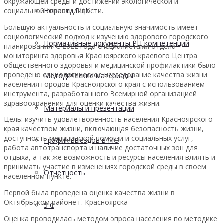
окружающей среды и достижении экологической и
социальной справедливости.
Новости РЦК
Большую актуальность и социальную значимость имеет
социологический подход к изучению здорового городского
Нормативные документы РЦ компетенций
планирования. С 2022 года специалистами отдела
мониторинга здоровья Красноярского краевого Центра
общественного здоровья и медицинской профилактики было
проведено социологическое исследование качества жизни
Методические материалы
населения городов Красноярского края с использованием
инструмента, разработанного Всемирной организацией
здравоохранения для оценки качества жизни.
Материалы и презентации
Цель: изучить удовлетворенность населения Красноярского
края качеством жизни, включающая безопасность жизни,
доступность медицинской помощи и социальных услуг,
График выездов в МО
работа автотранспорта и наличие достаточных зон для
отдыха, а так же возможность и ресурсы населения влиять и
принимать участие в изменениях городской среды в своем
Отчетность
населенном пункте.
Первой была проведена оценка качества жизни в
Октябрьском районе г. Красноярска
5 С
Оценка проводилась методом опроса населения по методике