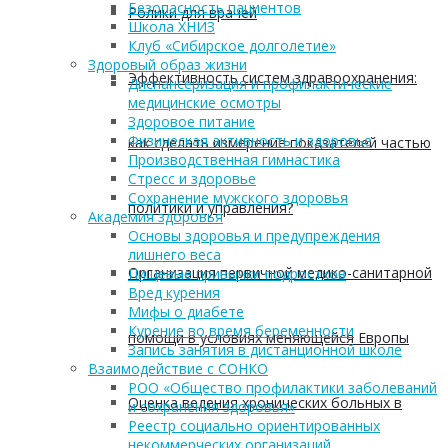
Безопасность пациентов
Ролики для врачей
Школа ХНИЗ
Клуб «Сибирское долголетие»
Здоровый образ жизни
Эффективность систем здравоохранения:
Диспансеризация и профилактические
медицинские осмотры
Здоровое питание
Физическая активность и здоровье
как сделать измерение показателей частью
Производственная гимнастика
Стресс и здоровье
Сохранение мужского здоровья
политики и управления?
Академия здоровья
Основы здоровья и предупреждения
лишнего веса
Организация первичной медико-санитарной
Пищевые привычки подростков
Вред курения
Мифы о диабете
Курение во время беременности
помощи в условиях меняющейся Европы
Запись занятия в дистанционной школе
Взаимодействие с СОНКО
РОО «Общество профилактики заболеваний
Оценка ведения хронических больных в
и сохранения здоровья»
Реестр социально ориентированных
некоммерческих организаций