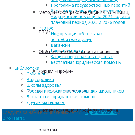
Программа государственных гарантий
бесплатного оказания гражданам
Методические рекомендации ФГБУ «НМИЦ
медицинской помощи на 2024 год и на
плановый период 2025 и 2026 годов
Разное
ТПМ»
Информация об отзывах
потребителей услуг
Вакансии
Наши партнеры
Обеспечение безопасности пациентов
Защита персональных данных
Бесплатная юридическая помощь
Библиотека
Журнал «Профи»
СМИ о нас
Видеоролики
Школы здоровья
Методические рекомендации
Просветительские материалы для школьников
Бесплатная юридическая помощь
Другие материалы
Диспансеризация и профилактические
Следуйте за нами в социальных сетях:
Одноклассники
и
ВКонтакте
осмотры