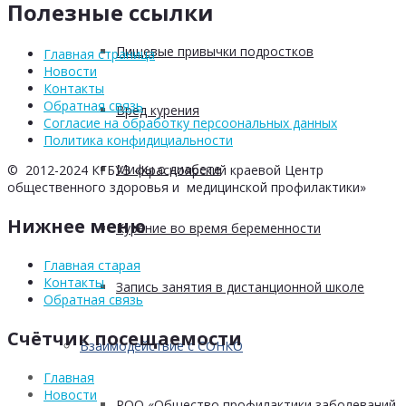
Полезные ссылки
Пищевые привычки подростков
Главная страница
Новости
Контакты
Обратная связь
Вред курения
Согласие на обработку персоональных данных
Политика конфидициальности
Мифы о диабете
© 2012-2024 КГБУЗ «Красноярский краевой Центр
общественного здоровья и медицинской профилактики»
Нижнее меню
Курение во время беременности
Главная старая
Контакты
Запись занятия в дистанционной школе
Обратная связь
Счётчик посещаемости
Взаимодействие с СОНКО
Главная
Новости
РОО «Общество профилактики заболеваний