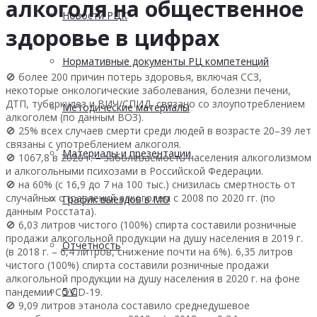
алкоголя на общественное
Новости РЦК
здоровье в цифрах
Нормативные документы РЦ компетенций
🚫 более 200 причин потерь здоровья, включая ССЗ,
некоторые онкологические заболевания, болезни печени,
ДТП, туберкулез и ВИЧ/СПИД, связано со злоупотреблением
Методические материалы
алкоголем (по данным ВОЗ).
🚫 25% всех случаев смерти среди людей в возрасте 20–39 лет
связаны с употреблением алкоголя.
Материалы и презентации
🚫 1067,8 в 2020 г. – заболеваемость населения алкоголизмом
и алкогольными психозами в Российской Федерации.
🚫 на 60% (с 16,9 до 7 на 100 тыс.) снизилась смертность от
случайных отравлений алкоголем с 2008 по 2020 гг. (по
График выездов в МО
данным Росстата).
🚫 6,03 литров чистого (100%) спирта составили розничные
продажи алкогольной продукции на душу населения в 2019 г.
Отчетность
(в 2018 г. – 6,4 литров, снижение почти на 6%). 6,35 литров
чистого (100%) спирта составили розничные продажи
алкогольной продукции на душу населения в 2020 г. на фоне
5 С
пандемии COVID-19.
🚫 9,09 литров этанола составило среднедушевое