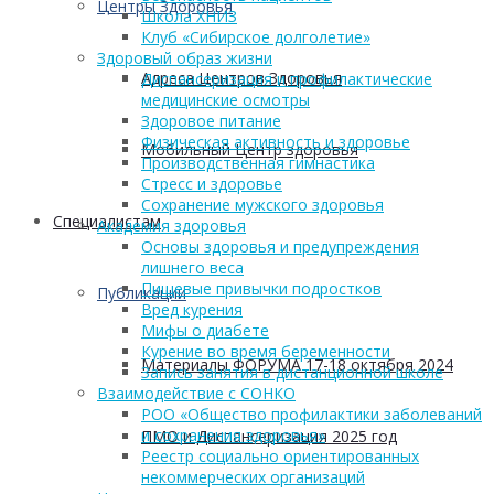
Центры Здоровья
Школа ХНИЗ
Клуб «Сибирское долголетие»
Здоровый образ жизни
Адреса Центров Здоровья
Диспансеризация и профилактические
медицинские осмотры
Здоровое питание
Физическая активность и здоровье
Мобильный Центр здоровья
Производственная гимнастика
Стресс и здоровье
Сохранение мужского здоровья
Cпециалистам
Академия здоровья
Основы здоровья и предупреждения
лишнего веса
Пищевые привычки подростков
Публикации
Вред курения
Мифы о диабете
Курение во время беременности
Материалы ФОРУМА 17-18 октября 2024
Запись занятия в дистанционной школе
Взаимодействие с СОНКО
РОО «Общество профилактики заболеваний
и сохранения здоровья»
ПМО и Диспансеризация 2025 год
Реестр социально ориентированных
некоммерческих организаций