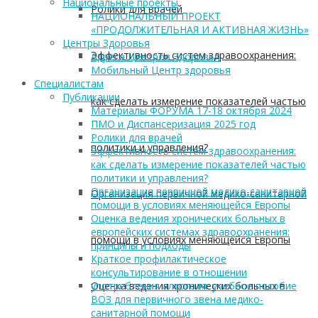
Национальные проекты
Ролики для врачей
НАЦИОНАЛЬНЫЙ ПРОЕКТ
«ПРОДОЛЖИТЕЛЬНАЯ И АКТИВНАЯ ЖИЗНЬ»
Центры Здоровья
Эффективность систем здравоохранения:
Адреса Центров Здоровья
Мобильный Центр здоровья
Cпециалистам
Публикации
как сделать измерение показателей частью
Материалы ФОРУМА 17-18 октября 2024
ПМО и Диспансеризация 2025 год
Ролики для врачей
политики и управления?
Эффективность систем здравоохранения:
как сделать измерение показателей частью
политики и управления?
Организация первичной медико-санитарной
Организация первичной медико-санитарной
помощи в условиях меняющейся Европы
Оценка ведения хронических больных в
европейских системах здравоохранения:
помощи в условиях меняющейся Европы
принципы и подходы
Краткое профилактическое
консультирование в отношении
Оценка ведения хронических больных в
употребления алкоголя: учебное пособие
ВОЗ для первичного звена медико-
санитарной помощи