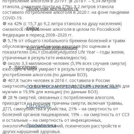
потребление алкоголя в 2019 г. (в 2018 г. – 9,34 литров
этанола, снижение почти на 27%). 9,2 литров этанола
Проектная деятельность
составило потребление алкоголя в 2020 г. на фоне пандемии
COVID-19.
🚫 на 42% (с 15,7 до 9,2 литра этанола на душу населения)
Кейсы
снизилось потребление алкоголя в целом по Российской
Федерации в период 2008–2020 гг.
🚫 5,1% от общего глобального бремени болезней и травм
обусловлено потреблением алкоголя (по оценкам в
Контактная информация
показателях DALY (DisabilityAdjusted Life Year – годы жизни,
утраченные в результате инвалидности).
🚫 около 3,3 миллионов человек (5,9% всех случаев смерти)
Населению
ежегодно в мире умирают в результате вредного
употребления алкоголя (по данным ВОЗ).
🚫 407,8 тысяч человек в 2016 г. составила в России
смертность, связанная с алкоголем ( 21,6% , из них 23,1% для
ПО ВОПРОСАМ ПРЕОДОЛЕНИЯ КРИЗИСНЫХ
мужчин и 19,9% для женщин) (по данным ВОЗ).
🚫 28 % смертей, связанных с потреблением алкоголя,
приходится на внешние причины смерти, включая травмы,
СИТУАЦИЙ
ДТП, самоубийства и убийства, 21% – на смертность от
болезней органов пищеварения, 19% – на смертность от ССЗ
и остальные – на смертность от инфекционных,
Профилактика
онкологических заболеваний, психических расстройств и
других нарушений здоровья.