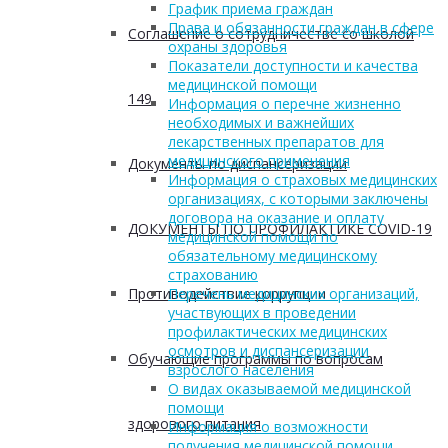
График приема граждан
Права и обязанности граждан в сфере
Соглашение о сотрудничестве со школой
охраны здоровья
Показатели доступности и качества
медицинской помощи
149
Информация о перечне жизненно
необходимых и важнейших
лекарственных препаратов для
медицинского применения
Документы по диспансеризации
Информация о страховых медицинских
организациях, с которыми заключены
договора на оказание и оплату
ДОКУМЕНТЫ ПО ПРОФИЛАКТИКЕ COVID-19
медицинской помощи по
обязательному медицинскому
страхованию
Противодействие коррупции
Перечень медицинских организаций,
участвующих в проведении
профилактических медицинских
осмотров и диспансеризации
Обучающие программы по вопросам
взрослого населения
О видах оказываемой медицинской
помощи
здорового питания
Информация о возможности
получения медицинской помощи