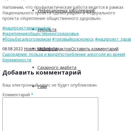
Напомним, что профилактическая работа ведется в рамках
Инфекционных заболеваний
Национального проекта «Демография» и Федерального
проекта «Укрепление общественного здоровья».
#нацпроектдемография
Инсульта
#укреплениеобщественногоздоровья
#борьбасалкоголизмом
#трезвыйкрасноярск
#нацпроект_здра
Инфаркта
08.08.2022
Новости
Шеф-редактор
Оставить комментарий
Сыроедение: польза и вред
Употребление алкоголя во время
беременности
Сахарного диабета
Добавить комментарий
Ваш электронный адрес не будет опубликован.
Рака
Комментарий
*
ХОБЛ
Гепатита С