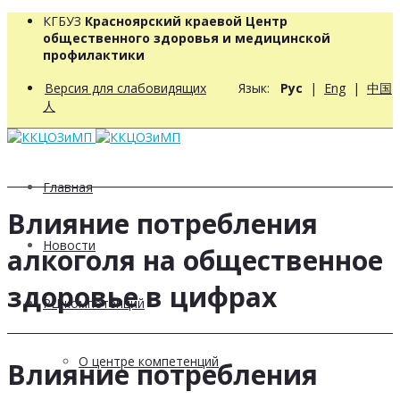
КГБУЗ
Красноярский краевой Центр
общественного здоровья и медицинской
профилактики
Версия для слабовидящих
Язык:
Рус
|
Eng
|
中国
人
Главная
Влияние потребления
Новости
алкоголя на общественное
здоровье в цифрах
РЦ компетенций
О центре компетенций
Влияние потребления