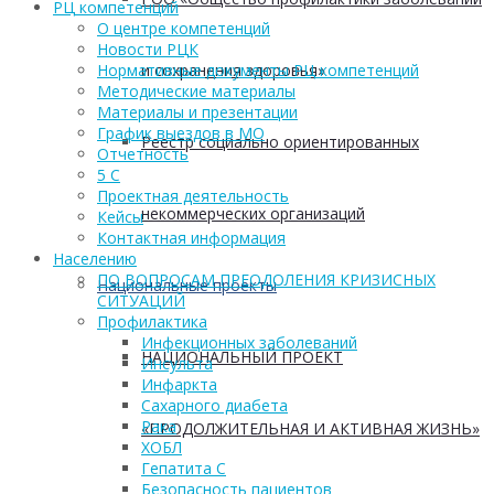
РЦ компетенций
О центре компетенций
Новости РЦК
и сохранения здоровья»
Нормативные документы РЦ компетенций
Методические материалы
Материалы и презентации
График выездов в МО
Реестр социально ориентированных
Отчетность
5 С
Проектная деятельность
некоммерческих организаций
Кейсы
Контактная информация
Населению
ПО ВОПРОСАМ ПРЕОДОЛЕНИЯ КРИЗИСНЫХ
Национальные проекты
СИТУАЦИЙ
Профилактика
Инфекционных заболеваний
НАЦИОНАЛЬНЫЙ ПРОЕКТ
Инсульта
Инфаркта
Сахарного диабета
Рака
«ПРОДОЛЖИТЕЛЬНАЯ И АКТИВНАЯ ЖИЗНЬ»
ХОБЛ
Гепатита С
Безопасность пациентов