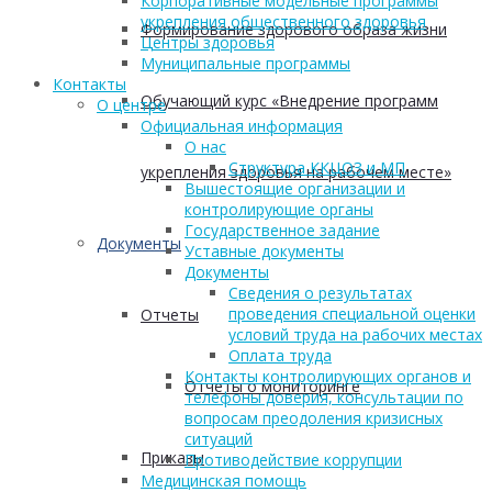
Корпоративные модельные программы
укрепления общественного здоровья
Формирование здорового образа жизни
Центры здоровья
Муниципальные программы
Контакты
Обучающий курс «Внедрение программ
О центре
Официальная информация
О нас
Структура ККЦОЗ и МП
укрепления здоровья на рабочем месте»
Вышестоящие организации и
контролирующие органы
Государственное задание
Документы
Уставные документы
Документы
Сведения о результатах
проведения специальной оценки
Отчеты
условий труда на рабочих местах
Оплата труда
Контакты контролирующих органов и
Отчеты о мониторинге
телефоны доверия, консультации по
вопросам преодоления кризисных
ситуаций
Приказы
Противодействие коррупции
Медицинская помощь