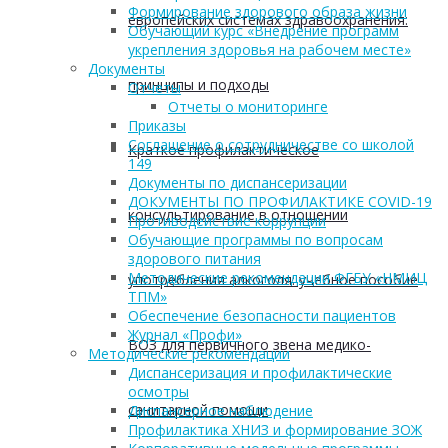
Формирование здорового образа жизни
европейских системах здравоохранения:
Обучающий курс «Внедрение программ
укрепления здоровья на рабочем месте»
Документы
принципы и подходы
Отчеты
Отчеты о мониторинге
Приказы
Соглашение о сотрудничестве со школой
Краткое профилактическое
149
Документы по диспансеризации
ДОКУМЕНТЫ ПО ПРОФИЛАКТИКЕ COVID-19
консультирование в отношении
Противодействие коррупции
Обучающие программы по вопросам
здорового питания
Методические рекомендации ФГБУ «НМИЦ
употребления алкоголя: учебное пособие
ТПМ»
Обеспечение безопасности пациентов
Журнал «Профи»
ВОЗ для первичного звена медико-
Методические рекомендации
Диспансеризация и профилактические
осмотры
санитарной помощи
Диспансерное наблюдение
Профилактика ХНИЗ и формирование ЗОЖ