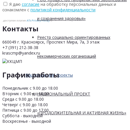
Я даю
согласие
на обработку персональных данных и
ознакомлен с
политикой конфиденциальности
и сохранения здоровья»
доступен плагин
ATs Privacy Policy
©
Контакты
Реестр социально ориентированных
660049 г. Красноярск, Проспект Мира, 7а, 3 этаж
+7 (391) 212-38-38
krascmp@yandex.ru
некоммерческих организаций
График работы
Национальные проекты
Понедельник с 9.00 до 18.00
Вторник с 9.00 до 18.00
НАЦИОНАЛЬНЫЙ ПРОЕКТ
Среда с 9.00 до 18.00
Четверг с 9.00 до 18.00
Пятница с 9.00 до 17.00
«ПРОДОЛЖИТЕЛЬНАЯ И АКТИВНАЯ ЖИЗНЬ»
Суббота - выходной
Воскресенье - выходной