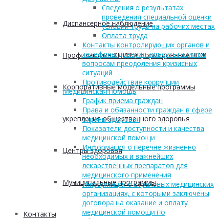
Сведения о результатах
проведения специальной оценки
Диспансерное наблюдение
условий труда на рабочих местах
Оплата труда
Контакты контролирующих органов и
телефоны доверия, консультации по
Профилактика ХНИЗ и формирование ЗОЖ
вопросам преодоления кризисных
ситуаций
Противодействие коррупции
Корпоративные модельные программы
Медицинская помощь
График приема граждан
Права и обязанности граждан в сфере
укрепления общественного здоровья
охраны здоровья
Показатели доступности и качества
медицинской помощи
Информация о перечне жизненно
Центры здоровья
необходимых и важнейших
лекарственных препаратов для
медицинского применения
Муниципальные программы
Информация о страховых медицинских
организациях, с которыми заключены
договора на оказание и оплату
медицинской помощи по
Контакты