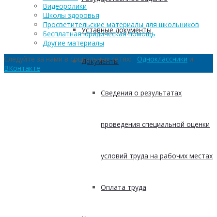
Видеоролики
Школы здоровья
Просветительские материалы для школьников
Уставные документы
Бесплатная юридическая помощь
Другие материалы
Следуйте за нами в социальных сетях:
Одноклассники
и
Документы
ВКонтакте
Сведения о результатах
проведения специальной оценки
условий труда на рабочих местах
Оплата труда