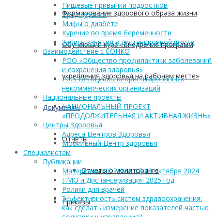
Пищевые привычки подростков
Формирование здорового образа жизни
Вред курения
Мифы о диабете
Курение во время беременности
Запись занятия в дистанционной школе
Обучающий курс «Внедрение программ
Взаимодействие с СОНКО
РОО «Общество профилактики заболеваний
и сохранения здоровья»
укрепления здоровья на рабочем месте»
Реестр социально ориентированных
некоммерческих организаций
Национальные проекты
НАЦИОНАЛЬНЫЙ ПРОЕКТ
Документы
«ПРОДОЛЖИТЕЛЬНАЯ И АКТИВНАЯ ЖИЗНЬ»
Центры Здоровья
Адреса Центров Здоровья
Отчеты
Мобильный Центр здоровья
Cпециалистам
Публикации
Отчеты о мониторинге
Материалы ФОРУМА 17-18 октября 2024
ПМО и Диспансеризация 2025 год
Ролики для врачей
Эффективность систем здравоохранения:
Приказы
как сделать измерение показателей частью
политики и управления?