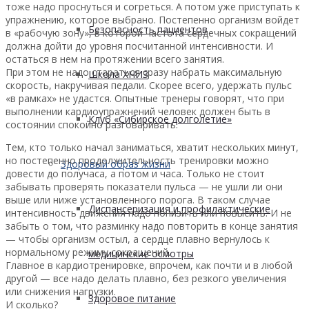
тоже надо проснуться и согреться. А потом уже приступать к
упражнению, которое выбрано. Постепенно организм войдет
Безопасность пациентов
в «рабочую зону», в которой частота сердечных сокращений
должна дойти до уровня посчитанной интенсивности. И
остаться в нем на протяжении всего занятия.
При этом не надо стараться сразу набрать максимальную
Школа ХНИЗ
скорость, накручивая педали. Скорее всего, удержать пульс
«в рамках» не удастся. Опытные тренеры говорят, что при
выполнении кардиоупражнений человек должен быть в
Клуб «Сибирское долголетие»
состоянии спокойно разговаривать.
Тем, кто только начал заниматься, хватит нескольких минут,
но постепенно продолжительность тренировки можно
Здоровый образ жизни
довести до получаса, а потом и часа. Только не стоит
забывать проверять показатели пульса — не ушли ли они
выше или ниже установленного порога. В таком случае
Диспансеризация и профилактические
интенсивность движения надо понизить или повысить. И не
забыть о том, что разминку надо повторить в конце занятия
— чтобы организм остыл, а сердце плавно вернулось к
нормальному режиму сокращений.
медицинские осмотры
Главное в кардиотренировке, впрочем, как почти и в любой
другой — все надо делать плавно, без резкого увеличения
или снижения нагрузки.
Здоровое питание
И сколько?