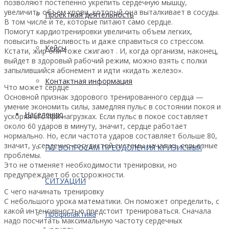
позволяют постепенно укрепить сердечную мышцу,
увеличить объем крови, который она выталкивает в сосуды.
Проектная деятельность
В том числе и те, которые питают само сердце.
Помогут кардиотренировки увеличить объем легких,
повысить выносливость и даже справиться со стрессом.
Кейсы
Кстати, жир они тоже сжигают . И, когда организм, наконец,
выйдет в здоровый рабочий режим, можно взять с полки
запылившийся абонемент и идти «кидать железо».
Контактная информация
Что может сердце
Основной признак здорового тренированного сердца —
умение экономить силы, замедляя пульс в состоянии покоя и
Населению
ускоряя его при нагрузках. Если пульс в покое составляет
около 60 ударов в минуту, значит, сердце работает
нормально. Но, если частота ударов составляет больше 80,
значит, у сердечно-сосудистой системы начались серьезные
ПО ВОПРОСАМ ПРЕОДОЛЕНИЯ КРИЗИСНЫХ
проблемы.
Это не отменяет необходимости тренировки, но
предупреждает об осторожности.
СИТУАЦИЙ
С чего начинать тренировку
С небольшого урока математики. Он поможет определить, с
какой интенсивностью предстоит тренироваться. Сначала
Профилактика
надо посчитать максимальную частоту сердечных