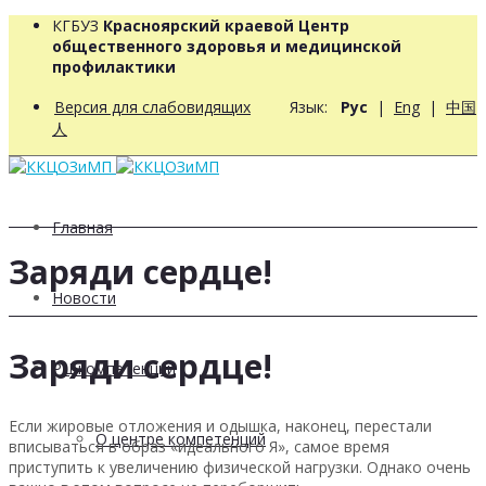
КГБУЗ
Красноярский краевой Центр
общественного здоровья и медицинской
профилактики
Версия для слабовидящих
Язык:
Рус
|
Eng
|
中国
人
Главная
Заряди сердце!
Новости
Заряди сердце!
РЦ компетенций
Если жировые отложения и одышка, наконец, перестали
О центре компетенций
вписываться в образ «идеального Я», самое время
приступить к увеличению физической нагрузки. Однако очень