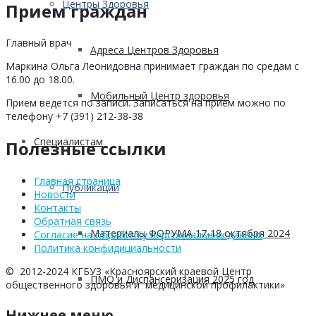
Центры Здоровья
Прием граждан
Главный врач
Адреса Центров Здоровья
Маркина Ольга Леонидовна принимает граждан по средам с
16.00 до 18.00.
Мобильный Центр здоровья
Прием ведется по записи. Записаться на прием можно по
телефону +7 (391) 212-38-38
Cпециалистам
Полезные ссылки
Главная страница
Публикации
Новости
Контакты
Обратная связь
Материалы ФОРУМА 17-18 октября 2024
Согласие на обработку персоональных данных
Политика конфидициальности
© 2012-2024 КГБУЗ «Красноярский краевой Центр
ПМО и Диспансеризация 2025 год
общественного здоровья и медицинской профилактики»
Нижнее меню