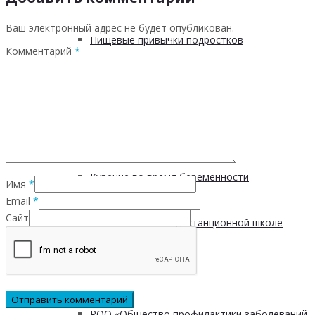
Ваш электронный адрес не будет опубликован.
Пищевые привычки подростков
Комментарий
*
Вред курения
Мифы о диабете
Курение во время беременности
Имя
*
Email
*
Сайт
Запись занятия в дистанционной школе
Взаимодействие с СОНКО
РОО «Общество профилактики заболеваний