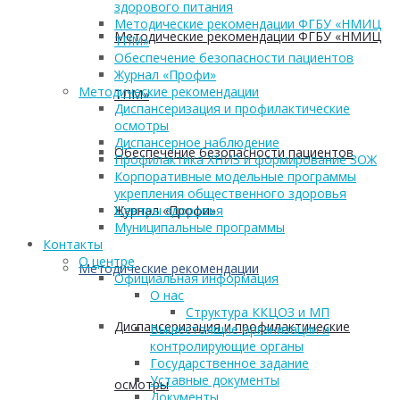
здорового питания
Методические рекомендации ФГБУ «НМИЦ
Методические рекомендации ФГБУ «НМИЦ
ТПМ»
Обеспечение безопасности пациентов
Журнал «Профи»
Методические рекомендации
ТПМ»
Диспансеризация и профилактические
осмотры
Диспансерное наблюдение
Обеспечение безопасности пациентов
Профилактика ХНИЗ и формирование ЗОЖ
Корпоративные модельные программы
укрепления общественного здоровья
Журнал «Профи»
Центры здоровья
Муниципальные программы
Контакты
О центре
Методические рекомендации
Официальная информация
О нас
Структура ККЦОЗ и МП
Диспансеризация и профилактические
Вышестоящие организации и
контролирующие органы
Государственное задание
Уставные документы
осмотры
Документы