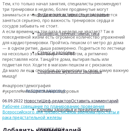
Тем, кто только начал занятия, специалисты рекомендуют
три тренировки в неделю, более продвинутые могут
Физическая активность и здоровье
заниматься и чаще. Да и потом, если спортом захочется
заняться серьезно, про важность тренировок сердца и
сосудов забывать не стоит.
А если времени на три раза в неделю не хватает? Так в
Производственная гимнастика
повседневной жизни есть огромное количество упражнений
для кардиотренировки. Пройтись пешком от метро до дома
— в одном ритме, дыша размеренно. Подняться по лестнице
Стресс и здоровье
на несколько этажей вверх — не бегом, а ритмично
переставляя ноги. Танцуйте дома, вытирая пыль или
подметая пол. Ходите в магазин пешком и с рюкзаком.
Да мало ли еще способов потренировать свою самую важную
Сохранение мужского здоровья
мышцу!
#нацпроектдемография
Академия здоровья
#укреплениеобщественногоздоровья
06.09.2022
Новости
Шеф-редактор
Оставить комментарий
Рабочее совещание по планированию проведения
Основы здоровья и предупреждения
Всероссийского дня трезвости
Связь аденомы простаты и
рака предстательной железы
лишнего веса
Добавить комментарий