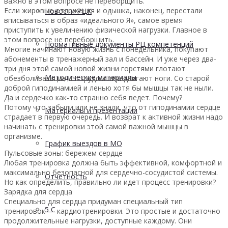
важно в этом вопросе не переборщить.
Если жировые отложения и одышка, наконец, перестали
Новости РЦК
вписываться в образ «идеального Я», самое время
приступить к увеличению физической нагрузки. Главное в
этом вопросе не переборщить.
Нормативные документы РЦ компетенций
Многие начинают новую жизнь с понедельника, покупают
абонементы в тренажерный зал и бассейн. И уже через два-
три дня этой самой новой жизни горстями глотают
Методические материалы
обезболивающие и с трудом передвигают ноги. Со старой
доброй гиподинамией и ленью хотя бы мышцы так не ныли.
Да и сердечко как-то странно себя ведет. Почему?
Потому что забыли или не знали, что от гиподинамии сердце
Материалы и презентации
страдает в первую очередь. И возврат к активной жизни надо
начинать с тренировки этой самой важной мышцы в
организме.
График выездов в МО
Пульсовые зоны: бережем сердце
Любая тренировка должна быть эффективной, комфортной и
максимально безопасной для сердечно-сосудистой системы.
Отчетность
Но как определить, правильно ли идет процесс тренировки?
Зарядка для сердца
Специально для сердца придуман специальный тип
5 С
тренировок — кардиотренировки. Это простые и достаточно
продолжительные нагрузки, доступные каждому. Они