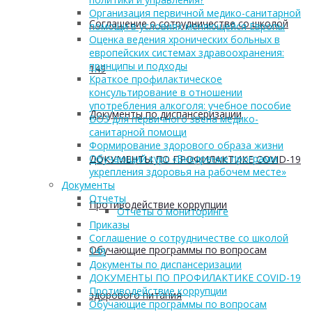
Организация первичной медико-санитарной
Соглашение о сотрудничестве со школой
помощи в условиях меняющейся Европы
Оценка ведения хронических больных в
европейских системах здравоохранения:
принципы и подходы
149
Краткое профилактическое
консультирование в отношении
употребления алкоголя: учебное пособие
Документы по диспансеризации
ВОЗ для первичного звена медико-
санитарной помощи
Формирование здорового образа жизни
Обучающий курс «Внедрение программ
ДОКУМЕНТЫ ПО ПРОФИЛАКТИКЕ COVID-19
укрепления здоровья на рабочем месте»
Документы
Отчеты
Противодействие коррупции
Отчеты о мониторинге
Приказы
Соглашение о сотрудничестве со школой
Обучающие программы по вопросам
149
Документы по диспансеризации
ДОКУМЕНТЫ ПО ПРОФИЛАКТИКЕ COVID-19
Противодействие коррупции
здорового питания
Обучающие программы по вопросам