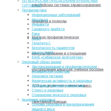
ПО ВОПРОСАМ ПРЕОДОЛЕНИЯ КРИЗИСНЫХ
европейских системах здравоохранения:
СИТУАЦИЙ
Профилактика
Инфекционных заболеваний
Инсульта
принципы и подходы
Инфаркта
Сахарного диабета
Рака
Краткое профилактическое
ХОБЛ
Гепатита С
Безопасность пациентов
Школа ХНИЗ
консультирование в отношении
Клуб «Сибирское долголетие»
Здоровый образ жизни
Диспансеризация и профилактические
употребления алкоголя: учебное пособие
медицинские осмотры
Здоровое питание
Физическая активность и здоровье
ВОЗ для первичного звена медико-
Производственная гимнастика
Стресс и здоровье
Сохранение мужского здоровья
Академия здоровья
санитарной помощи
Основы здоровья и предупреждения
лишнего веса