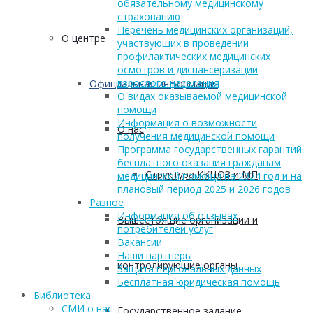
обязательному медицинскому
страхованию
Перечень медицинских организаций,
О центре
участвующих в проведении
профилактических медицинских
осмотров и диспансеризации
взрослого населения
Официальная информация
О видах оказываемой медицинской
помощи
Информация о возможности
О нас
получения медицинской помощи
Программа государственных гарантий
бесплатного оказания гражданам
Структура ККЦОЗ и МП
медицинской помощи на 2024 год и на
плановый период 2025 и 2026 годов
Разное
Информация об отзывах
Вышестоящие организации и
потребителей услуг
Вакансии
Наши партнеры
контролирующие органы
Защита персональных данных
Бесплатная юридическая помощь
Библиотека
СМИ о нас
Государственное задание