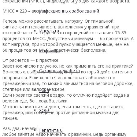
сокращений (МЧСС), индивидуальную для каждого возраста.
МЧСС = 220 – возраст.
Инфекционных заболеваний
Теперь можно рассчитывать нагрузку. Оптимальной
считается интенсивность выполнения упражнений, при
Инсульта
которой частота сердечных сокращений составляет 75-85
процентов от МЧСС. Допустимый минимум — 65 процентов. А
вот нагрузка, при которой пульс учащается меньше, чем на
60 процентов от МЧСС, практически бесполезна.
Инфаркта
От расчетов — к практике
Заветное число получено, но как применить его на практике?
Сахарного диабета
Во-первых, выбрать тот вид спорта, который действительно
понравится. Если хочется использовать абонемент в
тренажерный зал, то можно заниматься на беговой дорожке,
степпере или велотренажере.
Рака
Если нравится свежий воздух, то отлично подойдет езда на
велосипеде, бег, ходьба, лыжи.
Можно заниматься и дома, если там есть, где поставить
ХОБЛ
тренажер, или соседи не против ритмичной музыки для
танцев.
Раз, два, начали!
Гепатита С
Любое занятие надо начинать с разминки. Ведь организму