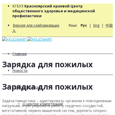
КГБУЗ
Красноярский краевой Центр
общественного здоровья и медицинской
профилактики
Версия для слабовидящих
Язык:
Рус
|
Eng
|
中国
人
Главная
Зарядка для пожилых
Новости
Зарядка для пожилых
РЦ компетенций
Задача гимнастики – адаптировать организм к повседневным
О центре компетенций
нагрузкам, отрегулировать работу сердечно-сосудистой,
вегетативной, нервно-мышечной систем, укрепить опорно-