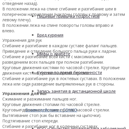
отведение назад).
В положении лежа на спине сгибание и разгибание шеи в
поперечном направлении (наклоны головы к правому и затем
Пищевые привычки подростков
левому плечу).
В положении лежа на спине повороты головы вправо и
влево.
Вред курения
Упражнения для рук
Сгибание и разгибание в каждом суставе фаланг пальцев.
Приведение и отведение большого пальца руки к ладони.
Мифы о диабете
Сгибание и разгибание всей кисти с максимальным
разведением всех пальцев при полном разгибании.
Круговые движения кистями по часовой стрелке. Круговые
Курение во время беременности
движения кистями против часовой стрелки.
Сгибание и разгибание рук в локтевых суставах. В положении
лежа или сидя разведение выпрямленных рук в стороны.
Запись занятия в дистанционной школе
Упражнения для ног
Сжимание и разжимание пальцев ног.
Круговые движения стопами по часовой стрелке.
Круговые движения стопами против часовой стрелки.
Взаимодействие с СОНКО
Вытягивание стоп (как бы вставание на цыпочки).
Подтягивание стоп кпереди.
Сгибание и разгибание ног в коленных суставах.
РОО «Общество профилактики заболеваний