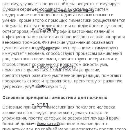
систему; улучшает процессы обмена веществ; стимулирует
функции сердечно-сосудистой и дыхательной систем;
Инфекционных заболеваний
поддерживает полноценность двигательных навыков и
умений. Кроме этого с помощью гимнастики осуществляется
профилактика тугоподвижности и неподвижности суставов;
Инсульта
остеопороза; мышечных атрофий; застойных явлений и
инфекционно-воспалительных процессов в легких; запоров и
венозных тромбов. Физические упражнения оказывают
целительное воздействие на весь организм: стимулируют
Инфаркта
иммунитет человека, способствуют процессам заживления
ран, срастанию переломов, препятствуют потери памяти,
способствуют сохранению с возрастом ясности ума,
Сахарного диабета
помогают справляться с симптомами депрессии,
препятствуют развитию умственной деградации, помогают
преодолеть стресс и тревожность, препятствуют развитию
Рака
депрессии, улучшают слух и т. д.
Основные принципы гимнастики для пожилых
ХОБЛ
Основные принципы гимнастики для пожилого человека
заключаются в следующем: можно делать только те
упражнения, против которых не возражает лечащий врач;
больной должен иметь выраженное желание делать
Гепатита С
гимнастику или, по крайней мере, не возражать против этого.