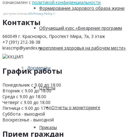
ознакомлен с
политикой конфиденциальности
Формирование здорового образа жизни
доступен плагин
ATs Privacy Policy
©
Контакты
Обучающий курс «Внедрение программ
660049 г. Красноярск, Проспект Мира, 7а, 3 этаж
+7 (391) 212-38-38
krascmp@yandex.ru
укрепления здоровья на рабочем месте»
Документы
График работы
Понедельник с 9.00 до 18.00
Отчеты
Вторник с 9.00 до 18.00
Среда с 9.00 до 18.00
Четверг с 9.00 до 18.00
Отчеты о мониторинге
Пятница с 9.00 до 17.00
Суббота - выходной
Воскресенье - выходной
Приказы
Прием граждан