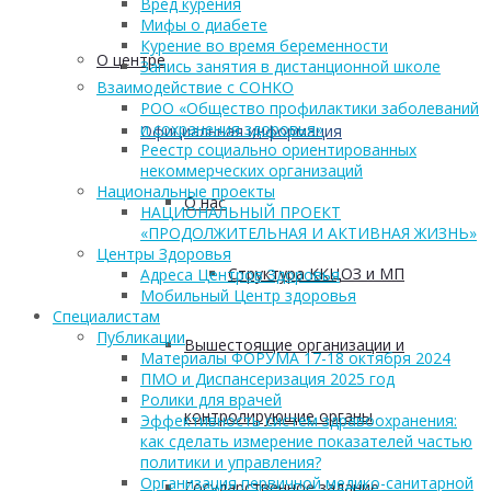
Вред курения
Мифы о диабете
Курение во время беременности
О центре
Запись занятия в дистанционной школе
Взаимодействие с СОНКО
РОО «Общество профилактики заболеваний
и сохранения здоровья»
Официальная информация
Реестр социально ориентированных
некоммерческих организаций
Национальные проекты
О нас
НАЦИОНАЛЬНЫЙ ПРОЕКТ
«ПРОДОЛЖИТЕЛЬНАЯ И АКТИВНАЯ ЖИЗНЬ»
Центры Здоровья
Структура ККЦОЗ и МП
Адреса Центров Здоровья
Мобильный Центр здоровья
Cпециалистам
Публикации
Вышестоящие организации и
Материалы ФОРУМА 17-18 октября 2024
ПМО и Диспансеризация 2025 год
Ролики для врачей
контролирующие органы
Эффективность систем здравоохранения:
как сделать измерение показателей частью
политики и управления?
Организация первичной медико-санитарной
Государственное задание