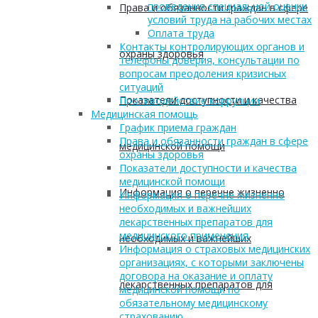
проведения специальной оценки
Права и обязанности граждан в сфере
условий труда на рабочих местах
Оплата труда
Контакты контролирующих органов и
охраны здоровья
телефоны доверия, консультации по
вопросам преодоления кризисных
ситуаций
Показатели доступности и качества
Противодействие коррупции
Медицинская помощь
График приема граждан
Права и обязанности граждан в сфере
медицинской помощи
охраны здоровья
Показатели доступности и качества
медицинской помощи
Информация о перечне жизненно
Информация о перечне жизненно
необходимых и важнейших
лекарственных препаратов для
медицинского применения
необходимых и важнейших
Информация о страховых медицинских
организациях, с которыми заключены
договора на оказание и оплату
лекарственных препаратов для
медицинской помощи по
обязательному медицинскому
страхованию