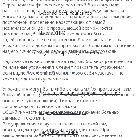
Перед началом физических упражнений больному надо
рассказать и показать, какие упражнения будут делаться.
Безопасность пациентов
Нагрузка должна определяться врачом и быть равномерной,
постоянной, постепенно нарастающей от самой
незначительной до не превышающей возможностей
Школа ХНИЗ
пожилого пациента. В гимнастике должны быть
задействованы все не пораженные болезнью части тела.
Упражнения не должны восприниматься больным как насилие
над его личностью, не должны вызывать резкую боль.
Клуб «Сибирское долголетие»
Надо внимательно следить за тем, как больной реагирует на
те или иные упражнения. Следует прекратить упражнения,
Здоровый образ жизни
если видно, что больной устал, плохо себя чувствует, не
хочет продолжать упражнения.
Упражнения могут быть либо активными (их производит сам
Диспансеризация и профилактические
больной человек), либо пассивными (упражнения за больного
выполняет ухаживающий). Гимнастика может
сопровождаться легким массажем.
Общий гимнастический комплекс для лежачих больных
медицинские осмотры
занимает 10-20 мин.
Все упражнения следует выполнять в спокойном,
подходящем темпе, избегая резких движений. При
Здоровое питание
выполнении упражнений лежа под голову рекомендуется