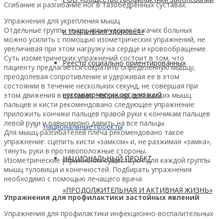
Сгибание и разгибание ног в тазобедренных суставах.
Упражнения для укрепления мышц
Отдельные группы мышц хронических лежачих больных
и сохранения здоровья»
можно усилить с помощью изометрических упражнений, не
увеличивая при этом нагрузку на сердце и кровообращение.
Суть изометрических упражнений состоит в том, что
Реестр социально ориентированных
пациенту предлагается сократить определенную мышцу,
преодолевая сопротивление и удерживая ее в этом
состоянии в течение нескольких секунд, не совершая при
некоммерческих организаций
этом движения в суставах. Например, для мелких мышц
пальцев и кисти рекомендовано следующее упражнение:
приложить кончики пальцев правой руки к кончикам пальцев
левой руки и равномерно давить на все пальцы.
Национальные проекты
Для мышц-разгибателей плеча рекомендовано такое
упражнение: сцепить кисти «замком» и, не разжимая «замка»,
тянуть руки в противоположные стороны.
НАЦИОНАЛЬНЫЙ ПРОЕКТ
Изометрические упражнения существуют для каждой группы
мышц туловища и конечностей. Подбирать упражнения
необходимо с помощью лечащего врача.
«ПРОДОЛЖИТЕЛЬНАЯ И АКТИВНАЯ ЖИЗНЬ»
Упражнения для профилактики застойных явлений
Упражнения для профилактики инфекционно-воспалительных