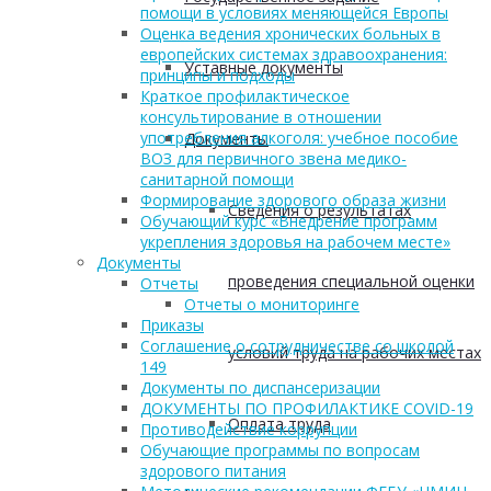
помощи в условиях меняющейся Европы
Оценка ведения хронических больных в
европейских системах здравоохранения:
Уставные документы
принципы и подходы
Краткое профилактическое
консультирование в отношении
употребления алкоголя: учебное пособие
Документы
ВОЗ для первичного звена медико-
санитарной помощи
Формирование здорового образа жизни
Сведения о результатах
Обучающий курс «Внедрение программ
укрепления здоровья на рабочем месте»
Документы
проведения специальной оценки
Отчеты
Отчеты о мониторинге
Приказы
Соглашение о сотрудничестве со школой
условий труда на рабочих местах
149
Документы по диспансеризации
ДОКУМЕНТЫ ПО ПРОФИЛАКТИКЕ COVID-19
Оплата труда
Противодействие коррупции
Обучающие программы по вопросам
здорового питания