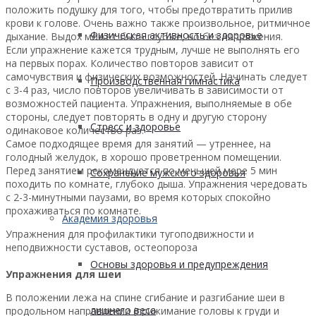
положить подушку для того, чтобы предотвратить прилив
крови к голове. Очень важно также произвольное, ритмичное
Физическая активность и здоровье
дыхание. Выдох может быть глубже, но без напряжения.
Если упражнение кажется трудным, лучше не выполнять его
на первых порах. Количество повторов зависит от
самочувствия и физических возможностей. Начинать следует
Производственная гимнастика
с 3-4 раз, число повторов увеличивать в зависимости от
возможностей пациента. Упражнения, выполняемые в обе
стороны, следует повторять в одну и другую сторону
Стресс и здоровье
одинаковое количество раз.
Самое подходящее время для занятий — утреннее, на
голодный желудок, в хорошо проветренном помещении.
Перед занятием рекомендуется по меньшей мере 5 мин
Сохранение мужского здоровья
походить по комнате, глубоко дыша. Упражнения чередовать
с 2-3-минутными паузами, во время которых спокойно
прохаживаться по комнате.
Академия здоровья
Упражнения для профилактики тугоподвижности и
неподвижности суставов, остеопороза
Основы здоровья и предупреждения
Упражнения для шеи
В положении лежа на спине сгибание и разгибание шеи в
лишнего веса
продольном направлении (прижимание головы к груди и