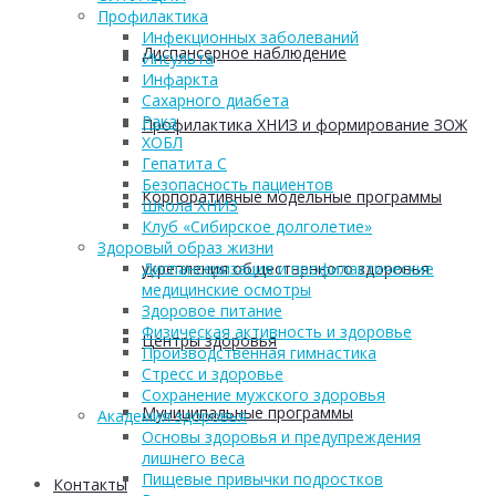
Профилактика
Инфекционных заболеваний
Диспансерное наблюдение
Инсульта
Инфаркта
Сахарного диабета
Рака
Профилактика ХНИЗ и формирование ЗОЖ
ХОБЛ
Гепатита С
Безопасность пациентов
Корпоративные модельные программы
Школа ХНИЗ
Клуб «Сибирское долголетие»
Здоровый образ жизни
укрепления общественного здоровья
Диспансеризация и профилактические
медицинские осмотры
Здоровое питание
Физическая активность и здоровье
Центры здоровья
Производственная гимнастика
Стресс и здоровье
Сохранение мужского здоровья
Муниципальные программы
Академия здоровья
Основы здоровья и предупреждения
лишнего веса
Пищевые привычки подростков
Контакты