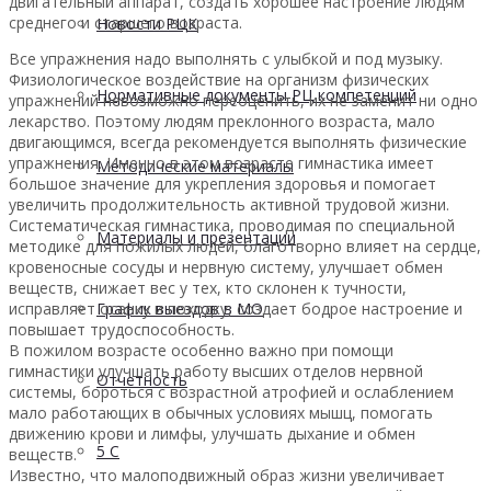
двигательный аппарат, создать хорошее настроение людям
среднего и старшего возраста.
Новости РЦК
Все упражнения надо выполнять с улыбкой и под музыку.
Физиологическое воздействие на организм физических
Нормативные документы РЦ компетенций
упражнений невозможно переоценить, их не заменит ни одно
лекарство. Поэтому людям преклонного возраста, мало
двигающимся, всегда рекомендуется выполнять физические
упражнения. Именно в этом возрасте гимнастика имеет
Методические материалы
большое значение для укрепления здоровья и помогает
увеличить продолжительность активной трудовой жизни.
Систематическая гимнастика, проводимая по специальной
Материалы и презентации
методике для пожилых людей, благотворно влияет на сердце,
кровеносные сосуды и нервную систему, улучшает обмен
веществ, снижает вес у тех, кто склонен к тучности,
исправляет осанку и походку, создает бодрое настроение и
График выездов в МО
повышает трудоспособность.
В пожилом возрасте особенно важно при помощи
гимнастики улучшать работу высших отделов нервной
Отчетность
системы, бороться с возрастной атрофией и ослаблением
мало работающих в обычных условиях мышц, помогать
движению крови и лимфы, улучшать дыхание и обмен
5 С
веществ.
Известно, что малоподвижный образ жизни увеличивает