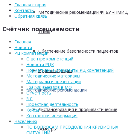
Главная старая
Контакты
Методические рекомендации ФГБУ «НМИЦ
Обратная связь
Счётчик посещаемости
ТПМ»
Главная
Новости
Обеспечение безопасности пациентов
РЦ компетенций
О центре компетенций
Новости РЦК
Нормативные документы РЦ компетенций
Журнал «Профи»
Методические материалы
Материалы и презентации
График выездов в МО
Методические рекомендации
Отчетность
5 С
Проектная деятельность
Диспансеризация и профилактические
Кейсы
Контактная информация
Населению
ПО ВОПРОСАМ ПРЕОДОЛЕНИЯ КРИЗИСНЫХ
осмотры
СИТУАЦИЙ