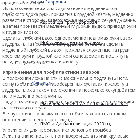
Центры Здоровья
процессов в легких
Из положения лежа или сидя во время медленного и
глубокого вдоха руки, прижатые к грудной клетке, медленно
развести в стороны, задержать на несколько секунд дыхание,
Адреса Центров Здоровья
а затем произвести медленный глубокий выдох, приводя руки
к грудной клетке.
Сделать глубокий вдох, одновременно поднимая руки вверх,
Мобильный Центр здоровья
задержать на несколько секунд дыхание, затем сделать
медленный глубокий выдох, прижимая сложенные на груди
крестом руки к грудной клетке и одновременно подтянуть
ноги, согнутые в коленях, к животу.
Cпециалистам
Упражнения для профилактики запоров
В положении лежа на спине максимально подтянуть ноги,
Публикации
согнутые в коленях и тазобедренных суставах, к животу и
задержать их в таком положении на несколько секунд. Затем
ноги медленно распрямить.
Надуть максимально живот и задержать в таком положении
Материалы ФОРУМА 17-18 октября 2024
на несколько секунд.
Втянуть живот максимально в себя и задержать в таком
положении на несколько секунд.
ПМО и Диспансеризация 2025 год
Упражнения для профилактики венозных тромбов
Лежа на спине, поднять ноги вверх и делать ими круговые