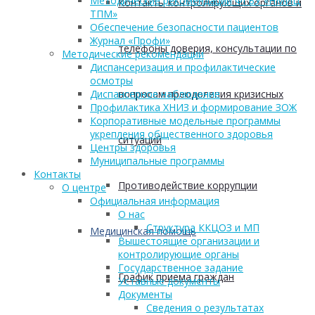
Методические рекомендации ФГБУ «НМИЦ
Контакты контролирующих органов и
ТПМ»
Обеспечение безопасности пациентов
Журнал «Профи»
телефоны доверия, консультации по
Методические рекомендации
Диспансеризация и профилактические
осмотры
вопросам преодоления кризисных
Диспансерное наблюдение
Профилактика ХНИЗ и формирование ЗОЖ
Корпоративные модельные программы
укрепления общественного здоровья
ситуаций
Центры здоровья
Муниципальные программы
Контакты
Противодействие коррупции
О центре
Официальная информация
О нас
Структура ККЦОЗ и МП
Медицинская помощь
Вышестоящие организации и
контролирующие органы
Государственное задание
График приема граждан
Уставные документы
Документы
Сведения о результатах