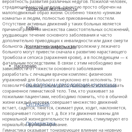
вероятность развития различных недугов. Пожилой человек,
страдающий массой недугов, зачастую просто обречен на
Проектная деятельность
малоподвижный образ жизни. Особенно тяжело «узникам
комнаты» и людям, полностью прикованным к постели.
Отсутствие активных движений у таких больных является
Кейсы
причиной развития множества самостоятельных осложнений,
ухудшающих течение основного заболевания и часто
дополнительно приводящих к инвалидности или даже смерти
больного. Достаточно сказать, что пролежни у лежачего
Контактная информация
больного могут привести сначала к развитию нарастающего
тромбоза и сепсиса (заражения крови), а в последующем — к
фатальным последствиям. В связи с этим необходимо вне
Населению
зависимости от тяжести основного заболевания
разработать с лечащим врачом комплекс физических
упражнений для больного и неуклонно его исполнять. Это
ПО ВОПРОСАМ ПРЕОДОЛЕНИЯ КРИЗИСНЫХ
позволит больному очень долго полноценно использовать
сохраненное гимнастикой тело. Тем, кто ухаживает за
пожилыми пациентами, необходимо помнить, что в обычной
жизни каждый человек совершает множество движений:
СИТУАЦИЙ
встает, садится, тянется, сжимает руки, ходит, наклоняется,
поворачивает голову и т. д. Все эти движения важны для
нормальной жизнедеятельности организма, стимулируют его
Профилактика
нормальное функционирование.
Гимнастика оказывает тонизирующее влияние на нервную