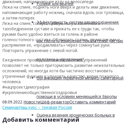
движения, напоминающие езду на велосипеде.
Ролики для врачей
Лежа на спине, поднять ноги вверх и делать ими движения,
напоминающие работу ножниц, сначала вдоль оси туловища,
а затем поперек.
Эффективность систем здравоохранения:
Лежа на спине, согнуть правую ногу в коленном и
тазобедренном суставе и прижать ее к груди так, чтобы
руками было удобно взяться за голень в районе
голеностопного сустава. Обхватить голень двумя руками и,
как сделать измерение показателей частью
распрямляя ее, «продавливать» через сомкнутые руки.
Повторить упражнение с левой ногой.
политики и управления?
Ежедневное проведение гимнастических упражнений
позволяет не только притормозить развитие нежелательных
осложнений, но иногда хотя бы частично восстановить
утраченные функции и улучшить качество жизни пожилого
Организация первичной медико-санитарной
человека.
#нацпроектдемография
#укреплениеобщественногоздоровья
помощи в условиях меняющейся Европы
08.09.2022
Новости
Шеф-редактор
Оставить комментарий
Семинар
Наш курс – трезвая Россия
Оценка ведения хронических больных в
Добавить комментарий