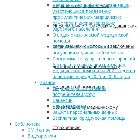
Перечень медицинских организаций,
медицинского применения
участвующих в проведении
профилактических медицинских
осмотров и диспансеризации
Информация о страховых медицинских
взрослого населения
О видах оказываемой медицинской
помощи
организациях, с которыми заключены
Информация о возможности
получения медицинской помощи
Программа государственных гарантий
бесплатного оказания гражданам
договора на оказание и оплату
медицинской помощи на 2024 год и на
плановый период 2025 и 2026 годов
Разное
медицинской помощи по
Информация об отзывах
потребителей услуг
Вакансии
Наши партнеры
обязательному медицинскому
Защита персональных данных
Бесплатная юридическая помощь
Библиотека
страхованию
СМИ о нас
Видеоролики