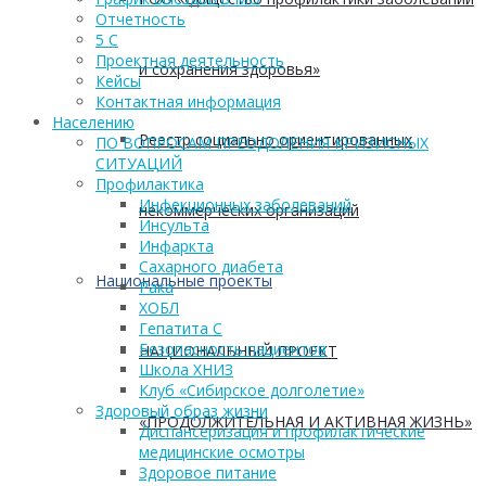
Отчетность
5 С
Проектная деятельность
и сохранения здоровья»
Кейсы
Контактная информация
Населению
Реестр социально ориентированных
ПО ВОПРОСАМ ПРЕОДОЛЕНИЯ КРИЗИСНЫХ
СИТУАЦИЙ
Профилактика
Инфекционных заболеваний
некоммерческих организаций
Инсульта
Инфаркта
Сахарного диабета
Национальные проекты
Рака
ХОБЛ
Гепатита С
Безопасность пациентов
НАЦИОНАЛЬНЫЙ ПРОЕКТ
Школа ХНИЗ
Клуб «Сибирское долголетие»
Здоровый образ жизни
«ПРОДОЛЖИТЕЛЬНАЯ И АКТИВНАЯ ЖИЗНЬ»
Диспансеризация и профилактические
медицинские осмотры
Здоровое питание