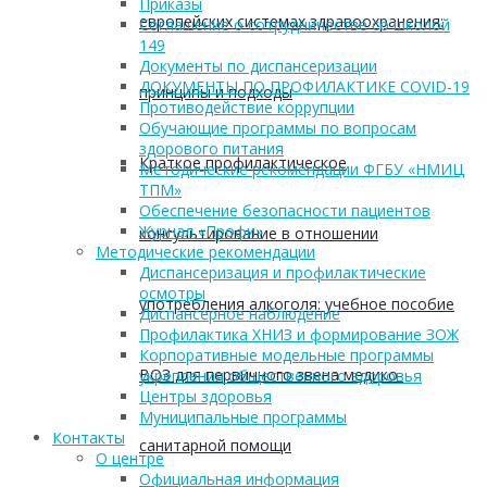
Приказы
европейских системах здравоохранения:
Соглашение о сотрудничестве со школой
149
Документы по диспансеризации
ДОКУМЕНТЫ ПО ПРОФИЛАКТИКЕ COVID-19
принципы и подходы
Противодействие коррупции
Обучающие программы по вопросам
здорового питания
Краткое профилактическое
Методические рекомендации ФГБУ «НМИЦ
ТПМ»
Обеспечение безопасности пациентов
Журнал «Профи»
консультирование в отношении
Методические рекомендации
Диспансеризация и профилактические
осмотры
употребления алкоголя: учебное пособие
Диспансерное наблюдение
Профилактика ХНИЗ и формирование ЗОЖ
Корпоративные модельные программы
ВОЗ для первичного звена медико-
укрепления общественного здоровья
Центры здоровья
Муниципальные программы
Контакты
санитарной помощи
О центре
Официальная информация