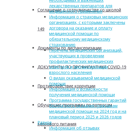
необходимых и важнейших
лекарственных препаратов для
Соглашение о сотрудничестве со школой
медицинского применения
Информация о страховых медицинских
организациях, с которыми заключены
договора на оказание и оплату
149
медицинской помощи по
обязательному медицинскому
страхованию
Документы по диспансеризации
Перечень медицинских организаций,
участвующих в проведении
профилактических медицинских
ДОКУМЕНТЫ ПО ПРОФИЛАКТИКЕ COVID-19
осмотров и диспансеризации
взрослого населения
О видах оказываемой медицинской
помощи
Противодействие коррупции
Информация о возможности
получения медицинской помощи
Программа государственных гарантий
Обучающие программы по вопросам
бесплатного оказания гражданам
медицинской помощи на 2024 год и на
плановый период 2025 и 2026 годов
Разное
здорового питания
Информация об отзывах