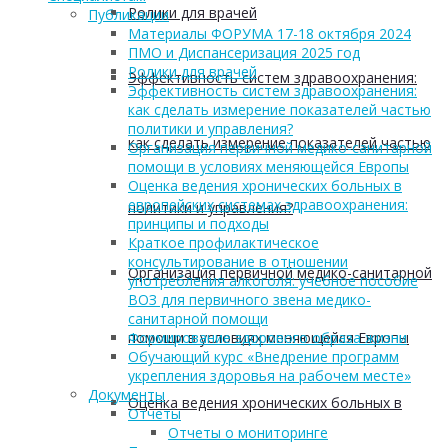
Ролики для врачей
Публикации
Материалы ФОРУМА 17-18 октября 2024
ПМО и Диспансеризация 2025 год
Ролики для врачей
Эффективность систем здравоохранения:
Эффективность систем здравоохранения:
как сделать измерение показателей частью
политики и управления?
как сделать измерение показателей частью
Организация первичной медико-санитарной
помощи в условиях меняющейся Европы
Оценка ведения хронических больных в
европейских системах здравоохранения:
политики и управления?
принципы и подходы
Краткое профилактическое
консультирование в отношении
Организация первичной медико-санитарной
употребления алкоголя: учебное пособие
ВОЗ для первичного звена медико-
санитарной помощи
помощи в условиях меняющейся Европы
Формирование здорового образа жизни
Обучающий курс «Внедрение программ
укрепления здоровья на рабочем месте»
Документы
Оценка ведения хронических больных в
Отчеты
Отчеты о мониторинге