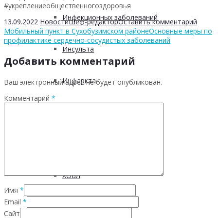
#укреплениеобщественногоздоровья
Инфекционных заболеваний
13.09.2022
Новости
Шеф-редактор
Оставить комментарий
Мобильный пункт в Сухобузимском районе
Основные меры по
профилактике сердечно-сосудистых заболеваний
Инсульта
Добавить комментарий
Инфаркта
Ваш электронный адрес не будет опубликован.
Комментарий
*
Сахарного диабета
Рака
ХОБЛ
Имя
*
Email
*
Гепатита С
Сайт