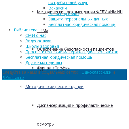
потребителей услуг
Вакансии
Методические рекомендации ФГБУ «НМИЦ
Наши партнеры
Защита персональных данных
Бесплатная юридическая помощь
Библиотека
ТПМ»
СМИ о нас
Видеоролики
Школы здоровья
Обеспечение безопасности пациентов
Просветительские материалы для школьников
Бесплатная юридическая помощь
Другие материалы
Журнал «Профи»
Следуйте за нами в социальных сетях:
Одноклассники
и
ВКонтакте
Методические рекомендации
Диспансеризация и профилактические
осмотры