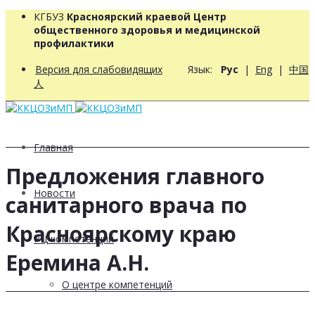
КГБУЗ
Красноярский краевой Центр
общественного здоровья и медицинской
профилактики
Версия для слабовидящих
Язык:
Рус
|
Eng
|
中国
人
Главная
Предложения главного
Новости
санитарного врача по
Красноярскому краю
РЦ компетенций
Еремина А.Н.
О центре компетенций