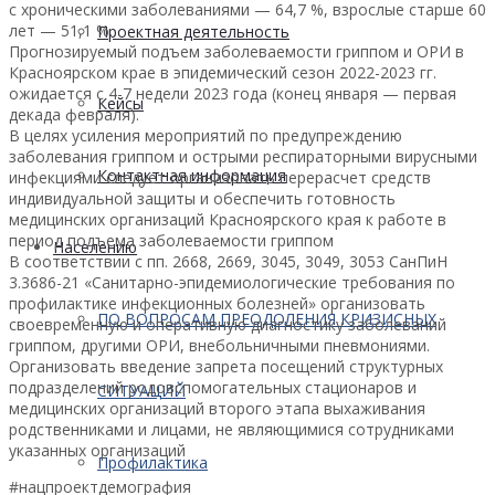
с хроническими заболеваниями — 64,7 %, взрослые старше 60
лет — 51,1 %.
Проектная деятельность
Прогнозируемый подъем заболеваемости гриппом и ОРИ в
Красноярском крае в эпидемический сезон 2022-2023 гг.
ожидается с 4-7 недели 2023 года (конец января — первая
Кейсы
декада февраля).
В целях усиления мероприятий по предупреждению
заболевания гриппом и острыми респираторными вирусными
Контактная информация
инфекциями следует организовать перерасчет средств
индивидуальной защиты и обеспечить готовность
медицинских организаций Красноярского края к работе в
период подъема заболеваемости гриппом
Населению
В соответствии с пп. 2668, 2669, 3045, 3049, 3053 СанПиН
3.3686-21 «Санитарно-эпидемиологические требования по
профилактике инфекционных болезней» организовать
ПО ВОПРОСАМ ПРЕОДОЛЕНИЯ КРИЗИСНЫХ
своевременную и оперативную диагностику заболеваний
гриппом, другими ОРИ, внебольничными пневмониями.
Организовать введение запрета посещений структурных
подразделений родовспомогательных стационаров и
СИТУАЦИЙ
медицинских организаций второго этапа выхаживания
родственниками и лицами, не являющимися сотрудниками
указанных организаций
Профилактика
#нацпроектдемография