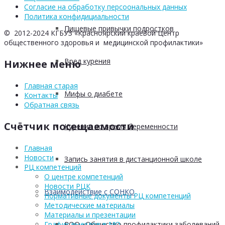
Согласие на обработку персоональных данных
Политика конфидициальности
Пищевые привычки подростков
© 2012-2024 КГБУЗ «Красноярский краевой Центр
общественного здоровья и медицинской профилактики»
Вред курения
Нижнее меню
Главная старая
Мифы о диабете
Контакты
Обратная связь
Счётчик посещаемости
Курение во время беременности
Главная
Новости
Запись занятия в дистанционной школе
РЦ компетенций
О центре компетенций
Новости РЦК
Взаимодействие с СОНКО
Нормативные документы РЦ компетенций
Методические материалы
Материалы и презентации
РОО «Общество профилактики заболеваний
График выездов в МО