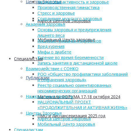
Центры Здоровья
Физическая активность и здоровье
Производственная гимнастика
Стресс и здоровье
Сохранение мужского здоровья
Адреса Центров Здоровья
Академия здоровья
Основы здоровья и предупреждения
лишнего веса
Мобильный Центр здоровья
Пищевые привычки подростков
Вред курения
Мифы о диабете
Курение во время беременности
Cпециалистам
Запись занятия в дистанционной школе
Взаимодействие с СОНКО
РОО «Общество профилактики заболеваний
Публикации
и сохранения здоровья»
Реестр социально ориентированных
некоммерческих организаций
Национальные проекты
Материалы ФОРУМА 17-18 октября 2024
НАЦИОНАЛЬНЫЙ ПРОЕКТ
«ПРОДОЛЖИТЕЛЬНАЯ И АКТИВНАЯ ЖИЗНЬ»
Центры Здоровья
ПМО и Диспансеризация 2025 год
Адреса Центров Здоровья
Мобильный Центр здоровья
Cпециалистам