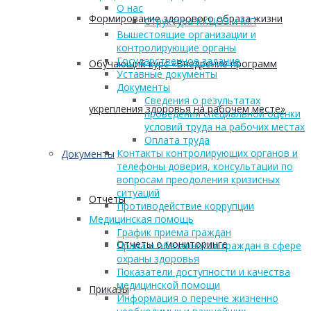
О нас
Формирование здорового образа жизни
Структура ККЦОЗ и МП
Вышестоящие организации и
контролирующие органы
Государственное задание
Обучающий курс «Внедрение программ
Уставные документы
Документы
Сведения о результатах
укрепления здоровья на рабочем месте»
проведения специальной оценки
условий труда на рабочих местах
Оплата труда
Контакты контролирующих органов и
Документы
телефоны доверия, консультации по
вопросам преодоления кризисных
ситуаций
Отчеты
Противодействие коррупции
Медицинская помощь
График приема граждан
Отчеты о мониторинге
Права и обязанности граждан в сфере
охраны здоровья
Показатели доступности и качества
медицинской помощи
Приказы
Информация о перечне жизненно