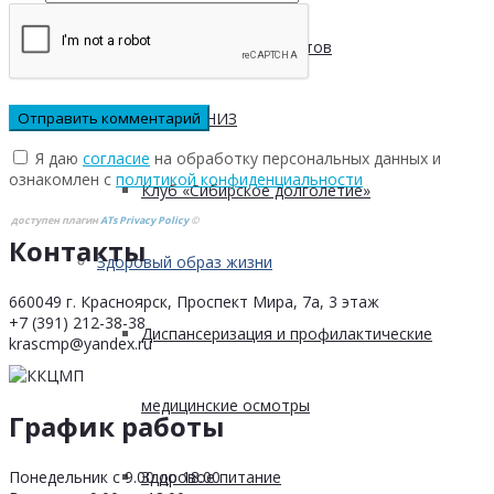
Безопасность пациентов
Школа ХНИЗ
Я даю
согласие
на обработку персональных данных и
ознакомлен с
политикой конфиденциальности
Клуб «Сибирское долголетие»
доступен плагин
ATs Privacy Policy
©
Контакты
Здоровый образ жизни
660049 г. Красноярск, Проспект Мира, 7а, 3 этаж
+7 (391) 212-38-38
Диспансеризация и профилактические
krascmp@yandex.ru
медицинские осмотры
График работы
Понедельник с 9.00 до 18.00
Здоровое питание