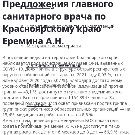
Предложения главного
Новости РЦК
санитарного врача по
Красноярскому краю
Нормативные документы РЦ компетенций
Еремина А.Н.
Методические материалы
В последние недели на территории Красноярского края
наблюдается рост регистрацией случаев ОРИ, вызванных
Материалы и презентации
СОVID- 19. Доля гриппа в структуре острых респираторных
вирусных заболеваний составила в 2021 году 0,03 %, что
ниже уровня 2020 года (0,07 %). Благодаря достаточному
График выездов в МО
уровню охвата населения сезонной иммунизацией против
гриппа — 43,1 %, достигнуто отсутствие эпидемического
подъема. Всего в крае привито I 164 394 человека. За
последний год увеличился охват прививками против гриппа
Отчетность
групп риска: работников образовательных организаций — на
15,4%, медицинских работников — на 8,8 %.
Вместе с тем, целевой рекомендуемый ВОЗ показатель
5 С
охвата прививками (не менее 75 %) не достигнут в таких
группах риска, как дети от 6 месяцев до 3 дет — 66,9 %, лица