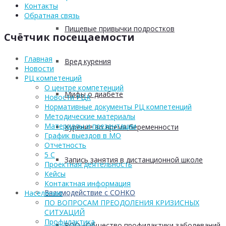
Контакты
Обратная связь
Пищевые привычки подростков
Счётчик посещаемости
Главная
Вред курения
Новости
РЦ компетенций
О центре компетенций
Мифы о диабете
Новости РЦК
Нормативные документы РЦ компетенций
Методические материалы
Материалы и презентации
Курение во время беременности
График выездов в МО
Отчетность
5 С
Запись занятия в дистанционной школе
Проектная деятельность
Кейсы
Контактная информация
Взаимодействие с СОНКО
Населению
ПО ВОПРОСАМ ПРЕОДОЛЕНИЯ КРИЗИСНЫХ
СИТУАЦИЙ
Профилактика
РОО «Общество профилактики заболеваний