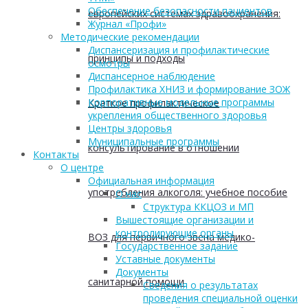
Обеспечение безопасности пациентов
европейских системах здравоохранения:
Журнал «Профи»
Методические рекомендации
Диспансеризация и профилактические
принципы и подходы
осмотры
Диспансерное наблюдение
Профилактика ХНИЗ и формирование ЗОЖ
Корпоративные модельные программы
Краткое профилактическое
укрепления общественного здоровья
Центры здоровья
Муниципальные программы
консультирование в отношении
Контакты
О центре
Официальная информация
употребления алкоголя: учебное пособие
О нас
Структура ККЦОЗ и МП
Вышестоящие организации и
контролирующие органы
ВОЗ для первичного звена медико-
Государственное задание
Уставные документы
Документы
санитарной помощи
Сведения о результатах
проведения специальной оценки