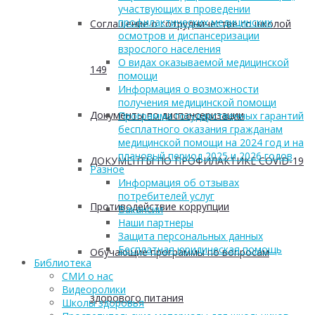
участвующих в проведении
профилактических медицинских
Соглашение о сотрудничестве со школой
осмотров и диспансеризации
взрослого населения
О видах оказываемой медицинской
149
помощи
Информация о возможности
получения медицинской помощи
Документы по диспансеризации
Программа государственных гарантий
бесплатного оказания гражданам
медицинской помощи на 2024 год и на
плановый период 2025 и 2026 годов
ДОКУМЕНТЫ ПО ПРОФИЛАКТИКЕ COVID-19
Разное
Информация об отзывах
потребителей услуг
Противодействие коррупции
Вакансии
Наши партнеры
Защита персональных данных
Бесплатная юридическая помощь
Обучающие программы по вопросам
Библиотека
СМИ о нас
Видеоролики
здорового питания
Школы здоровья