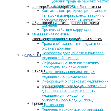
условий труда на рабочих местах
Оплата труда
Формирование здорового образа жизни
Контакты контролирующих органов и
телефоны доверия, консультации по
вопросам преодоления кризисных
Обучающий курс «Внедрение программ
ситуаций
Противодействие коррупции
Медицинская помощь
укрепления здоровья на рабочем месте»
График приема граждан
Права и обязанности граждан в сфере
охраны здоровья
Показатели доступности и качества
Документы
медицинской помощи
Информация о перечне жизненно
необходимых и важнейших
Отчеты
лекарственных препаратов для
медицинского применения
Информация о страховых медицинских
организациях, с которыми заключены
Отчеты о мониторинге
договора на оказание и оплату
медицинской помощи по
обязательному медицинскому
Приказы
страхованию
Перечень медицинских организаций,