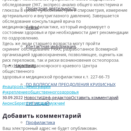
обследование (ЭКГ, экспресс-анализ общего холестерина и
Проектная деятельность
глюкозы в крови, пульсоксиметрия и спирометрия, измерение
артериального и внутриглазного давления). Завершается
обследование консультацией врача по
медицинской профилактике, который информирует о
Кейсы
состоянии здоровья и при необходимости дает рекомендации
по оздоровлению.
Здесь же люди старшего возраста могут пройти
Контактная информация
скрининг обследование FRAX, разработанное Всемирной
организацией здравоохранения, позволяющее, оценить как
риск переломов, так и риски возникновения остеопороза.
Населению
Пресс-служба Красноярского краевого Центра
общественного
здоровья и медицинской профилактики к.т. 227-66-73
ПО ВОПРОСАМ ПРЕОДОЛЕНИЯ КРИЗИСНЫХ
#нацпроектдемография
#укреплениеобщественногоздоровья
30.09.2022
Новости
Шеф-редактор
Оставить комментарий
Анонс
Берегите сердца мужчин!
СИТУАЦИЙ
Добавить комментарий
Профилактика
Ваш электронный адрес не будет опубликован.