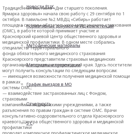
Новости РЦК
Традиционная выставка «Дни старшего поколения.
Ярмарка здоровья» начала свою работу с 29 сентября по 1
октября. В павильоне №2 МВДЦ «Сибирь» работает
площадка системы обязательного медицинского страхования
Нормативные документы РЦ компетенций
(ОМС), в работе которой принимает участие и
Красноярский краевой Центр общественного здоровья и
медицинской профилактики. В одном месте собрались
Методические материалы
специалисты Территориального
фонда обязательного медицинского страхования
Красноярского представители страховых медицинских
организаций, медицинских учреждений края. Здесь посетители
Материалы и презентации
могут получить консультации по следующим вопросам:
— имеющиеся возможности получения медицинской помощи
в рамках
График выездов в МО
системы ОМС;
— взаимодействие застрахованных лиц с Фондом,
страховыми
Отчетность
компаниями и медицинскими учреждениями, а также
разъяснения по правам граждан в системе ОМС. Врачи
консультативно-оздоровительного отдела Красноярского
краевого Центра общественного здоровья и медицинской
5 С
профилактики
проводят комплексное профилактическое медицинское