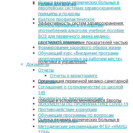
Оценка ведения хронических больных в
Ролики для врачей
европейских системах здравоохранения:
принципы и подходы
Краткое профилактическое
Эффективность систем здравоохранения:
консультирование в отношении
употребления алкоголя: учебное пособие
ВОЗ для первичного звена медико-
санитарной помощи
как сделать измерение показателей частью
Формирование здорового образа жизни
Обучающий курс «Внедрение программ
укрепления здоровья на рабочем месте»
политики и управления?
Документы
Отчеты
Отчеты о мониторинге
Организация первичной медико-санитарной
Приказы
Соглашение о сотрудничестве со школой
149
Документы по диспансеризации
помощи в условиях меняющейся Европы
ДОКУМЕНТЫ ПО ПРОФИЛАКТИКЕ COVID-19
Противодействие коррупции
Обучающие программы по вопросам
Оценка ведения хронических больных в
здорового питания
Методические рекомендации ФГБУ «НМИЦ
ТПМ»