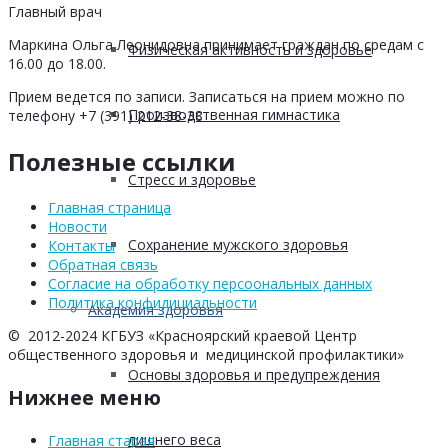
Главный врач
Маркина Ольга Леонидовна принимает граждан по средам с
Физическая активность и здоровье
16.00 до 18.00.
Прием ведется по записи. Записаться на прием можно по
Производственная гимнастика
телефону +7 (391) 212-38-38
Полезные ссылки
Стресс и здоровье
Главная страница
Новости
Сохранение мужского здоровья
Контакты
Обратная связь
Согласие на обработку персоональных данных
Политика конфидициальности
Академия здоровья
© 2012-2024 КГБУЗ «Красноярский краевой Центр
общественного здоровья и медицинской профилактики»
Основы здоровья и предупреждения
Нижнее меню
лишнего веса
Главная старая