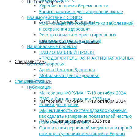
Центры Здоровья
Курение во время беременности
Запись занятия в дистанционной школе
Взаимодействие с СОНКО
Адреса Центров Здоровья
РОО «Общество профилактики заболеваний
и сохранения здоровья»
Реестр социально ориентированных
некоммерческих организаций
Мобильный Центр здоровья
Национальные проекты
НАЦИОНАЛЬНЫЙ ПРОЕКТ
«ПРОДОЛЖИТЕЛЬНАЯ И АКТИВНАЯ ЖИЗНЬ»
Cпециалистам
Центры Здоровья
Адреса Центров Здоровья
Мобильный Центр здоровья
Публикации
Cпециалистам
Публикации
Материалы ФОРУМА 17-18 октября 2024
ПМО и Диспансеризация 2025 год
Материалы ФОРУМА 17-18 октября 2024
Ролики для врачей
Эффективность систем здравоохранения:
как сделать измерение показателей частью
ПМО и Диспансеризация 2025 год
политики и управления?
Организация первичной медико-санитарной
помощи в условиях меняющейся Европы