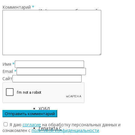
Комментарий
*
Инфекционных заболеваний
Инсульта
Инфаркта
Имя
*
Сахарного диабета
Email
*
Сайт
Рака
ХОБЛ
Я даю
согласие
на обработку персональных данных и
Гепатита С
ознакомлен с
политикой конфиденциальности