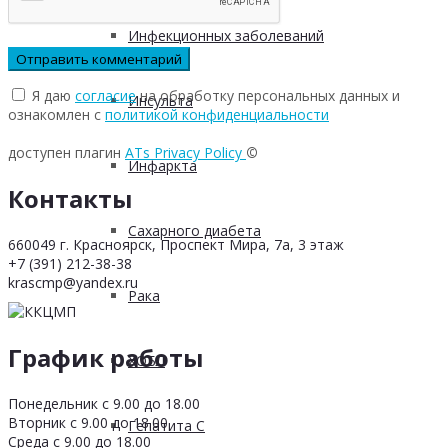
Инфекционных заболеваний
Я даю
согласие
на обработку персональных данных и
Инсульта
ознакомлен с
политикой конфиденциальности
доступен плагин
ATs Privacy Policy
©
Инфаркта
Контакты
Сахарного диабета
660049 г. Красноярск, Проспект Мира, 7а, 3 этаж
+7 (391) 212-38-38
krascmp@yandex.ru
Рака
График работы
ХОБЛ
Понедельник с 9.00 до 18.00
Вторник с 9.00 до 18.00
Гепатита С
Среда с 9.00 до 18.00