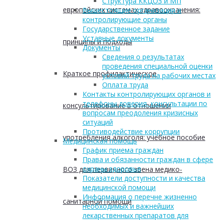
Структура ККЦОЗ и МП
европейских системах здравоохранения:
Вышестоящие организации и
контролирующие органы
Государственное задание
Уставные документы
принципы и подходы
Документы
Сведения о результатах
проведения специальной оценки
Краткое профилактическое
условий труда на рабочих местах
Оплата труда
Контакты контролирующих органов и
телефоны доверия, консультации по
консультирование в отношении
вопросам преодоления кризисных
ситуаций
Противодействие коррупции
употребления алкоголя: учебное пособие
Медицинская помощь
График приема граждан
Права и обязанности граждан в сфере
охраны здоровья
ВОЗ для первичного звена медико-
Показатели доступности и качества
медицинской помощи
Информация о перечне жизненно
санитарной помощи
необходимых и важнейших
лекарственных препаратов для