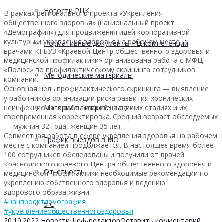
Новости РЦК
В рамках регионального проекта «Укрепления
общественного здоровья» (национальный проект
«Демография») для продвижения идей корпоративной
культуры и укрепления здоровья на рабочем месте
Нормативные документы РЦ компетенций
врачами КГБУЗ «Краевой Центр общественного здоровья и
медицинской профилактики» организована работа с МФЦ
«Полюс» по профилактическому скрининга сотрудников
Методические материалы
компании.
Основная цель профилактического скрининга — выявление
у работников организации риска развития хронических
неинфекционных заболеваний на ранних стадиях и их
Материалы и презентации
своевременная корректировка. Средний возраст обследуемых
— мужчин 32 года, женщин 35 лет.
Совместная работа в сфере укрепления здоровья на рабочем
График выездов в МО
месте с компанией продолжается. В настоящее время более
100 сотрудников обследованы и получили от врачей
Красноярского краевого Центра общественного здоровья и
Отчетность
медицинской профилактики необходимые рекомендации по
укреплению собственного здоровья и ведению
здорового образа жизни.
#нацпроектдемография
5 С
#укреплениеобщественногоздоровья
20.10.2022
Новости
Шеф-редактор
Оставить комментарий