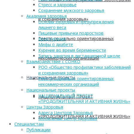
Стресс и здоровье
Сохранение мужского здоровья
Академия здоровья
и сохранения здоровья»
Основы здоровья и предупреждения
лишнего веса
Пищевые привычки подростков
Реестр социально ориентированных
Вред курения
Мифы о диабете
Курение во время беременности
Запись занятия в дистанционной школе
некоммерческих организаций
Взаимодействие с СОНКО
РОО «Общество профилактики заболеваний
и сохранения здоровья»
Национальные проекты
Реестр социально ориентированных
некоммерческих организаций
Национальные проекты
НАЦИОНАЛЬНЫЙ ПРОЕКТ
НАЦИОНАЛЬНЫЙ ПРОЕКТ
«ПРОДОЛЖИТЕЛЬНАЯ И АКТИВНАЯ ЖИЗНЬ»
Центры Здоровья
Адреса Центров Здоровья
«ПРОДОЛЖИТЕЛЬНАЯ И АКТИВНАЯ ЖИЗНЬ»
Мобильный Центр здоровья
Cпециалистам
Публикации