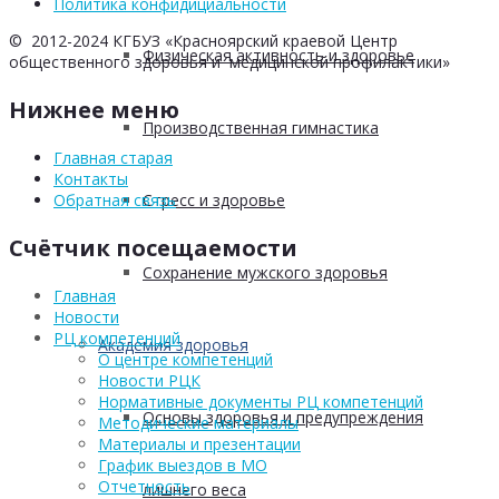
Политика конфидициальности
© 2012-2024 КГБУЗ «Красноярский краевой Центр
Физическая активность и здоровье
общественного здоровья и медицинской профилактики»
Нижнее меню
Производственная гимнастика
Главная старая
Контакты
Стресс и здоровье
Обратная связь
Счётчик посещаемости
Сохранение мужского здоровья
Главная
Новости
РЦ компетенций
Академия здоровья
О центре компетенций
Новости РЦК
Нормативные документы РЦ компетенций
Основы здоровья и предупреждения
Методические материалы
Материалы и презентации
График выездов в МО
Отчетность
лишнего веса