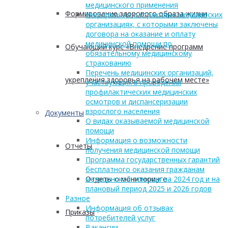
медицинского применения
Формирование здорового образа жизни
Информация о страховых медицинских
организациях, с которыми заключены
договора на оказание и оплату
медицинской помощи по
Обучающий курс «Внедрение программ
обязательному медицинскому
страхованию
Перечень медицинских организаций,
укрепления здоровья на рабочем месте»
участвующих в проведении
профилактических медицинских
осмотров и диспансеризации
взрослого населения
Документы
О видах оказываемой медицинской
помощи
Информация о возможности
Отчеты
получения медицинской помощи
Программа государственных гарантий
бесплатного оказания гражданам
Отчеты о мониторинге
медицинской помощи на 2024 год и на
плановый период 2025 и 2026 годов
Разное
Информация об отзывах
Приказы
потребителей услуг
Вакансии