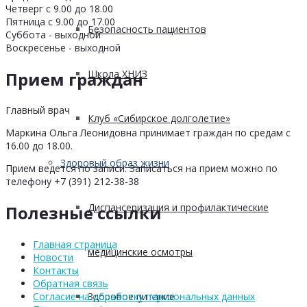
Четверг с 9.00 до 18.00
Пятница с 9.00 до 17.00
Безопасность пациентов
Суббота - выходной
Воскресенье - выходной
Школа ХНИЗ
Прием граждан
Главный врач
Клуб «Сибирское долголетие»
Маркина Ольга Леонидовна принимает граждан по средам с
16.00 до 18.00.
Здоровый образ жизни
Прием ведется по записи. Записаться на прием можно по
телефону +7 (391) 212-38-38
Диспансеризация и профилактические
Полезные ссылки
Главная страница
медицинские осмотры
Новости
Контакты
Обратная связь
Здоровое питание
Согласие на обработку персоональных данных