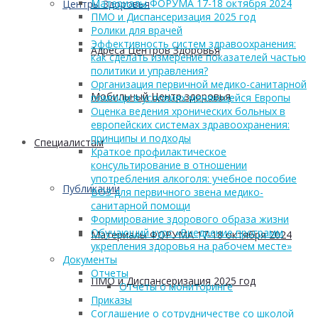
Материалы ФОРУМА 17-18 октября 2024
Центры Здоровья
ПМО и Диспансеризация 2025 год
Ролики для врачей
Эффективность систем здравоохранения:
Адреса Центров Здоровья
как сделать измерение показателей частью
политики и управления?
Организация первичной медико-санитарной
Мобильный Центр здоровья
помощи в условиях меняющейся Европы
Оценка ведения хронических больных в
европейских системах здравоохранения:
принципы и подходы
Cпециалистам
Краткое профилактическое
консультирование в отношении
употребления алкоголя: учебное пособие
Публикации
ВОЗ для первичного звена медико-
санитарной помощи
Формирование здорового образа жизни
Обучающий курс «Внедрение программ
Материалы ФОРУМА 17-18 октября 2024
укрепления здоровья на рабочем месте»
Документы
Отчеты
ПМО и Диспансеризация 2025 год
Отчеты о мониторинге
Приказы
Соглашение о сотрудничестве со школой