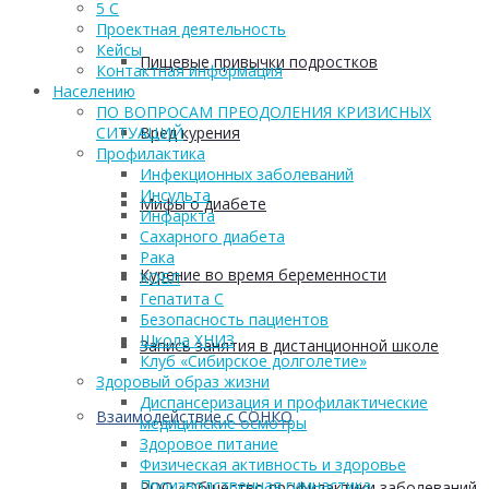
5 С
Проектная деятельность
Кейсы
Пищевые привычки подростков
Контактная информация
Населению
ПО ВОПРОСАМ ПРЕОДОЛЕНИЯ КРИЗИСНЫХ
Вред курения
СИТУАЦИЙ
Профилактика
Инфекционных заболеваний
Инсульта
Мифы о диабете
Инфаркта
Сахарного диабета
Рака
Курение во время беременности
ХОБЛ
Гепатита С
Безопасность пациентов
Школа ХНИЗ
Запись занятия в дистанционной школе
Клуб «Сибирское долголетие»
Здоровый образ жизни
Диспансеризация и профилактические
Взаимодействие с СОНКО
медицинские осмотры
Здоровое питание
Физическая активность и здоровье
Производственная гимнастика
РОО «Общество профилактики заболеваний