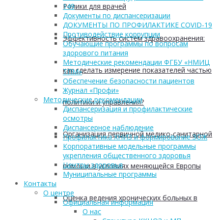
Ролики для врачей
149
Документы по диспансеризации
ДОКУМЕНТЫ ПО ПРОФИЛАКТИКЕ COVID-19
Противодействие коррупции
Эффективность систем здравоохранения:
Обучающие программы по вопросам
здорового питания
Методические рекомендации ФГБУ «НМИЦ
как сделать измерение показателей частью
ТПМ»
Обеспечение безопасности пациентов
Журнал «Профи»
Методические рекомендации
политики и управления?
Диспансеризация и профилактические
осмотры
Диспансерное наблюдение
Организация первичной медико-санитарной
Профилактика ХНИЗ и формирование ЗОЖ
Корпоративные модельные программы
укрепления общественного здоровья
Центры здоровья
помощи в условиях меняющейся Европы
Муниципальные программы
Контакты
О центре
Оценка ведения хронических больных в
Официальная информация
О нас