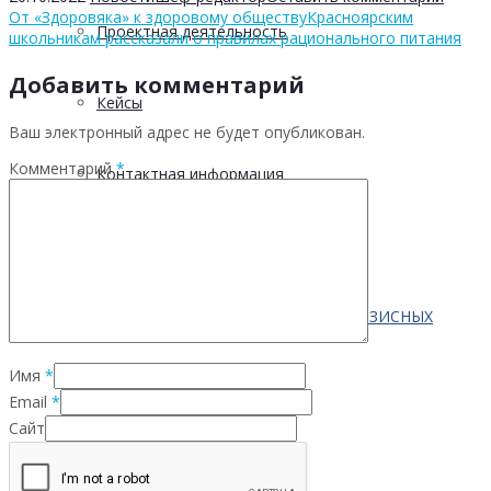
От «Здоровяка» к здоровому обществу
Красноярским
Проектная деятельность
школьникам рассказали о правилах рационального питания
Добавить комментарий
Кейсы
Ваш электронный адрес не будет опубликован.
Комментарий
*
Контактная информация
Населению
ПО ВОПРОСАМ ПРЕОДОЛЕНИЯ КРИЗИСНЫХ
Имя
*
СИТУАЦИЙ
Email
*
Сайт
Профилактика