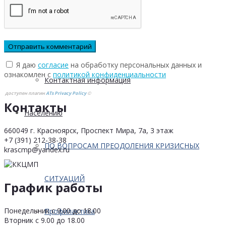
Проектная деятельность
Кейсы
Я даю
согласие
на обработку персональных данных и
ознакомлен с
политикой конфиденциальности
Контактная информация
доступен плагин
ATs Privacy Policy
©
Контакты
Населению
660049 г. Красноярск, Проспект Мира, 7а, 3 этаж
+7 (391) 212-38-38
ПО ВОПРОСАМ ПРЕОДОЛЕНИЯ КРИЗИСНЫХ
krascmp@yandex.ru
СИТУАЦИЙ
График работы
Понедельник с 9.00 до 18.00
Профилактика
Вторник с 9.00 до 18.00