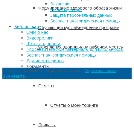
Вакансии
Формирование здорового образа жизни
Наши партнеры
Защита персональных данных
Бесплатная юридическая помощь
Библиотека
Обучающий курс «Внедрение программ
СМИ о нас
Видеоролики
Школы здоровья
укрепления здоровья на рабочем месте»
Просветительские материалы для школьников
Бесплатная юридическая помощь
Другие материалы
Документы
Следуйте за нами в социальных сетях:
Одноклассники
и
ВКонтакте
Отчеты
Отчеты о мониторинге
Приказы