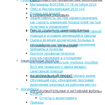
Материалы ФОРУМА 17-18 октября 2024
ПМО и Диспансеризация 2025 год
Ролики для врачей
и сохранения здоровья»
Эффективность систем здравоохранения:
как сделать измерение показателей частью
политики и управления?
Реестр социально ориентированных
Организация первичной медико-санитарной
помощи в условиях меняющейся Европы
Оценка ведения хронических больных в
европейских системах здравоохранения:
некоммерческих организаций
принципы и подходы
Краткое профилактическое
консультирование в отношении
Национальные проекты
употребления алкоголя: учебное пособие
ВОЗ для первичного звена медико-
санитарной помощи
Формирование здорового образа жизни
НАЦИОНАЛЬНЫЙ ПРОЕКТ
Обучающий курс «Внедрение программ
укрепления здоровья на рабочем месте»
Документы
«ПРОДОЛЖИТЕЛЬНАЯ И АКТИВНАЯ ЖИЗНЬ»
Отчеты
Отчеты о мониторинге
Приказы