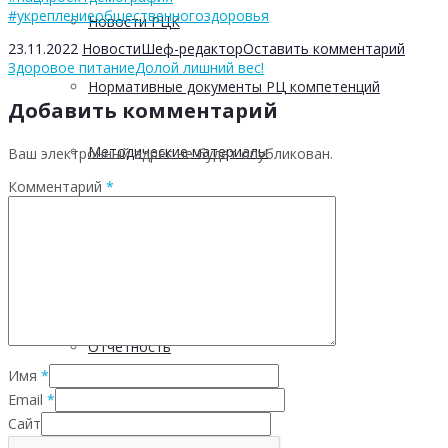
#укреплениеобщественногоздоровья
Новости РЦК
23.11.2022
Новости
Шеф-редактор
Оставить комментарий
Здоровое питание
Долой лишний вес!
Нормативные документы РЦ компетенций
Добавить комментарий
Методические материалы
Ваш электронный адрес не будет опубликован.
Комментарий
*
Материалы и презентации
График выездов в МО
Отчетность
Имя
*
Email
*
5 С
Сайт