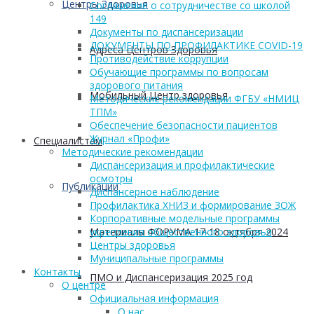
Центры Здоровья
Соглашение о сотрудничестве со школой
149
Документы по диспансеризации
ДОКУМЕНТЫ ПО ПРОФИЛАКТИКЕ COVID-19
Адреса Центров Здоровья
Противодействие коррупции
Обучающие программы по вопросам
здорового питания
Мобильный Центр здоровья
Методические рекомендации ФГБУ «НМИЦ
ТПМ»
Обеспечение безопасности пациентов
Журнал «Профи»
Cпециалистам
Методические рекомендации
Диспансеризация и профилактические
осмотры
Публикации
Диспансерное наблюдение
Профилактика ХНИЗ и формирование ЗОЖ
Корпоративные модельные программы
Материалы ФОРУМА 17-18 октября 2024
укрепления общественного здоровья
Центры здоровья
Муниципальные программы
Контакты
ПМО и Диспансеризация 2025 год
О центре
Официальная информация
О нас