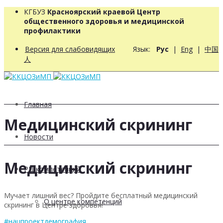
КГБУЗ
Красноярский краевой Центр
общественного здоровья и медицинской
профилактики
Версия для слабовидящих
Язык:
Рус
|
Eng
|
中国
人
Главная
Медицинский скрининг
Новости
Медицинский скрининг
РЦ компетенций
Мучает лишний вес? Пройдите бесплатный медицинский
О центре компетенций
скрининг в Центре здоровья!
#нацпроектдемография