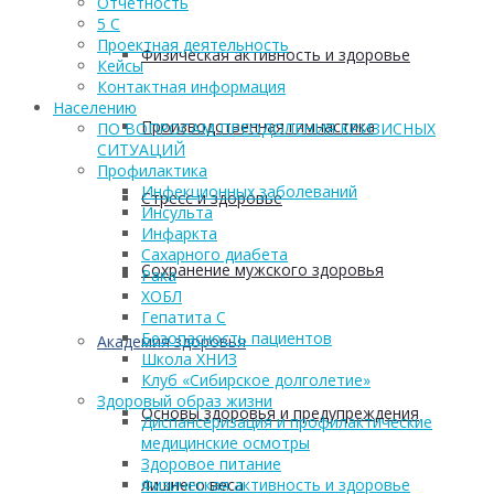
Отчетность
5 С
Проектная деятельность
Физическая активность и здоровье
Кейсы
Контактная информация
Населению
Производственная гимнастика
ПО ВОПРОСАМ ПРЕОДОЛЕНИЯ КРИЗИСНЫХ
СИТУАЦИЙ
Профилактика
Инфекционных заболеваний
Стресс и здоровье
Инсульта
Инфаркта
Сахарного диабета
Сохранение мужского здоровья
Рака
ХОБЛ
Гепатита С
Безопасность пациентов
Академия здоровья
Школа ХНИЗ
Клуб «Сибирское долголетие»
Здоровый образ жизни
Основы здоровья и предупреждения
Диспансеризация и профилактические
медицинские осмотры
Здоровое питание
лишнего веса
Физическая активность и здоровье