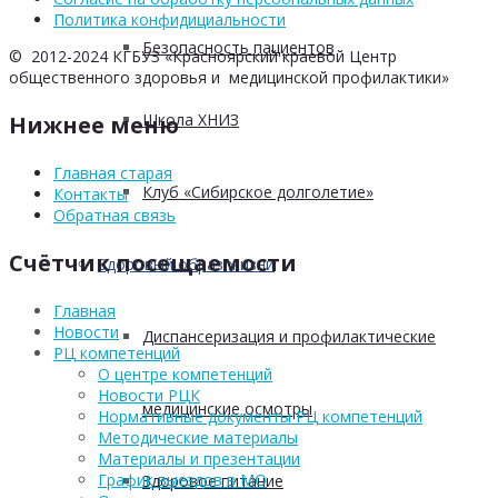
Политика конфидициальности
Безопасность пациентов
© 2012-2024 КГБУЗ «Красноярский краевой Центр
общественного здоровья и медицинской профилактики»
Школа ХНИЗ
Нижнее меню
Главная старая
Клуб «Сибирское долголетие»
Контакты
Обратная связь
Счётчик посещаемости
Здоровый образ жизни
Главная
Новости
Диспансеризация и профилактические
РЦ компетенций
О центре компетенций
Новости РЦК
медицинские осмотры
Нормативные документы РЦ компетенций
Методические материалы
Материалы и презентации
График выездов в МО
Здоровое питание