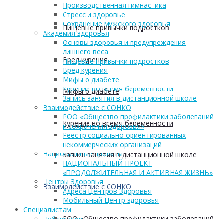
Производственная гимнастика
Стресс и здоровье
Сохранение мужского здоровья
Пищевые привычки подростков
Академия здоровья
Основы здоровья и предупреждения
лишнего веса
Вред курения
Пищевые привычки подростков
Вред курения
Мифы о диабете
Курение во время беременности
Мифы о диабете
Запись занятия в дистанционной школе
Взаимодействие с СОНКО
РОО «Общество профилактики заболеваний
Курение во время беременности
и сохранения здоровья»
Реестр социально ориентированных
некоммерческих организаций
Национальные проекты
Запись занятия в дистанционной школе
НАЦИОНАЛЬНЫЙ ПРОЕКТ
«ПРОДОЛЖИТЕЛЬНАЯ И АКТИВНАЯ ЖИЗНЬ»
Центры Здоровья
Взаимодействие с СОНКО
Адреса Центров Здоровья
Мобильный Центр здоровья
Cпециалистам
РОО «Общество профилактики заболеваний
Публикации