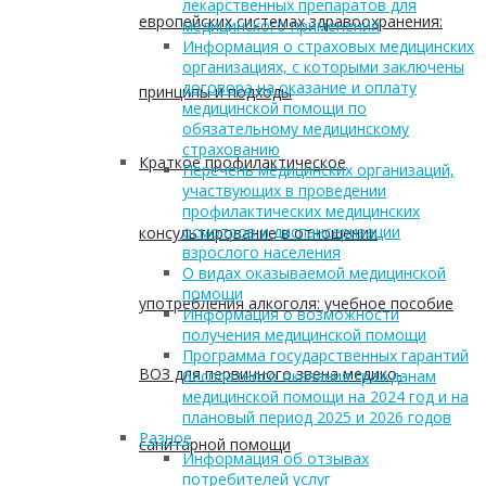
лекарственных препаратов для
европейских системах здравоохранения:
медицинского применения
Информация о страховых медицинских
организациях, с которыми заключены
договора на оказание и оплату
принципы и подходы
медицинской помощи по
обязательному медицинскому
страхованию
Краткое профилактическое
Перечень медицинских организаций,
участвующих в проведении
профилактических медицинских
осмотров и диспансеризации
консультирование в отношении
взрослого населения
О видах оказываемой медицинской
помощи
употребления алкоголя: учебное пособие
Информация о возможности
получения медицинской помощи
Программа государственных гарантий
ВОЗ для первичного звена медико-
бесплатного оказания гражданам
медицинской помощи на 2024 год и на
плановый период 2025 и 2026 годов
Разное
санитарной помощи
Информация об отзывах
потребителей услуг