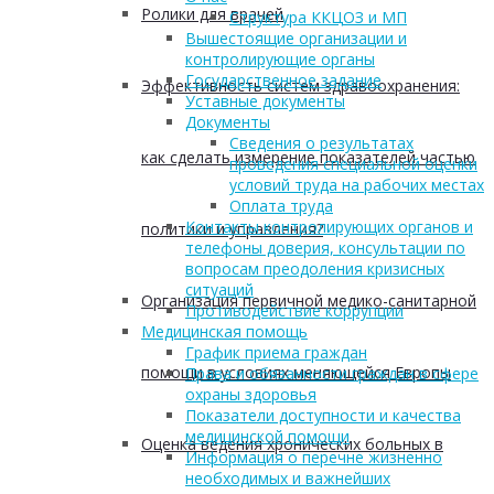
Ролики для врачей
Структура ККЦОЗ и МП
Вышестоящие организации и
контролирующие органы
Государственное задание
Эффективность систем здравоохранения:
Уставные документы
Документы
Сведения о результатах
как сделать измерение показателей частью
проведения специальной оценки
условий труда на рабочих местах
Оплата труда
Контакты контролирующих органов и
политики и управления?
телефоны доверия, консультации по
вопросам преодоления кризисных
ситуаций
Организация первичной медико-санитарной
Противодействие коррупции
Медицинская помощь
График приема граждан
помощи в условиях меняющейся Европы
Права и обязанности граждан в сфере
охраны здоровья
Показатели доступности и качества
медицинской помощи
Оценка ведения хронических больных в
Информация о перечне жизненно
необходимых и важнейших