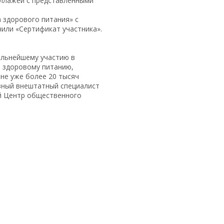
оллажей с представленными
а здорового питания» с
или «Сертификат участника».
альнейшему участию в
о здоровому питанию,
не уже более 20 тысяч
вный внештатный специалист
ой Центр общественного