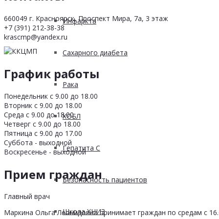
660049 г. Красноярск, Проспект Мира, 7а, 3 этаж
Инфаркта
+7 (391) 212-38-38
krascmp@yandex.ru
Сахарного диабета
График работы
Рака
Понедельник с 9.00 до 18.00
Вторник с 9.00 до 18.00
Среда с 9.00 до 18.00
ХОБЛ
Четверг с 9.00 до 18.00
Пятница с 9.00 до 17.00
Суббота - выходной
Гепатита С
Воскресенье - выходной
Прием граждан
Безопасность пациентов
Главный врач
Школа ХНИЗ
Маркина Ольга Леонидовна принимает граждан по средам с 16.0