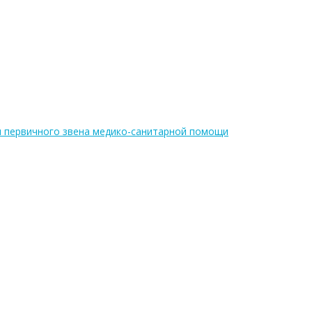
я первичного звена медико-санитарной помощи