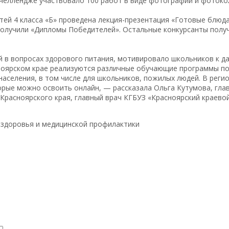
В челлендже участвовало 100 работ в виде фотографий и фоток
етей 4 класса «Б» проведена лекция-презентация «Готовые блюд
получили «Дипломы Победителей». Остальные конкурсанты получ
 в вопросах здорового питания, мотивировало школьников к д
сноярском крае реализуются различные обучающие программы п
аселения, в том числе для школьников, пожилых людей. В регио
орые можно освоить онлайн, — рассказала Ольга Кутумова, гла
Красноярского края, главный врач КГБУЗ «Красноярский краев
 здоровья и медицинской профилактики