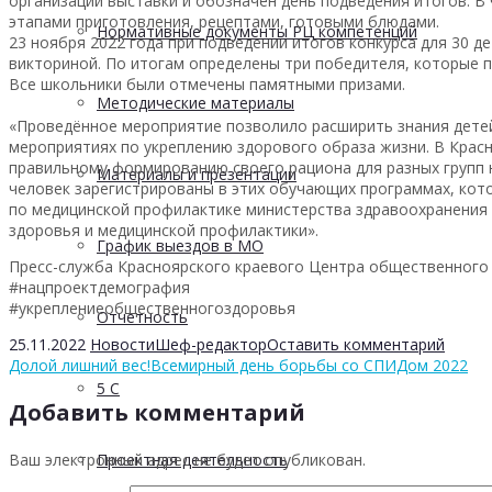
организации выставки и обозначен день подведения итогов. 
этапами приготовления, рецептами, готовыми блюдами.
Нормативные документы РЦ компетенций
23 ноября 2022 года при подведении итогов конкурса для 30 д
викториной. По итогам определены три победителя, которые 
Все школьники были отмечены памятными призами.
Методические материалы
«Проведённое мероприятие позволило расширить знания детей
мероприятиях по укреплению здорового образа жизни. В Кра
правильному формированию своего рациона для разных групп н
Материалы и презентации
человек зарегистрированы в этих обучающих программах, кот
по медицинской профилактике министерства здравоохранения 
здоровья и медицинской профилактики».
График выездов в МО
Пресс-служба Красноярского краевого Центра общественного
#нацпроектдемография
#укреплениеобщественногоздоровья
Отчетность
25.11.2022
Новости
Шеф-редактор
Оставить комментарий
Долой лишний вес!
Всемирный день борьбы со СПИДом 2022
5 С
Добавить комментарий
Ваш электронный адрес не будет опубликован.
Проектная деятельность