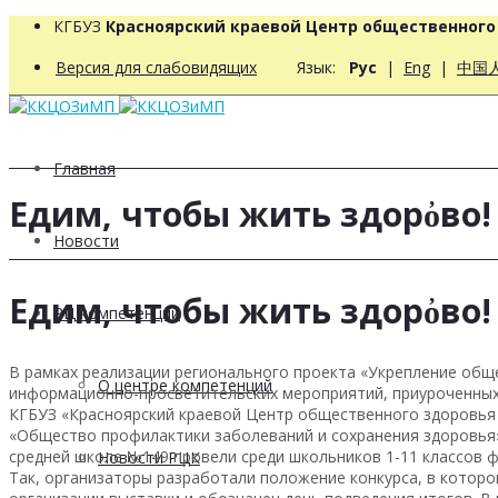
КГБУЗ
Красноярский краевой Центр общественног
Версия для слабовидящих
Язык:
Рус
|
Eng
|
中国
Главная
Едим, чтобы жить здорὀво!
Новости
Едим, чтобы жить здорὀво!
РЦ компетенций
В рамках реализации регионального проекта «Укрепление общ
О центре компетенций
информационно-просветительских мероприятий, приуроченны
КГБУЗ «Красноярский краевой Центр общественного здоровья
«Общество профилактики заболеваний и сохранения здоровья»
средней школе №149 провели среди школьников 1-11 классов 
Новости РЦК
Так, организаторы разработали положение конкурса, в котор