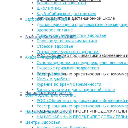
Безопасность пациентов
Школа ХНИЗ
Клуб «Сибирское долголетие»
Запись занятия в дистанционной школе
Здоровый образ жизни
Диспансеризация и профилактические медици
Здоровое питание
Физическая активность и здоровье
Взаимодействие с СОНКО
Производственная гимнастика
Стресс и здоровье
Сохранение мужского здоровья
РОО «Общество профилактики заболеваний и
Академия здоровья
Основы здоровья и предупреждения лишнего 
Пищевые привычки подростков
Вред курения
Реестр социально ориентированных некоммер
Мифы о диабете
Курение во время беременности
Запись занятия в дистанционной школе
Национальные проекты
Взаимодействие с СОНКО
РОО «Общество профилактики заболеваний и
Реестр социально ориентированных некоммер
НАЦИОНАЛЬНЫЙ ПРОЕКТ «ПРОДОЛЖИТЕЛЬН
Национальные проекты
НАЦИОНАЛЬНЫЙ ПРОЕКТ «ПРОДОЛЖИТЕЛЬН
Центры Здоровья
Адреса Центров Здоровья