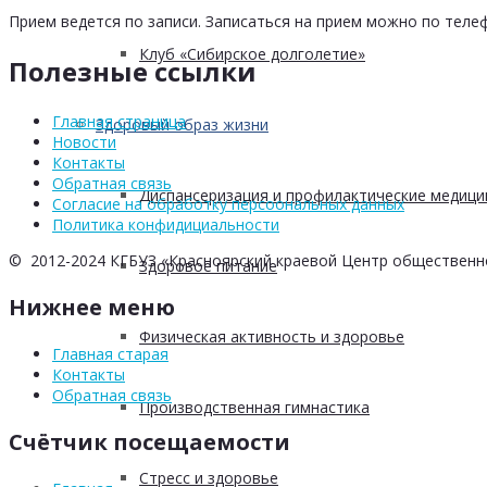
Прием ведется по записи. Записаться на прием можно по телеф
Клуб «Сибирское долголетие»
Полезные ссылки
Главная страница
Здоровый образ жизни
Новости
Контакты
Обратная связь
Диспансеризация и профилактические медици
Согласие на обработку персоональных данных
Политика конфидициальности
© 2012-2024 КГБУЗ «Красноярский краевой Центр общественн
Здоровое питание
Нижнее меню
Физическая активность и здоровье
Главная старая
Контакты
Обратная связь
Производственная гимнастика
Счётчик посещаемости
Стресс и здоровье