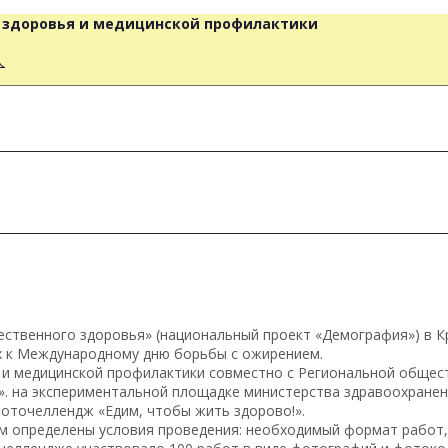
о здоровья и медицинской профилактики
人
ественного здоровья» (национальный проект «Демография») в К
х к Международному дню борьбы с ожирением.
 и медицинской профилактики совместно с Региональной общес
. на экспериментальной площадке министерства здравоохранен
фоточеллендж «Едим, чтобы жить здорово!».
ом определены условия проведения: необходимый формат работ,