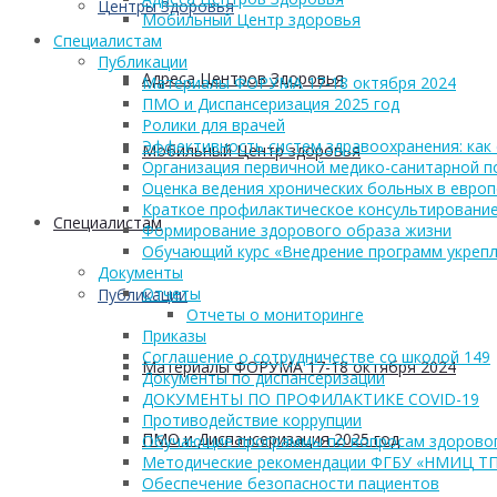
Центры Здоровья
Мобильный Центр здоровья
Cпециалистам
Публикации
Адреса Центров Здоровья
Материалы ФОРУМА 17-18 октября 2024
ПМО и Диспансеризация 2025 год
Ролики для врачей
Эффективность систем здравоохранения: как 
Мобильный Центр здоровья
Организация первичной медико-санитарной 
Оценка ведения хронических больных в европ
Краткое профилактическое консультирование
Cпециалистам
Формирование здорового образа жизни
Обучающий курс «Внедрение программ укрепл
Документы
Отчеты
Публикации
Отчеты о мониторинге
Приказы
Соглашение о сотрудничестве со школой 149
Материалы ФОРУМА 17-18 октября 2024
Документы по диспансеризации
ДОКУМЕНТЫ ПО ПРОФИЛАКТИКЕ COVID-19
Противодействие коррупции
ПМО и Диспансеризация 2025 год
Обучающие программы по вопросам здоровог
Методические рекомендации ФГБУ «НМИЦ Т
Обеспечение безопасности пациентов