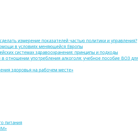
сделать измерение показателей частью политики и управления?
помощи в условиях меняющейся Европы
ейских системах здравоохранения: принципы и подходы
 в отношении употребления алкоголя: учебное пособие ВОЗ дл
ения здоровья на рабочем месте»
о питания
ПМ»