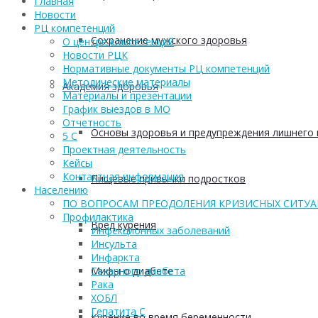
Главная
Новости
РЦ компетенций
Сохранение мужского здоровья
О центре компетенций
Новости РЦК
Нормативные документы РЦ компетенций
Методические материалы
Академия здоровья
Материалы и презентации
График выездов в МО
Отчетность
Основы здоровья и предупреждения лишнего 
5 С
Проектная деятельность
Кейсы
Контактная информация
Пищевые привычки подростков
Населению
ПО ВОПРОСАМ ПРЕОДОЛЕНИЯ КРИЗИСНЫХ СИТУ
Профилактика
Вред курения
Инфекционных заболеваний
Инсульта
Инфаркта
Мифы о диабете
Сахарного диабета
Рака
ХОБЛ
Гепатита С
Курение во время беременности