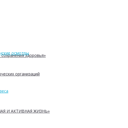
нские осмотры
 сохранения здоровья»
ческих организаций
веса
АЯ И АКТИВНАЯ ЖИЗНЬ»