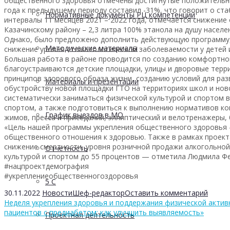
общественного здоровья отмечены достигнутые положительны
года к предыдущему периоду составил -31%, что говорит о ст
Нормативные документы РЦ компетенций
интервалы 11 месяцев 2021 – 2022 года, отмечается снижение
Казачинскому району – 2,3 литра 100% этанола на душу населени
Однако, было предложено дополнить действующую программу,
Методические материалы
снижение уровня стоматологической заболеваемости у детей 
Большая работа в районе проводится по созданию комфортно
благоустраиваются детские площадки, улицы и дворовые терр
принципов здорового образа жизни, созданию условий для ра
Материалы и презентации
обустройству новой площадки ГТО на территориях школ и нов
систематически заниматься физической культурой и спортом 
спортом, а также подготовиться к выполнению нормативов ко
График выездов в МО
жимов, пресса и приседаний, эллиптический и велотренажеры, 
«Цель нашей программы укрепления общественного здоровья 
общественного отношения к здоровью. Также в рамках проек
снижение смертности, уровня розничной продажи алкогольной
Отчетность
культурой и спортом до 55 процентов — отметила Людмила Фе
#нацпроектдемография
#укреплениеобщественногоздоровья
5 С
30.11.2022
Новости
Шеф-редактор
Оставить комментарий
Неделя укрепления здоровья и поддержания физической актив
пациентов с предиабетом: как улучшить выявляемость»
Проектная деятельность