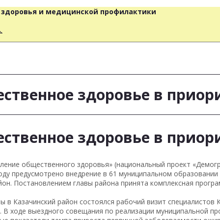
о здоровья и медицинской профилактики
人
ственное здоровье в приор
ственное здоровье в приор
пление общественного здоровья» (национальный проект «Демогр
оду предусмотрено внедрение в 61 муниципальном образовании
айон. Постановлением главы района принята комплексная прогр
ы в Казачинский район состоялся рабочий визит специалистов 
. В ходе выездного совещания по реализации муниципальной п