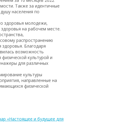
ением за 10 месяцев 2022
емости. Также за идентичные
 душу населения по
го здоровья молодежи,
 здоровья на рабочем месте.
остранства,
ссовому распространению
 здоровья. Благодаря
оявилась возможность
 физической культурой и
ренажеры для различных
рмирование культуры
оприятия, направленные на
анимающихся физической
нар «Настоящее и будущее для