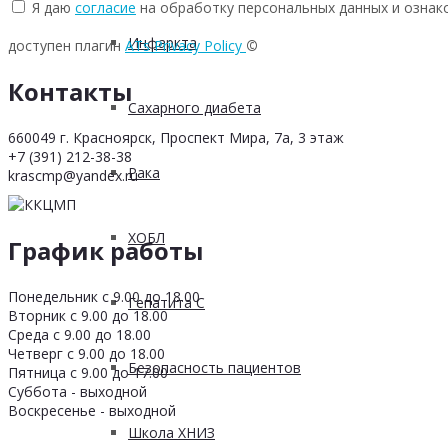
Я даю
согласие
на обработку персональных данных и ознак
Инфаркта
доступен плагин
ATs Privacy Policy
©
Контакты
Сахарного диабета
660049 г. Красноярск, Проспект Мира, 7а, 3 этаж
+7 (391) 212-38-38
Рака
krascmp@yandex.ru
ХОБЛ
График работы
Понедельник с 9.00 до 18.00
Гепатита С
Вторник с 9.00 до 18.00
Среда с 9.00 до 18.00
Четверг с 9.00 до 18.00
Безопасность пациентов
Пятница с 9.00 до 17.00
Суббота - выходной
Воскресенье - выходной
Школа ХНИЗ