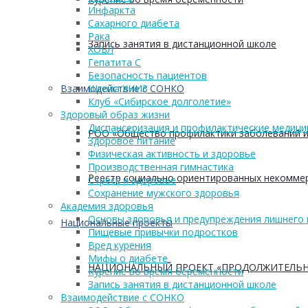
Инфаркта
Сахарного диабета
Рака
Запись занятия в дистанционной школе
ХОБЛ
Гепатита С
Безопасность пациентов
Взаимодействие с СОНКО
Школа ХНИЗ
Клуб «Сибирское долголетие»
Здоровый образ жизни
Диспансеризация и профилактические медици
РОО «Общество профилактики заболеваний и
Здоровое питание
Физическая активность и здоровье
Производственная гимнастика
Реестр социально ориентированных некоммер
Стресс и здоровье
Сохранение мужского здоровья
Академия здоровья
Основы здоровья и предупреждения лишнего 
Национальные проекты
Пищевые привычки подростков
Вред курения
Мифы о диабете
НАЦИОНАЛЬНЫЙ ПРОЕКТ «ПРОДОЛЖИТЕЛЬН
Курение во время беременности
Запись занятия в дистанционной школе
Взаимодействие с СОНКО