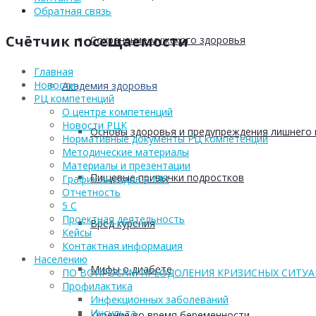
Обратная связь
Счётчик посещаемости
Сохранение мужского здоровья
Главная
Новости
Академия здоровья
РЦ компетенций
О центре компетенций
Новости РЦК
Основы здоровья и предупреждения лишнего 
Нормативные документы РЦ компетенций
Методические материалы
Материалы и презентации
Пищевые привычки подростков
График выездов в МО
Отчетность
5 С
Проектная деятельность
Вред курения
Кейсы
Контактная информация
Населению
Мифы о диабете
ПО ВОПРОСАМ ПРЕОДОЛЕНИЯ КРИЗИСНЫХ СИТУ
Профилактика
Инфекционных заболеваний
Инсульта
Курение во время беременности