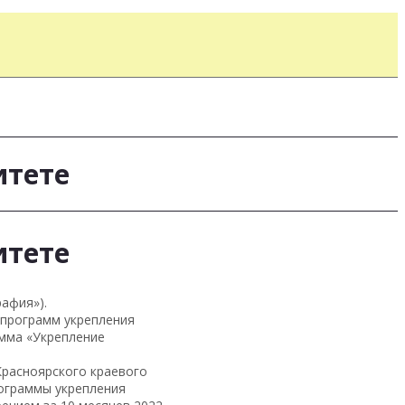
итете
итете
афия»).
 программ укрепления
амма «Укрепление
Красноярского краевого
рограммы укрепления