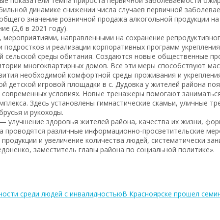
е показатели темпа прироста первичной заболеваемости ожир
абильной динамике снижении числа случаев первичной заболева
 общего значение розничной продажа алкогольной продукции на
е (2,6 в 2021 году).
 мероприятиями, направленными на сохранение репродуктивно
и подростков и реализации корпоративных программ укрепления
й сельской среды обитания. Создаются новые общественные пр
итории многоквартирных домов. Все эти меры способствуют ма
звития необходимой комфортной среды проживания и укрепления
ой детской игровой площадки в с. Дудовка у жителей района п
в современных условиях. Новые тренажеры помогают заниматься
мплекса. Здесь установлены гимнастические скамьи, уличные т
брусья и рукоходы.
— улучшение здоровья жителей района, качества их жизни, фо
та проводятся различные информационно-просветительские мер
 продукции и увеличение количества людей, систематически з
доненко, заместитель главы района по социальной политике».
ности среди людей с инвалидностью
В Красноярске прошел семи