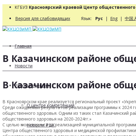
КГБУЗ
Красноярский краевой Центр общественног
Версия для слабовидящих
Язык:
Рус
|
Eng
|
中国
Главная
В Казачинском районе обще
Новости
В Казачинском районе обще
РЦ компетенций
В Красноярском крае реализуется региональный проект «Укре
О центре компетенций
Среди ожидаемых результатов реализации программы к 2024 г
общественного здоровья. Одним из таких стал Казачинский р
общественного здоровья на 2020-2024гг.»
С целью мониторинга за реализацией муниципальной программ
Новости РЦК
Центра общественного здоровья и медицинской профилактики