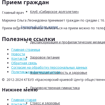
Прием граждан
Клуб «Сибирское долголетие»
Главный врач
Маркина Ольга Леонидовна принимает граждан по средам с 16.0
Здоровый образ жизни
Прием ведется по записи. Записаться на прием можно по телеф
Полезные ссылки
Диспансеризация и профилактические медици
Главная страница
Новости
Здоровое питание
Контакты
Обратная связь
Согласие на обработку персоональных данных
Политика конфидициальности
Физическая активность и здоровье
© 2012-2024 КГБУЗ «Красноярский краевой Центр общественн
Производственная гимнастика
Нижнее меню
Главная старая
Стресс и здоровье
Контакты