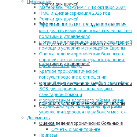
Публикации
Ролики для врачей
Материалы ФОРУМА 17-18 октября 2024
ПМО и Диспансеризация 2025 год
Ролики для врачей
Эффективность систем здравоохранения:
Эффективность систем здравоохранения:
как сделать измерение показателей частью
политики и управления?
Организация первичной медико-санитарной
как сделать измерение показателей частью
помощи в условиях меняющейся Европы
Оценка ведения хронических больных в
европейских системах здравоохранения:
политики и управления?
принципы и подходы
Краткое профилактическое
консультирование в отношении
употребления алкоголя: учебное пособие
Организация первичной медико-санитарной
ВОЗ для первичного звена медико-
санитарной помощи
Формирование здорового образа жизни
помощи в условиях меняющейся Европы
Обучающий курс «Внедрение программ
укрепления здоровья на рабочем месте»
Документы
Оценка ведения хронических больных в
Отчеты
Отчеты о мониторинге
Приказы