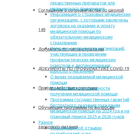
лекарственных препаратов для
медицинского применения
Соглашение о сотрудничестве со школой
Информация о страховых медицинских
организациях, с которыми заключены
договора на оказание и оплату
149
медицинской помощи по
обязательному медицинскому
страхованию
Перечень медицинских организаций,
Документы по диспансеризации
участвующих в проведении
профилактических медицинских
осмотров и диспансеризации
ДОКУМЕНТЫ ПО ПРОФИЛАКТИКЕ COVID-19
взрослого населения
О видах оказываемой медицинской
помощи
Противодействие коррупции
Информация о возможности
получения медицинской помощи
Программа государственных гарантий
бесплатного оказания гражданам
Обучающие программы по вопросам
медицинской помощи на 2024 год и на
плановый период 2025 и 2026 годов
Разное
здорового питания
Информация об отзывах
потребителей услуг