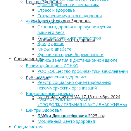
Центры Здоровья
Производственная гимнастика
Стресс и здоровье
Сохранение мужского здоровья
Адреса Центров Здоровья
Академия здоровья
Основы здоровья и предупреждения
лишнего веса
Пищевые привычки подростков
Мобильный Центр здоровья
Вред курения
Мифы о диабете
Курение во время беременности
Cпециалистам
Запись занятия в дистанционной школе
Взаимодействие с СОНКО
РОО «Общество профилактики заболеваний
и сохранения здоровья»
Публикации
Реестр социально ориентированных
некоммерческих организаций
Национальные проекты
Материалы ФОРУМА 17-18 октября 2024
НАЦИОНАЛЬНЫЙ ПРОЕКТ
«ПРОДОЛЖИТЕЛЬНАЯ И АКТИВНАЯ ЖИЗНЬ»
Центры Здоровья
ПМО и Диспансеризация 2025 год
Адреса Центров Здоровья
Мобильный Центр здоровья
Cпециалистам