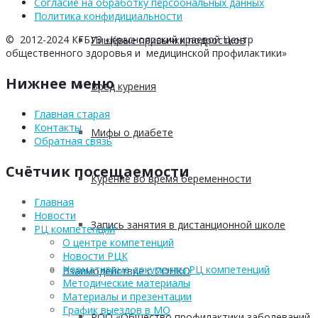
Согласие на обработку персоональных данных
Политика конфидициальности
© 2012-2024 КГБУЗ «Красноярский краевой Центр
Пищевые привычки подростков
общественного здоровья и медицинской профилактики»
Нижнее меню
Вред курения
Главная старая
Контакты
Мифы о диабете
Обратная связь
Счётчик посещаемости
Курение во время беременности
Главная
Новости
Запись занятия в дистанционной школе
РЦ компетенций
О центре компетенций
Новости РЦК
Нормативные документы РЦ компетенций
Взаимодействие с СОНКО
Методические материалы
Материалы и презентации
График выездов в МО
РОО «Общество профилактики заболеваний