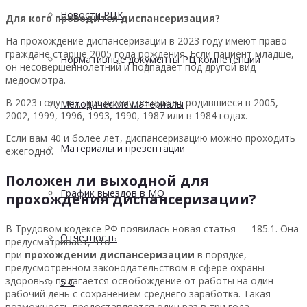
Новости РЦК
Для кого проводится диспансеризация?
На прохождение диспансеризации в 2023 году имеют право
граждане старше 2005 года рождения. Если пациент младше,
Нормативные документы РЦ компетенций
он несовершеннолетний и подпадает под другой вид
медосмотра.
В 2023 году под программу попадают родившиеся в 2005,
Методические материалы
2002, 1999, 1996, 1993, 1990, 1987 или в 1984 годах.
Если вам 40 и более лет, диспансеризацию можно проходить
Материалы и презентации
ежегодно.
Положен ли выходной для
График выездов в МО
прохождения диспансеризации?
В Трудовом кодексе РФ появилась новая статья — 185.1. Она
Отчетность
предусматривает, что
при
прохождении
диспансеризации
в порядке,
предусмотренном законодательством в сфере охраны
здоровья, полагается освобождение от работы на один
5 С
рабочий день с сохранением среднего заработка. Такая
возможность предоставляется один раз в три года.