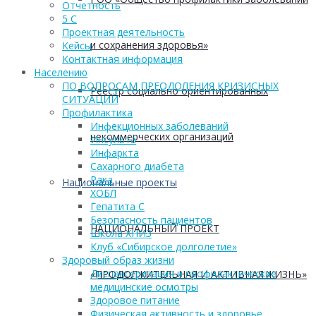
Отчетность
5 С
Проектная деятельность
и сохранения здоровья»
Кейсы
Контактная информация
Населению
ПО ВОПРОСАМ ПРЕОДОЛЕНИЯ КРИЗИСНЫХ
Реестр социально ориентированных
СИТУАЦИЙ
Профилактика
Инфекционных заболеваний
некоммерческих организаций
Инсульта
Инфаркта
Сахарного диабета
Рака
Национальные проекты
ХОБЛ
Гепатита С
Безопасность пациентов
НАЦИОНАЛЬНЫЙ ПРОЕКТ
Школа ХНИЗ
Клуб «Сибирское долголетие»
Здоровый образ жизни
Диспансеризация и профилактические
«ПРОДОЛЖИТЕЛЬНАЯ И АКТИВНАЯ ЖИЗНЬ»
медицинские осмотры
Здоровое питание
Физическая активность и здоровье