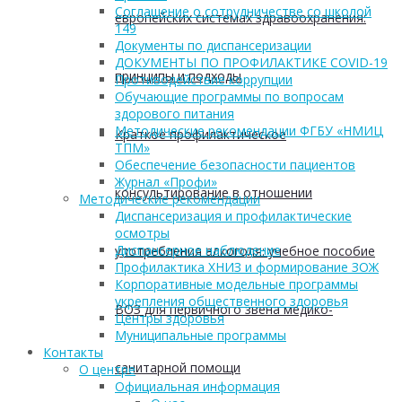
Соглашение о сотрудничестве со школой
европейских системах здравоохранения:
149
Документы по диспансеризации
ДОКУМЕНТЫ ПО ПРОФИЛАКТИКЕ COVID-19
принципы и подходы
Противодействие коррупции
Обучающие программы по вопросам
здорового питания
Методические рекомендации ФГБУ «НМИЦ
Краткое профилактическое
ТПМ»
Обеспечение безопасности пациентов
Журнал «Профи»
консультирование в отношении
Методические рекомендации
Диспансеризация и профилактические
осмотры
Диспансерное наблюдение
употребления алкоголя: учебное пособие
Профилактика ХНИЗ и формирование ЗОЖ
Корпоративные модельные программы
укрепления общественного здоровья
ВОЗ для первичного звена медико-
Центры здоровья
Муниципальные программы
Контакты
санитарной помощи
О центре
Официальная информация