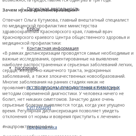
Проектная деятельность
Зачем нужна диспансеризация?
Отвечает Ольга Кутумова, главный внештатный специалист
по медицинской профилактике министерства
Кейсы
здравоохранения Красноярского края, главный врач
Красноярского краевого Центра общественного здоровья и
медицинской профилактики:
Контактная информация
«В рамках диспансеризации проводятся самые необходимые и
важные исследования, ориентированные на выявление
наиболее распространенных и серьезных заболеваний легких,
Населению
сердца, желудочно-кишечного тракта, эндокринных
заболеваний, а также злокачественных новообразований.
Многие заболевания на ранних стадиях никак не
проявляются. Обнаружить их можно только благодаря
ПО ВОПРОСАМ ПРЕОДОЛЕНИЯ КРИЗИСНЫХ
методам современной диагностики. У человека ничего не
болит, нет никаких симптомов. Зачастую даже очень
серьезные болезни выявляются тогда, когда уже упущено
СИТУАЦИЙ
время. Регулярная диспансеризация позволяет увидеть
отклонения от нормы и вовремя приступить к лечению»
#нацпроектдемография
Профилактика