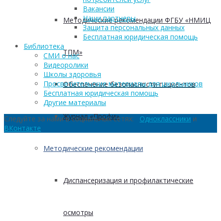
Вакансии
Наши партнеры
Методические рекомендации ФГБУ «НМИЦ
Защита персональных данных
Бесплатная юридическая помощь
Библиотека
ТПМ»
СМИ о нас
Видеоролики
Школы здоровья
Просветительские материалы для школьников
Обеспечение безопасности пациентов
Бесплатная юридическая помощь
Другие материалы
Журнал «Профи»
Следуйте за нами в социальных сетях:
Одноклассники
и
ВКонтакте
Методические рекомендации
Диспансеризация и профилактические
осмотры