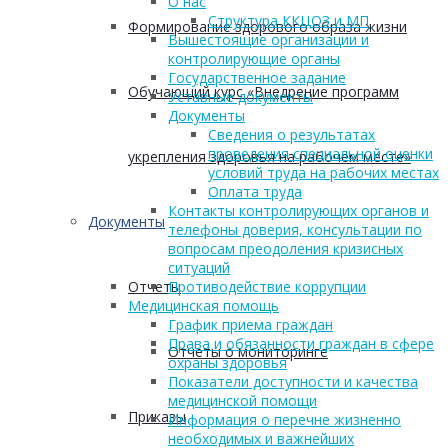
О нас
Структура ККЦОЗ и МП
Формирование здорового образа жизни
Вышестоящие организации и
контролирующие органы
Государственное задание
Обучающий курс «Внедрение программ
Уставные документы
Документы
Сведения о результатах
проведения специальной оценки
укрепления здоровья на рабочем месте»
условий труда на рабочих местах
Оплата труда
Контакты контролирующих органов и
Документы
телефоны доверия, консультации по
вопросам преодоления кризисных
ситуаций
Отчеты
Противодействие коррупции
Медицинская помощь
График приема граждан
Права и обязанности граждан в сфере
Отчеты о мониторинге
охраны здоровья
Показатели доступности и качества
медицинской помощи
Приказы
Информация о перечне жизненно
необходимых и важнейших