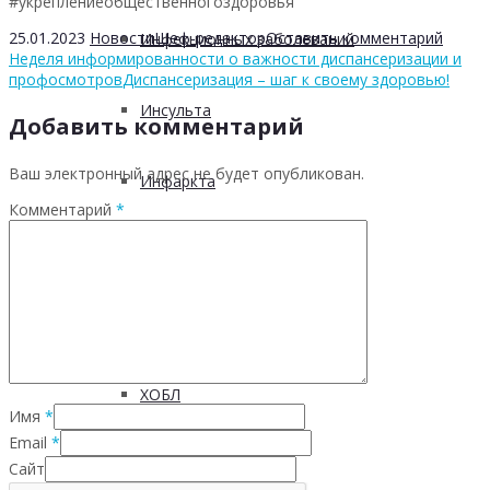
#укреплениеобщественногоздоровья
25.01.2023
Новости
Шеф-редактор
Оставить комментарий
Инфекционных заболеваний
Неделя информированности о важности диспансеризации и
профосмотров
Диспансеризация – шаг к своему здоровью!
Инсульта
Добавить комментарий
Ваш электронный адрес не будет опубликован.
Инфаркта
Комментарий
*
Сахарного диабета
Рака
ХОБЛ
Имя
*
Email
*
Гепатита С
Сайт