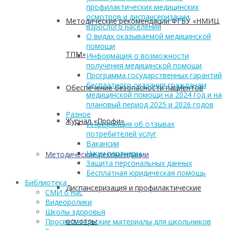
профилактических медицинских
осмотров и диспансеризации
Методические рекомендации ФГБУ «НМИЦ
взрослого населения
О видах оказываемой медицинской
помощи
ТПМ»
Информация о возможности
получения медицинской помощи
Программа государственных гарантий
бесплатного оказания гражданам
Обеспечение безопасности пациентов
медицинской помощи на 2024 год и на
плановый период 2025 и 2026 годов
Разное
Журнал «Профи»
Информация об отзывах
потребителей услуг
Вакансии
Наши партнеры
Методические рекомендации
Защита персональных данных
Бесплатная юридическая помощь
Библиотека
Диспансеризация и профилактические
СМИ о нас
Видеоролики
Школы здоровья
осмотры
Просветительские материалы для школьников