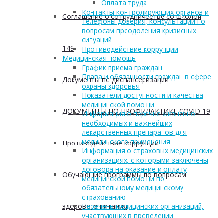
Оплата труда
Контакты контролирующих органов и
Соглашение о сотрудничестве со школой
телефоны доверия, консультации по
вопросам преодоления кризисных
ситуаций
149
Противодействие коррупции
Медицинская помощь
График приема граждан
Права и обязанности граждан в сфере
Документы по диспансеризации
охраны здоровья
Показатели доступности и качества
медицинской помощи
ДОКУМЕНТЫ ПО ПРОФИЛАКТИКЕ COVID-19
Информация о перечне жизненно
необходимых и важнейших
лекарственных препаратов для
медицинского применения
Противодействие коррупции
Информация о страховых медицинских
организациях, с которыми заключены
договора на оказание и оплату
Обучающие программы по вопросам
медицинской помощи по
обязательному медицинскому
страхованию
здорового питания
Перечень медицинских организаций,
участвующих в проведении