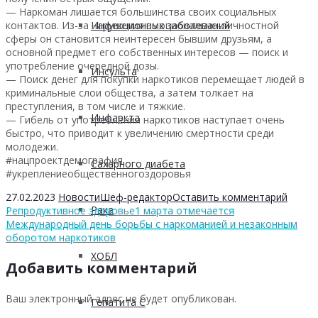
— Наркоман лишается большинства своих социальных
контактов. Из-за нарушения эмоционально-личностной
Инфекционных заболеваний
сферы он становится неинтересен бывшим друзьям, а
основной предмет его собственных интересов — поиск и
употребление очередной дозы.
Инсульта
— Поиск денег для покупки наркотиков перемещает людей в
криминальные слои общества, а затем толкает на
преступления, в том числе и тяжкие.
Инфаркта
— Гибель от употребления наркотиков наступает очень
быстро, что приводит к увеличению смертности среди
молодежи.
#нацпроектдемография
Сахарного диабета
#укреплениеобщественногоздоровья
27.02.2023
Новости
Шеф-редактор
Оставить комментарий
Рака
Репродуктивное здоровье
1 марта отмечается
Международный день борьбы с наркоманией и незаконным
оборотом наркотиков
ХОБЛ
Добавить комментарий
Ваш электронный адрес не будет опубликован.
Гепатита С