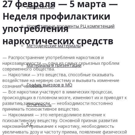
27 февраля — 5 марта —
Новости РЦК
Неделя профилактики
употребления
Нормативные документы РЦ компетенций
наркотических средств
Методические материалы
— Распространение употребления наркотиков и
наркозависимости — одна из самых серьезных проблем
Материалы и презентации
современного общества.
— Наркотики — это вещества, способные оказывать
воздействие на нервную систему и вызывать изменение
График выездов в МО
сознания человека.
— Все наркотики участвуют в химических процессах,
происходящих в головном мозге, изменяют их и приводят к
развитию зависимости — необходимости постоянно
Отчетность
принимать психоактивное вещество.
— Наркомания — это непреодолимое влечение к
психоактивному веществу. Основной признак развития
5 С
наркомании: привыкание к наркотику, необходимость
увеличивать дозу и частоту приема, появление физической