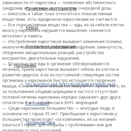
зависимости от наркотика — появление абстинентного
синдрома, или «ломки», в отсутствие очередной дозы.
Проектная деятельность
— Алкоголь и табак тоже относятся к психоактивным
веществам, хоть юридически наркотиками не считаются.
— Все психоактивные вещества — яды, из-за гибели клеток
Кейсы
мозга у наркомана нарушается мышление, снижается
интеллект и память.
— Употребление наркотиков вызывает изменения психики,
Контактная информация
аналогичные появляющимся при шизофрении: замкнутость,
обеднение эмоциональных реакций, расстройства
восприятия, двигательные нарушения.
— Поскольку все яды в организме обезвреживаются
Населению
печенью, прием наркотиков вызывает гибель ее клеток и
развитие цирроза. А из-за постоянной стимуляции систем
организма у наркоманов быстро истощается сердечная
ПО ВОПРОСАМ ПРЕОДОЛЕНИЯ КРИЗИСНЫХ
мышца, и значительно снижается иммунитет. Кроме того, из-
за пользования общими шприцами и частого отсутствия
половой гигиены наркоманы нередко заражают друг друга
гепатитом В и С, сифилисом и ВИЧ- инфекцией.
СИТУАЦИЙ
— Среди наркоманов большинство — молодые люди, в
основном не старше 35 лет. Приобщение к наркотикам у
большинства происходит «за компанию», из-за желания
Профилактика
казаться старше, для «борьбы с проблемами» или для
получения острых ощущений.