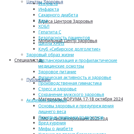
Центры Здоровья
Инсульта
Инфаркта
Сахарного диабета
Рака
Адреса Центров Здоровья
ХОБЛ
Гепатита С
Безопасность пациентов
Мобильный Центр здоровья
Школа ХНИЗ
Клуб «Сибирское долголетие»
Здоровый образ жизни
Cпециалистам
Диспансеризация и профилактические
медицинские осмотры
Здоровое питание
Физическая активность и здоровье
Публикации
Производственная гимнастика
Стресс и здоровье
Сохранение мужского здоровья
Материалы ФОРУМА 17-18 октября 2024
Академия здоровья
Основы здоровья и предупреждения
лишнего веса
Пищевые привычки подростков
ПМО и Диспансеризация 2025 год
Вред курения
Мифы о диабете