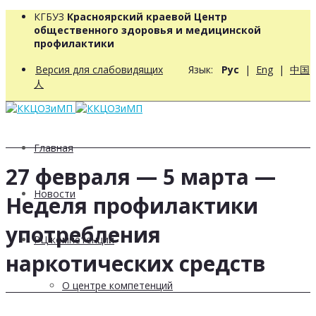
КГБУЗ
Красноярский краевой Центр
общественного здоровья и медицинской
профилактики
Версия для слабовидящих
Язык:
Рус
|
Eng
|
中国
人
Главная
27 февраля — 5 марта —
Новости
Неделя профилактики
употребления
РЦ компетенций
наркотических средств
О центре компетенций