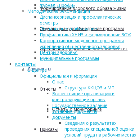
Журнал «Профи»
Формирование здорового образа жизни
Методические рекомендации
Диспансеризация и профилактические
осмотры
Обучающий курс «Внедрение программ
Диспансерное наблюдение
Профилактика ХНИЗ и формирование ЗОЖ
Корпоративные модельные программы
укрепления общественного здоровья
укрепления здоровья на рабочем месте»
Центры здоровья
Муниципальные программы
Контакты
Документы
О центре
Официальная информация
О нас
Структура ККЦОЗ и МП
Отчеты
Вышестоящие организации и
контролирующие органы
Государственное задание
Отчеты о мониторинге
Уставные документы
Документы
Сведения о результатах
проведения специальной оценки
Приказы
условий труда на рабочих местах