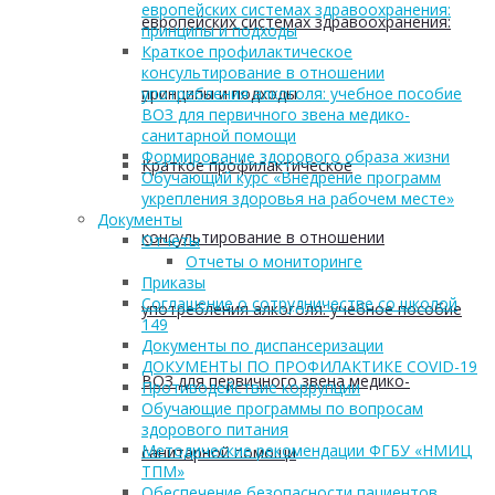
европейских системах здравоохранения:
европейских системах здравоохранения:
принципы и подходы
Краткое профилактическое
консультирование в отношении
принципы и подходы
употребления алкоголя: учебное пособие
ВОЗ для первичного звена медико-
санитарной помощи
Формирование здорового образа жизни
Краткое профилактическое
Обучающий курс «Внедрение программ
укрепления здоровья на рабочем месте»
Документы
консультирование в отношении
Отчеты
Отчеты о мониторинге
Приказы
Соглашение о сотрудничестве со школой
употребления алкоголя: учебное пособие
149
Документы по диспансеризации
ДОКУМЕНТЫ ПО ПРОФИЛАКТИКЕ COVID-19
ВОЗ для первичного звена медико-
Противодействие коррупции
Обучающие программы по вопросам
здорового питания
Методические рекомендации ФГБУ «НМИЦ
санитарной помощи
ТПМ»
Обеспечение безопасности пациентов