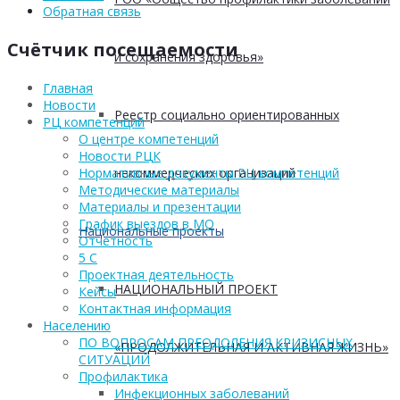
Обратная связь
Счётчик посещаемости
и сохранения здоровья»
Главная
Новости
Реестр социально ориентированных
РЦ компетенций
О центре компетенций
Новости РЦК
некоммерческих организаций
Нормативные документы РЦ компетенций
Методические материалы
Материалы и презентации
График выездов в МО
Национальные проекты
Отчетность
5 С
Проектная деятельность
НАЦИОНАЛЬНЫЙ ПРОЕКТ
Кейсы
Контактная информация
Населению
ПО ВОПРОСАМ ПРЕОДОЛЕНИЯ КРИЗИСНЫХ
«ПРОДОЛЖИТЕЛЬНАЯ И АКТИВНАЯ ЖИЗНЬ»
СИТУАЦИЙ
Профилактика
Инфекционных заболеваний