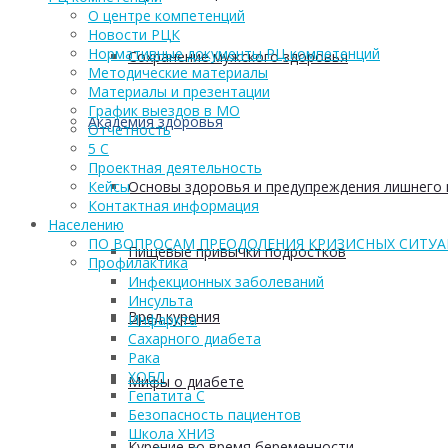
О центре компетенций
Новости РЦК
Нормативные документы РЦ компетенций
Сохранение мужского здоровья
Методические материалы
Материалы и презентации
График выездов в МО
Академия здоровья
Отчетность
5 С
Проектная деятельность
Основы здоровья и предупреждения лишнего 
Кейсы
Контактная информация
Населению
ПО ВОПРОСАМ ПРЕОДОЛЕНИЯ КРИЗИСНЫХ СИТУ
Пищевые привычки подростков
Профилактика
Инфекционных заболеваний
Инсульта
Вред курения
Инфаркта
Сахарного диабета
Рака
ХОБЛ
Мифы о диабете
Гепатита С
Безопасность пациентов
Школа ХНИЗ
Курение во время беременности