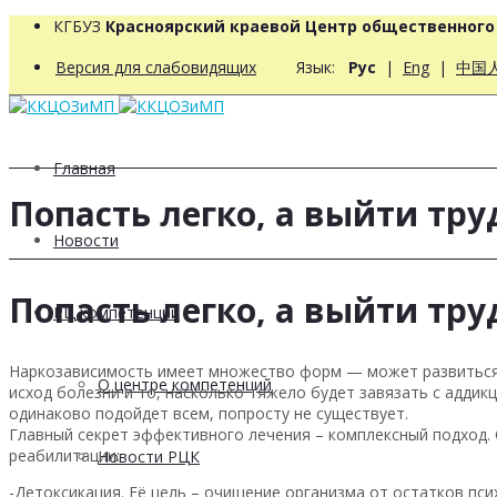
КГБУЗ
Красноярский краевой Центр общественног
Версия для слабовидящих
Язык:
Рус
|
Eng
|
中国
Главная
Попасть легко, а выйти тру
Новости
Попасть легко, а выйти тру
РЦ компетенций
Наркозависимость имеет множество форм — может развиться у
О центре компетенций
исход болезни и то, насколько тяжело будет завязать с аддик
одинаково подойдет всем, попросту не существует.
Главный секрет эффективного лечения – комплексный подход. 
реабилитации:
Новости РЦК
-Детоксикация. Её цель – очищение организма от остатков пс