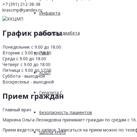
+7 (391) 212-38-38
krascmp@yandex.ru
Инфаркта
График работы
Сахарного диабета
Понедельник с 9.00 до 18.00
Вторник с 9.00 до 18.00
Рака
Среда с 9.00 до 18.00
Четверг с 9.00 до 18.00
Пятница с 9.00 до 17.00
ХОБЛ
Суббота - выходной
Воскресенье - выходной
Гепатита С
Прием граждан
Главный врач
Безопасность пациентов
Маркина Ольга Леонидовна принимает граждан по средам с 16.0
Прием ведется по записи. Записаться на прием можно по телеф
Школа ХНИЗ