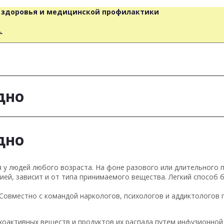
о здоровья и медицинской профилактики
人
дно
дно
 людей любого возраста. На фоне разового или длительного п
цией, зависит и от типа принимаемого вещества. Легкий способ 
Совместно с командой наркологов, психологов и аддиктологов 
ихоактивных веществ и продуктов их распада путем инфузионной