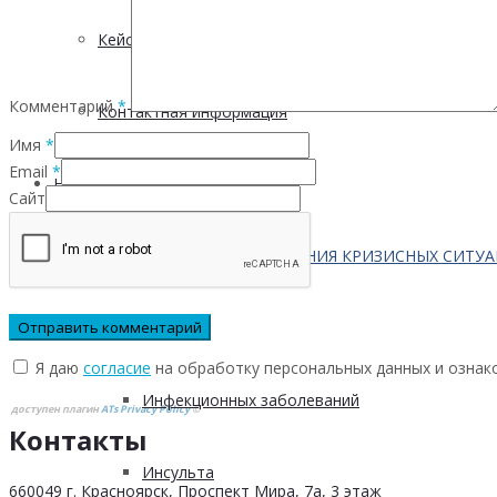
Кейсы
Комментарий
*
Контактная информация
Имя
*
Email
*
Населению
Сайт
ПО ВОПРОСАМ ПРЕОДОЛЕНИЯ КРИЗИСНЫХ СИТУ
Профилактика
Я даю
согласие
на обработку персональных данных и ознак
Инфекционных заболеваний
доступен плагин
ATs Privacy Policy
©
Контакты
Инсульта
660049 г. Красноярск, Проспект Мира, 7а, 3 этаж