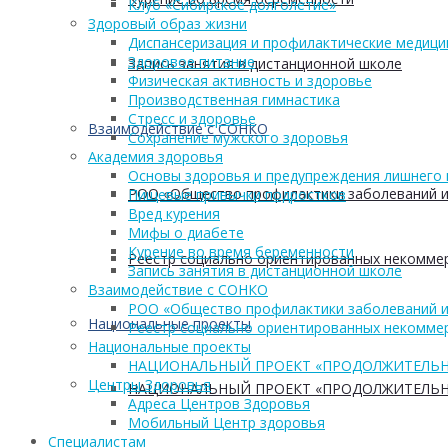
Клуб «Сибирское долголетие»
Здоровый образ жизни
Диспансеризация и профилактические медици
Здоровое питание
Запись занятия в дистанционной школе
Физическая активность и здоровье
Производственная гимнастика
Стресс и здоровье
Взаимодействие с СОНКО
Сохранение мужского здоровья
Академия здоровья
Основы здоровья и предупреждения лишнего 
РОО «Общество профилактики заболеваний и
Пищевые привычки подростков
Вред курения
Мифы о диабете
Курение во время беременности
Реестр социально ориентированных некоммер
Запись занятия в дистанционной школе
Взаимодействие с СОНКО
РОО «Общество профилактики заболеваний и
Национальные проекты
Реестр социально ориентированных некоммер
Национальные проекты
НАЦИОНАЛЬНЫЙ ПРОЕКТ «ПРОДОЛЖИТЕЛЬН
Центры Здоровья
НАЦИОНАЛЬНЫЙ ПРОЕКТ «ПРОДОЛЖИТЕЛЬН
Адреса Центров Здоровья
Мобильный Центр здоровья
Cпециалистам