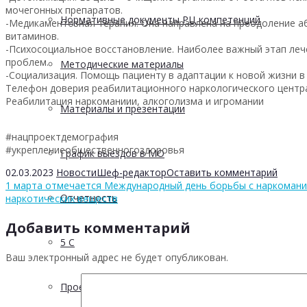
мочегонных препаратов.
Нормативные документы РЦ компетенций
-Медикаментозная терапия. Она направлена на преодоление а
витаминов.
-Психосоциальное восстановление. Наиболее важный этап лече
проблем.
Методические материалы
-Социализация. Помощь пациенту в адаптации к новой жизни в
Телефон доверия реабилитационного наркологического центра 
Реабилитация наркоманиии, алкоголизма и игромании
Материалы и презентации
#нацпроектдемография
#укреплениеобщественногоздоровья
График выездов в МО
02.03.2023
Новости
Шеф-редактор
Оставить комментарий
1 марта отмечается Международный день борьбы с наркомани
Отчетность
наркотических веществ
Добавить комментарий
5 С
Ваш электронный адрес не будет опубликован.
Проектная деятельность