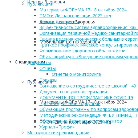
Центры Здоровья
Публикации
Материалы ФОРУМА 17-18 октября 2024
ПМО и Диспансеризация 2025 год
Ролики для врачей
Адреса Центров Здоровья
Эффективность систем здравоохранения: как 
Организация первичной медико-санитарной 
Оценка ведения хронических больных в европ
Мобильный Центр здоровья
Краткое профилактическое консультирование
Формирование здорового образа жизни
Обучающий курс «Внедрение программ укрепл
Cпециалистам
Документы
Отчеты
Отчеты о мониторинге
Приказы
Публикации
Соглашение о сотрудничестве со школой 149
Документы по диспансеризации
ДОКУМЕНТЫ ПО ПРОФИЛАКТИКЕ COVID-19
Материалы ФОРУМА 17-18 октября 2024
Противодействие коррупции
Обучающие программы по вопросам здоровог
Методические рекомендации ФГБУ «НМИЦ Т
Обеспечение безопасности пациентов
ПМО и Диспансеризация 2025 год
Журнал «Профи»
Методические рекомендации