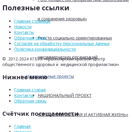
Полезные ссылки
и сохранения здоровья»
Главная страница
Новости
Контакты
Реестр социально ориентированных
Обратная связь
Согласие на обработку персоональных данных
Политика конфидициальности
некоммерческих организаций
© 2012-2024 КГБУЗ «Красноярский краевой Центр
общественного здоровья и медицинской профилактики»
Нижнее меню
Национальные проекты
Главная старая
НАЦИОНАЛЬНЫЙ ПРОЕКТ
Контакты
Обратная связь
Счётчик посещаемости
«ПРОДОЛЖИТЕЛЬНАЯ И АКТИВНАЯ ЖИЗНЬ»
Главная
Новости