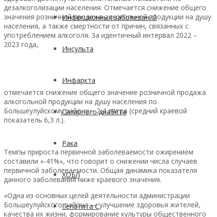
дезалкоголизации населения. Отмечается снижение общего
значения розничной продажа алкогольной продукции на душу
Инфекционных заболеваний
населения, а также смертности от причин, связанных с
употреблением алкоголя. За идентичный интервал 2022 –
2023 года,
Инсульта
Инфаркта
отмечается снижение общего значение розничной продажа
алкогольной продукции на душу населения по
Большеулуйскому району – 2,4 литра (средний краевой
Сахарного диабета
показатель 6,3 л.).
Рака
Темпы прироста первичной заболеваемости ожирением
составили «-41%», что говорит о снижении числа случаев
первичной заболеваемости. Общая динамика показателя
ХОБЛ
данного заболевания ниже краевого значения.
«Одна из основных целей деятельности администрации
Большеулуйского района — улучшение здоровья жителей,
Гепатита С
качества их жизни, формирование культуры общественного