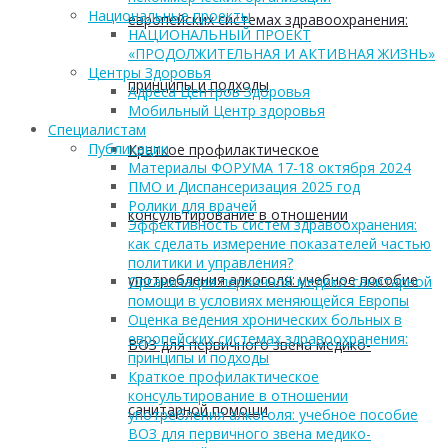
Национальные проекты
европейских системах здравоохранения:
НАЦИОНАЛЬНЫЙ ПРОЕКТ
«ПРОДОЛЖИТЕЛЬНАЯ И АКТИВНАЯ ЖИЗНЬ»
Центры Здоровья
принципы и подходы
Адреса Центров Здоровья
Мобильный Центр здоровья
Cпециалистам
Публикации
Краткое профилактическое
Материалы ФОРУМА 17-18 октября 2024
ПМО и Диспансеризация 2025 год
Ролики для врачей
консультирование в отношении
Эффективность систем здравоохранения:
как сделать измерение показателей частью
политики и управления?
употребления алкоголя: учебное пособие
Организация первичной медико-санитарной
помощи в условиях меняющейся Европы
Оценка ведения хронических больных в
европейских системах здравоохранения:
ВОЗ для первичного звена медико-
принципы и подходы
Краткое профилактическое
консультирование в отношении
санитарной помощи
употребления алкоголя: учебное пособие
ВОЗ для первичного звена медико-