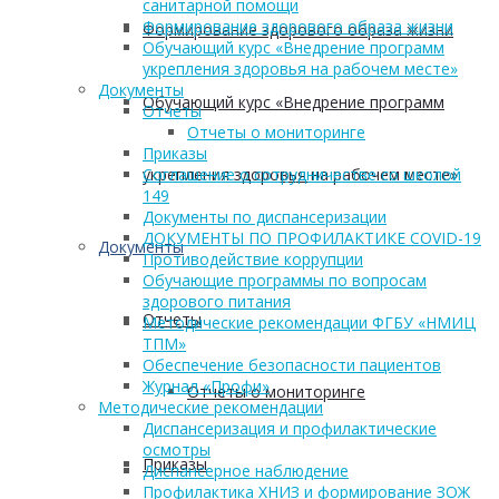
санитарной помощи
Формирование здорового образа жизни
Формирование здорового образа жизни
Обучающий курс «Внедрение программ
укрепления здоровья на рабочем месте»
Документы
Обучающий курс «Внедрение программ
Отчеты
Отчеты о мониторинге
Приказы
укрепления здоровья на рабочем месте»
Соглашение о сотрудничестве со школой
149
Документы по диспансеризации
ДОКУМЕНТЫ ПО ПРОФИЛАКТИКЕ COVID-19
Документы
Противодействие коррупции
Обучающие программы по вопросам
здорового питания
Отчеты
Методические рекомендации ФГБУ «НМИЦ
ТПМ»
Обеспечение безопасности пациентов
Журнал «Профи»
Отчеты о мониторинге
Методические рекомендации
Диспансеризация и профилактические
осмотры
Приказы
Диспансерное наблюдение
Профилактика ХНИЗ и формирование ЗОЖ