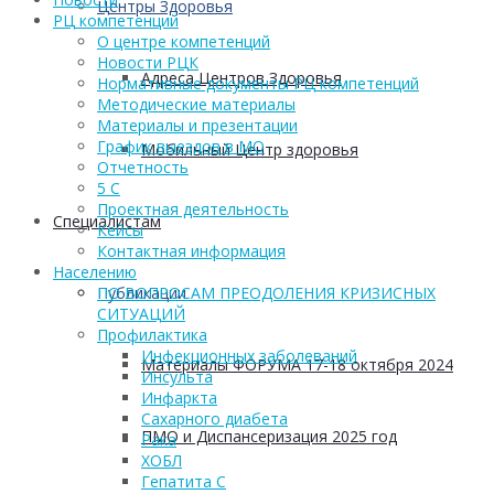
Центры Здоровья
РЦ компетенций
О центре компетенций
Новости РЦК
Адреса Центров Здоровья
Нормативные документы РЦ компетенций
Методические материалы
Материалы и презентации
График выездов в МО
Мобильный Центр здоровья
Отчетность
5 С
Проектная деятельность
Cпециалистам
Кейсы
Контактная информация
Населению
Публикации
ПО ВОПРОСАМ ПРЕОДОЛЕНИЯ КРИЗИСНЫХ
СИТУАЦИЙ
Профилактика
Инфекционных заболеваний
Материалы ФОРУМА 17-18 октября 2024
Инсульта
Инфаркта
Сахарного диабета
ПМО и Диспансеризация 2025 год
Рака
ХОБЛ
Гепатита С