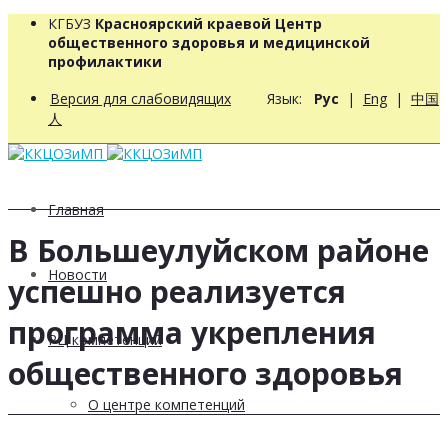
КГБУЗ
Красноярский краевой Центр
общественного здоровья и медицинской
профилактики
Версия для слабовидящих
Язык:
Рус
|
Eng
|
中国
人
Главная
В Большеулуйском районе
Новости
успешно реализуется
программа укрепления
РЦ компетенций
общественного здоровья
О центре компетенций