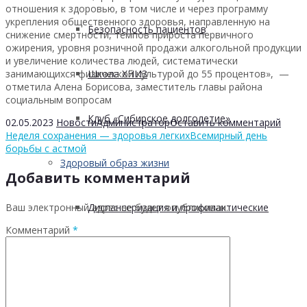
отношения к здоровью, в том числе и через программу
укрепления общественного здоровья, направленную на
Безопасность пациентов
снижение смертности, темпов прироста первичного
ожирения, уровня розничной продажи алкогольной продукции
и увеличение количества людей, систематически
занимающихся физической культурой до 55 процентов», —
Школа ХНИЗ
отметила Алена Борисова, заместитель главы района
социальным вопросам
Клуб «Сибирское долголетие»
02.05.2023
Новости
Администратор
Оставить комментарий
Неделя сохранения — здоровья легких
Всемирный день
борьбы с астмой
Здоровый образ жизни
Добавить комментарий
Ваш электронный адрес не будет опубликован.
Диспансеризация и профилактические
Комментарий
*
медицинские осмотры
Здоровое питание