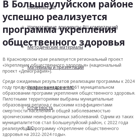
В Большеулуйском районе
Новости РЦК
успешно реализуется
программа укрепления
Нормативные документы РЦ компетенций
общественного здоровья
Методические материалы
В Красноярском крае реализуется региональный проект
«Укрепление общественного здоровья» (национальный
Материалы и презентации
проект «Демография»).
Среди ожидаемых результатов реализации программы к 2024
году предусмотрено внедрение в 61 муниципальном
График выездов в МО
образовании программ укрепления общественного здоровья.
П
илотными территориями выбраны муниципальные
образования региона с высокими коэффициентами
Отчетность
смертности населения и общей заболеваемостью
хроническими неинфекционных заболеваний. Одним из таких
муниципалитетов стал Большеулуйский район, с 2022 года
5 С
реализующий программу «Укрепление общественного
здоровья на 2022-2024 годы».