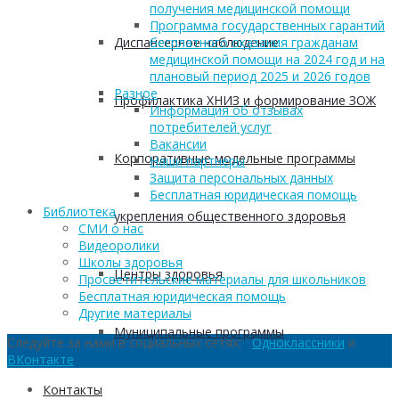
получения медицинской помощи
Программа государственных гарантий
Диспансерное наблюдение
бесплатного оказания гражданам
медицинской помощи на 2024 год и на
плановый период 2025 и 2026 годов
Разное
Профилактика ХНИЗ и формирование ЗОЖ
Информация об отзывах
потребителей услуг
Вакансии
Корпоративные модельные программы
Наши партнеры
Защита персональных данных
Бесплатная юридическая помощь
Библиотека
укрепления общественного здоровья
СМИ о нас
Видеоролики
Школы здоровья
Центры здоровья
Просветительские материалы для школьников
Бесплатная юридическая помощь
Другие материалы
Муниципальные программы
Следуйте за нами в социальных сетях:
Одноклассники
и
ВКонтакте
Контакты