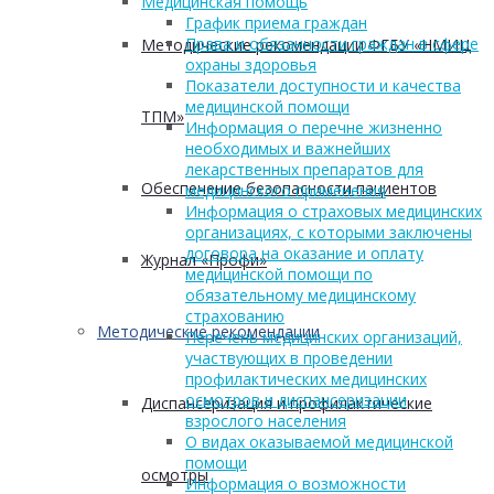
Медицинская помощь
График приема граждан
Права и обязанности граждан в сфере
Методические рекомендации ФГБУ «НМИЦ
охраны здоровья
Показатели доступности и качества
медицинской помощи
ТПМ»
Информация о перечне жизненно
необходимых и важнейших
лекарственных препаратов для
Обеспечение безопасности пациентов
медицинского применения
Информация о страховых медицинских
организациях, с которыми заключены
договора на оказание и оплату
Журнал «Профи»
медицинской помощи по
обязательному медицинскому
страхованию
Методические рекомендации
Перечень медицинских организаций,
участвующих в проведении
профилактических медицинских
осмотров и диспансеризации
Диспансеризация и профилактические
взрослого населения
О видах оказываемой медицинской
помощи
осмотры
Информация о возможности