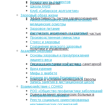
Безопасность пациентов
Ролики для врачей
Школа ХНИЗ
Клуб «Сибирское долголетие»
Здоровый образ жизни
Эффективность систем здравоохранения:
Диспансеризация и профилактические
медицинские осмотры
Здоровое питание
Физическая активность и здоровье
как сделать измерение показателей частью
Производственная гимнастика
Стресс и здоровье
Сохранение мужского здоровья
политики и управления?
Академия здоровья
Основы здоровья и предупреждения
лишнего веса
Организация первичной медико-санитарной
Пищевые привычки подростков
Вред курения
Мифы о диабете
Курение во время беременности
помощи в условиях меняющейся Европы
Запись занятия в дистанционной школе
Взаимодействие с СОНКО
РОО «Общество профилактики заболеваний
Оценка ведения хронических больных в
и сохранения здоровья»
Реестр социально ориентированных
некоммерческих организаций