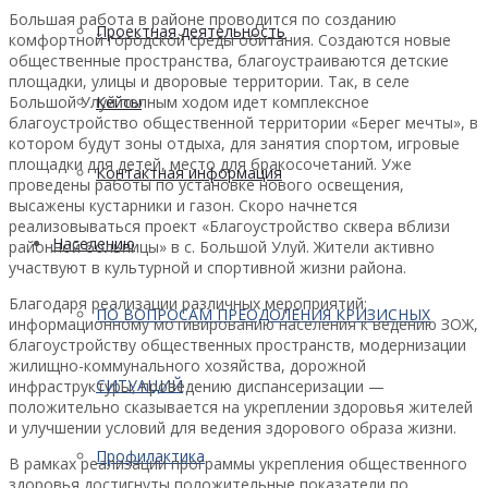
Большая работа в районе проводится по созданию
Проектная деятельность
комфортной городской среды обитания. Создаются новые
общественные пространства, благоустраиваются детские
площадки, улицы и дворовые территории. Так, в селе
Большой Улуй полным ходом идет комплексное
Кейсы
благоустройство общественной территории «Берег мечты», в
котором будут зоны отдыха, для занятия спортом, игровые
площадки для детей, место для бракосочетаний. Уже
Контактная информация
проведены работы по установке нового освещения,
высажены кустарники и газон. Скоро начнется
реализовываться проект «Благоустройство сквера вблизи
Населению
районной больницы» в с. Большой Улуй. Жители активно
участвуют в культурной и спортивной жизни района.
Благодаря реализации различных мероприятий:
ПО ВОПРОСАМ ПРЕОДОЛЕНИЯ КРИЗИСНЫХ
информационному мотивированию населения к ведению ЗОЖ,
благоустройству общественных пространств, модернизации
жилищно-коммунального хозяйства, дорожной
СИТУАЦИЙ
инфраструктуры, проведению диспансеризации —
положительно сказывается на укреплении здоровья жителей
и улучшении условий для ведения здорового образа жизни.
Профилактика
В рамках реализации программы укрепления общественного
здоровья достигнуты положительные показатели по