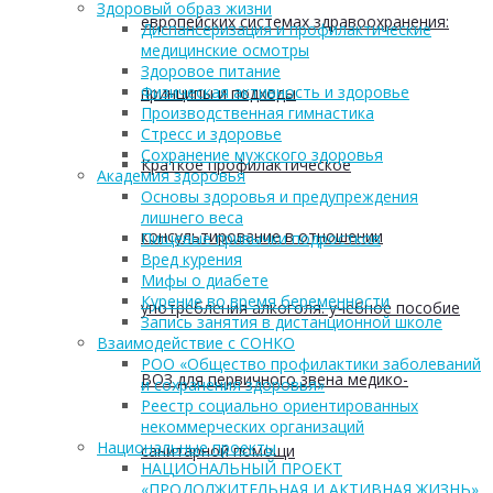
Здоровый образ жизни
европейских системах здравоохранения:
Диспансеризация и профилактические
медицинские осмотры
Здоровое питание
Физическая активность и здоровье
принципы и подходы
Производственная гимнастика
Стресс и здоровье
Сохранение мужского здоровья
Краткое профилактическое
Академия здоровья
Основы здоровья и предупреждения
лишнего веса
консультирование в отношении
Пищевые привычки подростков
Вред курения
Мифы о диабете
Курение во время беременности
употребления алкоголя: учебное пособие
Запись занятия в дистанционной школе
Взаимодействие с СОНКО
РОО «Общество профилактики заболеваний
ВОЗ для первичного звена медико-
и сохранения здоровья»
Реестр социально ориентированных
некоммерческих организаций
Национальные проекты
санитарной помощи
НАЦИОНАЛЬНЫЙ ПРОЕКТ
«ПРОДОЛЖИТЕЛЬНАЯ И АКТИВНАЯ ЖИЗНЬ»