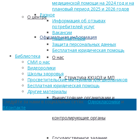
медицинской помощи на 2024 год и на
плановый период 2025 и 2026 годов
Разное
О центре
Информация об отзывах
потребителей услуг
Вакансии
Официальная информация
Наши партнеры
Защита персональных данных
Бесплатная юридическая помощь
Библиотека
О нас
СМИ о нас
Видеоролики
Школы здоровья
Структура ККЦОЗ и МП
Просветительские материалы для школьников
Бесплатная юридическая помощь
Другие материалы
Вышестоящие организации и
Следуйте за нами в социальных сетях:
Одноклассники
и
ВКонтакте
контролирующие органы
Государственное задание