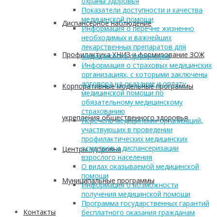
охраны здоровья
Показатели доступности и качества
медицинской помощи
Диспансерное наблюдение
Информация о перечне жизненно
необходимых и важнейших
лекарственных препаратов для
Профилактика ХНИЗ и формирование ЗОЖ
медицинского применения
Информация о страховых медицинских
организациях, с которыми заключены
договора на оказание и оплату
Корпоративные модельные программы
медицинской помощи по
обязательному медицинскому
страхованию
укрепления общественного здоровья
Перечень медицинских организаций,
участвующих в проведении
профилактических медицинских
осмотров и диспансеризации
Центры здоровья
взрослого населения
О видах оказываемой медицинской
помощи
Муниципальные программы
Информация о возможности
получения медицинской помощи
Программа государственных гарантий
Контакты
бесплатного оказания гражданам