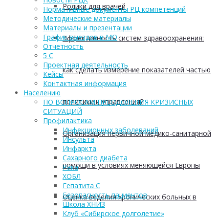
Ролики для врачей
Нормативные документы РЦ компетенций
Методические материалы
Материалы и презентации
График выездов в МО
Эффективность систем здравоохранения:
Отчетность
5 С
Проектная деятельность
как сделать измерение показателей частью
Кейсы
Контактная информация
Населению
политики и управления?
ПО ВОПРОСАМ ПРЕОДОЛЕНИЯ КРИЗИСНЫХ
СИТУАЦИЙ
Профилактика
Инфекционных заболеваний
Организация первичной медико-санитарной
Инсульта
Инфаркта
Сахарного диабета
помощи в условиях меняющейся Европы
Рака
ХОБЛ
Гепатита С
Безопасность пациентов
Оценка ведения хронических больных в
Школа ХНИЗ
Клуб «Сибирское долголетие»