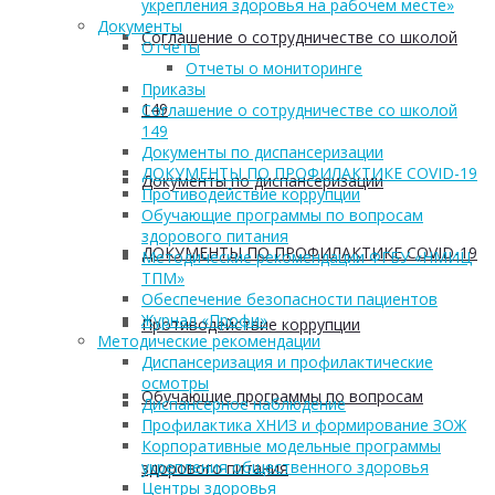
укрепления здоровья на рабочем месте»
Документы
Соглашение о сотрудничестве со школой
Отчеты
Отчеты о мониторинге
Приказы
149
Соглашение о сотрудничестве со школой
149
Документы по диспансеризации
ДОКУМЕНТЫ ПО ПРОФИЛАКТИКЕ COVID-19
Документы по диспансеризации
Противодействие коррупции
Обучающие программы по вопросам
здорового питания
ДОКУМЕНТЫ ПО ПРОФИЛАКТИКЕ COVID-19
Методические рекомендации ФГБУ «НМИЦ
ТПМ»
Обеспечение безопасности пациентов
Журнал «Профи»
Противодействие коррупции
Методические рекомендации
Диспансеризация и профилактические
осмотры
Обучающие программы по вопросам
Диспансерное наблюдение
Профилактика ХНИЗ и формирование ЗОЖ
Корпоративные модельные программы
укрепления общественного здоровья
здорового питания
Центры здоровья