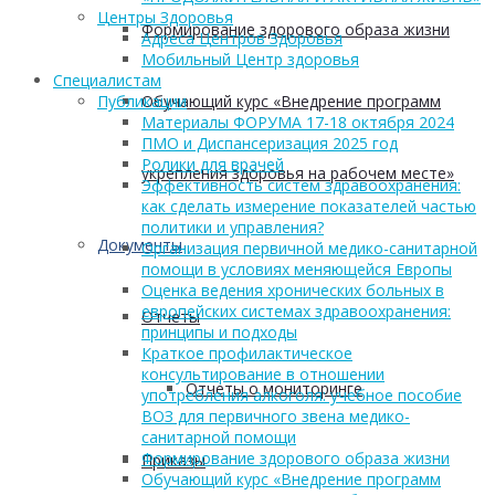
Центры Здоровья
Формирование здорового образа жизни
Адреса Центров Здоровья
Мобильный Центр здоровья
Cпециалистам
Публикации
Обучающий курс «Внедрение программ
Материалы ФОРУМА 17-18 октября 2024
ПМО и Диспансеризация 2025 год
Ролики для врачей
укрепления здоровья на рабочем месте»
Эффективность систем здравоохранения:
как сделать измерение показателей частью
политики и управления?
Документы
Организация первичной медико-санитарной
помощи в условиях меняющейся Европы
Оценка ведения хронических больных в
европейских системах здравоохранения:
Отчеты
принципы и подходы
Краткое профилактическое
консультирование в отношении
Отчеты о мониторинге
употребления алкоголя: учебное пособие
ВОЗ для первичного звена медико-
санитарной помощи
Формирование здорового образа жизни
Приказы
Обучающий курс «Внедрение программ