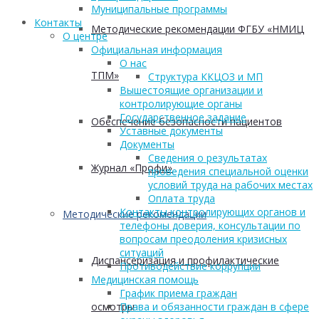
Муниципальные программы
Контакты
Методические рекомендации ФГБУ «НМИЦ
О центре
Официальная информация
О нас
ТПМ»
Структура ККЦОЗ и МП
Вышестоящие организации и
контролирующие органы
Государственное задание
Обеспечение безопасности пациентов
Уставные документы
Документы
Сведения о результатах
Журнал «Профи»
проведения специальной оценки
условий труда на рабочих местах
Оплата труда
Контакты контролирующих органов и
Методические рекомендации
телефоны доверия, консультации по
вопросам преодоления кризисных
ситуаций
Диспансеризация и профилактические
Противодействие коррупции
Медицинская помощь
График приема граждан
Права и обязанности граждан в сфере
осмотры