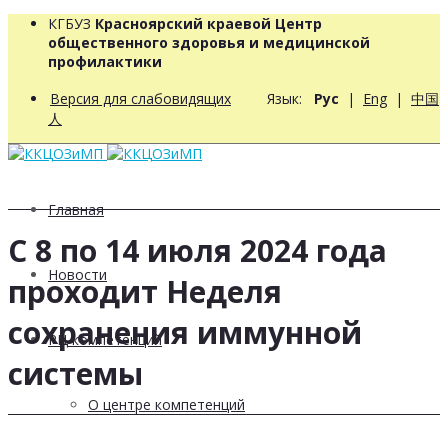
КГБУЗ
Красноярский краевой Центр
общественного здоровья и медицинской
профилактики
Версия для слабовидящих
Язык:
Рус
|
Eng
|
中国
人
Главная
С 8 по 14 июля 2024 года
Новости
проходит Неделя
сохранения иммунной
РЦ компетенций
системы
О центре компетенций