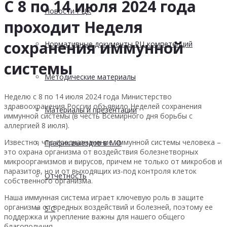
С 8 по 14 июля 2024 года
Новости РЦК
проходит Неделя
сохранения иммунной
Нормативные документы РЦ компетенций
системы
Методические материалы
Неделю с 8 по 14 июля 2024 года Министерство
здравоохранения России объявило Неделей сохранения
Материалы и презентации
иммунной системы (в честь Всемирного дня борьбы с
аллергией 8 июля).
Известно, что предназначение иммунной системы человека –
График выездов в МО
это охрана организма от воздействия болезнетворных
микроорганизмов и вирусов, причем не только от микробов и
паразитов, но и от выходящих из-под контроля клеток
Отчетность
собственного организма.
Наша иммунная система играет ключевую роль в защите
организма от вредных воздействий и болезней, поэтому ее
5 С
поддержка и укрепление важны для нашего общего
благополучия.