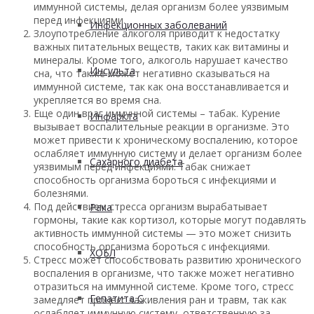
иммунной системы, делая организм более уязвимым
перед инфекциями.
Инфекционных заболеваний
Злоупотребление алкоголя приводит к недостатку
важных питательных веществ, таких как витамины и
минералы. Кроме того, алкоголь нарушает качество
Инсульта
сна, что также может негативно сказываться на
иммунной системе, так как она восстанавливается и
укрепляется во время сна.
Еще один враг иммунной системы – табак. Курение
Инфаркта
вызывает воспалительные реакции в организме. Это
может привести к хроническому воспалению, которое
ослабляет иммунную систему и делает организм более
Сахарного диабета
уязвимым перед инфекциями. Табак снижает
способность организма бороться с инфекциями и
болезнями.
Под действием стресса организм вырабатывает
Рака
гормоны, такие как кортизол, которые могут подавлять
активность иммунной системы — это может снизить
способность организма бороться с инфекциями.
ХОБЛ
Стресс может способствовать развитию хронического
воспаления в организме, что также может негативно
отразиться на иммунной системе. Кроме того, стресс
Гепатита С
замедляет процесс заживления ран и травм, так как
ослабляет иммунную систему, ответственную за