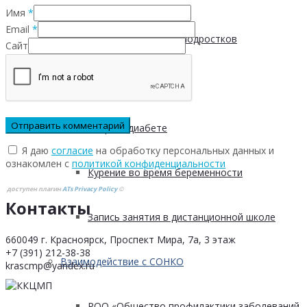
Имя
*
Email
*
Пищевые привычки подростков
Сайт
Вред курения
Мифы о диабете
Я даю
согласие
на обработку персональных данных и
ознакомлен с
политикой конфиденциальности
Курение во время беременности
доступен плагин
ATs Privacy Policy
©
Контакты
Запись занятия в дистанционной школе
660049 г. Красноярск, Проспект Мира, 7а, 3 этаж
+7 (391) 212-38-38
Взаимодействие с СОНКО
krascmp@yandex.ru
РОО «Общество профилактики заболеваний