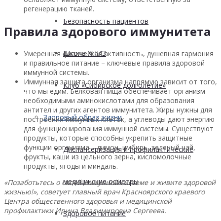
регенерацию тканей.
Безопасность пациентов
Правила здорового иммунитета
Школа ХНИЗ
Умеренная физическая активность, душевная гармония
и правильное питание – ключевые правила здоровой
иммунной системы.
Иммунная защита организма напрямую зависит от того,
Клуб «Сибирское долголетие»
что мы едим. Белковая пища обеспечивает организм
необходимыми аминокислотами для образования
антител и других агентов иммунитета. Жиры нужны для
Здоровый образ жизни
построения иммунных клеток, а углеводы дают энергию
для функционирования иммунной системы. Существуют
продукты, которые способны укрепить защитные
функции организма – лимон, имбирь, зеленый чай,
Диспансеризация и профилактические
фрукты, каши из цельного зерна, кисломолочные
продукты, ягоды и миндаль.
медицинские осмотры
«Позаботьтесь о своей иммунной системе и живите здоровой
жизнью!», советует главный врач Красноярского краевого
Центра общественного здоровья и медицинской
профилактики Ирина Владимировна Сергеева.
Здоровое питание