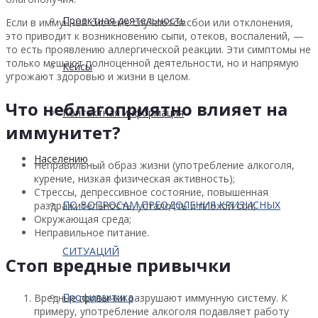
Проектная деятельность
Если в иммунной системе случаются сбои или отклонения,
это приводит к возникновению сыпи, отеков, воспалений, —
то есть проявлению аллергической реакции. Эти симптомы не
только мешают полноценной деятельности, но и напрямую
Кейсы
угрожают здоровью и жизни в целом.
Что неблагоприятно влияет на
Контактная информация
иммунитет?
Населению
Неправильный образ жизни (употребление алкоголя,
курение, низкая физическая активность);
Стрессы, депрессивное состояние, повышенная
ПО ВОПРОСАМ ПРЕОДОЛЕНИЯ КРИЗИСНЫХ
раздражительность, усталость и плохой сон;
Окружающая среда;
Неправильное питание.
СИТУАЦИЙ
Стоп вредные привычки
Профилактика
Вредные привычки разрушают иммунную систему. К
примеру, употребление алкоголя подавляет работу