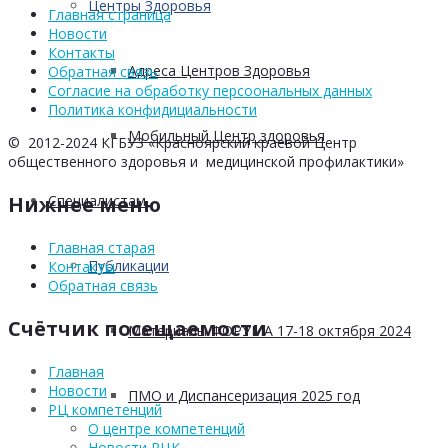
Центры Здоровья
Главная страница
Новости
Контакты
Адреса Центров Здоровья
Обратная связь
Согласие на обработку персоональных данных
Политика конфидициальности
Мобильный Центр здоровья
© 2012-2024 КГБУЗ «Красноярский краевой Центр
общественного здоровья и медицинской профилактики»
Нижнее меню
Cпециалистам
Главная старая
Публикации
Контакты
Обратная связь
Счётчик посещаемости
Материалы ФОРУМА 17-18 октября 2024
Главная
Новости
ПМО и Диспансеризация 2025 год
РЦ компетенций
О центре компетенций
Новости РЦК