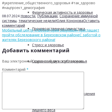
#укрепление_общественного_здоровья #так_здорово
#нацпроект_демография
Физическая активность и здоровье
08.07.2024
Новости
,
Публикации
,
Сохранение иммунной
системы
,
тематические недели
Юлия Кононова
Оставить
комментарий
Производственная гимнастика
Мобильный центр «Лаборатория здоровья» приглашает
пройти обследование в Березовском районе
С заботой о
жителях Березовского района!
Стресс и здоровье
Добавить комментарий
Сохранение мужского здоровья
Ваш электронный адрес не будет опубликован.
Комментарий
*
Академия здоровья
Основы здоровья и предупреждения
лишнего веса