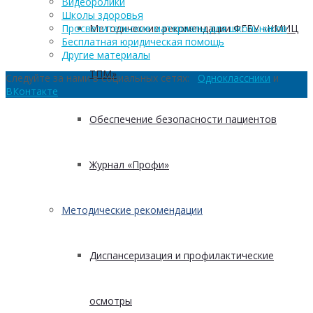
Видеоролики
Школы здоровья
Методические рекомендации ФГБУ «НМИЦ
Просветительские материалы для школьников
Бесплатная юридическая помощь
Другие материалы
ТПМ»
Следуйте за нами в социальных сетях:
Одноклассники
и
ВКонтакте
Обеспечение безопасности пациентов
Журнал «Профи»
Методические рекомендации
Диспансеризация и профилактические
осмотры