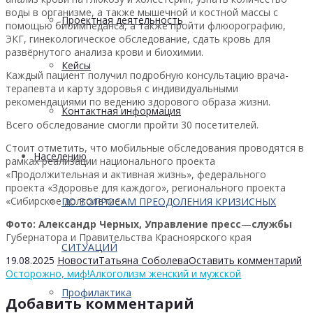
воды в организме, а также мышечной и костной массы с
Проектная деятельность
помощью биоимпеданса, а также пройти флюорографию,
ЭКГ, гинекологическое обследование, сдать кровь для
развёрнутого анализа крови и биохимии.
Кейсы
Каждый пациент получил подробную консультацию врача-
терапевта и карту здоровья с индивидуальными
рекомендациями по ведению здорового образа жизни.
Контактная информация
Всего обследование смогли пройти 30 посетителей.
Стоит отметить, что мобильные обследования проводятся в
Населению
рамках реализации национального проекта
«Продолжительная и активная жизнь», федерального
проекта «Здоровье для каждого», регионального проекта
«Сибирское долголетие».
ПО ВОПРОСАМ ПРЕОДОЛЕНИЯ КРИЗИСНЫХ
Фото: Александр Черных, Управление
пресс
—
службы
Губернатора и Правительства Красноярского края
СИТУАЦИЙ
19.08.2025
Новости
Татьяна Соболева
Оставить комментарий
Осторожно, миф!
Алкоголизм женский и мужской
Профилактика
Добавить комментарий