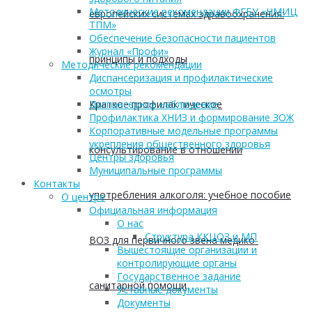
Методические рекомендации ФГБУ «НМИЦ
европейских системах здравоохранения:
ТПМ»
Обеспечение безопасности пациентов
Журнал «Профи»
принципы и подходы
Методические рекомендации
Диспансеризация и профилактические
осмотры
Краткое профилактическое
Диспансерное наблюдение
Профилактика ХНИЗ и формирование ЗОЖ
Корпоративные модельные программы
укрепления общественного здоровья
консультирование в отношении
Центры здоровья
Муниципальные программы
Контакты
употребления алкоголя: учебное пособие
О центре
Официальная информация
О нас
Структура ККЦОЗ и МП
ВОЗ для первичного звена медико-
Вышестоящие организации и
контролирующие органы
Государственное задание
санитарной помощи
Уставные документы
Документы