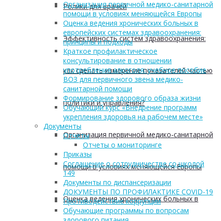
Организация первичной медико-санитарной
Ролики для врачей
помощи в условиях меняющейся Европы
Оценка ведения хронических больных в
европейских системах здравоохранения:
Эффективность систем здравоохранения:
принципы и подходы
Краткое профилактическое
консультирование в отношении
употребления алкоголя: учебное пособие
как сделать измерение показателей частью
ВОЗ для первичного звена медико-
санитарной помощи
Формирование здорового образа жизни
политики и управления?
Обучающий курс «Внедрение программ
укрепления здоровья на рабочем месте»
Документы
Организация первичной медико-санитарной
Отчеты
Отчеты о мониторинге
Приказы
Соглашение о сотрудничестве со школой
помощи в условиях меняющейся Европы
149
Документы по диспансеризации
ДОКУМЕНТЫ ПО ПРОФИЛАКТИКЕ COVID-19
Оценка ведения хронических больных в
Противодействие коррупции
Обучающие программы по вопросам
здорового питания