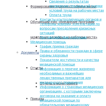
Сведения о результатах
проведения специальной оценки
Формирование здорового образа жизни
условий труда на рабочих местах
Оплата труда
Контакты контролирующих органов и
Обучающий курс «Внедрение программ
телефоны доверия, консультации по
вопросам преодоления кризисных
ситуаций
укрепления здоровья на рабочем месте»
Противодействие коррупции
Медицинская помощь
График приема граждан
Права и обязанности граждан в сфере
Документы
охраны здоровья
Показатели доступности и качества
медицинской помощи
Отчеты
Информация о перечне жизненно
необходимых и важнейших
лекарственных препаратов для
медицинского применения
Отчеты о мониторинге
Информация о страховых медицинских
организациях, с которыми заключены
договора на оказание и оплату
Приказы
медицинской помощи по
обязательному медицинскому