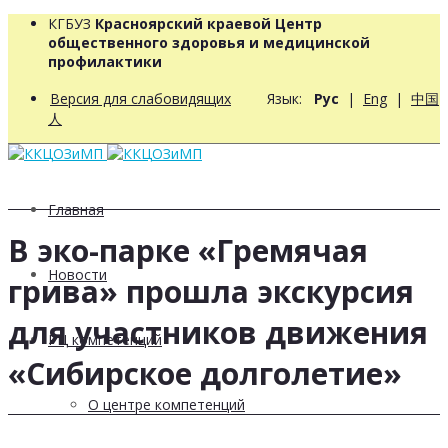
КГБУЗ
Красноярский краевой Центр
общественного здоровья и медицинской
профилактики
Версия для слабовидящих
Язык:
Рус
|
Eng
|
中国
人
Главная
В эко-парке «Гремячая
Новости
грива» прошла экскурсия
для участников движения
РЦ компетенций
«Сибирское долголетие»
О центре компетенций