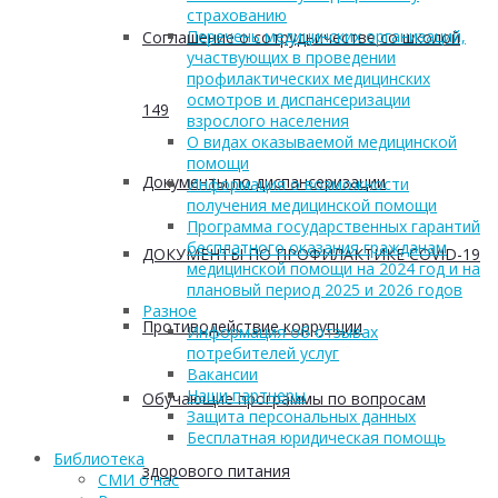
страхованию
Перечень медицинских организаций,
Соглашение о сотрудничестве со школой
участвующих в проведении
профилактических медицинских
осмотров и диспансеризации
149
взрослого населения
О видах оказываемой медицинской
помощи
Документы по диспансеризации
Информация о возможности
получения медицинской помощи
Программа государственных гарантий
бесплатного оказания гражданам
ДОКУМЕНТЫ ПО ПРОФИЛАКТИКЕ COVID-19
медицинской помощи на 2024 год и на
плановый период 2025 и 2026 годов
Разное
Противодействие коррупции
Информация об отзывах
потребителей услуг
Вакансии
Наши партнеры
Обучающие программы по вопросам
Защита персональных данных
Бесплатная юридическая помощь
Библиотека
здорового питания
СМИ о нас