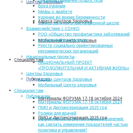
Пищевые привычки подростков
Центры Здоровья
Вред курения
Мифы о диабете
Курение во время беременности
Адреса Центров Здоровья
Запись занятия в дистанционной школе
Взаимодействие с СОНКО
РОО «Общество профилактики заболеваний
и сохранения здоровья»
Мобильный Центр здоровья
Реестр социально ориентированных
некоммерческих организаций
Национальные проекты
Cпециалистам
НАЦИОНАЛЬНЫЙ ПРОЕКТ
«ПРОДОЛЖИТЕЛЬНАЯ И АКТИВНАЯ ЖИЗНЬ»
Центры Здоровья
Публикации
Адреса Центров Здоровья
Мобильный Центр здоровья
Cпециалистам
Публикации
Материалы ФОРУМА 17-18 октября 2024
Материалы ФОРУМА 17-18 октября 2024
ПМО и Диспансеризация 2025 год
Ролики для врачей
ПМО и Диспансеризация 2025 год
Эффективность систем здравоохранения:
как сделать измерение показателей частью
политики и управления?