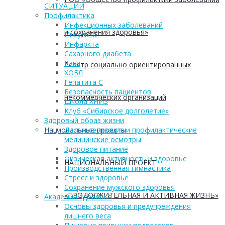
СИТУАЦИЙ
Профилактика
Инфекционных заболеваний
и сохранения здоровья»
Инсульта
Инфаркта
Сахарного диабета
Рака
Реестр социально ориентированных
ХОБЛ
Гепатита С
Безопасность пациентов
некоммерческих организаций
Школа ХНИЗ
Клуб «Сибирское долголетие»
Здоровый образ жизни
Национальные проекты
Диспансеризация и профилактические
медицинские осмотры
Здоровое питание
Физическая активность и здоровье
НАЦИОНАЛЬНЫЙ ПРОЕКТ
Производственная гимнастика
Стресс и здоровье
Сохранение мужского здоровья
«ПРОДОЛЖИТЕЛЬНАЯ И АКТИВНАЯ ЖИЗНЬ»
Академия здоровья
Основы здоровья и предупреждения
лишнего веса