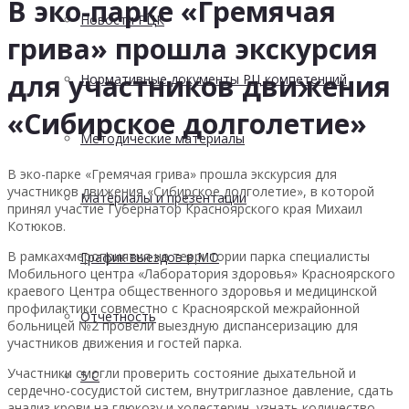
В эко-парке «Гремячая
Новости РЦК
грива» прошла экскурсия
для участников движения
Нормативные документы РЦ компетенций
«Сибирское долголетие»
Методические материалы
В эко-парке «Гремячая грива» прошла экскурсия для
участников движения «Сибирское долголетие», в которой
Материалы и презентации
принял участие Губернатор Красноярского края Михаил
Котюков.
В рамках мероприятия на территории парка специалисты
График выездов в МО
Мобильного центра «Лаборатория здоровья» Красноярского
краевого Центра общественного здоровья и медицинской
профилактики совместно с Красноярской межрайонной
Отчетность
больницей №2 провели выездную диспансеризацию для
участников движения и гостей парка.
Участники смогли проверить состояние дыхательной и
5 С
сердечно-сосудистой систем, внутриглазное давление, сдать
анализ крови на глюкозу и холестерин, узнать количество