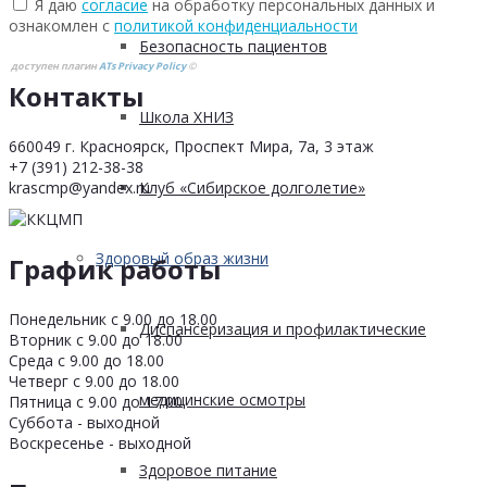
Я даю
согласие
на обработку персональных данных и
ознакомлен с
политикой конфиденциальности
Безопасность пациентов
доступен плагин
ATs Privacy Policy
©
Контакты
Школа ХНИЗ
660049 г. Красноярск, Проспект Мира, 7а, 3 этаж
+7 (391) 212-38-38
krascmp@yandex.ru
Клуб «Сибирское долголетие»
Здоровый образ жизни
График работы
Понедельник с 9.00 до 18.00
Диспансеризация и профилактические
Вторник с 9.00 до 18.00
Среда с 9.00 до 18.00
Четверг с 9.00 до 18.00
медицинские осмотры
Пятница с 9.00 до 17.00
Суббота - выходной
Воскресенье - выходной
Здоровое питание