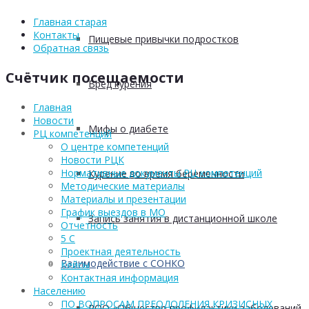
Главная старая
Контакты
Пищевые привычки подростков
Обратная связь
Счётчик посещаемости
Вред курения
Главная
Новости
Мифы о диабете
РЦ компетенций
О центре компетенций
Новости РЦК
Нормативные документы РЦ компетенций
Курение во время беременности
Методические материалы
Материалы и презентации
График выездов в МО
Запись занятия в дистанционной школе
Отчетность
5 С
Проектная деятельность
Взаимодействие с СОНКО
Кейсы
Контактная информация
Населению
ПО ВОПРОСАМ ПРЕОДОЛЕНИЯ КРИЗИСНЫХ
РОО «Общество профилактики заболеваний