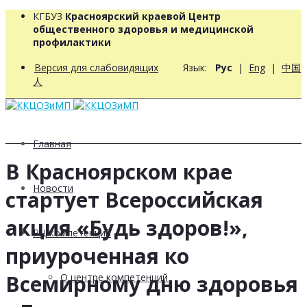
КГБУЗ
Красноярский краевой Центр
общественного здоровья и медицинской
профилактики
Версия для слабовидящих
Язык:
Рус
|
Eng
|
中国
人
Главная
В Красноярском крае
Новости
стартует Всероссийская
акция «Будь здоров!»,
РЦ компетенций
приуроченная ко
Всемирному дню здоровья
О центре компетенций