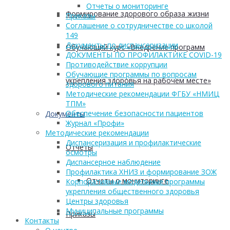
Отчеты о мониторинге
Формирование здорового образа жизни
Приказы
Соглашение о сотрудничестве со школой
149
Документы по диспансеризации
Обучающий курс «Внедрение программ
ДОКУМЕНТЫ ПО ПРОФИЛАКТИКЕ COVID-19
Противодействие коррупции
Обучающие программы по вопросам
укрепления здоровья на рабочем месте»
здорового питания
Методические рекомендации ФГБУ «НМИЦ
ТПМ»
Обеспечение безопасности пациентов
Документы
Журнал «Профи»
Методические рекомендации
Диспансеризация и профилактические
Отчеты
осмотры
Диспансерное наблюдение
Профилактика ХНИЗ и формирование ЗОЖ
Отчеты о мониторинге
Корпоративные модельные программы
укрепления общественного здоровья
Центры здоровья
Муниципальные программы
Приказы
Контакты