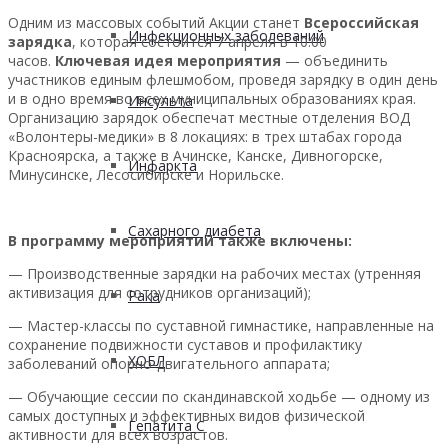
Одним из массовых событий Акции станет
Всероссийская
Инфекционных заболеваний
зарядка
, которая состоится 7 апреля в 10:00
часов.
Ключевая идея мероприятия
— объединить
участников единым флешмобом, проведя зарядку в один день
и в одно время во всех муниципальных образованиях края.
Инсульта
Организацию зарядок обеспечат местные отделения ВОД
«Волонтеры-медики» в 8 локациях: в трех штабах города
Красноярска, а также в Ачинске, Канске, Дивногорске,
Инфаркта
Минусинске, Лесосибирске и Норильске.
Сахарного диабета
В программу мероприятий также включены:
— Производственные зарядки на рабочих местах (утренняя
активизация для сотрудников организаций);
Рака
— Мастер-классы по суставной гимнастике, направленные на
сохранение подвижности суставов и профилактику
ХОБЛ
заболеваний опорно-двигательного аппарата;
— Обучающие сессии по скандинавской ходьбе — одному из
самых доступных и эффективных видов физической
Гепатита С
активности для всех возрастов.