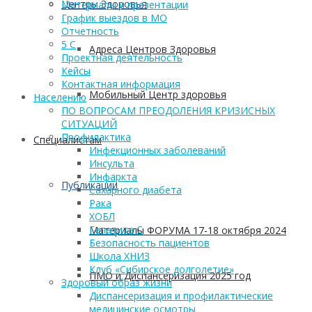
Центры Здоровья
Материалы и презентации
График выездов в МО
Отчетность
5 С
Адреса Центров Здоровья
Проектная деятельность
Кейсы
Контактная информация
Мобильный Центр здоровья
Населению
ПО ВОПРОСАМ ПРЕОДОЛЕНИЯ КРИЗИСНЫХ
СИТУАЦИЙ
Профилактика
Cпециалистам
Инфекционных заболеваний
Инсульта
Инфаркта
Публикации
Сахарного диабета
Рака
ХОБЛ
Гепатита С
Материалы ФОРУМА 17-18 октября 2024
Безопасность пациентов
Школа ХНИЗ
Клуб «Сибирское долголетие»
ПМО и Диспансеризация 2025 год
Здоровый образ жизни
Диспансеризация и профилактические
медицинские осмотры