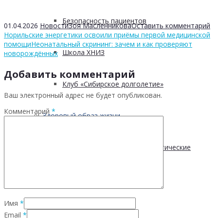
Безопасность пациентов
01.04.2026
Новости
Зоя Масленникова
Оставить комментарий
Норильские энергетики освоили приёмы первой медицинской
помощи
Неонатальный скрининг: зачем и как проверяют
Школа ХНИЗ
новорождённых
Добавить комментарий
Клуб «Сибирское долголетие»
Ваш электронный адрес не будет опубликован.
Комментарий
*
Здоровый образ жизни
Диспансеризация и профилактические
медицинские осмотры
Имя
*
Здоровое питание
Email
*