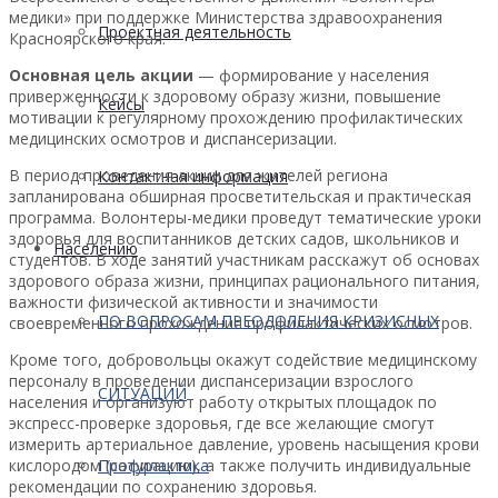
медики» при поддержке Министерства здравоохранения
Проектная деятельность
Красноярского края.
Основная цель акции
— формирование у населения
приверженности к здоровому образу жизни, повышение
Кейсы
мотивации к регулярному прохождению профилактических
медицинских осмотров и диспансеризации.
В период проведения акции для жителей региона
Контактная информация
запланирована обширная просветительская и практическая
программа. Волонтеры-медики проведут тематические уроки
здоровья для воспитанников детских садов, школьников и
Населению
студентов. В ходе занятий участникам расскажут об основах
здорового образа жизни, принципах рационального питания,
важности физической активности и значимости
ПО ВОПРОСАМ ПРЕОДОЛЕНИЯ КРИЗИСНЫХ
своевременного прохождения профилактических осмотров.
Кроме того, добровольцы окажут содействие медицинскому
персоналу в проведении диспансеризации взрослого
СИТУАЦИЙ
населения и организуют работу открытых площадок по
экспресс-проверке здоровья, где все желающие смогут
измерить артериальное давление, уровень насыщения крови
кислородом (сатурацию), а также получить индивидуальные
Профилактика
рекомендации по сохранению здоровья.