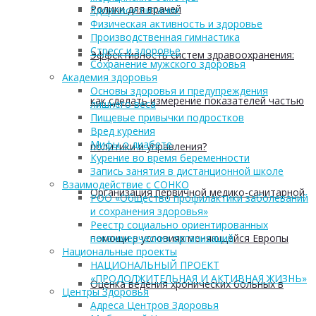
Ролики для врачей
Здоровое питание
Физическая активность и здоровье
Производственная гимнастика
Стресс и здоровье
Эффективность систем здравоохранения:
Сохранение мужского здоровья
Академия здоровья
Основы здоровья и предупреждения
как сделать измерение показателей частью
лишнего веса
Пищевые привычки подростков
Вред курения
Мифы о диабете
политики и управления?
Курение во время беременности
Запись занятия в дистанционной школе
Взаимодействие с СОНКО
Организация первичной медико-санитарной
РОО «Общество профилактики заболеваний
и сохранения здоровья»
Реестр социально ориентированных
помощи в условиях меняющейся Европы
некоммерческих организаций
Национальные проекты
НАЦИОНАЛЬНЫЙ ПРОЕКТ
«ПРОДОЛЖИТЕЛЬНАЯ И АКТИВНАЯ ЖИЗНЬ»
Оценка ведения хронических больных в
Центры Здоровья
Адреса Центров Здоровья