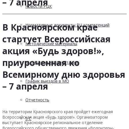
– 7 апреля
Новости РЦК
В Красноярском крае
Нормативные документы РЦ компетенций
стартует Всероссийская
Методические материалы
акция «Будь здоров!»,
приуроченная ко
Материалы и презентации
Всемирному дню здоровья
График выездов в МО
– 7 апреля
Отчетность
На территории Красноярского края пройдет ежегодная
Всероссийская акция «Будь здоров!». Организатором
5 С
выступает Красноярское региональное отделение
Всероссийского общественного движения «Волонтеры-