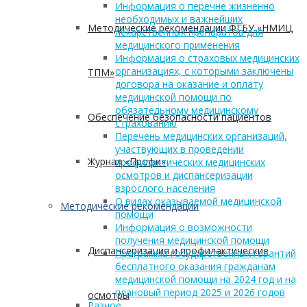
Информация о перечне жизненно
необходимых и важнейших
Методические рекомендации ФГБУ «НМИЦ
лекарственных препаратов для
медицинского применения
Информация о страховых медицинских
организациях, с которыми заключены
ТПМ»
договора на оказание и оплату
медицинской помощи по
обязательному медицинскому
Обеспечение безопасности пациентов
страхованию
Перечень медицинских организаций,
участвующих в проведении
Журнал «Профи»
профилактических медицинских
осмотров и диспансеризации
взрослого населения
О видах оказываемой медицинской
Методические рекомендации
помощи
Информация о возможности
получения медицинской помощи
Диспансеризация и профилактические
Программа государственных гарантий
бесплатного оказания гражданам
медицинской помощи на 2024 год и на
плановый период 2025 и 2026 годов
осмотры
Разное