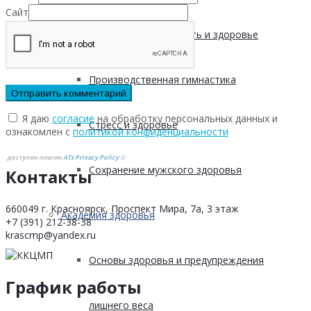
Сайт
Физическая активность и здоровье
Производственная гимнастика
Я даю
согласие
на обработку персональных данных и
Стресс и здоровье
ознакомлен с
политикой конфиденциальности
доступен плагин
ATs Privacy Policy
©
Сохранение мужского здоровья
Контакты
660049 г. Красноярск, Проспект Мира, 7а, 3 этаж
Академия здоровья
+7 (391) 212-38-38
krascmp@yandex.ru
Основы здоровья и предупреждения
График работы
лишнего веса