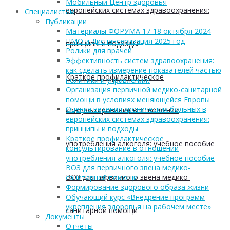
Мобильный Центр здоровья
европейских системах здравоохранения:
Cпециалистам
Публикации
Материалы ФОРУМА 17-18 октября 2024
ПМО и Диспансеризация 2025 год
принципы и подходы
Ролики для врачей
Эффективность систем здравоохранения:
как сделать измерение показателей частью
Краткое профилактическое
политики и управления?
Организация первичной медико-санитарной
помощи в условиях меняющейся Европы
Оценка ведения хронических больных в
консультирование в отношении
европейских системах здравоохранения:
принципы и подходы
Краткое профилактическое
употребления алкоголя: учебное пособие
консультирование в отношении
употребления алкоголя: учебное пособие
ВОЗ для первичного звена медико-
ВОЗ для первичного звена медико-
санитарной помощи
Формирование здорового образа жизни
Обучающий курс «Внедрение программ
укрепления здоровья на рабочем месте»
санитарной помощи
Документы
Отчеты