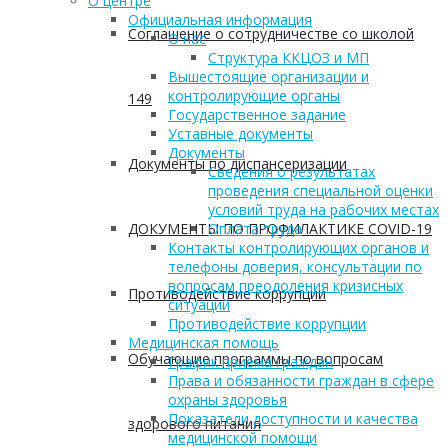
О центре
Официальная информация
Соглашение о сотрудничестве со школой
О нас
Структура ККЦОЗ и МП
Вышестоящие организации и
контролирующие органы
149
Государственное задание
Уставные документы
Документы
Документы по диспансеризации
Сведения о результатах
проведения специальной оценки
условий труда на рабочих местах
ДОКУМЕНТЫ ПО ПРОФИЛАКТИКЕ COVID-19
Оплата труда
Контакты контролирующих органов и
телефоны доверия, консультации по
вопросам преодоления кризисных
Противодействие коррупции
ситуаций
Противодействие коррупции
Медицинская помощь
Обучающие программы по вопросам
График приема граждан
Права и обязанности граждан в сфере
охраны здоровья
Показатели доступности и качества
здорового питания
медицинской помощи