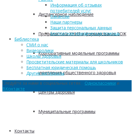
Информация об отзывах
потребителей услуг
Диспансерное наблюдение
Вакансии
Наши партнеры
Защита персональных данных
Бесплатная юридическая помощь
Профилактика ХНИЗ и формирование ЗОЖ
Библиотека
СМИ о нас
Видеоролики
Корпоративные модельные программы
Школы здоровья
Просветительские материалы для школьников
Бесплатная юридическая помощь
укрепления общественного здоровья
Другие материалы
Следуйте за нами в социальных сетях:
Одноклассники
и
ВКонтакте
Центры здоровья
Муниципальные программы
Контакты