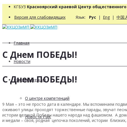
КГБУЗ
Красноярский краевой Центр общественног
Версия для слабовидящих
Язык:
Рус
|
Eng
|
中国
Главная
С Днем ПОБЕДЫ!
Новости
С Днем ПОБЕДЫ!
РЦ компетенций
О центре компетенций
9 Мая – это не просто дата в календаре. Мы вспоминаем подвиг
оживают улицы: проходят торжественные парады, звучат песни
истории великой Победы нашего народа над фашизмом. А дома
Новости РЦК
и медали – своя, родная цепочка поколений, истории близких,