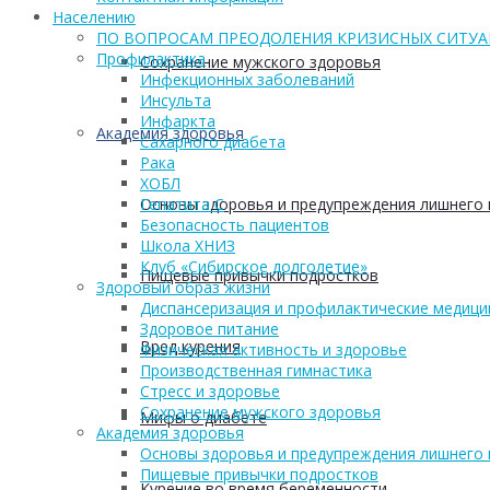
Населению
ПО ВОПРОСАМ ПРЕОДОЛЕНИЯ КРИЗИСНЫХ СИТУ
Профилактика
Сохранение мужского здоровья
Инфекционных заболеваний
Инсульта
Инфаркта
Академия здоровья
Сахарного диабета
Рака
ХОБЛ
Основы здоровья и предупреждения лишнего 
Гепатита С
Безопасность пациентов
Школа ХНИЗ
Клуб «Сибирское долголетие»
Пищевые привычки подростков
Здоровый образ жизни
Диспансеризация и профилактические медици
Здоровое питание
Вред курения
Физическая активность и здоровье
Производственная гимнастика
Стресс и здоровье
Сохранение мужского здоровья
Мифы о диабете
Академия здоровья
Основы здоровья и предупреждения лишнего 
Пищевые привычки подростков
Курение во время беременности