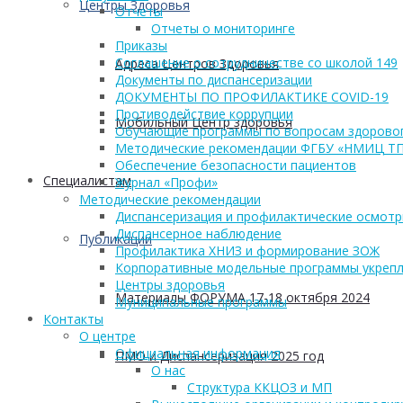
Центры Здоровья
Отчеты
Отчеты о мониторинге
Приказы
Соглашение о сотрудничестве со школой 149
Адреса Центров Здоровья
Документы по диспансеризации
ДОКУМЕНТЫ ПО ПРОФИЛАКТИКЕ COVID-19
Противодействие коррупции
Мобильный Центр здоровья
Обучающие программы по вопросам здоровог
Методические рекомендации ФГБУ «НМИЦ Т
Обеспечение безопасности пациентов
Cпециалистам
Журнал «Профи»
Методические рекомендации
Диспансеризация и профилактические осмот
Диспансерное наблюдение
Публикации
Профилактика ХНИЗ и формирование ЗОЖ
Корпоративные модельные программы укрепл
Центры здоровья
Материалы ФОРУМА 17-18 октября 2024
Муниципальные программы
Контакты
О центре
Официальная информация
ПМО и Диспансеризация 2025 год
О нас
Структура ККЦОЗ и МП