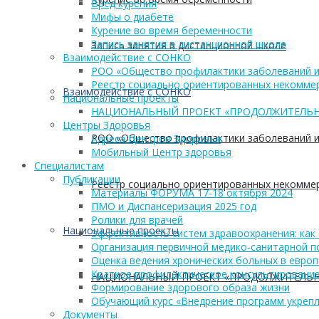
Вред курения
Мифы о диабете
Курение во время беременности
Запись занятия в дистанционной школе
Запись занятия в дистанционной школе
Взаимодействие с СОНКО
РОО «Общество профилактики заболеваний и
Реестр социально ориентированных некоммер
Взаимодействие с СОНКО
Национальные проекты
НАЦИОНАЛЬНЫЙ ПРОЕКТ «ПРОДОЛЖИТЕЛЬН
Центры Здоровья
РОО «Общество профилактики заболеваний и
Адреса Центров Здоровья
Мобильный Центр здоровья
Cпециалистам
Публикации
Реестр социально ориентированных некоммер
Материалы ФОРУМА 17-18 октября 2024
ПМО и Диспансеризация 2025 год
Ролики для врачей
Национальные проекты
Эффективность систем здравоохранения: как 
Организация первичной медико-санитарной 
Оценка ведения хронических больных в европ
Краткое профилактическое консультирование
НАЦИОНАЛЬНЫЙ ПРОЕКТ «ПРОДОЛЖИТЕЛЬН
Формирование здорового образа жизни
Обучающий курс «Внедрение программ укрепл
Документы