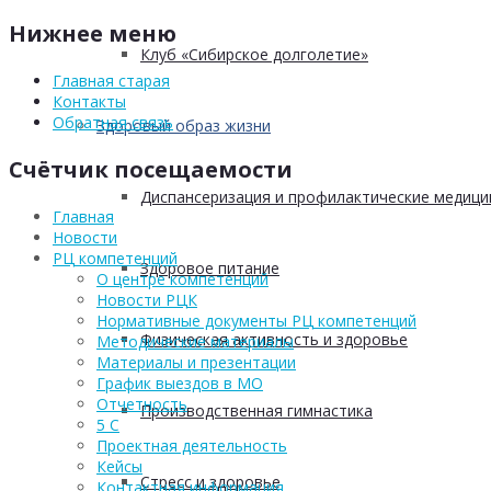
Нижнее меню
Клуб «Сибирское долголетие»
Главная старая
Контакты
Обратная связь
Здоровый образ жизни
Счётчик посещаемости
Диспансеризация и профилактические медици
Главная
Новости
РЦ компетенций
Здоровое питание
О центре компетенций
Новости РЦК
Нормативные документы РЦ компетенций
Физическая активность и здоровье
Методические материалы
Материалы и презентации
График выездов в МО
Отчетность
Производственная гимнастика
5 С
Проектная деятельность
Кейсы
Стресс и здоровье
Контактная информация