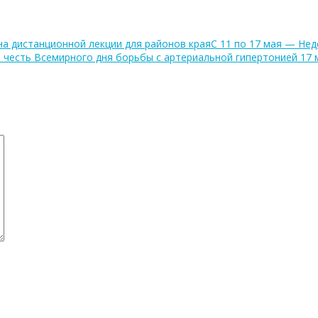
на дистанционной лекции для районов края
С 11 по 17 мая — Не
 честь Всемирного дня борьбы с артериальной гипертонией 17 