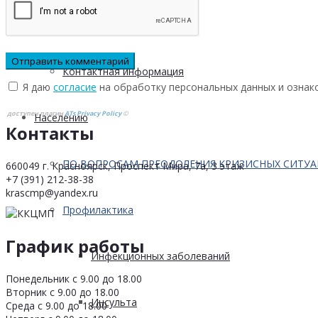
Кейсы
Контактная информация
Я даю
согласие
на обработку персональных данных и ознак
доступен плагин
ATs Privacy Policy
©
Населению
Контакты
ПО ВОПРОСАМ ПРЕОДОЛЕНИЯ КРИЗИСНЫХ СИТУ
660049 г. Красноярск, Проспект Мира, 7а, 3 этаж
+7 (391) 212-38-38
krascmp@yandex.ru
Профилактика
График работы
Инфекционных заболеваний
Понедельник с 9.00 до 18.00
Вторник с 9.00 до 18.00
Инсульта
Среда с 9.00 до 18.00