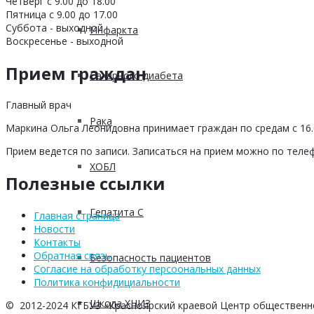
Четверг с 9.00 до 18.00
Пятница с 9.00 до 17.00
Суббота - выходной
Инфаркта
Воскресенье - выходной
Прием граждан
Сахарного диабета
Главный врач
Рака
Маркина Ольга Леонидовна принимает граждан по средам с 16.0
Прием ведется по записи. Записаться на прием можно по телеф
ХОБЛ
Полезные ссылки
Гепатита С
Главная страница
Новости
Контакты
Обратная связь
Безопасность пациентов
Согласие на обработку персоональных данных
Политика конфидициальности
Школа ХНИЗ
© 2012-2024 КГБУЗ «Красноярский краевой Центр общественн