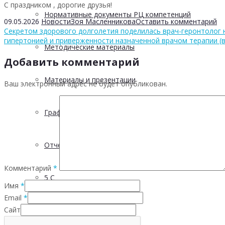
С праздником , дорогие друзья!
Нормативные документы РЦ компетенций
09.05.2026
Новости
Зоя Масленникова
Оставить комментарий
Секретом здорового долголетия поделилась врач-геронтолог 
гипертонией и приверженности назначенной врачом терапии (в
Методические материалы
Добавить комментарий
Материалы и презентации
Ваш электронный адрес не будет опубликован.
График выездов в МО
Отчетность
Комментарий
*
5 С
Имя
*
Email
*
Сайт
Проектная деятельность