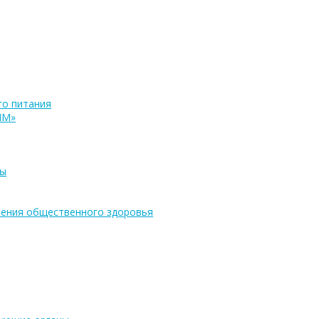
о питания
ПМ»
ры
ения общественного здоровья